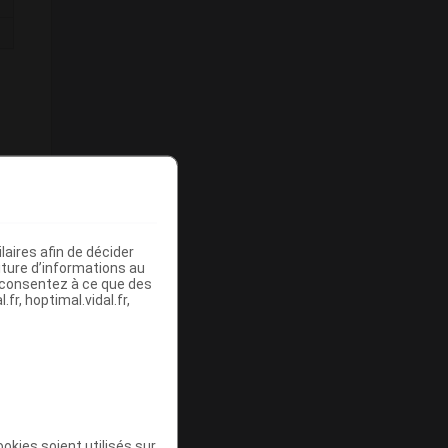
aires afin de décider
iture d’informations au
s consentez à ce que des
fr, hoptimal.vidal.fr,
okies soient utilisés sur