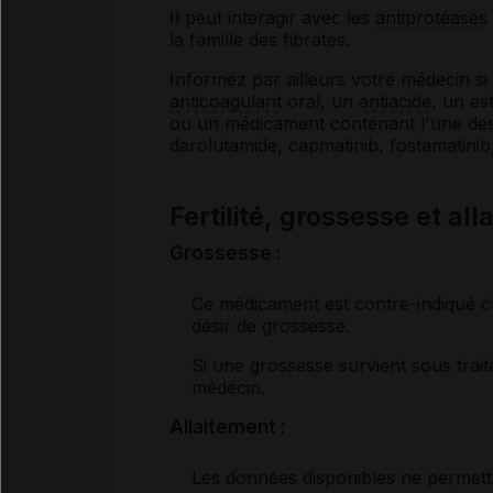
Il peut interagir avec les
antiprotéases
la famille des fibrates.
Informez par ailleurs votre médecin 
anticoagulant
oral, un
antiacide
, un es
ou un médicament contenant l'une des
darolutamide, capmatinib, fostamatinib,
Fertilité, grossesse et al
Grossesse :
Ce médicament est contre-indiqué ch
désir de grossesse.
Si une grossesse survient sous trai
médecin.
Allaitement :
Les données disponibles ne permette