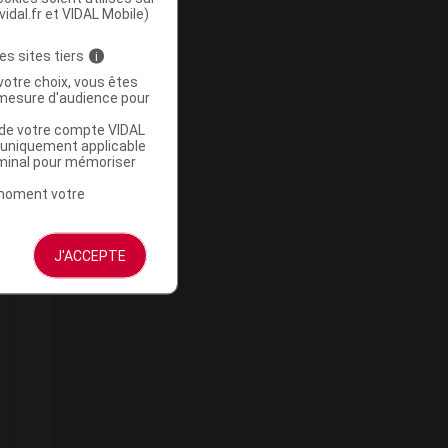
vidal.fr et VIDAL Mobile)
es sites tiers
i
votre choix, vous êtes
mesure d'audience pour
ie
u de votre compte VIDAL
a uniquement applicable
e
rminal pour mémoriser
t moment votre
J'ACCEPTE