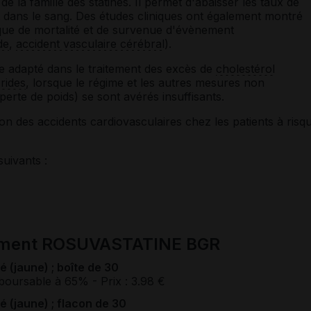
de la famille des statines. Il permet d'abaisser les taux de
 dans le sang. Des études cliniques ont également montré
isque de mortalité et de survenue d'évènement
de
,
accident vasculaire cérébral
).
me adapté dans le traitement des excès de
cholestérol
érides
, lorsque le régime et les autres mesures non
rte de poids) se sont avérés insuffisants.
tion des accidents cardiovasculaires chez les patients à risq
suivants :
cament ROSUVASTATINE BGR
(jaune) ; boîte de 30
boursable à 65%
- Prix : 3.98 €
(jaune) ; flacon de 30