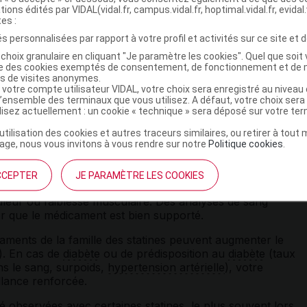
raception efficace,
tions édités par VIDAL(vidal.fr, campus.vidal.fr, hoptimal.vidal.fr, evidal.
tes :
s personnalisées par rapport à votre profil et activités sur ce site et d
choix granulaire en cliquant "Je paramètre les cookies". Quel que soit 
ise des cookies exemptés de consentement, de fonctionnement et de 
re utilisée dans les situations prédisposant au risque de
es de visites anonymes.
isance rénale
modérée,
hypothyroïdie
,
antécédent
de malad
 votre compte utilisateur VIDAL, votre choix sera enregistré au nivea
l’ensemble des terminaux que vous utilisez. A défaut, votre choix ser
 la prise de fibrates ou de statines, abus d'
alcool
, personn
ilisez actuellement : un cookie « technique » sera déposé sur votre te
les fibrates.
’utilisation des cookies et autres traceurs similaires, ou retirer à tou
ge, nous vous invitons à vous rendre sur notre
Politique cookies
.
CCEPTER
JE PARAMÈTRE LES COOKIES
 le foie ou les muscles. Signalez à votre médecin toute
ouleur ou faiblesse musculaire. Des analyses de sang
ier que le médicament est bien supporté.
ments de la famille des statines peuvent augmenter le
). En cas de
diabète
ou de prédisposition au
diabète
(taux
s le sang, surpoids,
hypertension artérielle
), votre
llance renforcée.
é observées avec certaines statines, le plus souvent lors