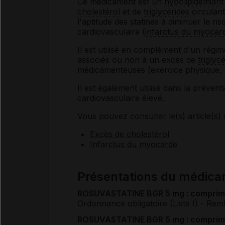
Ce médicament est un
hypolipidémiant
cholestérol
et de
triglycérides
circulant
l'aptitude des statines à diminuer le r
cardiovasculaire (
infarctus du myocar
Il est utilisé en complément d'un régi
associés ou non à un excès de
triglyc
médicamenteuses (exercice physique, pe
Il est également utilisé dans la préven
cardiovasculaire élevé.
Vous pouvez consulter le(s) article(s) 
Excès de cholestérol
Infarctus du myocarde
Présentations du médi
ROSUVASTATINE BGR 5 mg : comprimé 
Ordonnance obligatoire (Liste I)
- Rem
ROSUVASTATINE BGR 5 mg : comprimé 