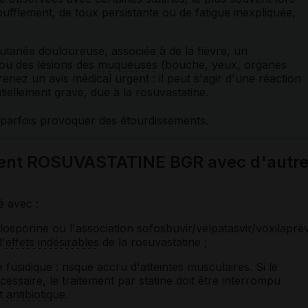
ufflement, de toux persistante ou de fatigue inexpliquée,
tanée douloureuse, associée à de la fièvre, un
 ou des lésions des
muqueuses
(bouche, yeux, organes
prenez un avis médical urgent : il peut s'agir d'une réaction
tiellement grave, due à la rosuvastatine.
parfois provoquer des étourdissements.
ment ROSUVASTATINE BGR avec d'autr
é avec :
osporine ou l'association sofosbuvir/velpatasvir/voxilaprév
d'
effets indésirables
de la rosuvastatine ;
fusidique : risque accru d'atteintes musculaires. Si le
cessaire, le traitement par statine doit être interrompu
nt
antibiotique
.