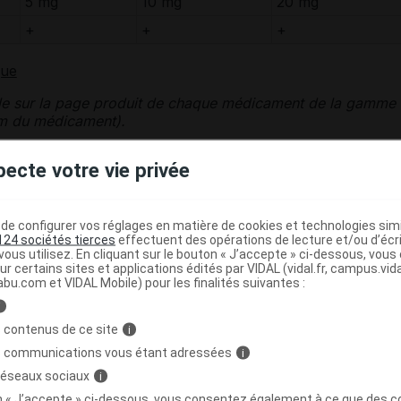
5 mg
10 mg
20 mg
+
+
+
que
le sur la page produit de chaque médicament de la gamme
nom du médicament).
pecte votre vie privée
médicament ROSUVASTATINE BGR
dans les cas suivants :
e configurer vos réglages en matière de cookies et technologies simil
ve
liée à la prise de ce médicament,
124 sociétés tierces
effectuent des opérations de lecture et/ou d’écr
ous utilisez. En cliquant sur le bouton « J’accepte » ci-dessous, vou
ur certains sites et applications édités par VIDAL (vidal.fr, campus.vidal.
nases
élevées,
abu.com et VIDAL Mobile) pour les finalités suivantes :
i
 contenus de ce site
i
s communications vous étant adressées
i
ou avec l'association sofosbuvir/velpatasvir/voxilaprévir,
 réseaux sociaux
i
on « J’accepte » ci-dessous, vous consentez également à ce que des co