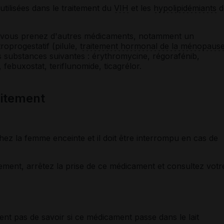
utilisées dans le traitement du
VIH
et les
hypolipidémiants
d
si vous prenez d'autres médicaments, notamment un
troprogestatif (pilule,
traitement hormonal de la ménopaus
 substances suivantes : érythromycine, régorafénib,
 febuxostat, teriflunomide, ticagrélor.
laitement
ez la femme enceinte et il doit être interrompu en cas de
tement, arrêtez la prise de ce médicament et consultez votr
nt pas de savoir si ce médicament passe dans le lait