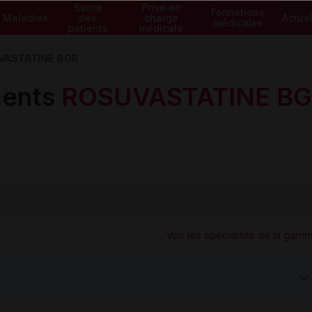
Santé
Prise en
Formations
Maladies
des
charge
Actual
médicales
patients
médicale
VASTATINE BGR
ents
ROSUVASTATINE B
Voir les spécialités de la gam