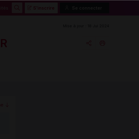
ités
S'inscrire
Se connecter
Rechercher
Mise à jour : 18 Jui 2024
GR
Copier l'url
Email
me