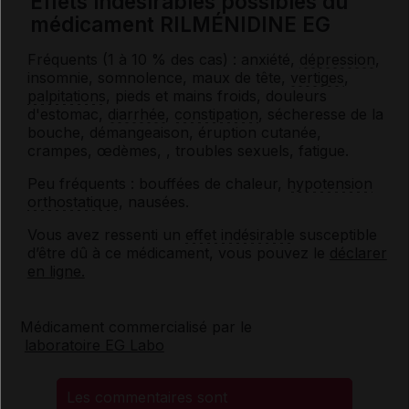
Effets indésirables possibles du
médicament RILMÉNIDINE EG
Fréquents (1 à 10 % des cas) : anxiété,
dépression
,
insomnie, somnolence, maux de tête,
vertiges
,
palpitations
, pieds et mains froids, douleurs
d'estomac,
diarrhée
,
constipation
, sécheresse de la
bouche, démangeaison, éruption cutanée,
crampes, œdèmes, , troubles sexuels, fatigue.
Peu fréquents : bouffées de chaleur,
hypotension
orthostatique
, nausées.
Vous avez ressenti un
effet indésirable
susceptible
d’être dû à ce médicament, vous pouvez le
déclarer
en ligne.
Médicament commercialisé par le
laboratoire EG Labo
Les commentaires sont