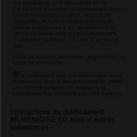
Des précautions sont nécessaires en cas
d'
antécédent
d'accident cardiovasculaire récent
(
accident vasculaire cérébral
,
infarctus du
myocarde
), de rythme cardiaque lent ou de
maladie prédisposant à un ralentissement du
rythme cardiaque (
bloc auriculoventriculaire
,
insuffisance cardiaque
...) et chez la personne
âgée.
Évitez les boissons alcoolisées : augmentation du
risque de somnolence.
Ce médicament peut être responsable d'une
somnolence. Si vous devez conduire ou utiliser
une machine dangereuse, assurez-vous
préalablement qu'il n'altère pas votre
vigilance
.
Interactions du médicament
RILMÉNIDINE EG avec d'autres
substances