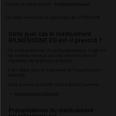
Famille du médicament :
Antihypertenseur
Ce médicament est un
générique
de HYPÉRIUM
Dans quel cas le médicament
RILMÉNIDINE EG est-il prescrit ?
Ce médicament est un
antihypertenseur
. Il agit sur
les centres nerveux qui interviennent dans la
régulation de la
tension artérielle
.
Il est utilisé dans le traitement de l'
hypertension
artérielle
.
Vous pouvez consulter le(s) article(s) suivants :
Hypertension artérielle
Présentations du médicament