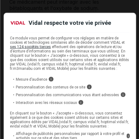
Ce médicament peut interagir avec les
bêtabloquants
et l'oxybate de
sodium
.
En outre, l'effet hypotenseur de ce médicament
Vidal respecte votre vie privée
peut être augmenté par certains médicaments tels
que les
neuroleptiques
, les
antidépresseurs
imipraminiques
, les
alphabloquants
ou les dérivés
Ce module vous permet de configurer vos réglages en matière de
cookies et technologies similaires afin de décider comment VIDAL et
nitrés. Votre médecin doit être informé si vous êtes
ses 124 sociétés tierces
effectuent des opérations de lecture et/ou
traité par l'un ou l'autre de ces médicaments.
d’écriture d’informations au sein des terminaux que vous utilisez. En
cliquant sur le bouton « J’accepte » ci-dessous, vous consentez à ce
que des cookies soient utilisés sur certains sites et applications édités
Informez également votre médecin ou votre
par VIDAL (vidal.fr, campus.vidal.fr, hoptimal.vidal.fr, evidal.vidal.fr,
pharmacien si vous prenez un médicament ayant
fr.m3manabu.com et VIDAL Mobile) pour les finalités suivantes :
un effet
sédatif
.
Mesure d’audience
i
Personnalisation des contenus de ce site
i
Fertilité, grossesse et allaitement
Personnalisation des communications vous étant adressées
i
Interaction avec les réseaux sociaux
i
Grossesse :
En cliquant sur le bouton « J’accepte » ci-dessous, vous consentez
L'effet de ce médicament pendant la grossesse est
également à ce que des cookies soient utilisés sur certains sites et
applications édités par VIDAL(vidal.fr, campus.vidal.fr, hoptimal.vidal.fr,
mal connu. Par mesure de prudence, son usage
evidal.vidal.fr et VIDAL Mobile) pour les finalités suivantes :
est déconseillé chez la femme enceinte.
Affichage de publicités personnalisées par rapport à votre profil et
i
activités sur ce site et des sites tiers