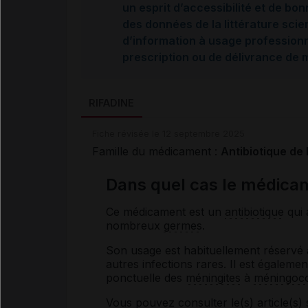
un esprit d’accessibilité et de bon
des données de la littérature scie
d’information à usage professionne
prescription ou de délivrance de
RIFADINE
Fiche révisée le 12 septembre 2025
Famille du médicament :
Antibiotique de 
Dans quel cas le médicam
Ce médicament est un
antibiotique
qui 
nombreux
germes
.
Son usage est habituellement réservé 
autres infections rares. Il est également
ponctuelle des
méningites
à
méningoc
Vous pouvez consulter le(s) article(s) 