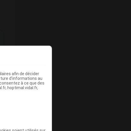
aires afin de décider
iture d’informations au
s consentez à ce que des
fr, hoptimal.vidal.fr,
okies soient utilisés sur