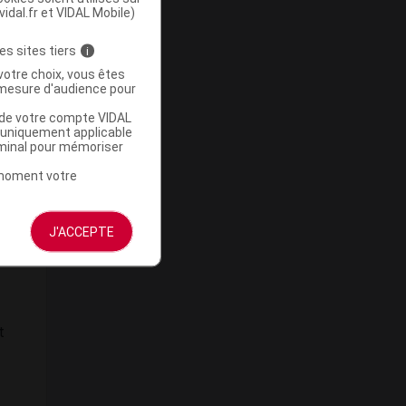
vidal.fr et VIDAL Mobile)
es sites tiers
i
votre choix, vous êtes
mesure d'audience pour
u de votre compte VIDAL
a uniquement applicable
rminal pour mémoriser
s
t moment votre
es
,
J'ACCEPTE
t