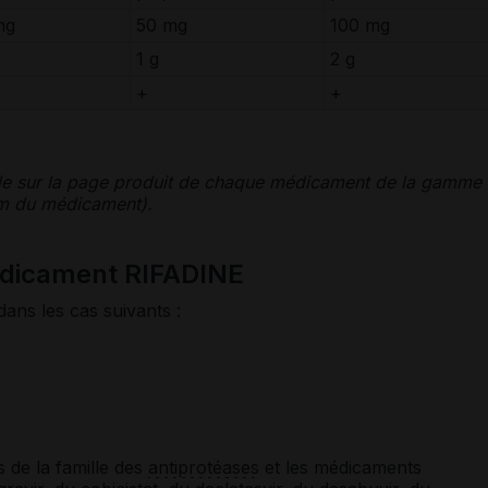
mg
50 mg
100 mg
1 g
2 g
+
+
le sur la page produit de chaque médicament de la gamme
nom du médicament).
édicament RIFADINE
dans les cas suivants :
 de la famille des
antiprotéases
et les médicaments