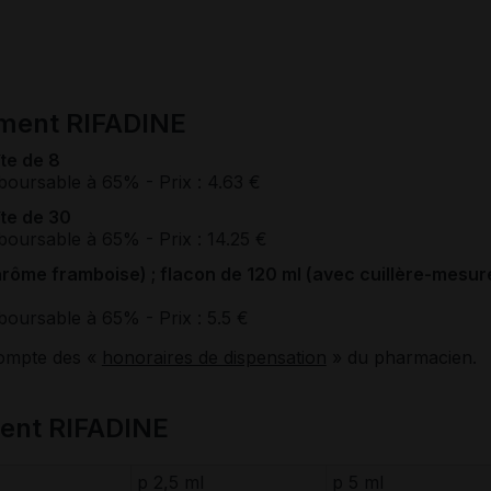
ament RIFADINE
îte de 8
boursable à 65%
- Prix : 4.63 €
îte de 30
boursable à 65%
- Prix : 14.25 €
rôme framboise) ; flacon de 120 ml (avec cuillère-mesur
boursable à 65%
- Prix : 5.5 €
compte des «
honoraires de dispensation
» du pharmacien.
ent RIFADINE
p 2,5 ml
p 5 ml