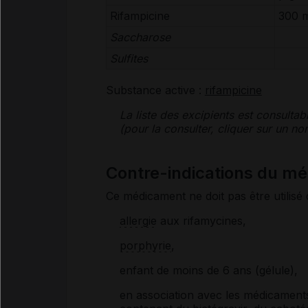
Rifampicine
300 
Saccharose
Sulfites
Substance active :
rifampicine
La liste des
excipients
est consultab
(pour la consulter, cliquer sur un 
Contre-indications du m
Ce médicament ne doit pas être utilisé 
allergie
aux rifamycines,
porphyrie
,
enfant de moins de 6 ans (gélule),
en association avec les médicaments