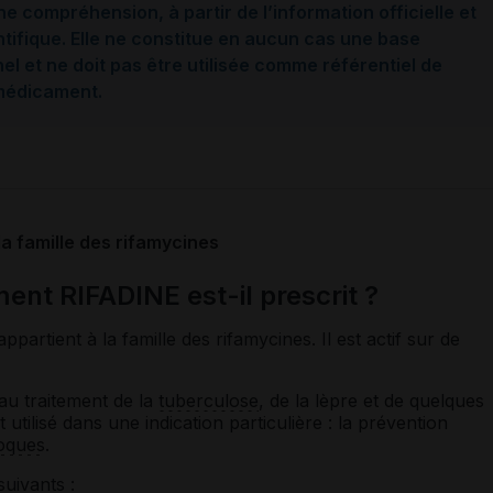
ne compréhension, à partir de l’information officielle et
ntifique. Elle ne constitue en aucun cas une base
l et ne doit pas être utilisée comme référentiel de
 médicament.
la famille des rifamycines
ent RIFADINE est-il prescrit ?
appartient à la famille des rifamycines. Il est actif sur de
au traitement de la
tuberculose
, de la lèpre et de quelques
 utilisé dans une indication particulière : la prévention
oques
.
suivants :