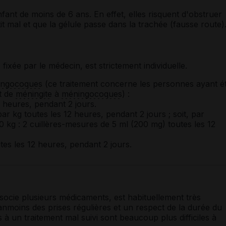
fant de moins de 6 ans. En effet, elles risquent d'obstruer
tit mal et que la gélule passe dans la trachée (fausse route)
, fixée par le médecin, est strictement individuelle.
ingocoques
(ce traitement concerne les personnes ayant é
t de
méningite
à
méningocoques
) :
2 heures, pendant 2 jours.
ar kg toutes les 12 heures, pendant 2 jours ; soit, par
 kg : 2 cuillères-mesures de 5 ml (200 mg) toutes les 12
tes les 12 heures, pendant 2 jours.
socie plusieurs médicaments, est habituellement très
néanmoins des prises régulières et un respect de la durée du
 à un traitement mal suivi sont beaucoup plus difficiles à