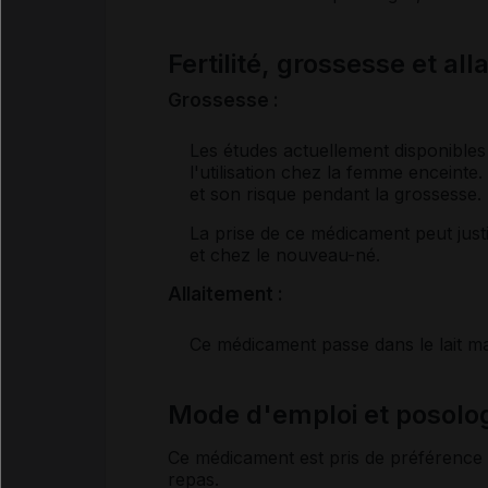
Fertilité, grossesse et al
Grossesse :
Les études actuellement disponibles
l'utilisation chez la femme enceinte
et son risque pendant la grossesse.
La prise de ce médicament peut justi
et chez le nouveau-né.
Allaitement :
Ce médicament passe dans le lait mate
Mode d'emploi et posolo
Ce médicament est pris de préférence
repas.