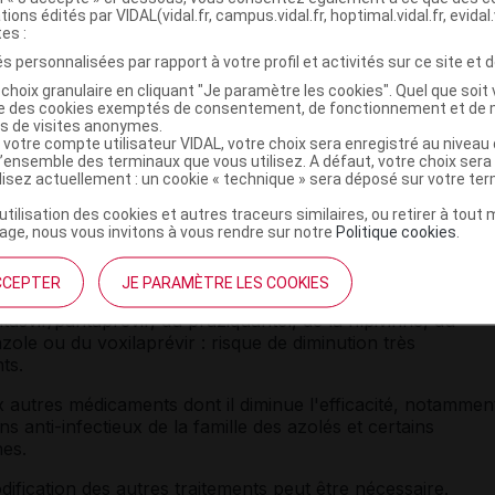
tions édités par VIDAL(vidal.fr, campus.vidal.fr, hoptimal.vidal.fr, evidal.
tes :
ité des
contraceptifs
oraux (pilules). Lors de traitements
s personnalisées par rapport à votre profil et activités sur ce site et d
différent et une modification des autres traitements
choix granulaire en cliquant "Je paramètre les cookies". Quel que soit 
ise des cookies exemptés de consentement, de fonctionnement et de 
es de visites anonymes.
ucre
(
saccharose
) en quantité notable.
 votre compte utilisateur VIDAL, votre choix sera enregistré au nivea
l’ensemble des terminaux que vous utilisez. A défaut, votre choix ser
ilisez actuellement : un cookie « technique » sera déposé sur votre te
ent RIFADINE avec d'autres substance
’utilisation des cookies et autres traceurs similaires, ou retirer à tou
ge, nous vous invitons à vous rendre sur notre
Politique cookies
.
é avec les médicaments de la famille des
antiprotéases
ou l
, du cabotégravir, du cobicistat, du daclatasvir, du dasabuvir
CCEPTER
JE PARAMÈTRE LES COOKIES
prévir/elbasvir, de l'isavuconazole, du lénacapavir,
du
tasvir/paritaprévir, du praziquantel, de la rilpivirine, du
zole ou du voxilaprévir : risque de diminution très
ts.
 autres médicaments dont il diminue l'efficacité, notammen
ns anti-infectieux de la famille des azolés et certains
nes.
ification des autres traitements peut être nécessaire.