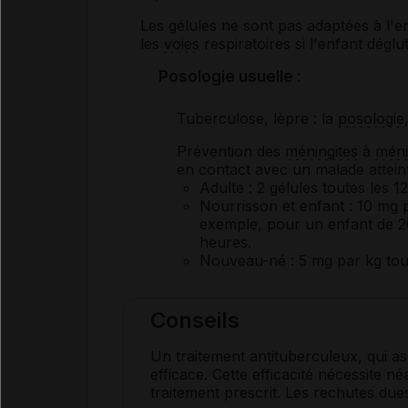
Les gélules ne sont pas adaptées à l'en
les
voies
respiratoires si l'enfant déglu
Posologie usuelle :
Tuberculose, lèpre : la
posologie
Prévention des
méningites
à
mén
en contact avec un malade attein
Adulte
: 2 gélules toutes les 1
Nourrisson et enfant
: 10 mg p
exemple, pour un enfant de 20
heures.
Nouveau-né
: 5 mg par kg tou
Conseils
Un traitement antituberculeux, qui as
efficace. Cette efficacité nécessite 
traitement prescrit. Les rechutes dues