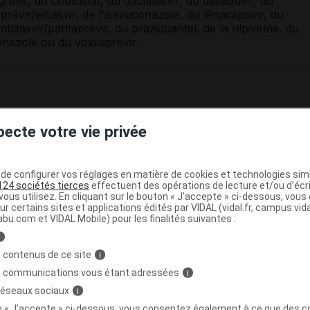
ravir, du cobicistat, du daclatasvir, du dasabuvir, du
révir/elbasvir, de l'isavuconazole, du lénacapavir, du
mbitasvir/paritaprévir, du praziquantel, de la rilpivirine, du
onazole ou du voxilaprévir.
stiques allergisantes : l'
automédication
est
pecte votre vie privée
 à ne poursuivre le traitement qu'après avoir pris un avis
e configurer vos réglages en matière de cookies et technologies simil
124 sociétés tierces
effectuent des opérations de lecture et/ou d’écr
nausées, vomissements, douleur abdominale, coloration
ous utilisez. En cliquant sur le bouton « J’accepte » ci-dessous, vou
es urines foncées ;
ur certains sites et applications édités par VIDAL (vidal.fr, campus.vidal.
abu.com et VIDAL Mobile) pour les finalités suivantes :
e, souvent associée à des cloques, sans cause évidente ;
i
 contenus de ce site
tuberculose
(toux, fièvre, fatigue, essoufflement, maux de
i
s communications vous étant adressées
i
 réseaux sociaux
i
cas d'
insuffisance rénale
ou d'
insuffisance hépatique
. Des
vent prescrites pour contrôler la bonne
tolérance
du
on « J’accepte » ci-dessous, vous consentez également à ce que des co