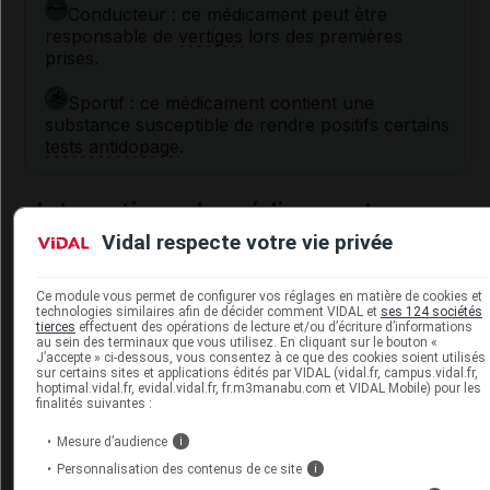
Conducteur : ce médicament peut être
responsable de
vertiges
lors des premières
prises.
Sportif : ce médicament contient une
substance susceptible de rendre positifs certains
tests antidopage
.
Interactions du médicament
RAMIPRIL/HYDROCHLOROTHIAZIDE
Vidal respecte votre vie privée
VIATRIS avec d'autres substances
Ce module vous permet de configurer vos réglages en matière de cookies et
Ce médicament ne doit pas être associé avec les
technologies similaires afin de décider comment VIDAL et
ses 124 sociétés
médicaments contenant :
tierces
effectuent des opérations de lecture et/ou d’écriture d’informations
au sein des terminaux que vous utilisez. En cliquant sur le bouton «
J’accepte » ci-dessous, vous consentez à ce que des cookies soient utilisés
l'association sacubitril/valsartan (ENTRESTO) :
sur certains sites et applications édités par VIDAL (vidal.fr, campus.vidal.fr,
augmentation du risque d'
angiœdème
. Un délai de
hoptimal.vidal.fr, evidal.vidal.fr, fr.m3manabu.com et VIDAL Mobile) pour les
finalités suivantes :
36 heures doit obligatoirement être respecté entre
ces traitements ;
Mesure d’audience
i
Personnalisation des contenus de ce site
i
de l'aliskiren (RAZILEX, RAZILEX HTC qui ne sont