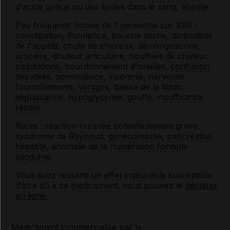
d'
acide urique
ou des lipides dans le sang,
anémie
.
Peu fréquents (moins de 1 personne sur 100) :
constipation
, flatulence, bouche sèche, diminution
de l'appétit, chute de cheveux, démangeaisons,
urticaire
, douleur articulaire, bouffées de chaleur,
palpitations
, bourdonnement d'oreilles,
confusion
des idées, somnolence, insomnie, nervosité,
fourmillements,
vertiges
, baisse de la libido,
impuissance
,
hypoglycémie
,
goutte
,
insuffisance
rénale
.
Rares : réaction cutanée potentiellement grave,
syndrome de
Raynaud
,
gynécomastie
,
pancréatite
,
hépatite
, anomalie de la
numération formule
sanguine
.
Vous avez ressenti un
effet indésirable
susceptible
d’être dû à ce médicament, vous pouvez le
déclarer
en ligne.
Médicament commercialisé par le