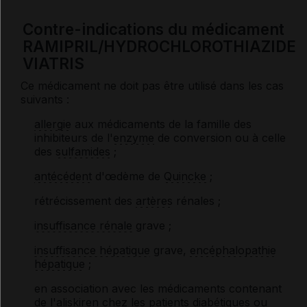
Contre-indications du médicament
RAMIPRIL/HYDROCHLOROTHIAZIDE
VIATRIS
Ce médicament ne doit pas être utilisé dans les cas
suivants :
allergie
aux médicaments de la famille des
inhibiteurs de l'
enzyme
de conversion ou à celle
des
sulfamides
;
antécédent
d'œdème de
Quincke
;
rétrécissement des
artères
rénales ;
insuffisance rénale
grave ;
insuffisance hépatique
grave,
encéphalopathie
hépatique
;
en association avec les médicaments contenant
de l'aliskiren chez les patients diabétiques ou