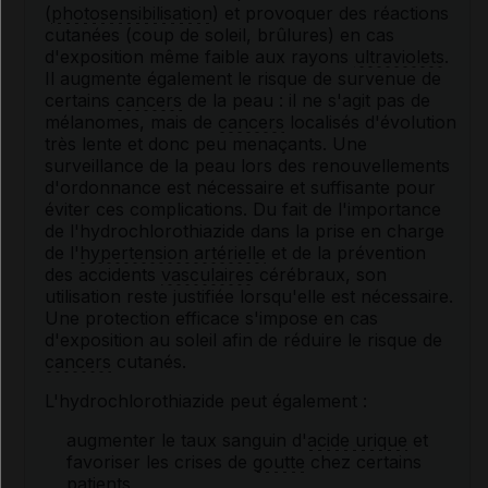
(
photosensibilisation
) et provoquer des réactions
cutanées (coup de soleil, brûlures) en cas
d'exposition même faible aux rayons
ultraviolets
.
Il augmente également le risque de survenue de
certains
cancers
de la peau : il ne s'agit pas de
mélanomes, mais de
cancers
localisés d'évolution
très lente et donc peu menaçants. Une
surveillance de la peau lors des renouvellements
d'ordonnance est nécessaire et suffisante pour
éviter ces complications. Du fait de l'importance
de l'hydrochlorothiazide dans la prise en charge
de l'
hypertension artérielle
et de la prévention
des accidents
vasculaires
cérébraux, son
utilisation reste justifiée lorsqu'elle est nécessaire.
Une protection efficace s'impose en cas
d'exposition au soleil afin de réduire le risque de
cancers
cutanés.
L'hydrochlorothiazide peut également :
augmenter le taux sanguin d'
acide urique
et
favoriser les crises de
goutte
chez certains
patients,