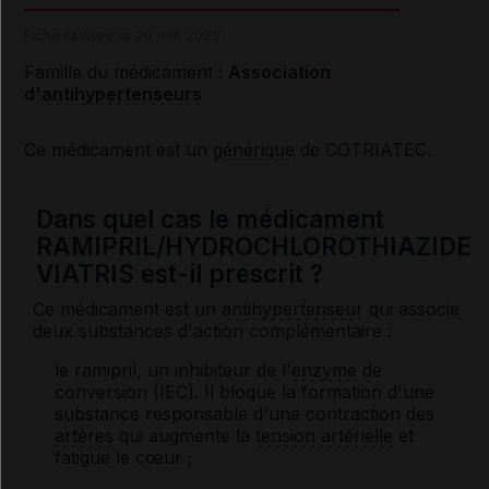
Fiche révisée le 26 mai 2023
Famille du médicament :
Association
d'
antihypertenseurs
Ce médicament est un
générique
de COTRIATEC.
Dans quel cas le médicament
RAMIPRIL/HYDROCHLOROTHIAZIDE
VIATRIS est-il prescrit ?
Ce médicament est un
antihypertenseur
qui associe
deux substances d'action complémentaire :
le ramipril, un inhibiteur de l'
enzyme
de
conversion (IEC). Il bloque la formation d'une
substance responsable d'une contraction des
artères
qui augmente la
tension artérielle
et
fatigue le cœur ;