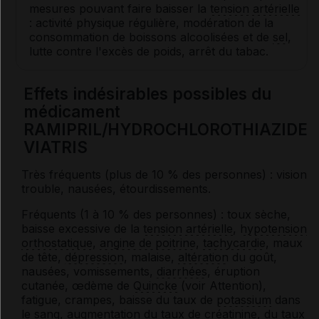
mesures pouvant faire baisser la
tension artérielle
: activité physique régulière, modération de la
consommation de boissons alcoolisées et de
sel
,
lutte contre l'excès de poids, arrêt du tabac.
Effets indésirables possibles du
médicament
RAMIPRIL/HYDROCHLOROTHIAZIDE
VIATRIS
Très fréquents (plus de 10 % des personnes) : vision
trouble, nausées, étourdissements.
Fréquents (1 à 10 % des personnes) : toux sèche,
baisse excessive de la
tension artérielle
,
hypotension
orthostatique
,
angine de poitrine
,
tachycardie
, maux
de tête,
dépression
, malaise,
altération
du goût,
nausées, vomissements,
diarrhées
, éruption
cutanée, œdème de
Quincke
(voir
Attention
),
fatigue, crampes, baisse du taux de
potassium
dans
le sang, augmentation du taux de
créatinine
, du taux