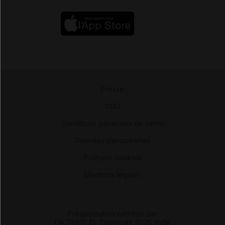
Presse
-
CGU
-
Conditions générales de vente
-
Données personnelles
-
Politique cookies
-
Mentions légales
Fréquentation certifiée par
l'ACPM/OJD
|
Copyright 2026 Vidal