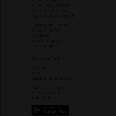
VIDAL widget
VIDAL Sécurisation
VIDAL e-Services
Espace institutionnel
Qui sommes-nous ?
VIDAL France
Carrières
Charte éthique et
déontologique
Service client
Contact
Aide
Espace partenaires
Éditeurs de logiciel
VIDAL sur votre site
Vidal Mobile