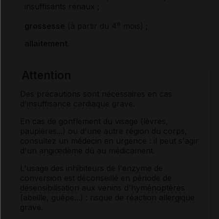
insuffisants rénaux ;
e
grossesse
(à partir du 4
mois) ;
allaitement
.
Attention
Des précautions sont nécessaires en cas
d'
insuffisance cardiaque
grave.
En cas de gonflement du visage (lèvres,
paupières...) ou d'une autre région du corps,
consultez un médecin en urgence : il peut s'agir
d'un
angiœdème
dû au médicament.
L'usage des inhibiteurs de l'
enzyme
de
conversion est déconseillé en période de
désensibilisation
aux venins d'
hyménoptères
(abeille, guêpe...) : risque de
réaction allergique
grave.