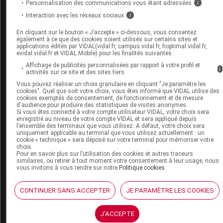
plus commercialisés en France) en cas de
diabète
Personnalisation des communications vous étant adressées
i
ou d'
insuffisance rénale
; l'association est
Interaction avec les réseaux sociaux
i
déconseillée dans les autres cas.
En cliquant sur le bouton « J’accepte » ci-dessous, vous consentez
Il peut interagir avec les inhibiteurs de l'angiotensine
également à ce que des cookies soient utilisés sur certains sites et
applications édités par VIDAL(vidal.fr, campus.vidal.fr, hoptimal.vidal.fr,
II, les médicaments susceptibles d'augmenter le taux
evidal.vidal.fr et VIDAL Mobile) pour les finalités suivantes :
de
potassium
dans le sang (
diurétiques
,
sels
de
Affichage de publicités personnalisées par rapport à votre profil et
i
potassium
...), les médicaments favorisant les
activités sur ce site et des sites tiers
torsades de pointes
, les antidiarrhéiques contenant
Vous pouvez réaliser un choix granulaire en cliquant "Je paramètre les
du racécadotril (TIORFAN et ses
génériques
...) et les
cookies". Quel que soit votre choix, vous êtes informé que VIDAL utilise des
cookies exemptés de consentement, de fonctionnement et de mesure
médicaments contenant du
lithium
ou de
d'audience pour produire des statistiques de visites anonymes.
l'estramustine.
Si vous êtes connecté à votre compte utilisateur VIDAL, votre choix sera
enregistré au niveau de votre compte VIDAL et sera appliqué depuis
l’ensemble des terminaux que vous utilisez. A défaut, votre choix sera
Informez par ailleurs votre médecin si vous prenez
uniquement applicable au terminal que vous utilisez actuellement : un
un
digitalique
, un
laxatif stimulant
, un
neuroleptique
,
cookie « technique » sera déposé sur votre terminal pour mémoriser votre
un
antidépresseur imipraminique
, un
corticoïde
, un
choix.
Pour en savoir plus sur l’utilisation des cookies et autres traceurs
AINS
, de l'aspirine à fortes doses, un
antidiabétique
,
similaires, ou retirer à tout moment votre consentement à leur usage, nous
un
immunosuppresseur
(évélorimus, sirolimus,
vous invitons à vous rendre sur notre
Politique cookies
.
temsirolimus), un
alphabloquant
ou un médicament
contenant de l'allopurinol, de la carbamazépine, de
CONTINUER SANS ACCEPTER
JE PARAMÈTRE LES COOKIES
la ciclosporine, du baclofène ou un
sel
de calcium.
J'ACCEPTE