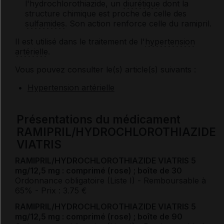
l'hydrochlorothiazide, un
diurétique
dont la
structure chimique est proche de celle des
sulfamides
. Son action renforce celle du ramipril.
Il est utilisé dans le traitement de l'
hypertension
artérielle
.
Vous pouvez consulter le(s) article(s) suivants :
Hypertension artérielle
Présentations du médicament
RAMIPRIL/HYDROCHLOROTHIAZIDE
VIATRIS
RAMIPRIL/HYDROCHLOROTHIAZIDE VIATRIS 5
mg/12,5 mg : comprimé (rose) ; boîte de 30
Ordonnance obligatoire (Liste I)
- Remboursable à
65%
- Prix : 3.75 €
RAMIPRIL/HYDROCHLOROTHIAZIDE VIATRIS 5
mg/12,5 mg : comprimé (rose) ; boîte de 90