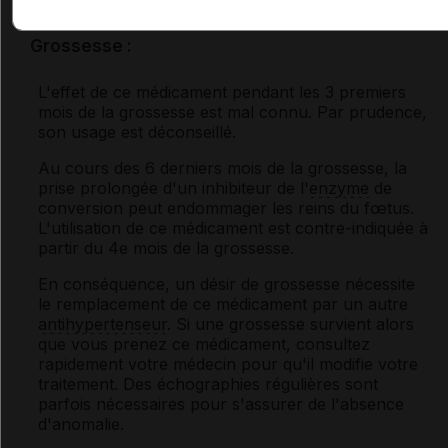
Fertilité, grossesse et allaitement
Grossesse :
L'effet de ce médicament pendant les 3 premiers
mois de la grossesse est mal connu. Par prudence,
son usage est déconseillé.
Au cours des 6 derniers mois de la grossesse, la
prise prolongée d'un inhibiteur de l'
enzyme
de
conversion peut endommager les reins du fœtus.
L'utilisation de ce médicament est contre-indiquée à
partir du 4
e
mois de la grossesse.
En conséquence, un désir de grossesse nécessite
le remplacement de ce médicament par un autre
antihypertenseur
. Si une grossesse survient alors
que vous prenez ce médicament, consultez
rapidement votre médecin pour qu'il modifie votre
traitement. Des échographies régulières sont
parfois nécessaires pour s'assurer de l'absence
d'anomalie.