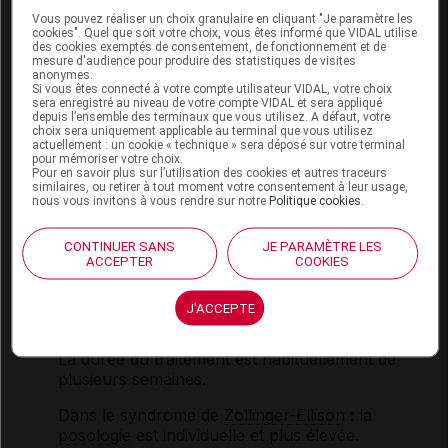
Vous pouvez réaliser un choix granulaire en cliquant "Je paramètre les
cookies". Quel que soit votre choix, vous êtes informé que VIDAL utilise
Mode d'emploi et posologie du
des cookies exemptés de consentement, de fonctionnement et de
mesure d'audience pour produire des statistiques de visites
médicament RABÉPRAZOLE KRKA
anonymes.
Si vous êtes connecté à votre compte utilisateur VIDAL, votre choix
sera enregistré au niveau de votre compte VIDAL et sera appliqué
Ce médicament peut être pris à n'importe quel
depuis l’ensemble des terminaux que vous utilisez. A défaut, votre
moment de la journée. Lorsqu''il est administré en
choix sera uniquement applicable au terminal que vous utilisez
une seule prise, il est généralement conseillé de le
actuellement : un cookie « technique » sera déposé sur votre terminal
pour mémoriser votre choix.
prendre le matin avant le petit déjeuner pour éviter
Pour en savoir plus sur l’utilisation des cookies et autres traceurs
les oublis.
similaires, ou retirer à tout moment votre consentement à leur usage,
nous vous invitons à vous rendre sur notre
Politique cookies
.
Les comprimés doivent être avalés avec un verre
d'eau, sans être croqués ni écrasés.
CONTINUER SANS
JE PARAMÈTRE LES
ACCEPTER
COOKIES
Posologie usuelle :
J'ACCEPTE
Adulte
: 10 à 20 mg par jour, en une prise.
La durée du traitement est habituellement de
plusieurs semaines.
Dans le syndrome de
Zollinger-Ellison
: la
posologie
est individuelle et plus élevée.