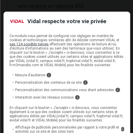
une
carence
en
vitamine
B12.
Vidal respecte votre vie privée
Interactions du médicament
RABÉPRAZOLE KRKA avec d'autres
Ce module vous permet de configurer vos réglages en matière de
substances
cookies et technologies similaires afin de décider comment VIDAL et
ses 124 sociétés tierces
effectuent des opérations de lecture et/ou
d’écriture d’informations au sein des terminaux que vous utilisez. En
Ce médicament peut interagir avec les traitements
cliquant sur le bouton « J’accepte » ci-dessous, vous consentez à ce
du
VIH
contenant de l'atazanavir.
que des cookies soient utilisés sur certains sites et applications édités
par VIDAL (vidal.fr, campus.vidal.fr, hoptimal.vidal.fr, evidal.vidal.fr,
fr.m3manabu.com et VIDAL Mobile) pour les finalités suivantes :
Informez par ailleurs votre médecin si vous prenez
des médicaments contenant du méthotrexate, du
Mesure d’audience
i
kétoconazole, du itraconazole ou du millepertuis.
Personnalisation des contenus de ce site
i
Personnalisation des communications vous étant adressées
i
Fertilité, grossesse et allaitement
Interaction avec les réseaux sociaux
i
En cliquant sur le bouton « J’accepte » ci-dessous, vous consentez
L'effet de ce médicament pendant la grossesse ou
également à ce que des cookies soient utilisés sur certains sites et
l'allaitement est mal connu. Par mesure de
applications édités par VIDAL(vidal.fr, campus.vidal.fr, hoptimal.vidal.fr,
prudence, son usage est contre-indiqué chez la
evidal.vidal.fr et VIDAL Mobile) pour les finalités suivantes :
femme enceinte ou chez celle qui allaite.
Affichage de publicités personnalisées par rapport à votre profil et
i
activités sur ce site et des sites tiers