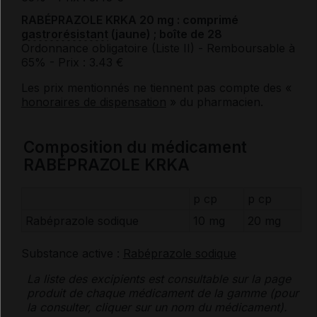
RABÉPRAZOLE KRKA 20 mg : comprimé
gastrorésistant
(jaune) ; boîte de 28
Ordonnance obligatoire (Liste II)
- Remboursable à
65%
- Prix : 3.43 €
Les prix mentionnés ne tiennent pas compte des «
honoraires de dispensation
» du pharmacien.
Composition du médicament
RABÉPRAZOLE KRKA
p cp
p cp
Rabéprazole sodique
10 mg
20 mg
Substance active :
Rabéprazole sodique
La liste des
excipients
est consultable sur la page
produit de chaque médicament de la gamme (pour
la consulter, cliquer sur un nom du médicament).