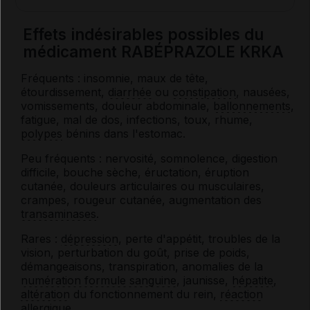
Effets indésirables possibles du
médicament RABÉPRAZOLE KRKA
Fréquents : insomnie, maux de tête,
étourdissement,
diarrhée
ou
constipation
, nausées,
vomissements, douleur abdominale,
ballonnements
,
fatigue, mal de dos, infections, toux, rhume,
polypes
bénins dans l'estomac.
Peu fréquents : nervosité, somnolence, digestion
difficile, bouche sèche, éructation, éruption
cutanée, douleurs articulaires ou musculaires,
crampes, rougeur cutanée, augmentation des
transaminases
.
Rares :
dépression
, perte d'appétit, troubles de la
vision, perturbation du goût, prise de poids,
démangeaisons, transpiration, anomalies de la
numération formule sanguine
, jaunisse,
hépatite
,
altération
du fonctionnement du rein,
réaction
allergique
.