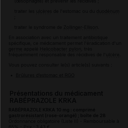
(œsophagite) et prévenir les récidives ;
traiter les
ulcères
de l'estomac ou du
duodénum
;
traiter le syndrome de
Zollinger-Ellison
.
En association avec un traitement
antibiotique
spécifique, ce médicament permet l'éradication d'un
germe
appelé
Helicobacter pylori
, très
fréquemment responsable des récidives de l'
ulcère
.
Vous pouvez consulter le(s) article(s) suivants :
Brûlures d’estomac et RGO
Présentations du médicament
RABÉPRAZOLE KRKA
RABÉPRAZOLE KRKA 10 mg : comprimé
gastrorésistant
(rose-orangé) ; boîte de 28
Ordonnance obligatoire (Liste II)
- Remboursable à
65%
- Prix : 3.43 €