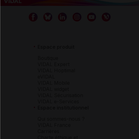
Espace produit
Boutique
VIDAL Expert
VIDAL Hoptimal
eVIDAL
VIDAL Mobile
VIDAL widget
VIDAL Sécurisation
VIDAL e-Services
Espace institutionnel
Qui sommes-nous ?
VIDAL France
Carrières
Charte éthique et