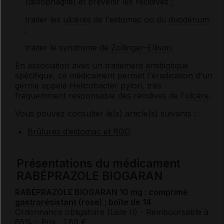
(œsophagite) et prévenir les récidives ;
traiter les
ulcères
de l'estomac ou du
duodénum
;
traiter le syndrome de
Zollinger-Ellison
.
En association avec un traitement
antibiotique
spécifique, ce médicament permet l'éradication d'un
germe
appelé
Helicobacter pylori
, très
fréquemment responsable des récidives de l'
ulcère
.
Vous pouvez consulter le(s) article(s) suivants :
Brûlures d’estomac et RGO
Présentations du médicament
RABÉPRAZOLE BIOGARAN
RABÉPRAZOLE BIOGARAN 10 mg : comprimé
gastrorésistant
(rose) ; boîte de 14
Ordonnance obligatoire (Liste II)
- Remboursable à
65%
- Prix : 1.89 €