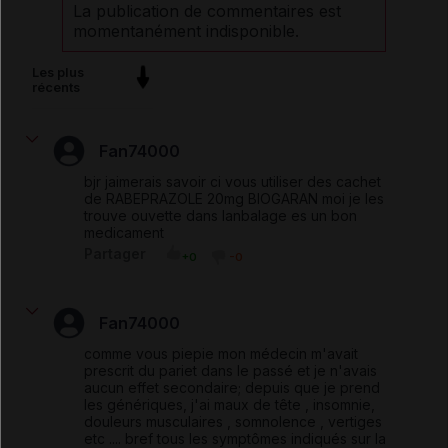
La publication de commentaires est
momentanément indisponible.
Les plus
récents
Fan74000
bjr jaimerais savoir ci vous utiliser des cachet
de RABEPRAZOLE 20mg BIOGARAN moi je les
trouve ouvette dans lanbalage es un bon
medicament
Partager
+0
-0
Fan74000
comme vous piepie mon médecin m'avait
prescrit du pariet dans le passé et je n'avais
aucun effet secondaire; depuis que je prend
les génériques, j'ai maux de tête , insomnie,
douleurs musculaires , somnolence , vertiges
etc .... bref tous les symptômes indiqués sur la