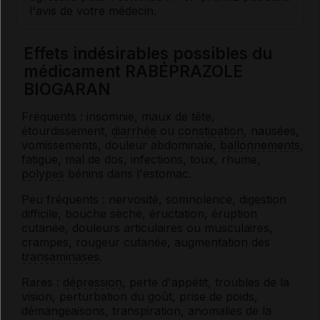
l'avis de votre médecin.
Effets indésirables possibles du
médicament RABÉPRAZOLE
BIOGARAN
Fréquents : insomnie, maux de tête,
étourdissement,
diarrhée
ou
constipation
, nausées,
vomissements, douleur abdominale,
ballonnements
,
fatigue, mal de dos, infections, toux, rhume,
polypes
bénins dans l'estomac.
Peu fréquents : nervosité, somnolence, digestion
difficile, bouche sèche, éructation, éruption
cutanée, douleurs articulaires ou musculaires,
crampes, rougeur cutanée, augmentation des
transaminases
.
Rares :
dépression
, perte d'appétit, troubles de la
vision, perturbation du goût, prise de poids,
démangeaisons, transpiration, anomalies de la