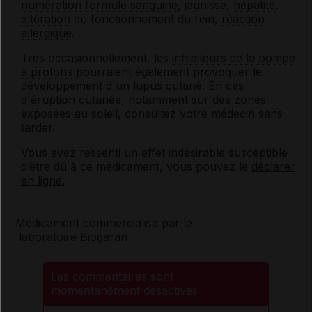
numération formule sanguine
, jaunisse,
hépatite
,
altération
du fonctionnement du rein,
réaction
allergique
.
Très occasionnellement, les
inhibiteurs de la pompe
à protons
pourraient également provoquer le
développement d'un lupus cutané. En cas
d'éruption cutanée, notamment sur des zones
exposées au soleil, consultez votre médecin sans
tarder.
Vous avez ressenti un
effet indésirable
susceptible
d’être dû à ce médicament, vous pouvez le
déclarer
en ligne.
Médicament commercialisé par le
laboratoire Biogaran
Les commentaires sont
momentanément désactivés