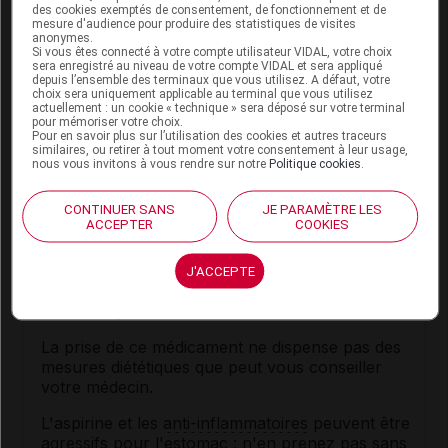
posologie
est individuelle et plus élevée.
des cookies exemptés de consentement, de fonctionnement et de
mesure d'audience pour produire des statistiques de visites
anonymes.
Dans l'éradication d'
Helicobacter pylori
: 20 mg,
Si vous êtes connecté à votre compte utilisateur VIDAL, votre choix
2 fois par jour (matin et soir), en association à
sera enregistré au niveau de votre compte VIDAL et sera appliqué
depuis l’ensemble des terminaux que vous utilisez. A défaut, votre
un traitement
antibiotique
pendant 7 jours. Le
choix sera uniquement applicable au terminal que vous utilisez
succès du traitement est étroitement lié au strict
actuellement : un cookie « technique » sera déposé sur votre terminal
pour mémoriser votre choix.
respect des
posologies
.
Pour en savoir plus sur l’utilisation des cookies et autres traceurs
similaires, ou retirer à tout moment votre consentement à leur usage,
nous vous invitons à vous rendre sur notre
Politique cookies
.
Conseils
CONTINUER SANS
JE PARAMÈTRE LES
ACCEPTER
COOKIES
Si vous êtes fumeur, la poursuite du tabagisme
est un frein important au traitement ; la nicotine
augmente l'acidité gastrique et réduit l'efficacité
J'ACCEPTE
du muscle qui ferme la jonction entre
l'œsophage et l'estomac.
La prise de ce médicament ne dispense pas des
mesures diététiques que peut vous conseiller
votre médecin.
L'aspirine et les
anti-inflammatoires
peuvent être
agressifs pour l'estomac : n'en prenez pas sans