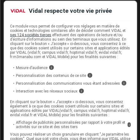
Vidal respecte votre vie privée
Mode d'emploi et posologie du
médicament RABÉPRAZOLE
Ce module vous permet de configurer vos réglages en matière de
BIOGARAN
cookies et technologies similaires afin de décider comment VIDAL et
ses 124 sociétés tierces
effectuent des opérations de lecture et/ou
d’écriture d’informations au sein des terminaux que vous utilisez. En
Ce médicament peut être pris à n'importe quel
cliquant sur le bouton « J’accepte » ci-dessous, vous consentez à ce
moment de la journée. Lorsqu''il est administré en
que des cookies soient utilisés sur certains sites et applications édités
une seule prise, il est généralement conseillé de le
par VIDAL (vidal.fr, campus.vidal.fr, hoptimal.vidal.fr, evidal.vidal.fr,
fr.m3manabu.com et VIDAL Mobile) pour les finalités suivantes :
prendre le matin avant le petit déjeuner pour éviter
les oublis.
Mesure d’audience
i
Personnalisation des contenus de ce site
i
Les comprimés doivent être avalés avec un verre
d'eau, sans être croqués ni écrasés.
Personnalisation des communications vous étant adressées
i
Interaction avec les réseaux sociaux
i
Posologie usuelle :
En cliquant sur le bouton « J’accepte » ci-dessous, vous consentez
également à ce que des cookies soient utilisés sur certains sites et
Adulte
: 10 à 20 mg par jour, en une prise.
applications édités par VIDAL(vidal.fr, campus.vidal.fr, hoptimal.vidal.fr,
evidal.vidal.fr et VIDAL Mobile) pour les finalités suivantes :
La durée du traitement est habituellement de
Affichage de publicités personnalisées par rapport à votre profil et
i
plusieurs semaines.
activités sur ce site et des sites tiers
Vous pouvez réaliser un choix granulaire en cliquant "Je paramètre les
Dans le syndrome de
Zollinger-Ellison
: la
cookies". Quel que soit votre choix, vous êtes informé que VIDAL utilise