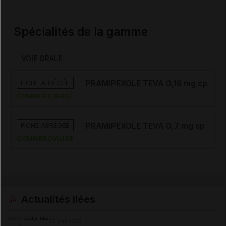
Spécialités de la gamme
VOIE ORALE
FICHE ABRÉGÉE
PRAMIPEXOLE TEVA 0,18 mg cp
COMMERCIALISÉ
FICHE ABRÉGÉE
PRAMIPEXOLE TEVA 0,7 mg cp
COMMERCIALISÉ
Actualités liées
07 mai 2026