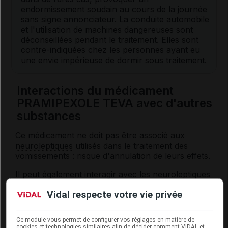
endormissement soudain au cours de la journée
sans signe annonciateur. La conduite automobile
et l'utilisation de machines dangereuses sont
déconseillées pendant le traitement. Elles sont
contre-indiquées chez les personnes ayant eu
une envie impérieuse de dormir sous traitement.
Interactions du médicament
PRAMIPEXOLE TEVA avec d'autres
substances
Ce médicament ne doit pas être associé aux
neuroleptiques
utilisés dans le traitement des
vomissements : risque d'annulation de leurs effets.
Il peut également interagir avec les
neuroleptiques
utilisés dans les troubles psychiques ; cette
Vidal respecte votre vie privée
association peut néanmoins être nécessaire chez
certaines personnes atteintes de la
maladie de
Parkinson
.
Ce module vous permet de configurer vos réglages en matière de
cookies et technologies similaires afin de décider comment VIDAL et