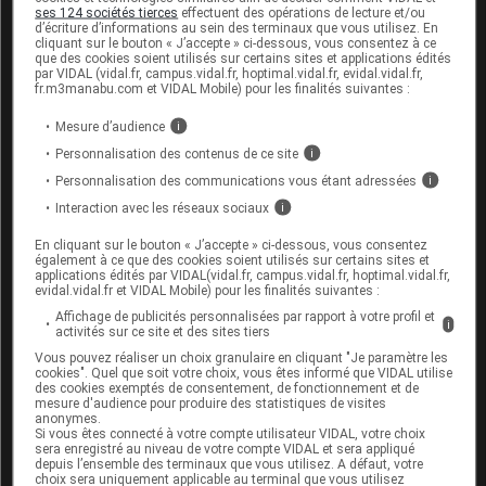
Informez par ailleurs votre médecin si vous prenez
ses 124 sociétés tierces
effectuent des opérations de lecture et/ou
d’écriture d’informations au sein des terminaux que vous utilisez. En
un médicament contenant l'une des substances
cliquant sur le bouton « J’accepte » ci-dessous, vous consentez à ce
suivantes : cimétidine, amantadine, mexilétine,
que des cookies soient utilisés sur certains sites et applications édités
zidovudine, cisplatine, quinine.
par VIDAL (vidal.fr, campus.vidal.fr, hoptimal.vidal.fr, evidal.vidal.fr,
fr.m3manabu.com et VIDAL Mobile) pour les finalités suivantes :
Mesure d’audience
i
Fertilité, grossesse et allaitement
Personnalisation des contenus de ce site
i
Grossesse :
Personnalisation des communications vous étant adressées
i
Interaction avec les réseaux sociaux
i
L'effet de ce médicament pendant la grossesse est
En cliquant sur le bouton « J’accepte » ci-dessous, vous consentez
mal connu. Par mesure de prudence, son usage
également à ce que des cookies soient utilisés sur certains sites et
est déconseillé chez la femme enceinte.
applications édités par VIDAL(vidal.fr, campus.vidal.fr, hoptimal.vidal.fr,
evidal.vidal.fr et VIDAL Mobile) pour les finalités suivantes :
Allaitement :
Affichage de publicités personnalisées par rapport à votre profil et
i
activités sur ce site et des sites tiers
Vous pouvez réaliser un choix granulaire en cliquant "Je paramètre les
Ce médicament inhibe la lactation : l'allaitement
cookies". Quel que soit votre choix, vous êtes informé que VIDAL utilise
devra être arrêté en cas de traitement par ce
des cookies exemptés de consentement, de fonctionnement et de
médicament.
mesure d'audience pour produire des statistiques de visites
anonymes.
Si vous êtes connecté à votre compte utilisateur VIDAL, votre choix
sera enregistré au niveau de votre compte VIDAL et sera appliqué
depuis l’ensemble des terminaux que vous utilisez. A défaut, votre
Mode d'emploi et posologie du
choix sera uniquement applicable au terminal que vous utilisez