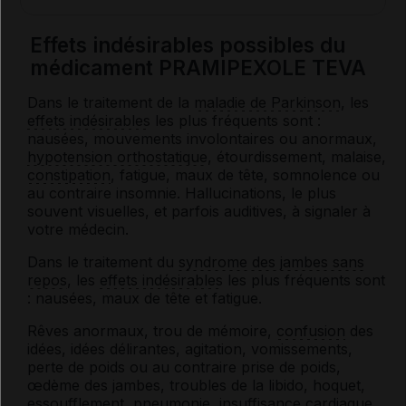
Effets indésirables possibles du
médicament PRAMIPEXOLE TEVA
Dans le traitement de la
maladie de Parkinson
, les
effets indésirables
les plus fréquents sont :
nausées, mouvements involontaires ou anormaux,
hypotension orthostatique
, étourdissement, malaise,
constipation
, fatigue, maux de tête, somnolence ou
au contraire insomnie. Hallucinations, le plus
souvent visuelles, et parfois auditives, à signaler à
votre médecin.
Dans le traitement du
syndrome des jambes sans
repos
, les
effets indésirables
les plus fréquents sont
: nausées, maux de tête et fatigue.
Rêves anormaux, trou de mémoire,
confusion
des
idées, idées délirantes, agitation, vomissements,
perte de poids ou au contraire prise de poids,
œdème des jambes, troubles de la libido, hoquet,
essoufflement, pneumonie,
insuffisance cardiaque
,