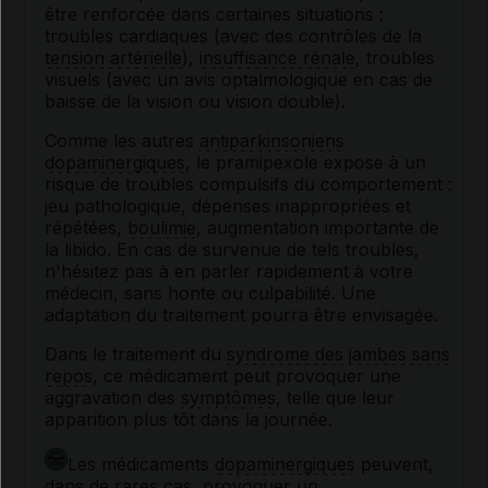
être renforcée dans certaines situations :
troubles cardiaques (avec des contrôles de la
tension artérielle
),
insuffisance rénale
, troubles
visuels (avec un avis optalmologique en cas de
baisse de la vision ou vision double).
Comme les autres
antiparkinsoniens
dopaminergiques
, le pramipexole expose à un
risque de troubles compulsifs du comportement :
jeu pathologique, dépenses inappropriées et
répétées,
boulimie
, augmentation importante de
la libido. En cas de survenue de tels troubles,
n'hésitez pas à en parler rapidement à votre
médecin, sans honte ou culpabilité. Une
adaptation du traitement pourra être envisagée.
Dans le traitement du
syndrome des jambes sans
repos
, ce médicament peut provoquer une
aggravation des
symptômes
, telle que leur
apparition plus tôt dans la journée.
Les médicaments
dopaminergiques
peuvent,
dans de rares cas, provoquer un