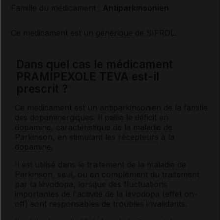
Famille du médicament :
Antiparkinsonien
Ce médicament est un
générique
de SIFROL.
Dans quel cas le médicament
PRAMIPEXOLE TEVA est-il
prescrit ?
Ce médicament est un
antiparkinsonien
de la famille
des
dopaminergiques
. Il pallie le déficit en
dopamine
, caractéristique de la
maladie de
Parkinson
, en stimulant les
récepteurs
à la
dopamine
.
Il est utilisé dans le traitement de la
maladie de
Parkinson
, seul, ou en complément du traitement
par la lévodopa, lorsque des fluctuations
importantes de l'activité de la lévodopa (effet on-
off) sont responsables de troubles invalidants.