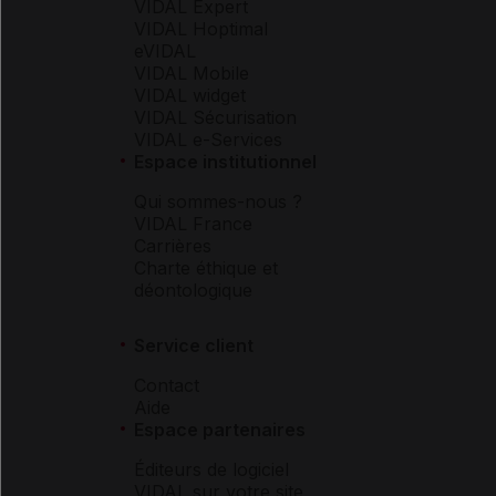
VIDAL Expert
VIDAL Hoptimal
eVIDAL
VIDAL Mobile
VIDAL widget
VIDAL Sécurisation
VIDAL e-Services
Espace institutionnel
Qui sommes-nous ?
VIDAL France
Carrières
Charte éthique et
déontologique
Service client
Contact
Aide
Espace partenaires
Éditeurs de logiciel
VIDAL sur votre site