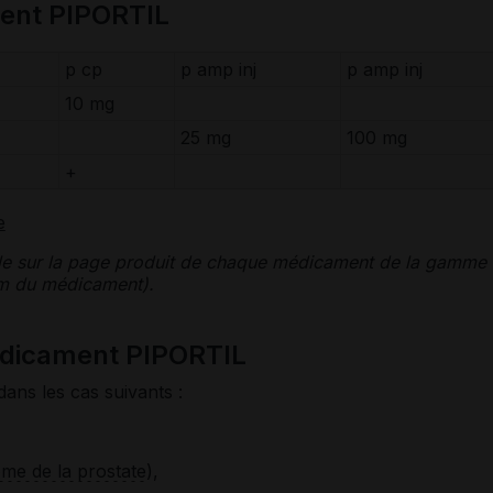
ent PIPORTIL
p cp
p amp inj
p amp inj
10 mg
25 mg
100 mg
+
e
le sur la page produit de chaque médicament de la gamme
nom du médicament).
édicament PIPORTIL
dans les cas suivants :
me de la prostate
),