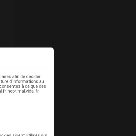
aires afin de décider
iture d’informations au
s consentez à ce que des
fr, hoptimal.vidal.fr,
okies soient utilisés sur