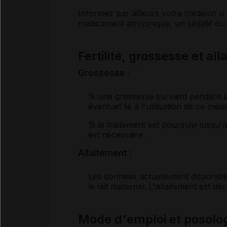
Informez par ailleurs votre médecin s
médicament
atropinique
, un
sédatif
ou 
Fertilité, grossesse et al
Grossesse :
Si une grossesse survient pendant le
éventuel lié à l'utilisation de ce mé
Si le traitement est poursuivi jusq
est nécessaire.
Allaitement :
Les données actuellement disponibl
le lait maternel. L'allaitement est dé
Mode d'emploi et posolo