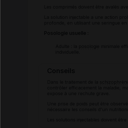
Les comprimés doivent être avalés av
La solution injectable a une action pro
profonde, en utilisant une seringue en
Posologie usuelle :
Adulte
: la
posologie
minimale effi
individuelle.
Conseils
Dans le traitement de la
schizophréni
contrôler efficacement la maladie, ma
expose à une rechute grave.
Une prise de poids peut être observée
nécessaire les conseils d'un nutritio
Les solutions injectables doivent être