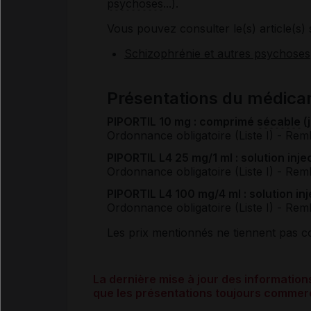
psychoses
...).
Vous pouvez consulter le(s) article(s) 
Schizophrénie et autres psychoses
Présentations du médic
PIPORTIL 10 mg : comprimé
sécable
(
Ordonnance obligatoire (Liste I)
- Rem
PIPORTIL L4 25 mg/1 ml : solution inj
Ordonnance obligatoire (Liste I)
- Rem
PIPORTIL L4 100 mg/4 ml : solution in
Ordonnance obligatoire (Liste I)
- Rem
Les prix mentionnés ne tiennent pas 
La dernière mise à jour des informati
que les présentations toujours commerc