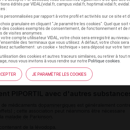
 de pointes
(telles qu'un ralentissement important du cœur,
tions édités par VIDAL(vidal.fr, campus.vidal.fr, hoptimal.vidal.fr, evidal.
 le sang ou la prise d'autres médicaments susceptibles de
tes :
ardiaque
) doivent être signalées au médecin ; un
s personnalisées par rapport à votre profil et activités sur ce site et d
ituellement recommandé avant de débuter le traitement.
choix granulaire en cliquant "Je paramètre les cookies". Quel que soit 
ise des cookies exemptés de consentement, de fonctionnement et de 
d'épilepsie, de maladie cardiaque, d'
insuffisance
es de visites anonymes.
ez la personne âgée, notamment en cas de
constipation
 votre compte utilisateur VIDAL, votre choix sera enregistré au nivea
ou aux baisses de tension.
l’ensemble des terminaux que vous utilisez. A défaut, votre choix ser
ilisez actuellement : un cookie « technique » sera déposé sur votre te
gmentation du risque de somnolence.
’utilisation des cookies et autres traceurs similaires, ou retirer à tou
ge, nous vous invitons à vous rendre sur notre
Politique cookies
.
omnolence parfois intense chez certaines personnes. Cette
la prise d'
alcool
ou d'autres médicaments
sédatifs
. La
CCEPTER
JE PARAMÈTRE LES COOKIES
 dangereuses sont déconseillées.
ent PIPORTIL avec d'autres substance
 de médicaments
dopaminergiques
est généralement contr
effets) ; cette association peut néanmoins être nécessaire
 la
maladie de Parkinson
.
 contenant de la lévodopa.