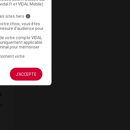
vidal.fr et VIDAL Mobile)
es sites tiers
i
votre choix, vous êtes
mesure d'audience pour
u de votre compte VIDAL
a uniquement applicable
rminal pour mémoriser
t moment votre
J'ACCEPTE
s
e-