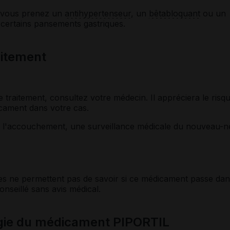
i vous prenez un
antihypertenseur
, un
bêtabloquant
ou un
certains pansements gastriques.
laitement
 traitement, consultez votre médecin. Il appréciera le risq
dicament dans votre cas.
u'à l'accouchement, une surveillance médicale du nouveau-n
es ne permettent pas de savoir si ce médicament passe dan
conseillé sans avis médical.
gie du médicament PIPORTIL