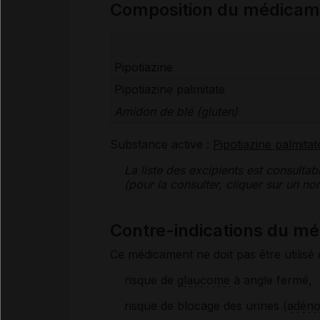
Composition du médicam
Pipotiazine
Pipotiazine palmitate
Amidon de blé (
gluten
)
Substance active :
Pipotiazine palmitat
La liste des
excipients
est consultab
(pour la consulter, cliquer sur un 
Contre-indications du m
Ce médicament ne doit pas être utilisé 
risque de
glaucome
à angle fermé,
risque de blocage des urines (
adéno