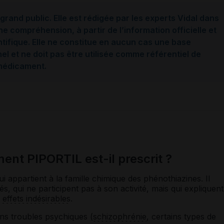
grand public. Elle est rédigée par les experts Vidal dans
ne compréhension, à partir de l’information officielle et
ntifique. Elle ne constitue en aucun cas une base
l et ne doit pas être utilisée comme référentiel de
 médicament.
ent PIPORTIL est-il prescrit ?
i appartient à la famille chimique des phénothiazines. Il
, qui ne participent pas à son activité, mais qui expliquent
s
effets indésirables
.
ains troubles psychiques (
schizophrénie
, certains types de