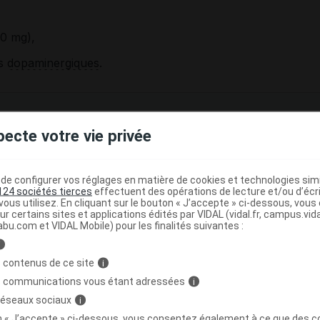
0 mg),
ts
dopaminergiques
.
pecte votre vie privée
e d'une baisse du nombre des
globules blancs
dans le
isées rapidement en cas d'
angine
, d'
ulcérations
de la
uvent traduire cette anomalie sanguine.
e configurer vos réglages en matière de cookies et technologies simil
pliquée associée à une raideur musculaire (qui pourraient
124 sociétés tierces
effectuent des opérations de lecture et/ou d’écr
ous utilisez. En cliquant sur le bouton « J’accepte » ci-dessous, vou
vez pas le traitement sans avis médical : risque de
ur certains sites et applications édités par VIDAL (vidal.fr, campus.vidal.
abu.com et VIDAL Mobile) pour les finalités suivantes :
i
tropiniques
. Il peut provoquer un
glaucome
aigu chez les
dur et douloureux, avec vision floue. Une consultation
 contenus de ce site
i
lmologiste est nécessaire.
s communications vous étant adressées
i
 ne doit pas être utilisé en cas de
maladie de Parkinson
.
 réseaux sociaux
i
on « J’accepte » ci-dessous, vous consentez également à ce que des co