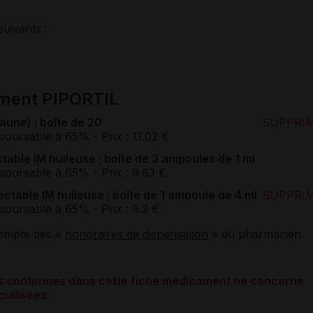
suivants :
ament PIPORTIL
jaune) ; boîte de 20
SUPPRI
boursable à 65%
- Prix : 11.02 €
ectable
IM
huileuse ; boîte de 3 ampoules de 1 ml
boursable à 65%
- Prix : 9.63 €
jectable
IM
huileuse ; boîte de 1 ampoule de 4 ml
SUPPRI
boursable à 65%
- Prix : 9.2 €
compte des «
honoraires de dispensation
» du pharmacien.
ons contenues dans cette fiche médicament ne concerne
ialisées.