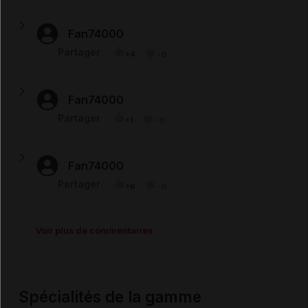
immunitaire.
Fan74000
Bonjour, Est-ce-que le pentasa est aussi un médicamant
Partager
+4
-0
immunosuppresseur? Merci de votre réponse.
Fan74000
pr la rhc mieux vaut pentasa en lavement plutot qu'oral.
Partager
+1
-0
ca fait 13ans que je suis sous traitement (depuis mes
17ans) et mon specialiste a essayé d adapter
recemment le traitement en pentasa oral plutot qu'en
lavement...une vraie catastrophe pr moi.
Fan74000
es_ce que le Pentasa est un antiagregant
Partager
+6
-0
plaquettaire,dont il faut se méfier d'un risque
hémorragique lors des actes sanglants ???
Voir plus de commentaires
Spécialités de la gamme