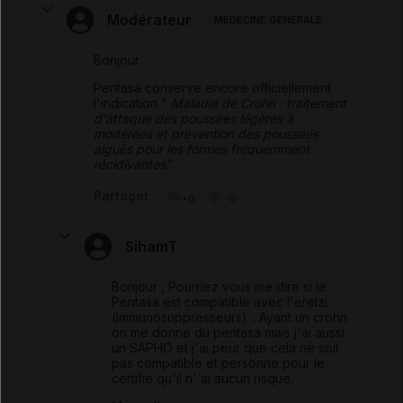
Modérateur
MÉDECINE GÉNÉRALE
Bonjour
Pentasa conserve encore officiellement
l'indication "
Maladie de Crohn : traitement
d'attaque des poussées légères à
modérées et prévention des poussées
aiguës pour les formes fréquemment
récidivantes
."
Partager
+0
-0
SihamT
Bonjour , Pourriez vous me dire si le
Pentasa est compatible avec l'erelzi
(immunosuppresseurs) ...Ayant un crohn
on me donne du pentasa mais j'ai aussi
un SAPHO et j'ai peur que cela ne soit
pas compatible et personne pour le
certifié qu'il n' ai aucun risque.