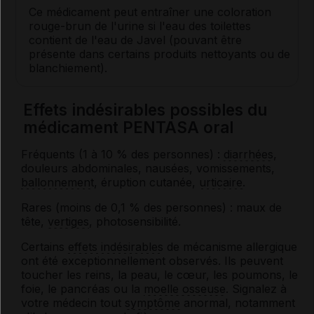
Ce médicament peut entraîner une coloration
rouge-brun de l'urine si l'eau des toilettes
contient de l'eau de Javel (pouvant être
présente dans certains produits nettoyants ou de
blanchiement).
Effets indésirables possibles du
médicament PENTASA oral
Fréquents (1 à 10 % des personnes) :
diarrhées
,
douleurs abdominales, nausées, vomissements,
ballonnement
, éruption cutanée,
urticaire
.
Rares (moins de 0,1 % des personnes) : maux de
tête,
vertiges
, photosensibilité.
Certains
effets indésirables
de mécanisme allergique
ont été exceptionnellement observés. Ils peuvent
toucher les reins, la peau, le cœur, les poumons, le
foie, le pancréas ou la
moelle osseuse
. Signalez à
votre médecin tout
symptôme
anormal, notamment