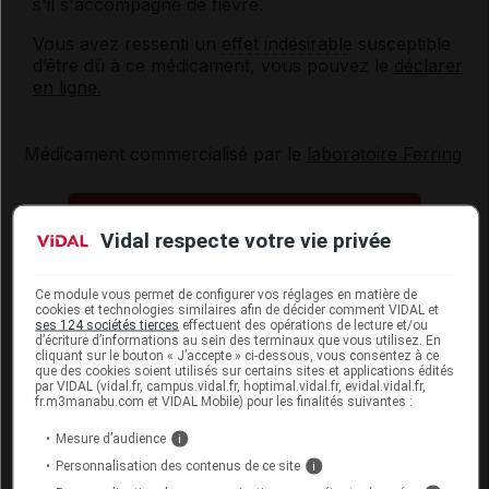
s'il s'accompagne de fièvre.
Vous avez ressenti un
effet indésirable
susceptible
d’être dû à ce médicament, vous pouvez le
déclarer
en ligne.
Médicament commercialisé par le
laboratoire Ferring
Les commentaires sont
Vidal respecte votre vie privée
momentanément désactivés
La publication de commentaires est
Ce module vous permet de configurer vos réglages en matière de
momentanément indisponible.
cookies et technologies similaires afin de décider comment VIDAL et
ses 124 sociétés tierces
effectuent des opérations de lecture et/ou
d’écriture d’informations au sein des terminaux que vous utilisez. En
Les plus
cliquant sur le bouton « J’accepte » ci-dessous, vous consentez à ce
récents
que des cookies soient utilisés sur certains sites et applications édités
par VIDAL (vidal.fr, campus.vidal.fr, hoptimal.vidal.fr, evidal.vidal.fr,
fr.m3manabu.com et VIDAL Mobile) pour les finalités suivantes :
ElsaM
Mesure d’audience
i
Personnalisation des contenus de ce site
i
Je prends du Pentasa en granulé pour une