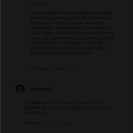
Bonjour
Ce problème ne fait pas partie des effets
indésirables connus pour ce médicament.
Parlez-en à votre médecin ou à votre
pharmacien. Vous pouvez aussi déclarer
vous-même cet effet indésirable potentiel
sur le site
signalement.social-sante.gouv.fr
car ce sont ces déclarations qui font
progresser la connaissance des effets
indésirables des médicaments.
Partager
+0
-0
MeryemD
Actuellement il n est plus indiqué dans la
maladie de crhon , on l'utilise juste au cours
de la RCH
Partager
+0
-0