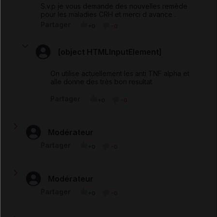
S.v.p je vous demande des nouvelles remède
pour les maladies CRH et merci d avance .
Partager
+0
-0
[object HTMLInputElement]
On utilise actuellement les anti TNF alpha et
alle donne des très bon resultat
Partager
+0
-0
Modérateur
Bonjour Houd, Ce sont des médicaments de la même
Partager
+0
-0
famille, contenant le même principe actif (les excipients
sont différents, mais ne sont pas censés être actifs sur
les pathologies concernées).
Modérateur
Bonjour Emilie, C'est justement votre gastroentérologue
Partager
+0
-0
qui peut vous répondre, en faisant la part des choses
(en vous examinant et interrogeant précisément) entre
les effets du médicament et l'évolution de votre