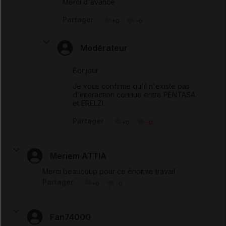
Merci d'avance
Partager
+0
-0
Modérateur
Bonjour
Je vous confirme qu'il n'existe pas
d'interaction connue entre PENTASA
et ERELZI.
Partager
+0
-0
Meriem ATTIA
Merci beaucoup pour ce énorme travail
Partager
+0
-0
Fan74000