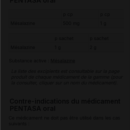
PENTASA oral
p cp
p cp
Mésalazine
500 mg
1 g
p sachet
p sachet
Mésalazine
1 g
2 g
Substance active :
Mésalazine
La liste des
excipients
est consultable sur la page
produit de chaque médicament de la gamme (pour
la consulter, cliquer sur un nom du médicament).
Contre-indications du médicament
PENTASA oral
Ce médicament ne doit pas être utilisé dans les cas
suivants :