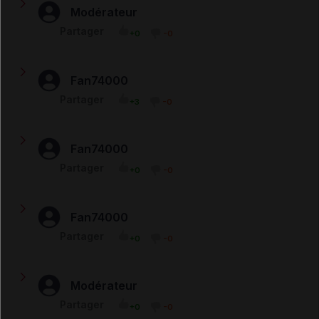
pathologie...
Modérateur
Bonjour Ramzi, En France, il y a Fivasa et Rowasa, mais
Partager
+0
-0
nous ne savons pas s'ils sont distribués aussi en
Tunisie..
Fan74000
quelleest la difference entre pentasa/rowasa
Partager
+3
-0
Fan74000
Je prends du Pentasa en sachet de 2 g matin et soir
Partager
+0
-0
depuis 4 mois pour une RCH J'ai de plus en plus de
diarrhées avec selles impératives sans saignements Est
-ce un effet secondaire ? vaut -il mieux diminuer la
posologie préconisée par le gastro enterologue?
Fan74000
Bonjour, Il y a une rupture en tunisie de pentasa 1g Est
Partager
+0
-0
ce qu'il y a un medecament qui le remplace?
Modérateur
Bonjour Angelina, NOon, c'est un anti-inflammatoire qui
Partager
+0
-0
n'a pas d'action connue sur les cellules du système