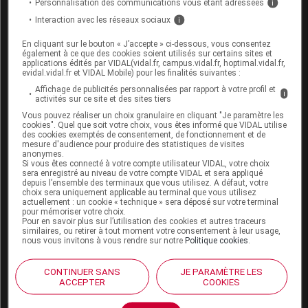
Personnalisation des communications vous étant adressées
i
dose quotidienne de 4g depuis 8 semaines
Interaction avec les réseaux sociaux
pour une RCH distale.
i
Cependant, cela fait une semaine que je
souffre nuit et jour de douleurs abdominales
En cliquant sur le bouton « J’accepte » ci-dessous, vous consentez
également à ce que des cookies soient utilisés sur certains sites et
haute intense, de brûlure gastrique, de
applications édités par VIDAL(vidal.fr, campus.vidal.fr, hoptimal.vidal.fr,
nausées, de crampe abdominale très forte,
evidal.vidal.fr et VIDAL Mobile) pour les finalités suivantes :
d'étourdissement et de vertige (sans autre
Affichage de publicités personnalisées par rapport à votre profil et
changement de prise de médicament ni
i
activités sur ce site et des sites tiers
d'alimentation). Est-ce que sont des signes
d'une intolérance nécessitant un arrêt rapide
Vous pouvez réaliser un choix granulaire en cliquant "Je paramètre les
cookies". Quel que soit votre choix, vous êtes informé que VIDAL utilise
du médicament ?
des cookies exemptés de consentement, de fonctionnement et de
mesure d'audience pour produire des statistiques de visites
Partager
+0
-0
anonymes.
Si vous êtes connecté à votre compte utilisateur VIDAL, votre choix
sera enregistré au niveau de votre compte VIDAL et sera appliqué
depuis l’ensemble des terminaux que vous utilisez. A défaut, votre
Modérateur
choix sera uniquement applicable au terminal que vous utilisez
actuellement : un cookie « technique » sera déposé sur votre terminal
pour mémoriser votre choix.
Bonjour
Pour en savoir plus sur l’utilisation des cookies et autres traceurs
similaires, ou retirer à tout moment votre consentement à leur usage,
Ces troubles digestifs sont fréquents chez
nous vous invitons à vous rendre sur notre
Politique cookies
.
les utilisateurs de ce médicament (1 à 10%).
Il faut reconsulter rapidement pour trouver
CONTINUER SANS
JE PARAMÈTRE LES
une solution personnalisée avec votre
ACCEPTER
COOKIES
médecin spécialiste, votre médecin
traitant, ou un autre gastro-entérologue