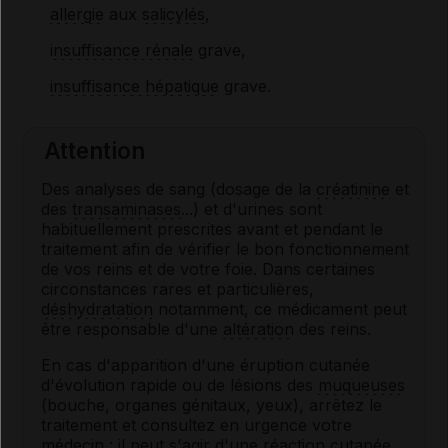
allergie
aux
salicylés
,
insuffisance rénale
grave,
insuffisance hépatique
grave.
Attention
Des analyses de sang (dosage de la
créatinine
et
des
transaminases
...) et d'urines sont
habituellement prescrites avant et pendant le
traitement afin de vérifier le bon fonctionnement
de vos reins et de votre foie. Dans certaines
circonstances rares et particulières,
déshydratation
notamment, ce médicament peut
être responsable d'une
altération
des reins.
En cas d'apparition d'une éruption cutanée
d'évolution rapide ou de lésions des
muqueuses
(bouche, organes génitaux, yeux), arrêtez le
traitement et consultez en urgence votre
médecin : il peut s'agir d'une réaction cutanée