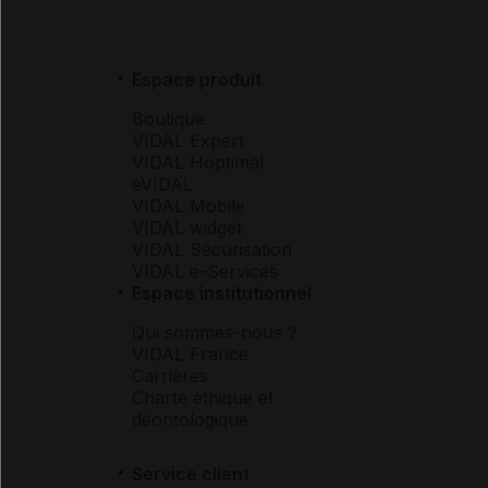
Espace produit
Boutique
VIDAL Expert
VIDAL Hoptimal
eVIDAL
VIDAL Mobile
VIDAL widget
VIDAL Sécurisation
VIDAL e-Services
Espace institutionnel
Qui sommes-nous ?
VIDAL France
Carrières
Charte éthique et
déontologique
Service client