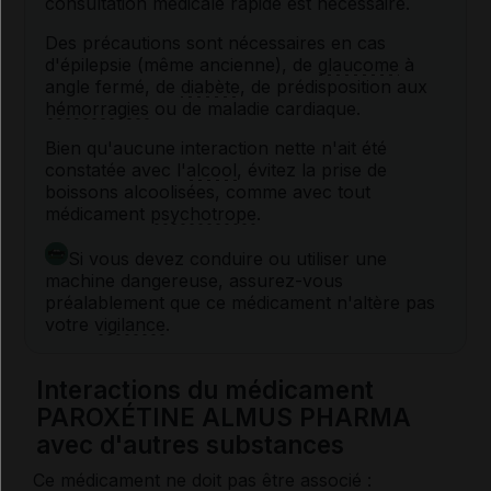
consultation médicale rapide est nécessaire.
Des précautions sont nécessaires en cas
d'épilepsie (même ancienne), de
glaucome
à
angle fermé, de
diabète
, de prédisposition aux
hémorragies
ou de maladie cardiaque.
Bien qu'aucune interaction nette n'ait été
constatée avec l'
alcool
, évitez la prise de
boissons alcoolisées, comme avec tout
médicament
psychotrope
.
Si vous devez conduire ou utiliser une
machine dangereuse, assurez-vous
préalablement que ce médicament n'altère pas
votre
vigilance
.
Interactions du médicament
PAROXÉTINE ALMUS PHARMA
avec d'autres substances
Ce médicament ne doit pas être associé :