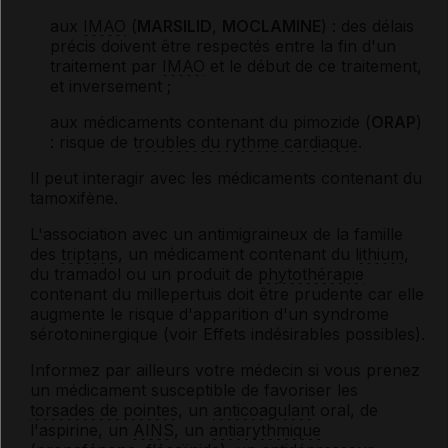
aux
IMAO
(
MARSILID
,
MOCLAMINE
) : des délais
précis doivent être respectés entre la fin d'un
traitement par
IMAO
et le début de ce traitement,
et inversement ;
aux médicaments contenant du pimozide (
ORAP
)
: risque de
troubles du rythme cardiaque
.
Il peut interagir avec les médicaments contenant du
tamoxifène.
L'association avec un antimigraineux de la famille
des
triptans
, un médicament contenant du
lithium
,
du tramadol ou un produit de
phytothérapie
contenant du millepertuis doit être prudente car elle
augmente le risque d'apparition d'un syndrome
sérotoninergique (voir Effets indésirables possibles).
Informez par ailleurs votre médecin si vous prenez
un médicament susceptible de favoriser les
torsades de pointes
, un
anticoagulant
oral, de
l'aspirine, un
AINS
, un
antiarythmique