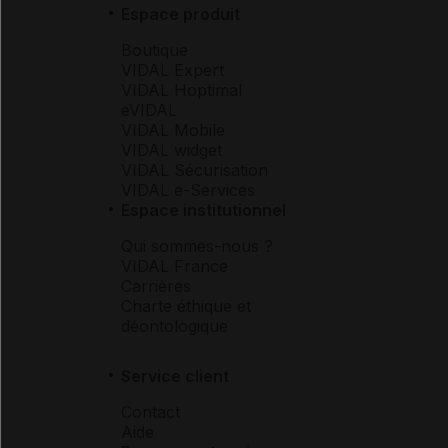
Espace produit
Boutique
VIDAL Expert
VIDAL Hoptimal
eVIDAL
VIDAL Mobile
VIDAL widget
VIDAL Sécurisation
VIDAL e-Services
Espace institutionnel
Qui sommes-nous ?
VIDAL France
Carrières
Charte éthique et
déontologique
Service client
Contact
Aide