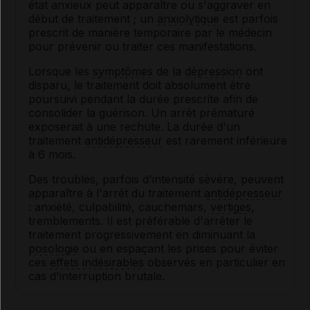
état anxieux peut apparaître ou s'aggraver en
début de traitement ; un
anxiolytique
est parfois
prescrit de manière temporaire par le médecin
pour prévenir ou traiter ces manifestations.
Lorsque les
symptômes
de la
dépression
ont
disparu, le traitement doit absolument être
poursuivi pendant la durée prescrite afin de
consolider la guérison. Un arrêt prématuré
exposerait à une rechute. La durée d'un
traitement
antidépresseur
est rarement inférieure
à 6 mois.
Des troubles, parfois d'intensité sévère, peuvent
apparaître à l'arrêt du traitement
antidépresseur
: anxiété, culpabilité, cauchemars,
vertiges
,
tremblements. Il est préférable d'arrêter le
traitement progressivement en diminuant la
posologie
ou en espaçant les prises pour éviter
ces
effets indésirables
observés en particulier en
cas d'interruption brutale.