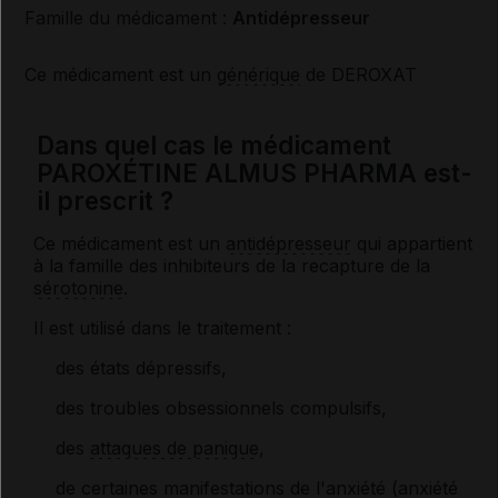
Famille du médicament :
Antidépresseur
Ce médicament est un
générique
de DEROXAT
Dans quel cas le médicament
PAROXÉTINE ALMUS PHARMA est-
il prescrit ?
Ce médicament est un
antidépresseur
qui appartient
à la famille des inhibiteurs de la recapture de la
sérotonine
.
Il est utilisé dans le traitement :
des états dépressifs,
des troubles obsessionnels compulsifs,
des
attaques de panique
,
de certaines manifestations de l'anxiété (
anxiété