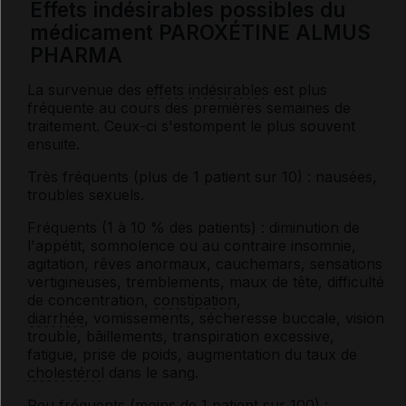
Effets indésirables possibles du
médicament PAROXÉTINE ALMUS
PHARMA
La survenue des
effets indésirables
est plus
fréquente au cours des premières semaines de
traitement. Ceux-ci s'estompent le plus souvent
ensuite.
Très fréquents (plus de 1 patient sur 10) : nausées,
troubles sexuels.
Fréquents (1 à 10 % des patients) : diminution de
l'appétit, somnolence ou au contraire insomnie,
agitation, rêves anormaux, cauchemars, sensations
vertigineuses, tremblements, maux de tête, difficulté
de concentration,
constipation
,
diarrhée
, vomissements, sécheresse buccale, vision
trouble, bâillements, transpiration excessive,
fatigue, prise de poids, augmentation du taux de
cholestérol
dans le sang.
Peu fréquents (moins de 1 patient sur 100) :