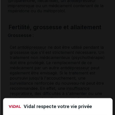
(propafénone, flécaïnide), un
antidépresseur
imipraminique
ou un médicament contenant de la
rispéridone ou du métoprolol.
Fertilité, grossesse et allaitement
Grossesse :
Cet
antidépresseur
ne doit être utilisé pendant la
grossesse que s'il est strictement nécessaire. Un
traitement non médicamenteux (psychothérapie)
doit être privilégié. Le remplacement de ce
médicament par un autre
antidépresseur
peut
également être envisagé. Si le traitement est
poursuivi jusqu'à l'accouchement, une
surveillance renforcée du nouveau-né peut être
recommandée. En effet, une
insuffisance
respiratoire
, des difficultés à s'alimenter ou une
agitation peuvent parfois survenir dans les
premiers jours de vie chez les
nouveau-nés
de
Vidal respecte votre vie privée
mères traitées jusqu'à l'accouchement par un
inhibiteur de la recapture de la
sérotonine
.