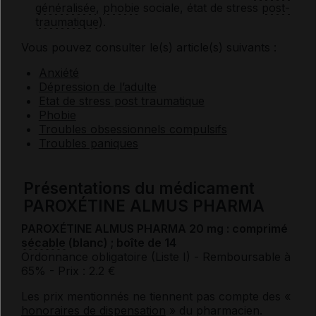
généralisée
,
phobie
sociale, état de stress
post-
traumatique
).
Vous pouvez consulter le(s) article(s) suivants :
Anxiété
Dépression de l’adulte
Etat de stress post traumatique
Phobie
Troubles obsessionnels compulsifs
Troubles paniques
Présentations du médicament
PAROXÉTINE ALMUS PHARMA
PAROXÉTINE ALMUS PHARMA 20 mg : comprimé
sécable
(blanc) ; boîte de 14
Ordonnance obligatoire (Liste I)
- Remboursable à
65%
- Prix : 2.2 €
Les prix mentionnés ne tiennent pas compte des «
honoraires de dispensation
» du pharmacien.