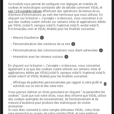
Ce module vous permet de configurer vos réglages en matière de
cookies et technologies similaires afin de décider comment VIDAL et
Allaitement :
ses 124 sociétés tierces
effectuent des opérations de lecture et/ou
d’écriture d’informations au sein des terminaux que vous utilisez. En
cliquant sur le bouton « J’accepte » ci-dessous, vous consentez à ce
Ce médicament passe très faiblement dans le lait
que des cookies soient utilisés sur certains sites et applications édités
maternel : l'allaitement est envisageable pendant le
par VIDAL (vidal.fr, campus.vidal.fr, hoptimal.vidal.fr, evidal.vidal.fr,
fr.m3manabu.com et VIDAL Mobile) pour les finalités suivantes :
traitement.
Mesure d’audience
i
Personnalisation des contenus de ce site
i
Mode d'emploi et posologie du
Personnalisation des communications vous étant adressées
i
médicament PAROXÉTINE ALMUS
Interaction avec les réseaux sociaux
i
PHARMA
En cliquant sur le bouton « J’accepte » ci-dessous, vous consentez
Ce médicament doit être pris de préférence le
également à ce que des cookies soient utilisés sur certains sites et
applications édités par VIDAL(vidal.fr, campus.vidal.fr, hoptimal.vidal.fr,
matin, au cours du petit déjeuner.
evidal.vidal.fr et VIDAL Mobile) pour les finalités suivantes :
Affichage de publicités personnalisées par rapport à votre profil et
Les comprimés doivent être avalés plutôt que
i
activités sur ce site et des sites tiers
croqués.
Vous pouvez réaliser un choix granulaire en cliquant "Je paramètre les
cookies". Quel que soit votre choix, vous êtes informé que VIDAL utilise
Posologie usuelle :
des cookies exemptés de consentement, de fonctionnement et de
mesure d'audience pour produire des statistiques de visites
anonymes.
Adulte de plus de 18 ans
:
Si vous êtes connecté à votre compte utilisateur VIDAL, votre choix
sera enregistré au niveau de votre compte VIDAL et sera appliqué