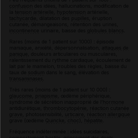
confusion
des idées, hallucinations, modification de
la
tension artérielle
,
hypotension
artérielle,
tachycardie
, dilatation des
pupilles
, éruption
cutanée, démangeaisons, rétention des urines,
incontinence
urinaire, baisse des
globules blancs
.
Rares (moins de 1 patient sur 1000) : épisode
maniaque, anxiété, dépersonnalisation,
attaques de
panique
, douleurs articulaires ou musculaires,
ralentissement du rythme cardiaque, écoulement de
lait par le mamelon, troubles des règles, baisse du
taux de
sodium
dans le sang, élévation des
transaminases
.
Très rares (moins de 1 patient sur 10 000) :
glaucome
,
priapisme
, œdème périphérique,
syndrome de sécrétion inapproprié de l’
hormone
antidiurétique,
thrombocytopénie
,
réaction cutanée
grave
, photosensibilité,
urticaire
,
réaction allergique
grave (œdème
Quincke
,
choc
),
hépatite
.
Fréquence indéterminée : idées suicidaires,
comportement hostile, grincement des dents,