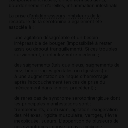
bourdonnement d’oreilles,
inflammation
intestinale.
La prise d’
antidépresseurs
inhibiteurs de la
recapture de la
sérotonine
a également été
associée à :
une agitation désagréable et un besoin
irrépressible de bouger (impossibilité à rester
assis ou debout tranquillement). Si ces troubles
surviennent, contactez votre médecin ;
des saignements (tels que bleus, saignements de
nez,
hémorragies
génitales ou digestives) et
à une augmentation de risque d’
hémorragie
après l’accouchement (en cas de prise du
médicament dans le mois précédent) ;
de rares cas de syndrome sérotoninergique dont
les principales manifestations sont :
tremblements,
confusion
, agitation, exagération
des réflexes, rigidité musculaire,
vertiges
, fièvre
inexpliquée, sueurs. L'apparition de plusieurs de
ces
symptômes
impose un avis médical ;