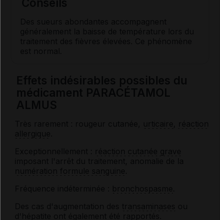
Conseils
Des sueurs abondantes accompagnent
généralement la baisse de température lors du
traitement des fièvres élevées. Ce phénomène
est normal.
Effets indésirables possibles du
médicament PARACÉTAMOL
ALMUS
Très rarement : rougeur cutanée,
urticaire
,
réaction
allergique
.
Exceptionnellement :
réaction cutanée grave
imposant l'arrêt du traitement, anomalie de la
numération formule sanguine
.
Fréquence indéterminée :
bronchospasme
.
Des cas d'augmentation des
transaminases
ou
d'
hépatite
ont également été rapportés.