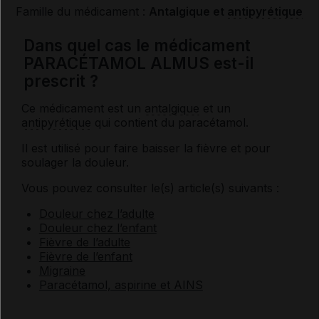
Famille du médicament :
Antalgique et
antipyrétique
Dans quel cas le médicament
PARACÉTAMOL ALMUS est-il
prescrit ?
Ce médicament est un
antalgique
et un
antipyrétique
qui contient du paracétamol.
Il est utilisé pour faire baisser la fièvre et pour
soulager la douleur.
Vous pouvez consulter le(s) article(s) suivants :
Douleur chez l’adulte
Douleur chez l’enfant
Fièvre de l’adulte
Fièvre de l’enfant
Migraine
Paracétamol, aspirine et AINS