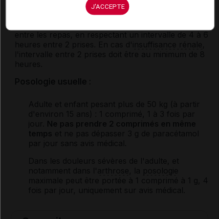
ALMUS
J'ACCEPTE
Ce médicament être pris indifféremment pendant ou
entre les repas, en respectant un intervalle de 4 à 6
heures entre 2 prises. En cas d'
insuffisance rénale
,
l'intervalle entre 2 prises doit être au minimum de 8
heures.
Posologie usuelle :
Adulte et enfant pesant plus de 50 kg (à partir
d'environ 15 ans)
: 1 comprimé, 1 à 3 fois par
jour.
Ne pas prendre 2 comprimés en même
temps
et ne pas dépasser 3 g de paracétamol
par jour sans avis médical.
Dans les douleurs sévères de l'adulte, et
notamment dans l'
arthrose
, la
posologie
maximale peut être portée à 1 comprimé à 1 g, 4
fois par jour, uniquement sur avis médical.