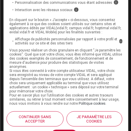
topiramate ou la rifampicine.
Personnalisation des communications vous étant adressées
i
Interaction avec les réseaux sociaux
i
Fertilité, grossesse et allaitement
En cliquant sur le bouton « J’accepte » ci-dessous, vous consentez
également à ce que des cookies soient utilisés sur certains sites et
applications édités par VIDAL(vidal.fr, campus.vidal.fr, hoptimal.vidal.fr,
Grossesse :
evidal.vidal.fr et VIDAL Mobile) pour les finalités suivantes :
Affichage de publicités personnalisées par rapport à votre profil et
i
Les études scientifiques actuellement disponibles
activités sur ce site et des sites tiers
n'ont pas mis en évidence de problème particulier
Vous pouvez réaliser un choix granulaire en cliquant "Je paramètre les
lors de l'utilisation du paracétamol chez la femme
cookies". Quel que soit votre choix, vous êtes informé que VIDAL utilise
des cookies exemptés de consentement, de fonctionnement et de
enceinte. Cependant, il doit être utilisé à la dose
mesure d'audience pour produire des statistiques de visites
efficace la plus faible et pendant la durée la plus
anonymes.
Si vous êtes connecté à votre compte utilisateur VIDAL, votre choix
courte possible.
sera enregistré au niveau de votre compte VIDAL et sera appliqué
depuis l’ensemble des terminaux que vous utilisez. A défaut, votre
Allaitement :
choix sera uniquement applicable au terminal que vous utilisez
actuellement : un cookie « technique » sera déposé sur votre terminal
pour mémoriser votre choix.
Aux doses usuelles, l'usage de ce médicament est
Pour en savoir plus sur l’utilisation des cookies et autres traceurs
similaires, ou retirer à tout moment votre consentement à leur usage,
possible pendant l'allaitement.
nous vous invitons à vous rendre sur notre
Politique cookies
.
CONTINUER SANS
JE PARAMÈTRE LES
Mode d'emploi et posologie du
ACCEPTER
COOKIES
médicament PARACÉTAMOL