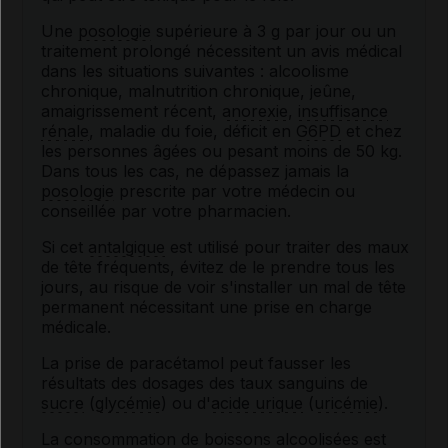
Une
posologie
supérieure à 3 g par jour ou un
traitement prolongé nécessitent un avis médical
dans les situations suivantes : alcoolisme
chronique, malnutrition chronique, jeûne,
amaigrissement récent,
anorexie
,
insuffisance
rénale
, maladie du foie, déficit en
G6PD
et chez
les personnes âgées ou pesant moins de 50 kg.
Dans tous les cas, ne dépassez jamais la
posologie
prescrite par votre médecin ou
conseillée par votre pharmacien.
Si cet
antalgique
est utilisé pour traiter des maux
de tête fréquents, évitez de le prendre tous les
jours, au risque de voir s'installer un mal de tête
permanent nécessitant une prise en charge
médicale.
La prise de paracétamol peut fausser les
résultats des dosages des taux sanguins de
sucre
(
glycémie
) ou d'
acide urique
(
uricémie
).
La consommation de boissons alcoolisées est