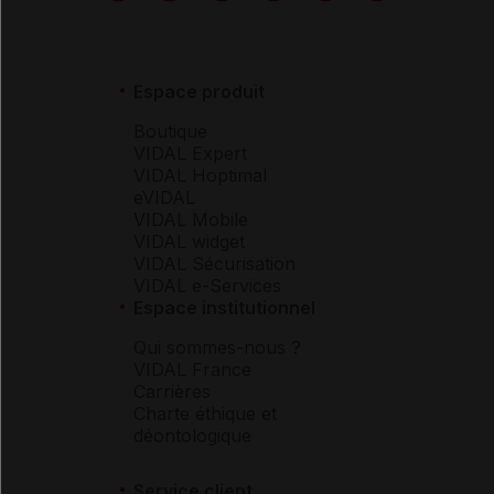
Espace produit
Boutique
VIDAL Expert
VIDAL Hoptimal
eVIDAL
VIDAL Mobile
VIDAL widget
VIDAL Sécurisation
VIDAL e-Services
Espace institutionnel
Qui sommes-nous ?
VIDAL France
Carrières
Charte éthique et
déontologique
Service client