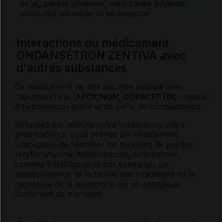
yeux, parties génitales) sans cause évidente,
consultez un médecin en urgence.
Interactions du médicament
ONDANSÉTRON ZENTIVA avec
d'autres substances
Ce médicament ne doit pas être associé avec
l'apomorphine (
APOKINON
,
DOPACEPTIN
) : risque
d'
hypotension
grave et de perte de connaissance.
Informez par ailleurs votre médecin ou votre
pharmacien si vous prenez un médicament
susceptible de favoriser les
torsades de pointes
(érythromycine, kétoconazole, amiodarone,
certains
bêtabloquants
par exemple), un
antidépresseur
de la famille des
inhibiteurs de la
recapture de la sérotonine
ou un
antalgique
contenant du tramadol.