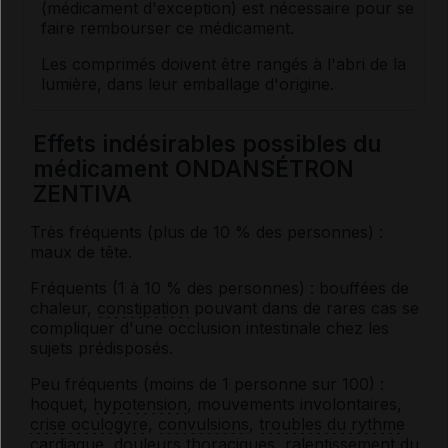
(médicament d'exception) est nécessaire pour se
faire rembourser ce médicament.
Les comprimés doivent être rangés à l'abri de la
lumière, dans leur emballage d'origine.
Effets indésirables possibles du
médicament ONDANSÉTRON
ZENTIVA
Très fréquents (plus de 10 % des personnes) :
maux de tête.
Fréquents (1 à 10 % des personnes) : bouffées de
chaleur,
constipation
pouvant dans de rares cas se
compliquer d'une occlusion intestinale chez les
sujets prédisposés.
Peu fréquents (moins de 1 personne sur 100) :
hoquet,
hypotension
, mouvements involontaires,
crise oculogyre
,
convulsions
,
troubles du rythme
cardiaque
, douleurs thoraciques, ralentissement du