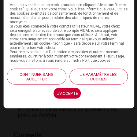
Vous pouvez réaliser un choix granulaire en cliquant "Je paramètre les
Les comprimés
orodispersibles
peuvent être
cookies". Quel que soit votre choix, vous êtes informé que VIDAL utilise
des cookies exemptés de consentement, de fonctionnement et de
absorbés avec ou sans eau ; ils sont mieux adaptés
mesure d'audience pour produire des statistiques de visites
aux enfants de moins de 6 ans.
anonymes.
Si vous êtes connecté à votre compte utilisateur VIDAL, votre choix
sera enregistré au niveau de votre compte VIDAL et sera appliqué
Posologie usuelle :
depuis l’ensemble des terminaux que vous utilisez. A défaut, votre
choix sera uniquement applicable au terminal que vous utilisez
actuellement : un cookie « technique » sera déposé sur votre terminal
Nausées et vomissements précoces :
pour mémoriser votre choix.
Pour en savoir plus sur l’utilisation des cookies et autres traceurs
similaires, ou retirer à tout moment votre consentement à leur usage,
Adulte
: 1 comprimé à 8 mg, 2 heures avant la
nous vous invitons à vous rendre sur notre
Politique cookies
.
chimiothérapie ou la
radiothérapie
.
Nausées et vomissements retardés :
CONTINUER SANS
JE PARAMÈTRE LES
ACCEPTER
COOKIES
Adulte
: 1 comprimé à 8 mg toutes les 12
heures, pendant 2 à 5 jours.
J'ACCEPTE
Enfant de plus de 6 mois
: la dose est
calcul
ée
en fonction de la
surface corporelle
ou du
poids de l'enfant.
Conseils