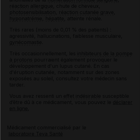
réaction allergique
, chute de cheveux,
photosensibilisation
,
réaction cutanée grave
,
hyponatrémie
,
hépatite
, atteinte rénale.
Très rares (moins de 0,01 % des patients) :
agressivité, hallucinations, faiblesse musculaire,
gynécomastie
.
Très occasionnellement, les
inhibiteurs de la pompe
à protons
pourraient également provoquer le
développement d'un lupus cutané. En cas
d'éruption cutanée, notamment sur des zones
exposées au soleil, consultez votre médecin sans
tarder.
Vous avez ressenti un
effet indésirable
susceptible
d’être dû à ce médicament, vous pouvez le
déclarer
en ligne.
Médicament commercialisé par le
laboratoire Teva Santé