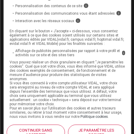
Personnalisation des contenus de ce site
i
Ce médicament passe dans le lait maternel.
Personnalisation des communications vous étant adressées
i
Néanmoins, aux doses préconisées, la possibilité
Interaction avec les réseaux sociaux
i
d'un effet du médicament chez le
nourrisson
est
très improbable.
En cliquant sur le bouton « J’accepte » ci-dessous, vous consentez
également à ce que des cookies soient utilisés sur certains sites et
applications édités par VIDAL(vidal.fr, campus.vidal.fr, hoptimal.vidal.fr,
evidal.vidal.fr et VIDAL Mobile) pour les finalités suivantes :
Mode d'emploi et posologie du
Affichage de publicités personnalisées par rapport à votre profil et
i
médicament OMÉPRAZOLE TEVA
activités sur ce site et des sites tiers
CONSEIL
Vous pouvez réaliser un choix granulaire en cliquant "Je paramètre les
cookies". Quel que soit votre choix, vous êtes informé que VIDAL utilise
des cookies exemptés de consentement, de fonctionnement et de
Ce médicament doit être pris avant un repas. Il doit
mesure d'audience pour produire des statistiques de visites
anonymes.
être avalé entier avec un verre d'eau, sans être
Si vous êtes connecté à votre compte utilisateur VIDAL, votre choix
croqué ni écrasé.
sera enregistré au niveau de votre compte VIDAL et sera appliqué
depuis l’ensemble des terminaux que vous utilisez. A défaut, votre
choix sera uniquement applicable au terminal que vous utilisez
Pour les personnes qui ont du mal à avaler les
actuellement : un cookie « technique » sera déposé sur votre terminal
gélules, celles-ci peuvent être ouvertes, et leur
pour mémoriser votre choix.
contenu avalé avec un demi-verre d'eau ou
Pour en savoir plus sur l’utilisation des cookies et autres traceurs
similaires, ou retirer à tout moment votre consentement à leur usage,
mélangé à un aliment de type yaourt, compote de
nous vous invitons à vous rendre sur notre
Politique cookies
.
pommes ou à un jus de fruits légèrement acide (jus
d'orange, de pomme ou d'ananas).
CONTINUER SANS
JE PARAMÈTRE LES