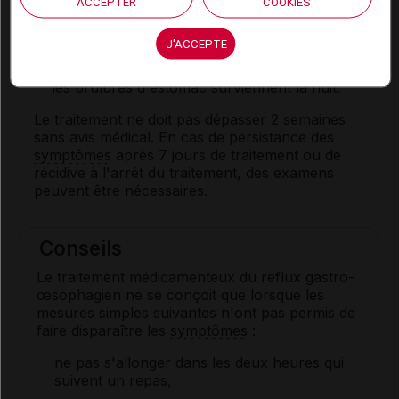
ACCEPTER
COOKIES
Posologie usuelle :
J'ACCEPTE
Adulte
: 1 gélule par jour, le matin si les brûlures
d'estomac surviennent en journée ou le soir si
les brûlures d'estomac surviennent la nuit.
Le traitement ne doit pas dépasser 2 semaines
sans avis médical. En cas de persistance des
symptômes
après 7 jours de traitement ou de
récidive à l'arrêt du traitement, des examens
peuvent être nécessaires.
Conseils
Le traitement médicamenteux du reflux gastro-
œsophagien ne se conçoit que lorsque les
mesures simples suivantes n'ont pas permis de
faire disparaître les
symptômes
:
ne pas s'allonger dans les deux heures qui
suivent un repas,