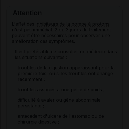
Attention
L'effet des
inhibiteurs de la pompe à protons
n'est pas immédiat. 2 ou 3 jours de traitement
peuvent être nécessaires pour observer une
amélioration des
symptômes
.
Il est préférable de consulter un médecin dans
les situations suivantes :
troubles de la digestion apparaissant pour la
première fois, ou si les troubles ont changé
récemment ;
troubles associés à une perte de poids ;
difficulté à avaler ou gêne abdominale
persistante ;
antécédent
d'
ulcère
de l'estomac ou de
chirurgie digestive ;