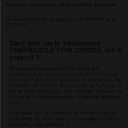
Famille du médicament :
Antisécrétoire gastrique
Ce médicament est un
générique
de MOPRAL et de
ZOLTUM.
Dans quel cas le médicament
OMÉPRAZOLE TEVA CONSEIL est-il
prescrit ?
Ce médicament appartient à la famille des
inhibiteurs de la pompe à protons
(IPP). Il diminue
la sécrétion des acides gastriques et permet ainsi de
combattre les troubles liés à l'acidité de l'estomac. Il
agit de façon prolongée, mais retardée : la baisse de
l'acidité de l'estomac demande un délai de quelques
jours.
Il est utilisé dans le traitement de courte durée des
symptômes
du reflux gastro-œsophagien (brûlures
d'estomac, régurgitations...).