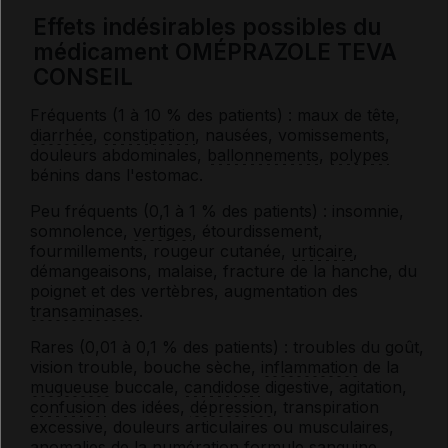
Effets indésirables possibles du
médicament OMÉPRAZOLE TEVA
CONSEIL
Fréquents (1 à 10 % des patients) : maux de tête,
diarrhée
,
constipation
, nausées, vomissements,
douleurs abdominales,
ballonnements
,
polypes
bénins dans l'estomac.
Peu fréquents (0,1 à 1 % des patients) : insomnie,
somnolence,
vertiges
, étourdissement,
fourmillements, rougeur cutanée,
urticaire
,
démangeaisons, malaise, fracture de la hanche, du
poignet et des vertèbres, augmentation des
transaminases
.
Rares (0,01 à 0,1 % des patients) : troubles du goût,
vision trouble, bouche sèche,
inflammation
de la
muqueuse
buccale,
candidose
digestive, agitation,
confusion
des idées,
dépression
, transpiration
excessive, douleurs articulaires ou musculaires,
anomalies de la
numération formule sanguine
,