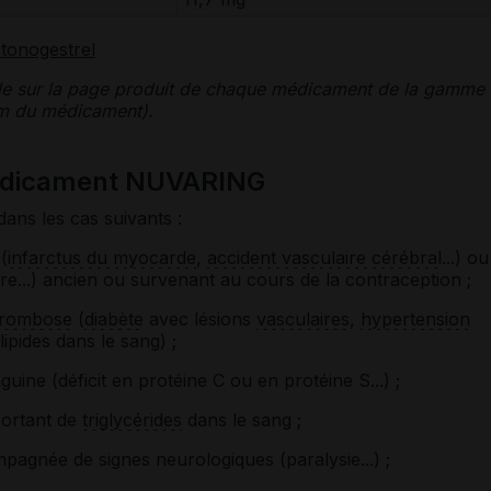
tonogestrel
le sur la page produit de chaque médicament de la gamme
nom du médicament).
médicament NUVARING
dans les cas suivants :
(
infarctus du myocarde
,
accident vasculaire cérébral
...) ou
e...) ancien ou survenant au cours de la contraception ;
hrombose
(
diabète
avec lésions
vasculaires
,
hypertension
ipides dans le sang) ;
uine (déficit en protéine C ou en protéine S...) ;
portant de
triglycérides
dans le sang ;
agnée de signes neurologiques (paralysie...) ;