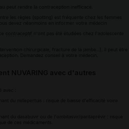
au peut rendre la contraception inefficace.
tre les règles (spotting) est fréquente chez les femmes
us devez néanmoins en informer votre médecin
 ce
contraceptif
n'ont pas été étudiées chez l'adolescente
rvention chirurgicale, fracture de la jambe...), il peut être
raception. Demandez conseil à votre médecin.
ment NUVARING avec d'autres
é avec :
nt du millepertuis : risque de baisse d'efficacité voire
ant du dasabuvir ou de l'ombitasvir/paritaprévir : risque
ique de ces médicaments.