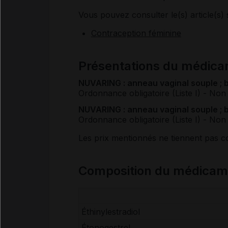
Vous pouvez consulter le(s) article(s) 
Contraception féminine
Présentations du médi
NUVARING : anneau vaginal souple ; b
Ordonnance obligatoire (Liste I)
- Non
NUVARING : anneau vaginal souple ; b
Ordonnance obligatoire (Liste I)
- Non
Les prix mentionnés ne tiennent pas 
Composition du médica
Éthinylestradiol
Étonogestrel