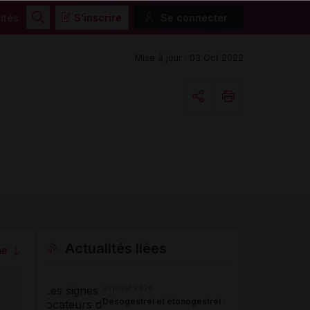
ités
S'inscrire
Se connecter
Rechercher
Mise à jour : 03 Oct 2022
Copier l'url
Email
Actualités liées
me
21 juillet 2026
Désogestrel et étonogestrel :