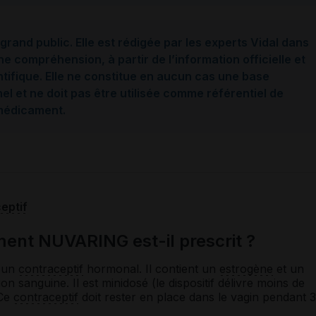
grand public. Elle est rédigée par les experts Vidal dans
ne compréhension, à partir de l’information officielle et
ntifique. Elle ne constitue en aucun cas une base
l et ne doit pas être utilisée comme référentiel de
 médicament.
eptif
ent NUVARING est-il prescrit ?
t un
contraceptif
hormonal. Il contient un
estrogène
et un
on sanguine. Il est minidosé (le dispositif délivre moins de
 Ce
contraceptif
doit rester en place dans le vagin pendant 3