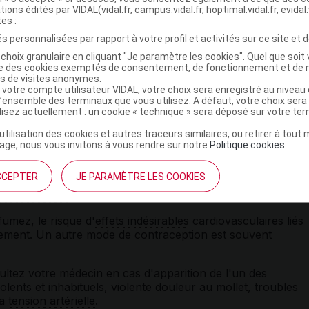
le par an. Par ailleurs, le risque d'
accidents
tions édités par VIDAL(vidal.fr, campus.vidal.fr, hoptimal.vidal.fr, evidal.
palement
phlébite
) existe chez toutes les femmes, même
tes :
ue le risque de
phlébite
augmente lors de la prise d'une
s personnalisées par rapport à votre profil et activités sur ce site et d
raceptifs
de deuxième génération (pilules contenant du
choix granulaire en cliquant "Je paramètre les cookies". Quel que soit 
fs
d'autres générations (comme l'étogestrel contenu dans
ise des cookies exemptés de consentement, de fonctionnement et de 
ble : 6 à 12 cas pour 10 000 femmes utilisant cet anneau
es de visites anonymes.
nts thromboemboliques
peuvent exceptionnellement être
 votre compte utilisateur VIDAL, votre choix sera enregistré au nivea
l’ensemble des terminaux que vous utilisez. A défaut, votre choix ser
ilisez actuellement : un cookie « technique » sera déposé sur votre te
s certaines situations :
diabète
, obésité,
migraine
,
lupus
’utilisation des cookies et autres traceurs similaires, ou retirer à tou
s de l'intestin (maladie de
Crohn
...), lésion des valves
ge, nous vous invitons à vous rendre sur notre
Politique cookies
.
aque
, excès de
cholestérol
ou de
triglycérides
dans le sang,
rus, ictère (jaunisse) chronique ou survenu lors d'une
CCEPTER
JE PARAMÈTRE LES COOKIES
ul biliaire
,
herpès gestationis
,
antécédents
familiaux de
boemboliques
.
fumez, le risque d'
effets indésirables
cardiovasculaires liés
ment. Un autre mode de contraception est souvent
ltez votre médecin en cas d'apparition de l'un des
olents et inhabituels, violente douleur au mollet, troubles
la
tension artérielle
.