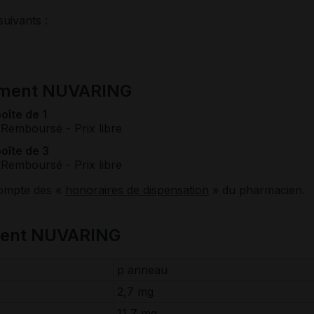
suivants :
cament NUVARING
oîte de 1
 Remboursé
- Prix libre
oîte de 3
 Remboursé
- Prix libre
compte des «
honoraires de dispensation
» du pharmacien.
ment NUVARING
p anneau
2,7 mg
11,7 mg