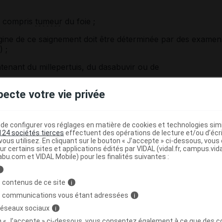
 y compris
tumeur
du foie ;
rigine de ce saignement doit être déterminée par des examen
 ;
ntenant du millepertuis, du dasabuvir ou de
pecte votre vie privée
e configurer vos réglages en matière de cookies et technologies simil
le, une consultation médicale est indispensable. Elle
124 sociétés tierces
effectuent des opérations de lecture et/ou d’écr
s
antécédents
et facteurs de risque d'
accidents
ous utilisez. En cliquant sur le bouton « J’accepte » ci-dessous, vou
de la coagulation sanguine...) afin de choisir une
ur certains sites et applications édités par VIDAL (vidal.fr, campus.vidal.
abu.com et VIDAL Mobile) pour les finalités suivantes :
 une consultation annuelle est habituellement recommandée
i
un
estrogène
et un dérivé de la
progestérone
, ce
 contenus de ce site
i
dents cardiovasculaires par formation d'un caillot dans
s communications vous étant adressées
re) ou par obstruction d'une
artère
(
infarctus du
i
ral
). Le risque d'
accidents thromboemboliques
artériels,
 réseaux sociaux
i
ntes, est le même pour toutes les pilules et est estimé à 2 
on « J’accepte » ci-dessous, vous consentez également à ce que des co