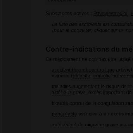
Substances actives :
Éthinylestradiol
,
É
La liste des
excipients
est consultab
(pour la consulter, cliquer sur un 
Contre-indications du 
Ce médicament ne doit pas être utilisé 
accident thromboembolique
artériel 
veineux (
phlébite
,
embolie
pulmonair
maladies augmentant le risque de
t
artérielle
grave, excès important de l
trouble connu de la coagulation sang
pancréatite
associée à un excès im
antécédent
de
migraine
grave accomp