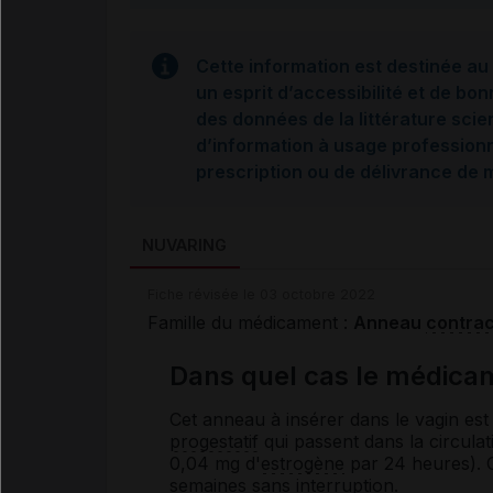
Cette information est destinée au 
un esprit d’accessibilité et de bon
des données de la littérature scie
d’information à usage professionne
prescription ou de délivrance de
NUVARING
Fiche révisée le 03 octobre 2022
Famille du médicament :
Anneau
contrac
Dans quel cas le médicam
Cet anneau à insérer dans le vagin es
progestatif
qui passent dans la circulati
0,04 mg d'
estrogène
par 24 heures).
semaines sans interruption.