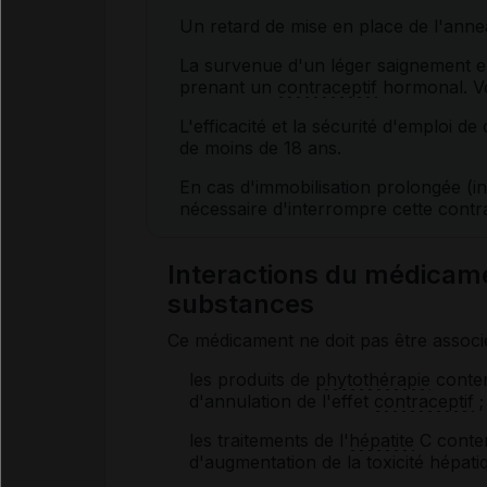
Un retard de mise en place de l'anne
La survenue d'un léger saignement en
prenant un
contraceptif
hormonal. Vo
L'efficacité et la sécurité d'emploi de
de moins de 18 ans.
En cas d'immobilisation prolongée (inte
nécessaire d'interrompre cette cont
Interactions du médica
substances
Ce médicament ne doit pas être associ
les produits de
phytothérapie
contena
d'annulation de l'effet
contraceptif
;
les traitements de l'
hépatite
C conten
d'augmentation de la toxicité hépat