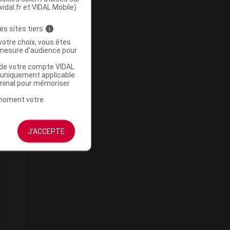
vidal.fr et VIDAL Mobile)
es sites tiers
i
votre choix, vous êtes
mesure d'audience pour
u de votre compte VIDAL
a uniquement applicable
rminal pour mémoriser
t moment votre
J'ACCEPTE