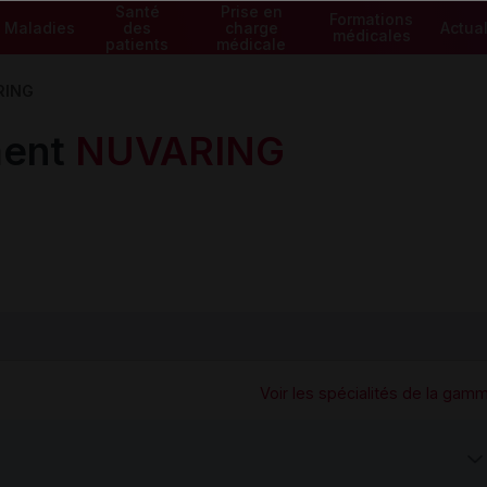
Santé
Prise en
Formations
Maladies
des
charge
Actual
médicales
patients
médicale
RING
ment
NUVARING
Voir les spécialités de la gam