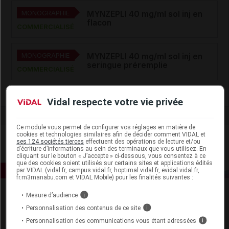
MONOGRAPHIE
MYNZEPLI 40 mg/ml sol inj en
flacon
COMMERCIALISÉ
MONOGRAPHIE
MYNZEPLI 40 mg/ml sol inj en
seringue préremplie
COMMERCIALISÉ
Vidal respecte votre vie privée
Ce module vous permet de configurer vos réglages en matière de
cookies et technologies similaires afin de décider comment VIDAL et
ses 124 sociétés tierces
effectuent des opérations de lecture et/ou
d’écriture d’informations au sein des terminaux que vous utilisez. En
cliquant sur le bouton « J’accepte » ci-dessous, vous consentez à ce
que des cookies soient utilisés sur certains sites et applications édités
par VIDAL (vidal.fr, campus.vidal.fr, hoptimal.vidal.fr, evidal.vidal.fr,
fr.m3manabu.com et VIDAL Mobile) pour les finalités suivantes :
Mesure d’audience
i
Personnalisation des contenus de ce site
i
Personnalisation des communications vous étant adressées
i