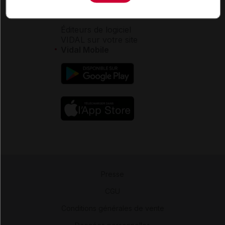
Aide
Espace partenaires
Éditeurs de logiciel
VIDAL sur votre site
Vidal Mobile
Presse
-
CGU
-
Conditions générales de vente
-