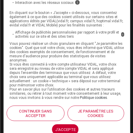
Interaction avec les réseaux sociaux
i
Espace produit
En cliquant sur le bouton « J’accepte » ci-dessous, vous consentez
également à ce que des cookies soient utilisés sur certains sites et
Boutique
applications édités par VIDAL(vidal.fr, campus.vidal.fr, hoptimal.vidal.fr,
evidal.vidal.fr et VIDAL Mobile) pour les finalités suivantes :
VIDAL Expert
VIDAL Hoptimal
Affichage de publicités personnalisées par rapport à votre profil et
i
activités sur ce site et des sites tiers
eVIDAL
VIDAL Mobile
Vous pouvez réaliser un choix granulaire en cliquant "Je paramètre les
cookies". Quel que soit votre choix, vous êtes informé que VIDAL utilise
VIDAL widget
des cookies exemptés de consentement, de fonctionnement et de
VIDAL Sécurisation
mesure d'audience pour produire des statistiques de visites
anonymes.
VIDAL e-Services
Si vous êtes connecté à votre compte utilisateur VIDAL, votre choix
Espace institutionnel
sera enregistré au niveau de votre compte VIDAL et sera appliqué
depuis l’ensemble des terminaux que vous utilisez. A défaut, votre
choix sera uniquement applicable au terminal que vous utilisez
Qui sommes-nous ?
actuellement : un cookie « technique » sera déposé sur votre terminal
VIDAL France
pour mémoriser votre choix.
Pour en savoir plus sur l’utilisation des cookies et autres traceurs
Carrières
similaires, ou retirer à tout moment votre consentement à leur usage,
Charte éthique et
nous vous invitons à vous rendre sur notre
Politique cookies
.
déontologique
CONTINUER SANS
JE PARAMÈTRE LES
ACCEPTER
COOKIES
Service client
Contact
J'ACCEPTE