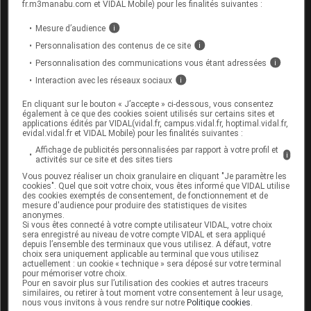
imipraminiques
, les
alphabloquants
, les dérivés
fr.m3manabu.com et VIDAL Mobile) pour les finalités suivantes :
nitrés, les médicaments contenant du baclofène ;
son effet peut être diminué par les
AINS
. Votre
Mesure d’audience
i
médecin doit être informé si vous êtes traité par l'un
Personnalisation des contenus de ce site
i
ou l'autre de ces médicaments.
Personnalisation des communications vous étant adressées
i
Interaction avec les réseaux sociaux
Informez également votre médecin ou votre
i
pharmacien si vous prenez un médicament ayant
En cliquant sur le bouton « J’accepte » ci-dessous, vous consentez
un effet
sédatif
.
également à ce que des cookies soient utilisés sur certains sites et
applications édités par VIDAL(vidal.fr, campus.vidal.fr, hoptimal.vidal.fr,
evidal.vidal.fr et VIDAL Mobile) pour les finalités suivantes :
Fertilité, grossesse et allaitement
Affichage de publicités personnalisées par rapport à votre profil et
i
activités sur ce site et des sites tiers
Grossesse :
Vous pouvez réaliser un choix granulaire en cliquant "Je paramètre les
cookies". Quel que soit votre choix, vous êtes informé que VIDAL utilise
des cookies exemptés de consentement, de fonctionnement et de
mesure d'audience pour produire des statistiques de visites
L'utilisation de ce médicament ne doit être
anonymes.
envisagée chez la femme enceinte qu'en cas
Si vous êtes connecté à votre compte utilisateur VIDAL, votre choix
d'absolue nécessité. En cas de grossesse
sera enregistré au niveau de votre compte VIDAL et sera appliqué
depuis l’ensemble des terminaux que vous utilisez. A défaut, votre
survenant sous traitement, prévenez rapidement
choix sera uniquement applicable au terminal que vous utilisez
votre médecin.
actuellement : un cookie « technique » sera déposé sur votre terminal
pour mémoriser votre choix.
Pour en savoir plus sur l’utilisation des cookies et autres traceurs
Allaitement :
similaires, ou retirer à tout moment votre consentement à leur usage,
nous vous invitons à vous rendre sur notre
Politique cookies
.