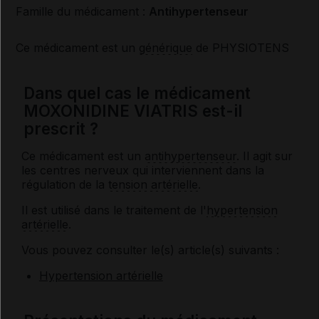
Famille du médicament :
Antihypertenseur
Ce médicament est un
générique
de PHYSIOTENS
Dans quel cas le médicament
MOXONIDINE VIATRIS est-il
prescrit ?
Ce médicament est un
antihypertenseur
. Il agit sur
les centres nerveux qui interviennent dans la
régulation de la
tension artérielle
.
Il est utilisé dans le traitement de l'
hypertension
artérielle
.
Vous pouvez consulter le(s) article(s) suivants :
Hypertension artérielle