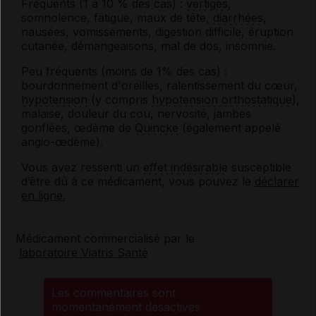
Fréquents (1 à 10 % des cas) :
vertiges
,
somnolence, fatigue, maux de tête,
diarrhées
,
nausées, vomissements, digestion difficile, éruption
cutanée, démangeaisons, mal de dos, insomnie.
Peu fréquents (moins de 1% des cas) :
bourdonnement d'oreilles, ralentissement du cœur,
hypotension
(y compris
hypotension orthostatique
),
malaise, douleur du cou, nervosité, jambes
gonflées, œdème de
Quincke
(également appelé
angio-œdème).
Vous avez ressenti un
effet indésirable
susceptible
d’être dû à ce médicament, vous pouvez le
déclarer
en ligne.
Médicament commercialisé par le
laboratoire Viatris Santé
Les commentaires sont
momentanément désactivés