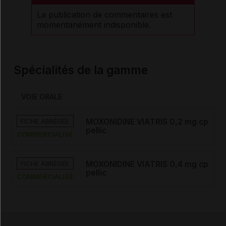
La publication de commentaires est
momentanément indisponible.
Spécialités de la gamme
VOIE ORALE
FICHE ABRÉGÉE
MOXONIDINE VIATRIS 0,2 mg cp
pellic
COMMERCIALISÉ
FICHE ABRÉGÉE
MOXONIDINE VIATRIS 0,4 mg cp
pellic
COMMERCIALISÉ