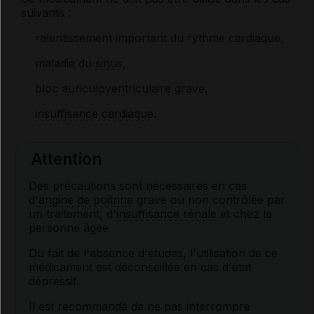
suivants :
ralentissement important du rythme cardiaque,
maladie du
sinus
,
bloc auriculoventriculaire
grave,
insuffisance cardiaque
.
Attention
Des précautions sont nécessaires en cas
d'
angine de poitrine
grave ou non contrôlée par
un traitement, d'
insuffisance rénale
et chez la
personne âgée
Du fait de l'absence d'études, l'utilisation de ce
médicament est déconseillée en cas d'état
dépressif.
Il est recommandé de ne pas interrompre