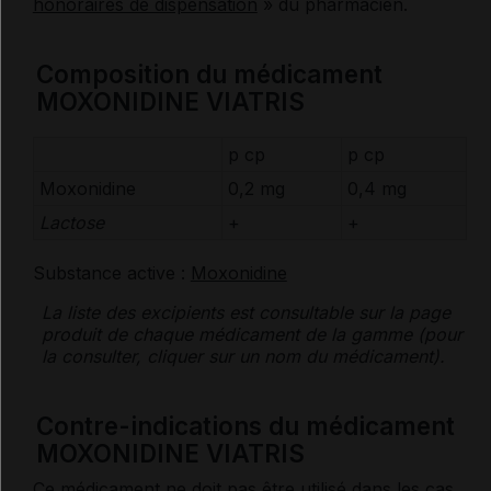
honoraires de dispensation
» du pharmacien.
Composition du médicament
MOXONIDINE VIATRIS
p cp
p cp
Moxonidine
0,2 mg
0,4 mg
Lactose
+
+
Substance active :
Moxonidine
La liste des
excipients
est consultable sur la page
produit de chaque médicament de la gamme (pour
la consulter, cliquer sur un nom du médicament).
Contre-indications du médicament
MOXONIDINE VIATRIS
Ce médicament ne doit pas être utilisé dans les cas