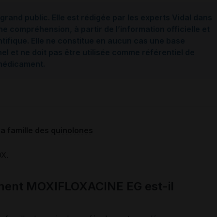
grand public. Elle est rédigée par les experts Vidal dans
ne compréhension, à partir de l’information officielle et
ntifique. Elle ne constitue en aucun cas une base
l et ne doit pas être utilisée comme référentiel de
 médicament.
la famille des
quinolones
OX.
ament MOXIFLOXACINE EG est-il