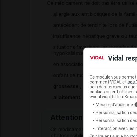
Ce médicament ne doit pas être utilisé 
allergie
aux
antibiotiques
de la famil
antécédent
de
tendinite
lors de l'uti
insuffisance hépatique
grave ou tau
situations favorisant les
torsades de
hypokaliémie
ou anomalies de l'éle
Vidal res
en association avec les médicament
enfant de moins de 18 ans ;
Ce module vous permet d
comment VIDAL et
ses 
grossesse
;
sein des terminaux que v
cookies soient utilisés s
evidal.vidal.fr, fr.m3man
allaitement
.
Mesure d’audience
Personnalisation des
Attention
Personnalisation de
Interaction avec les
Ce médicament, comme les autres flu
photosensibilisation
et, dans de rares
En cliquant sur le bout