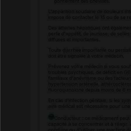
gonflement des chevilles.
L'apparition soudaine de douleurs in
impose de contacter le 15 ou de se 
Des atteines hépatiques ont égalemen
perte d'appétit, de jaunisse, de sell
diffuses et importantes.
Toute
diarrhée
importante ou persist
doit être signalée à votre médecin.
Prévenez votre médecin si vous sou
troubles psychiques, de déficit en
G6
familiaux d'
anévrisme
ou des facteurs
hypertension artérielle
,
athéroscléro
fluoroquinolone depuis moins de 6 m
En cas d'infection génitale, si les
sym
avis médical est nécessaire pour une 
Conducteur : ce médicament peut p
capacité à se concentrer et à réagir
conduire ou d'utiliser une machine d