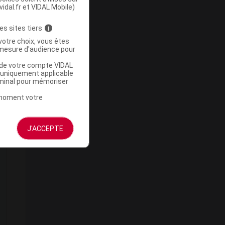
vidal.fr et VIDAL Mobile)
es sites tiers
i
votre choix, vous êtes
mesure d'audience pour
u de votre compte VIDAL
a uniquement applicable
rminal pour mémoriser
t moment votre
J'ACCEPTE