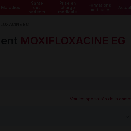
Santé
Prise en
Formations
Maladies
des
charge
Actual
médicales
patients
médicale
LOXACINE EG
ment
MOXIFLOXACINE EG
Voir les spécialités de la gam