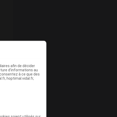
aires afin de décider
iture d’informations au
s consentez à ce que des
fr, hoptimal.vidal.fr,
okies soient utilisés sur