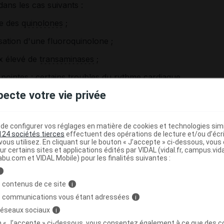
dans les cas suivants :
le des
quinolones
;
lisation d'une fluoroquinolone ;
x élevé de
transaminases
;
 pointes
: certains
troubles du rythme cardiaque
,
ctrocardiogramme ;
pecte votre vie privée
s susceptibles de provoquer des
torsades de pointes
;
e configurer vos réglages en matière de cookies et technologies simil
124 sociétés tierces
effectuent des opérations de lecture et/ou d’écr
ous utilisez. En cliquant sur le bouton « J’accepte » ci-dessous, vou
ur certains sites et applications édités par VIDAL (vidal.fr, campus.vidal.
abu.com et VIDAL Mobile) pour les finalités suivantes :
i
 contenus de ce site
i
s communications vous étant adressées
i
 réseaux sociaux
i
oroquinolones, peut être responsable d'une
 cas, d'
effets indésirables
invalidants et parfois durables :
on « J’accepte » ci-dessous, vous consentez également à ce que des co