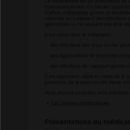
Ce médicament est un
antibiotique
de l
fluoroquinolones). Du fait de l'appariti
d'
effets indésirables
graves et durables,
réservée au traitement des infections 
appropriés ou ne peuvent pas être util
Il est utilisé dans le traitement :
des infections des
sinus
ou des pou
des aggravations de
bronchite chro
des infections de l'appareil génital
Il est également utilisé en relais de la
v
poumons, de la peau ou des tissus mo
Vous pouvez consulter le(s) article(s) 
Les familles d’antibiotiques
Présentations du médi