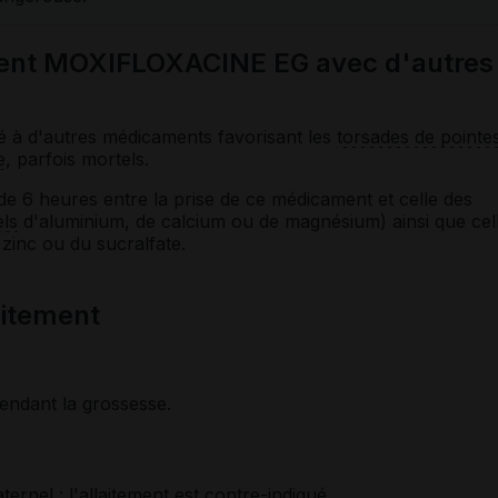
ment MOXIFLOXACINE EG avec d'autres
é à d'autres médicaments favorisant les
torsades de pointe
e
, parfois mortels.
 de 6 heures entre la prise de ce médicament et celle des
els
d'aluminium, de calcium ou de magnésium) ainsi que cel
zinc ou du sucralfate.
laitement
endant la grossesse.
ernel : l'allaitement est contre-indiqué.