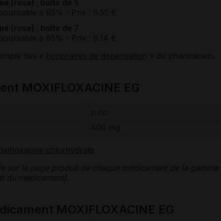
 (rose) ; boîte de 5
boursable à 65%
- Prix : 6.55 €
 (rose) ; boîte de 7
boursable à 65%
- Prix : 9.14 €
compte des «
honoraires de dispensation
» du pharmacien.
ment MOXIFLOXACINE EG
p cp
400 mg
xifloxacine chlorhydrate
le sur la page produit de chaque médicament de la gamme
nom du médicament).
médicament MOXIFLOXACINE EG