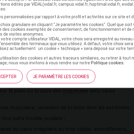
ques, atteinte du système nerveux. Il peut également
tions édités par VIDAL(vidal.fr, campus.vidal.fr, hoptimal.vidal.fr, evidal.
tes :
diovasculaires graves (rupture de l'
aorte
,
aques,
troubles du rythme cardiaque
). La survenue de
s personnalisées par rapport à votre profil et activités sur ce site et d
e à arrêter le traitement et à consulter immédiatement
choix granulaire en cliquant "Je paramètre les cookies". Quel que soit 
ise des cookies exemptés de consentement, de fonctionnement et de 
es de visites anonymes.
quant une
tendinite
. Votre médecin jugera alors des mesures
 votre compte utilisateur VIDAL, votre choix sera enregistré au nivea
l’ensemble des terminaux que vous utilisez. A défaut, votre choix ser
 peuvent survenir dès les premiers jours de traitement et
ilisez actuellement : un cookie « technique » sera déposé sur votre te
arrêt. Pensez à informer votre médecin si vous avez une
vous prenez un traitement prolongé par
corticoïde
;
’utilisation des cookies et autres traceurs similaires, ou retirer à tou
ge, nous vous invitons à vous rendre sur notre
Politique cookies
.
endus en cas d'exposition aux rayons
ultraviolets
(soleil,
sition au soleil pendant le traitement et les 48 heures qui
CCEPTER
JE PARAMÈTRE LES COOKIES
 sur la peau ou brûlure des
muqueuses
sans cause
esse musculaire, sensation de brûlure dans les extrémités ;
 tout autre trouble oculaire ;
ents du cœur irréguliers ou trop rapide, essoufflement,