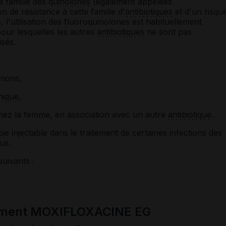
a famille des
quinolones
(également appelées
on de résistance à cette famille d'
antibiotiques
et d'un risqu
 l'utilisation des fluoroquinolones est habituellement
pour lesquelles les autres
antibiotiques
ne sont pas
isés.
mons,
nique
,
 chez la femme, en association avec un autre
antibiotique
.
oie
injectable dans le traitement de certaines infections des
us.
suivants :
cament MOXIFLOXACINE EG