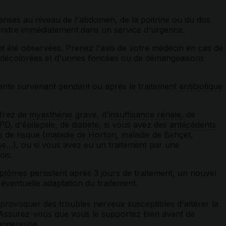
tenses au niveau de l'abdomen, de la poitrine ou du dos
rendre immédiatement dans un service d'urgence.
t été observées. Prenez l'avis de votre médecin en cas de
es décolorées et d'urines foncées ou de démangeaisons
ante survenant pendant ou après le traitement
antibiotique
ffrez de
myasthénie
grave, d'
insuffisance rénale
, de
PD
, d'épilepsie, de
diabète
, si vous avez des
antécédents
 de risque (
maladie de Horton
, maladie de Behçet,
se
…), ou si vous avez eu un traitement par une
ois.
ptômes
persistent après 3 jours de traitement, un nouvel
éventuelle adaptation du traitement.
rovoquer des troubles nerveux susceptibles d'altérer la
. Assurez-vous que vous le supportez bien avant de
angereuse.