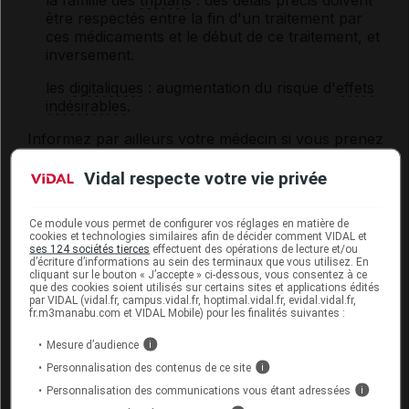
la famille des
triptans
: des délais précis doivent
être respectés entre la fin d'un traitement par
ces médicaments et le début de ce traitement, et
inversement.
les
digitaliques
: augmentation du risque d'
effets
indésirables
.
Informez par ailleurs votre médecin si vous prenez
un
IMAO
sélectif A ou des médicaments contenant
du
lithium
, de l'
adrénaline
, de la
noradrénaline
ou
Vidal respecte votre vie privée
de la clonidine.
Ce module vous permet de configurer vos réglages en matière de
cookies et technologies similaires afin de décider comment VIDAL et
Fertilité, grossesse et allaitement
ses 124 sociétés tierces
effectuent des opérations de lecture et/ou
d’écriture d’informations au sein des terminaux que vous utilisez. En
cliquant sur le bouton « J’accepte » ci-dessous, vous consentez à ce
Grossesse :
que des cookies soient utilisés sur certains sites et applications édités
par VIDAL (vidal.fr, campus.vidal.fr, hoptimal.vidal.fr, evidal.vidal.fr,
fr.m3manabu.com et VIDAL Mobile) pour les finalités suivantes :
L'effet de ce médicament pendant la grossesse est
mal connu : seul votre médecin peut évaluer le
Mesure d’audience
i
risque éventuel de son utilisation dans votre cas.
Personnalisation des contenus de ce site
i
Personnalisation des communications vous étant adressées
Allaitement :
i