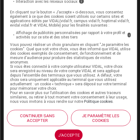
Interaction avec les réseaux sociaux
i
Ce médicament passe faiblement dans le lait
En cliquant sur le bouton « J’accepte » ci-dessous, vous consentez
maternel. Il est contre-indiqué pendant
également à ce que des cookies soient utilisés sur certains sites et
l'allaitement.
applications édités par VIDAL(vidal.fr, campus.vidal.fr, hoptimal.vidal.fr,
evidal.vidal.fr et VIDAL Mobile) pour les finalités suivantes :
Affichage de publicités personnalisées par rapport à votre profil et
i
activités sur ce site et des sites tiers
Mode d'emploi et posologie du
Vous pouvez réaliser un choix granulaire en cliquant "Je paramètre les
médicament MILNACIPRAN EG
cookies". Quel que soit votre choix, vous êtes informé que VIDAL utilise
des cookies exemptés de consentement, de fonctionnement et de
mesure d'audience pour produire des statistiques de visites
Les gélules sont prises de préférence au cours
anonymes.
d'un repas.
Si vous êtes connecté à votre compte utilisateur VIDAL, votre choix
sera enregistré au niveau de votre compte VIDAL et sera appliqué
depuis l’ensemble des terminaux que vous utilisez. A défaut, votre
Posologie usuelle :
choix sera uniquement applicable au terminal que vous utilisez
actuellement : un cookie « technique » sera déposé sur votre terminal
pour mémoriser votre choix.
Adulte
: 1 gélule à 50 mg, matin et soir.
Pour en savoir plus sur l’utilisation des cookies et autres traceurs
similaires, ou retirer à tout moment votre consentement à leur usage,
nous vous invitons à vous rendre sur notre
Politique cookies
.
En cas d'
insuffisance rénale
, la
posologie
doit être
réduite.
CONTINUER SANS
JE PARAMÈTRE LES
ACCEPTER
COOKIES
Conseils
J'ACCEPTE