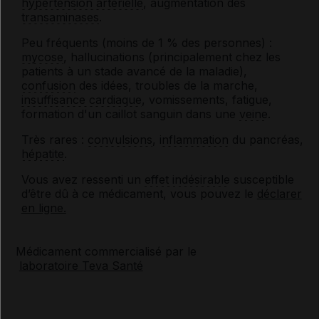
hypertension artérielle
, augmentation des
transaminases
.
Peu fréquents (moins de 1 % des personnes) :
mycose
, hallucinations (principalement chez les
patients à un stade avancé de la maladie),
confusion
des idées, troubles de la marche,
insuffisance cardiaque
, vomissements, fatigue,
formation d'un caillot sanguin dans une
veine
.
Très rares :
convulsions
,
inflammation
du pancréas,
hépatite
.
Vous avez ressenti un
effet indésirable
susceptible
d’être dû à ce médicament, vous pouvez le
déclarer
en ligne.
Médicament commercialisé par le
laboratoire Teva Santé