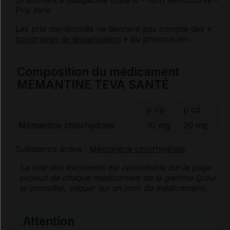
Ordonnance obligatoire (Liste I)
- Non Remboursé
-
Prix libre
Les prix mentionnés ne tiennent pas compte des «
honoraires de dispensation
» du pharmacien.
Composition du médicament
MÉMANTINE TEVA SANTÉ
p cp
p cp
Mémantine chlorhydrate
10 mg
20 mg
Substance active :
Mémantine chlorhydrate
La liste des
excipients
est consultable sur la page
produit de chaque médicament de la gamme (pour
la consulter, cliquer sur un nom du médicament).
Attention