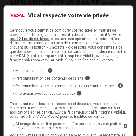
MÉMANTINE TEVA SANTÉ avec
d'autres substances
Vidal respecte votre vie privée
Ce médicament peut interagir avec certains
traitements de la
maladie de Parkinson
, notamment
Ce module vous permet de configurer vos réglages en matière de
la lévodopa et les anticholinergiques.
cookies et technologies similaires afin de décider comment VIDAL et
ses 124 sociétés tierces
effectuent des opérations de lecture et/ou
d’écriture d’informations au sein des terminaux que vous utilisez. En
L'association à un médicament contenant de
cliquant sur le bouton « J’accepte » ci-dessous, vous consentez à ce
l'amantadine, de la kétamine, du
que des cookies soient utilisés sur certains sites et applications édités
par VIDAL (vidal.fr, campus.vidal.fr, hoptimal.vidal.fr, evidal.vidal.fr,
dextrométhorphane ou de la phénytoïne doit être
fr.m3manabu.com et VIDAL Mobile) pour les finalités suivantes :
évitée.
Mesure d’audience
i
Informez par ailleurs votre médecin si vous prenez
Personnalisation des contenus de ce site
i
des
barbituriques
, des
neuroleptiques
ou un
Personnalisation des communications vous étant adressées
médicament contenant l'une des substances
i
suivantes : baclofène, cimétidine, ranitidine,
Interaction avec les réseaux sociaux
i
quinidine ou quinine.
En cliquant sur le bouton « J’accepte » ci-dessous, vous consentez
également à ce que des cookies soient utilisés sur certains sites et
applications édités par VIDAL(vidal.fr, campus.vidal.fr, hoptimal.vidal.fr,
Fertilité, grossesse et allaitement
evidal.vidal.fr et VIDAL Mobile) pour les finalités suivantes :
Affichage de publicités personnalisées par rapport à votre profil et
i
activités sur ce site et des sites tiers
Dans le cas improbable d'une grossesse ou d'un
allaitement, ce médicament serait déconseillé.
Vous pouvez réaliser un choix granulaire en cliquant "Je paramètre les