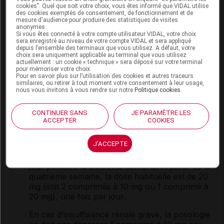
cookies". Quel que soit votre choix, vous êtes informé que VIDAL utilise
des cookies exemptés de consentement, de fonctionnement et de
mesure d'audience pour produire des statistiques de visites
anonymes.
Mode d'emploi et posologie du
Si vous êtes connecté à votre compte utilisateur VIDAL, votre choix
médicament MÉMANTINE TEVA
sera enregistré au niveau de votre compte VIDAL et sera appliqué
depuis l’ensemble des terminaux que vous utilisez. A défaut, votre
SANTÉ
choix sera uniquement applicable au terminal que vous utilisez
actuellement : un cookie « technique » sera déposé sur votre terminal
pour mémoriser votre choix.
Ce médicament doit être pris chaque jour à la même
Pour en savoir plus sur l’utilisation des cookies et autres traceurs
similaires, ou retirer à tout moment votre consentement à leur usage,
heure, pendant ou en dehors des repas.
nous vous invitons à vous rendre sur notre
Politique cookies
.
Posologie usuelle :
CONTINUER SANS
JE PARAMÈTRE LES
ACCEPTER
COOKIES
Adulte
: la dose initiale de 5 mg (
1
/
2
comprimé à
10 mg) par jour pendant la première semaine.
J'ACCEPTE
La dose est augmentée à 10 mg par jour
pendant la deuxième semaine et à 15 mg par
jour pendant la troisième semaine. À partir de la
quatrième semaine, la dose habituelle est de 20
mg (soit 2 comprimés à 10 mg ou 1 comprimé à
20 mg), une fois par jour.
En cas d'
insuffisance rénale
grave, la
posologie