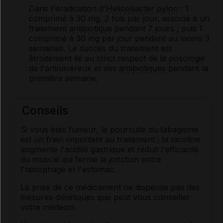
Dans l'éradication d'
Helicobacter pylori
: 1
comprimé à 30 mg, 2 fois par jour, associé à un
traitement
antibiotique
pendant 7 jours ; puis 1
comprimé à 30 mg par jour pendant au moins 3
semaines. Le succès du traitement est
étroitement lié au strict respect de la
posologie
de l'antiulcéreux et des
antibiotiques
pendant la
première semaine.
Conseils
Si vous êtes fumeur, la poursuite du tabagisme
est un frein important au traitement ; la nicotine
augmente l'acidité gastrique et réduit l'efficacité
du muscle qui ferme la jonction entre
l'œsophage et l'estomac.
La prise de ce médicament ne dispense pas des
mesures diététiques que peut vous conseiller
votre médecin.