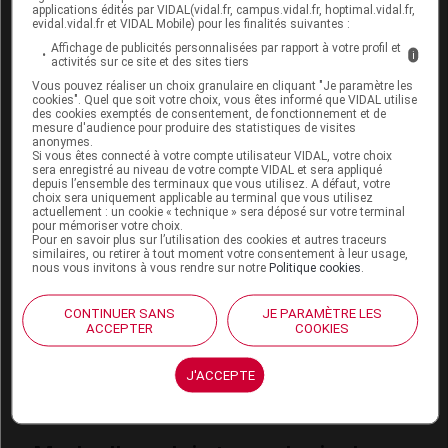
prise d'un anti-acide ou de sucralfate et celle de ce
applications édités par VIDAL(vidal.fr, campus.vidal.fr, hoptimal.vidal.fr,
evidal.vidal.fr et VIDAL Mobile) pour les finalités suivantes :
médicament.
Affichage de publicités personnalisées par rapport à votre profil et
i
activités sur ce site et des sites tiers
Fertilité, grossesse et allaitement
Vous pouvez réaliser un choix granulaire en cliquant "Je paramètre les
cookies". Quel que soit votre choix, vous êtes informé que VIDAL utilise
des cookies exemptés de consentement, de fonctionnement et de
Grossesse :
mesure d'audience pour produire des statistiques de visites
anonymes.
Si vous êtes connecté à votre compte utilisateur VIDAL, votre choix
Aucun effet néfaste pour l'enfant à naître n'a été
sera enregistré au niveau de votre compte VIDAL et sera appliqué
depuis l’ensemble des terminaux que vous utilisez. A défaut, votre
établi avec ce médicament. Néanmoins, par
choix sera uniquement applicable au terminal que vous utilisez
précaution, son usage pendant la grossesse est
actuellement : un cookie « technique » sera déposé sur votre terminal
pour mémoriser votre choix.
réservé aux situations pour lesquelles il n'existe
Pour en savoir plus sur l’utilisation des cookies et autres traceurs
pas d'alternative thérapeutique.
similaires, ou retirer à tout moment votre consentement à leur usage,
nous vous invitons à vous rendre sur notre
Politique cookies
.
Allaitement :
CONTINUER SANS
JE PARAMÈTRE LES
ACCEPTER
COOKIES
Les données actuellement disponibles ne
permettent pas de savoir si ce médicament passe
dans le lait maternel : son usage est déconseillé
J'ACCEPTE
pendant l'allaitement.