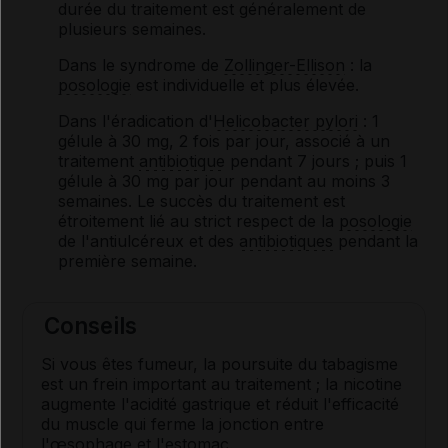
durée du traitement est généralement de
plusieurs semaines.
Dans le syndrome de
Zollinger-Ellison
: la
posologie
est individuelle et plus élevée.
Dans l'éradication d'
Helicobacter pylori
: 1
gélule à 30 mg, 2 fois par jour, associé à un
traitement
antibiotique
pendant 7 jours ; puis 1
gélule à 30 mg par jour pendant au moins 3
semaines. Le succès du traitement est
étroitement lié au strict respect de la
posologie
de l'antiulcéreux et des
antibiotiques
pendant la
première semaine.
Conseils
Si vous êtes fumeur, la poursuite du tabagisme
est un frein important au traitement ; la nicotine
augmente l'acidité gastrique et réduit l'efficacité
du muscle qui ferme la jonction entre
l'œsophage et l'estomac.