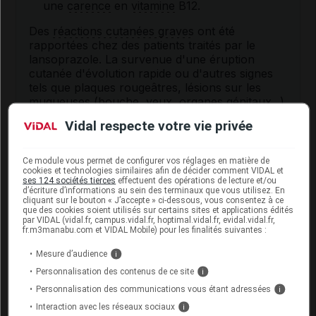
une
carence
en
vitamine
B12.
Des
réactions cutanées graves
ont été
rapportées chez des patients traités par le
lansoprazole. La survenue d'une éruption
cutanée d'évolution rapide ou d'autres signes
tels que plaques rougeâtres, lésions sur les
muqueuses
(bouche, yeux, organes génitaux...),
cloques, décollement de la peau impose l'arrêt
Vidal respecte votre vie privée
immédiat du traitement et un avis médical urgent.
Ce module vous permet de configurer vos réglages en matière de
Interactions du médicament
cookies et technologies similaires afin de décider comment VIDAL et
ses 124 sociétés tierces
effectuent des opérations de lecture et/ou
LANSOPRAZOLE BGR avec d'autres
d’écriture d’informations au sein des terminaux que vous utilisez. En
cliquant sur le bouton « J’accepte » ci-dessous, vous consentez à ce
substances
que des cookies soient utilisés sur certains sites et applications édités
par VIDAL (vidal.fr, campus.vidal.fr, hoptimal.vidal.fr, evidal.vidal.fr,
fr.m3manabu.com et VIDAL Mobile) pour les finalités suivantes :
Ce médicament peut interagir avec le méthotrexate
et les inhibiteurs de protéases utilisés dans le
Mesure d’audience
i
traitement du
VIH
tels que l'atazanavir.
Personnalisation des contenus de ce site
i
Informez par ailleurs votre médecin ou votre
Personnalisation des communications vous étant adressées
i
pharmacien si vous prenez un inihibteur des
Interaction avec les réseaux sociaux
i