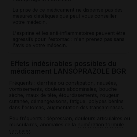
La prise de ce médicament ne dispense pas des
mesures diététiques que peut vous conseiller
votre médecin.
L'aspirine et les
anti-inflammatoires
peuvent être
agressifs pour l'estomac : n'en prenez pas sans
l'avis de votre médecin.
Effets indésirables possibles du
médicament LANSOPRAZOLE BGR
Fréquents :
diarrhée
ou
constipation
, nausées,
vomissements, douleurs abdominales, bouche
sèche, maux de tête, étourdissements, rougeur
cutanée, démangeaisons, fatigue,
polypes
bénins
dans l'estomac, augmentation des
transaminases
.
Peu fréquents :
dépression
, douleurs articulaires ou
musculaires, anomalies de la
numération formule
sanguine
.