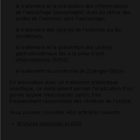
le traitement et la prévention des
inflammations
de l'œsophage (œsophagite) dues au reflux des
acides de l'estomac vers l'œsophage,
le traitement des
ulcères
de l'estomac ou du
duodénum
,
le traitement et la prévention des
ulcères
gastroduodénaux liés à la prise d'
anti-
inflammatoires
(
AINS
),
le traitement du syndrome de
Zollinger-Ellison
.
En association avec un traitement
antibiotique
spécifique, ce médicament permet l'éradication d'un
germe
appelé
Helicobacter pylori
, très
fréquemment responsable des récidives de l'
ulcère
.
Vous pouvez consulter le(s) article(s) suivants :
Brûlures d’estomac et RGO