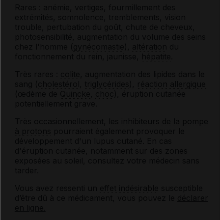
Rares :
anémie
,
vertiges
, fourmillement des
extrémités, somnolence, tremblements, vision
trouble, pertubation du goût, chute de cheveux,
photosensibilité, augmentation du volume des seins
chez l'homme (
gynécomastie
),
altération
du
fonctionnement du rein, jaunisse,
hépatite
.
Très rares :
colite
, augmentation des lipides dans le
sang (
cholestérol
,
triglycérides
),
réaction allergique
(œdème de
Quincke
,
choc
), éruption cutanée
potentiellement grave.
Très occasionnellement, les
inhibiteurs de la pompe
à protons
pourraient également provoquer le
développement d'un lupus cutané. En cas
d'éruption cutanée, notamment sur des zones
exposées au soleil, consultez votre médecin sans
tarder.
Vous avez ressenti un
effet indésirable
susceptible
d’être dû à ce médicament, vous pouvez le
déclarer
en ligne.