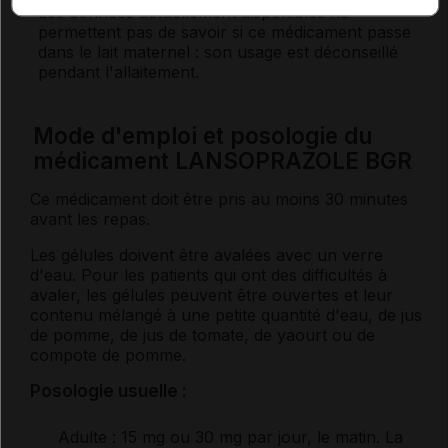
Les données actuellement disponibles ne
permettent pas de savoir si ce médicament passe
dans le lait maternel : son usage est déconseillé
pendant l'allaitement.
Mode d'emploi et posologie du
médicament LANSOPRAZOLE BGR
Ce médicament doit être pris au moins 30 minutes
avant les repas.
Les gélules doivent être avalées avec un verre
d'eau. Pour les patients qui ont des difficultés à
avaler, les gélules peuvent être ouvertes et leur
contenu mélangé à une petite quantité d'eau, de jus
de pomme, de jus de tomate, de yaourt ou de
compote de pomme.
Posologie usuelle :
Adulte
: 15 mg ou 30 mg par jour, le matin. La