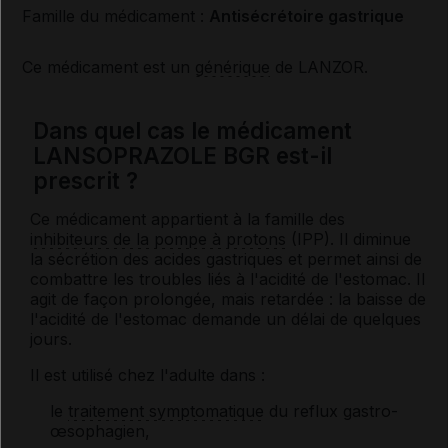
Famille du médicament :
Antisécrétoire gastrique
Ce médicament est un
générique
de LANZOR.
Dans quel cas le médicament
LANSOPRAZOLE BGR est-il
prescrit ?
Ce médicament appartient à la famille des
inhibiteurs de la pompe à protons
(IPP). Il diminue
la sécrétion des acides gastriques et permet ainsi de
combattre les troubles liés à l'acidité de l'estomac. Il
agit de façon prolongée, mais retardée : la baisse de
l'acidité de l'estomac demande un délai de quelques
jours.
Il est utilisé chez l'adulte dans :
le
traitement symptomatique
du reflux gastro-
œsophagien,