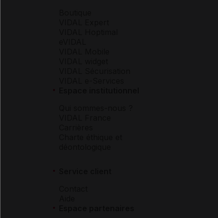
Boutique
VIDAL Expert
VIDAL Hoptimal
eVIDAL
VIDAL Mobile
VIDAL widget
VIDAL Sécurisation
VIDAL e-Services
Espace institutionnel
Qui sommes-nous ?
VIDAL France
Carrières
Charte éthique et
déontologique
Service client
Contact
Aide
Espace partenaires