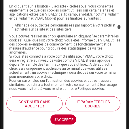
tyrosine kinases, un médicament contenant de la
théophylline, du tacrolimus, de la fluvoxamine, de
En cliquant sur le bouton « J’accepte » ci-dessous, vous consentez
également à ce que des cookies soient utilisés sur certains sites et
l'ulipristal, de la digoxine, de l'itraconazole, du
applications édités par VIDAL(vidal.fr, campus.vidal.fr, hoptimal.vidal.fr,
kétoconazole, du posoconazole, de la rifampicine
evidal.vidal.fr et VIDAL Mobile) pour les finalités suivantes :
ou du millepertuis.
Affichage de publicités personnalisées par rapport à votre profil et
i
activités sur ce site et des sites tiers
Respectez un intervalle d'au moins 1 heure entre la
Vous pouvez réaliser un choix granulaire en cliquant "Je paramètre les
prise d'un anti-acide ou de sucralfate et celle de ce
cookies". Quel que soit votre choix, vous êtes informé que VIDAL utilise
des cookies exemptés de consentement, de fonctionnement et de
médicament.
mesure d'audience pour produire des statistiques de visites
anonymes.
Si vous êtes connecté à votre compte utilisateur VIDAL, votre choix
sera enregistré au niveau de votre compte VIDAL et sera appliqué
Fertilité, grossesse et allaitement
depuis l’ensemble des terminaux que vous utilisez. A défaut, votre
choix sera uniquement applicable au terminal que vous utilisez
Grossesse :
actuellement : un cookie « technique » sera déposé sur votre terminal
pour mémoriser votre choix.
Pour en savoir plus sur l’utilisation des cookies et autres traceurs
similaires, ou retirer à tout moment votre consentement à leur usage,
Aucun effet néfaste pour l'enfant à naître n'a été
nous vous invitons à vous rendre sur notre
Politique cookies
.
établi avec ce médicament. Néanmoins, par
précaution, son usage pendant la grossesse est
CONTINUER SANS
JE PARAMÈTRE LES
réservé aux situations pour lesquelles il n'existe
ACCEPTER
COOKIES
pas d'alternative thérapeutique.
Allaitement :
J'ACCEPTE