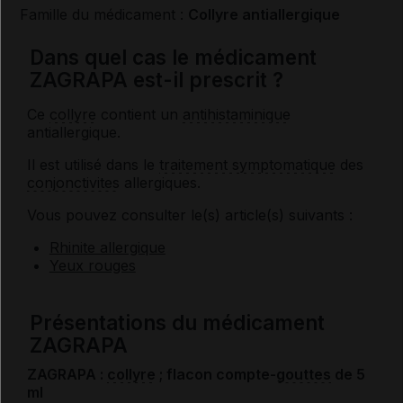
Famille du médicament :
Collyre antiallergique
Dans quel cas le médicament
ZAGRAPA est-il prescrit ?
Ce
collyre
contient un
antihistaminique
antiallergique.
Il est utilisé dans le
traitement symptomatique
des
conjonctivites
allergiques.
Vous pouvez consulter le(s) article(s) suivants :
Rhinite allergique
Yeux rouges
Présentations du médicament
ZAGRAPA
ZAGRAPA :
collyre
; flacon compte-
gouttes
de 5
ml