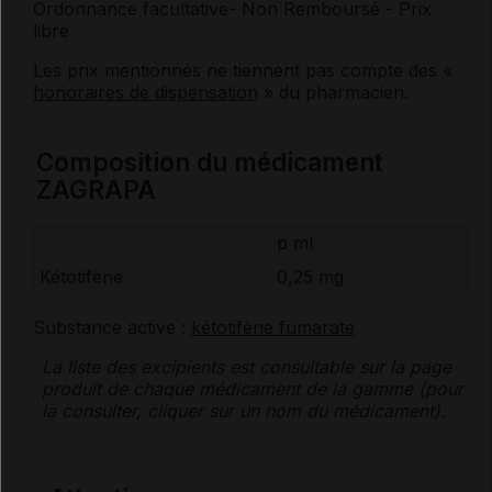
Ordonnance facultative
- Non Remboursé
- Prix
libre
Les prix mentionnés ne tiennent pas compte des «
honoraires de dispensation
» du pharmacien.
Composition du médicament
ZAGRAPA
p ml
Kétotifène
0,25 mg
Substance active :
kétotifène fumarate
La liste des
excipients
est consultable sur la page
produit de chaque médicament de la gamme (pour
la consulter, cliquer sur un nom du médicament).