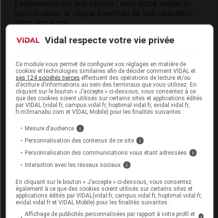
l'allaitement est mal connu : seul votre médecin
peut évaluer le risque éventuel de son utilisation
dans votre cas.
Vidal respecte votre vie privée
Mode d'emploi et posologie du
médicament ZAGRAPA
Ce module vous permet de configurer vos réglages en matière de
cookies et technologies similaires afin de décider comment VIDAL et
ses 124 sociétés tierces
effectuent des opérations de lecture et/ou
Avant la première utilisation, il est recommandé
d’écriture d’informations au sein des terminaux que vous utilisez. En
cliquant sur le bouton « J’accepte » ci-dessous, vous consentez à ce
d'éliminer les 5 premières
gouttes
.
que des cookies soient utilisés sur certains sites et applications édités
par VIDAL (vidal.fr, campus.vidal.fr, hoptimal.vidal.fr, evidal.vidal.fr,
Tirer la paupière inférieure vers le bas tout en
fr.m3manabu.com et VIDAL Mobile) pour les finalités suivantes :
regardant vers le haut. Déposer les
gouttes
de
Mesure d’audience
i
collyre
entre la paupière et le globe oculaire (
cul-
de-sac conjonctival
).
Personnalisation des contenus de ce site
i
Personnalisation des communications vous étant adressées
i
Veiller à ne pas mettre en contact l'embout du
Interaction avec les réseaux sociaux
i
flacon avec l'œil ou les doigts pour éviter de
contaminer le
collyre
avec les
germes
présents sur
En cliquant sur le bouton « J’accepte » ci-dessous, vous consentez
les paupières ou la peau.
également à ce que des cookies soient utilisés sur certains sites et
applications édités par VIDAL(vidal.fr, campus.vidal.fr, hoptimal.vidal.fr,
evidal.vidal.fr et VIDAL Mobile) pour les finalités suivantes :
Posologie usuelle :
Affichage de publicités personnalisées par rapport à votre profil et
i