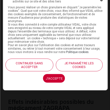
activités sur ce site et des sites tiers
Adulte et enfant de plus de 6 ans
: 1
goutte
, 2
Vous pouvez réaliser un choix granulaire en cliquant "Je paramètre les
fois par jour.
cookies". Quel que soit votre choix, vous êtes informé que VIDAL utilise
des cookies exemptés de consentement, de fonctionnement et de
mesure d'audience pour produire des statistiques de visites
anonymes.
Conseils
Si vous êtes connecté à votre compte utilisateur VIDAL, votre choix
sera enregistré au niveau de votre compte VIDAL et sera appliqué
depuis l’ensemble des terminaux que vous utilisez. A défaut, votre
L'application correcte du produit peut nécessiter
choix sera uniquement applicable au terminal que vous utilisez
actuellement : un cookie « technique » sera déposé sur votre terminal
une aide.
pour mémoriser votre choix.
Pour en savoir plus sur l’utilisation des cookies et autres traceurs
Il peut être nécessaire de comprimer les
voies
similaires, ou retirer à tout moment votre consentement à leur usage,
nous vous invitons à vous rendre sur notre
Politique cookies
.
lacrymales (angle interne de l'œil) ou de fermer
les paupières pendant 1 ou 2 minutes après
CONTINUER SANS
JE PARAMÈTRE LES
l'instillation, pour éviter un passage excessif du
ACCEPTER
COOKIES
produit dans le sang : demandez conseil à votre
ophtalmologiste.
J'ACCEPTE
Ne conservez pas le flacon plus de 3 mois après
ouverture.
Effets indésirables possibles du
médicament ZAGRAPA