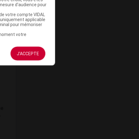
mesure d'audience pour
i
u de votre compte VIDAL
a uniquement applicable
rminal pour mémoriser
t moment votre
J'ACCEPTE
se
,