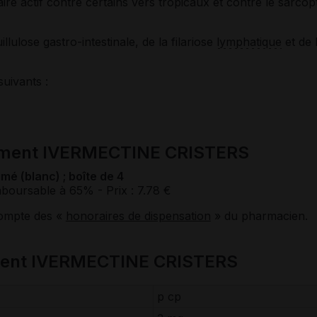
re actif contre certains vers tropicaux et contre le sarcop
uillulose gastro-intestinale, de la filariose
lymphatique
et de 
suivants :
cament IVERMECTINE CRISTERS
é (blanc) ; boîte de 4
mboursable à 65%
- Prix : 7.78 €
compte des «
honoraires de dispensation
» du pharmacien.
ment IVERMECTINE CRISTERS
p cp