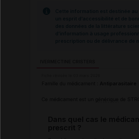
Cette information est destinée au 
un esprit d’accessibilité et de bon
des données de la littérature scie
d’information à usage professionne
prescription ou de délivrance de
IVERMECTINE CRISTERS
Fiche révisée le 03 mars 2026
Famille du médicament :
Antiparasitaire
Ce médicament est un
générique
de STR
Dans quel cas le médic
prescrit ?