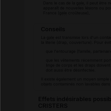
Dans le cas de la
gale
, il peut être 
apparaît de nouvelles lésions ou po
France (
gale
croûteuse),
Conseils
La
gale
est transmise lors d'un conta
la literie (drap, couverture). Pour évit
que l'entourage (famille, partenair
que les vêtements récemment porté
linge de corps et les draps doivent 
doit aussi être désinfectée.
Il existe également un moyen simple
objets contaminés non lavables dans 
Effets indésirables pos
CRISTERS