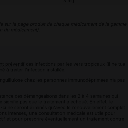
3 mg
le sur la page produit de chaque médicament de la gamme
nom du médicament).
nt préventif
des infections par les vers tropicaux (il ne tue
é à traiter l’infection installée.
 l'anguillulose chez les personnes immunodéprimées n’a pas
sistance des démangeaisons dans les 2 à 4 semaines qui
e signifie pas que le traitement a échoué. En effet, le
-ci ne seront éliminés qu'avec le renouvellement complet
ns intenses, une consultation médicale est utile pour
actif et pour prescrire éventuellement un traitement contre