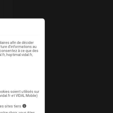
e
aires afin de décider
iture d’informations au
s consentez à ce que des
fr, hoptimal.vidal.fr,
okies soient utilisés sur
vidal.fr et VIDAL Mobile)
es sites tiers
i
votre choix, vous êtes