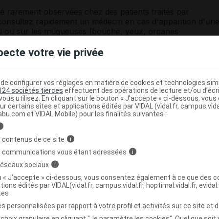
é rarement observées chez des patients traités par
t consultez rapidement un médecin en cas d'apparition d'un
u ou sur les
muqueuses
(bouche, yeux, organes
ion cutanée grave
contre-indique définitivement son
pecte votre vie privée
étourdissement,
vertiges
, tremblements) pouvant affecter
nt de machines ont été observés chez certains patients.
e configurer vos réglages en matière de cookies et technologies simil
n ce médicament avant de conduire ou d'utiliser une
124 sociétés tierces
effectuent des opérations de lecture et/ou d’écr
ous utilisez. En cliquant sur le bouton « J’accepte » ci-dessous, vou
ur certains sites et applications édités par VIDAL (vidal.fr, campus.vidal.
abu.com et VIDAL Mobile) pour les finalités suivantes :
i
laitement
 contenus de ce site
i
s communications vous étant adressées
i
 réseaux sociaux
i
on « J’accepte » ci-dessous, vous consentez également à ce que des co
'utilisation de l'ivermectine chez un nombre limité de
tions édités par VIDAL(vidal.fr, campus.vidal.fr, hoptimal.vidal.fr, evidal.
Ce médicament peut être utilisé pendant la grossesse si
tes :
s personnalisées par rapport à votre profil et activités sur ce site et d
choix granulaire en cliquant "Je paramètre les cookies". Quel que soit 