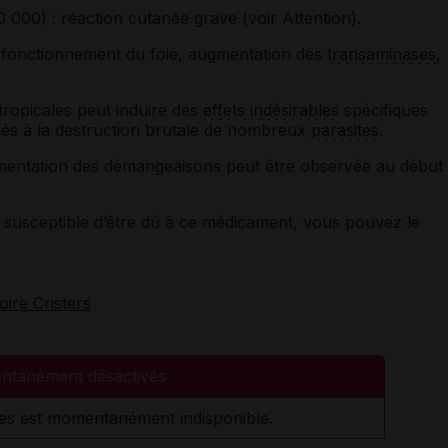
 000) : réaction cutanée grave (voir Attention).
 du fonctionnement du foie, augmentation des
transaminases
,
tropicales peut induire des
effets indésirables
spécifiques
liés à la destruction brutale de nombreux
parasites
.
mentation des démangeaisons peut être observée au début
susceptible d’être dû à ce médicament, vous pouvez le
oire Cristers
ntanément désactivés
es est momentanément indisponible.