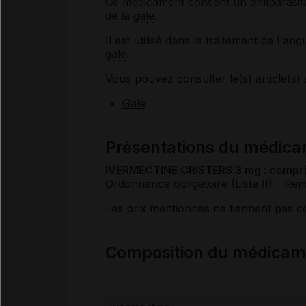
Ce médicament contient un antiparasitai
de la
gale
.
Il est utilisé dans le traitement de l'ang
gale
.
Vous pouvez consulter le(s) article(s) 
Gale
Présentations du médi
IVERMECTINE CRISTERS 3 mg : comprim
Ordonnance obligatoire (Liste II)
- Re
Les prix mentionnés ne tiennent pas 
Composition du médica