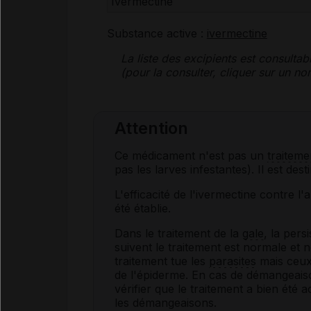
Ivermectine
Substance active :
ivermectine
La liste des
excipients
est consultab
(pour la consulter, cliquer sur un 
Attention
Ce médicament n'est pas un
traiteme
pas les larves infestantes). Il est destin
L'efficacité de l'ivermectine contre
été établie.
Dans le traitement de la
gale
, la per
suivent le traitement est normale et n
traitement tue les
parasites
mais ceux
de l'épiderme. En cas de démangeaiso
vérifier que le traitement a bien été 
les démangeaisons.