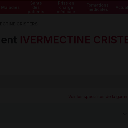
Santé
Prise en
Formations
Maladies
des
charge
Actual
médicales
patients
médicale
ECTINE CRISTERS
ment
IVERMECTINE CRIST
Voir les spécialités de la gam