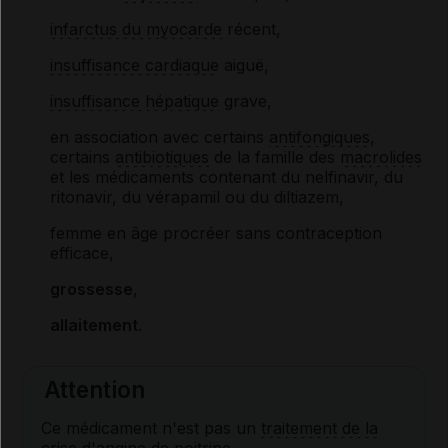
infarctus du myocarde
récent,
insuffisance cardiaque
aiguë,
insuffisance hépatique
grave,
en association avec certains
antifongiques
,
certains
antibiotiques
de la famille des
macrolides
et les médicaments contenant du nelfinavir, du
ritonavir, du vérapamil ou du diltiazem,
femme en âge procréer sans contraception
efficace,
grossesse
,
allaitement
.
Attention
Ce médicament n'est pas un
traitement de la