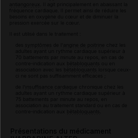
antiangoreux
. Il agit principalement en abaissant la
fréquence cardiaque. Il permet ainsi de réduire les
besoins en oxygène du cœur et de diminuer la
pression exercée sur le cœur.
Il est utilisé dans le traitement :
des
symptômes
de l'
angine de poitrine
chez les
adultes ayant un rythme cardiaque supérieur à
70 battements par minute au repos, en cas de
contre-indication aux
bêtabloquants
ou en
association avec les
bêtabloquants
lorsque ceux-
ci ne sont pas suffisamment efficaces ;
de l'
insuffisance cardiaque
chronique chez les
adultes ayant un rythme cardiaque supérieur à
75 battements par minute au repos, en
association au traitement standard ou en cas de
contre-indication aux
bêtabloquants
.
Présentations du médicament