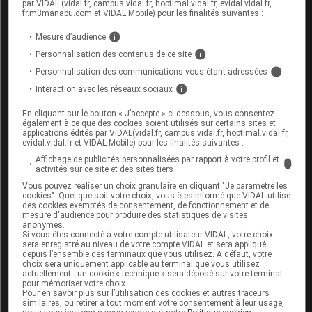
par VIDAL (vidal.fr, campus.vidal.fr, hoptimal.vidal.fr, evidal.vidal.fr,
Évitez de consommer du pamplemousse au
fr.m3manabu.com et VIDAL Mobile) pour les finalités suivantes :
cours du traitement : risque d'augmentation des
Mesure d’audience
i
effets indésirables
.
Personnalisation des contenus de ce site
i
Ce médicament peut être responsable de
Personnalisation des communications vous étant adressées
i
phénomènes lumineux visuels passagers. Soyez
Interaction avec les réseaux sociaux
i
prudent en cas de conduite automobile en
particulier lors de la conduite de nuit.
En cliquant sur le bouton « J’accepte » ci-dessous, vous consentez
également à ce que des cookies soient utilisés sur certains sites et
applications édités par VIDAL(vidal.fr, campus.vidal.fr, hoptimal.vidal.fr,
evidal.vidal.fr et VIDAL Mobile) pour les finalités suivantes :
Interactions du médicament
Affichage de publicités personnalisées par rapport à votre profil et
IVABRADINE ALTER avec d'autres
i
activités sur ce site et des sites tiers
substances
Vous pouvez réaliser un choix granulaire en cliquant "Je paramètre les
cookies". Quel que soit votre choix, vous êtes informé que VIDAL utilise
des cookies exemptés de consentement, de fonctionnement et de
Ce médicament ne doit pas être associé à certains
mesure d'audience pour produire des statistiques de visites
anonymes.
traitements du
VIH
(nelfinavir, ritonavir), aux
Si vous êtes connecté à votre compte utilisateur VIDAL, votre choix
antibiotiques
de la famille des
macrolides
sera enregistré au niveau de votre compte VIDAL et sera appliqué
(clarithromycine, érythromycine, josamycine,
depuis l’ensemble des terminaux que vous utilisez. A défaut, votre
choix sera uniquement applicable au terminal que vous utilisez
télithromycine), aux
antifongiques
contenant de
actuellement : un cookie « technique » sera déposé sur votre terminal
l'itraconazole ou du kétoconazole ou aux
pour mémoriser votre choix.
Pour en savoir plus sur l’utilisation des cookies et autres traceurs
médicaments contenant du diltiazem ou du
similaires, ou retirer à tout moment votre consentement à leur usage,
vérapamil : risque de ralentissement important du