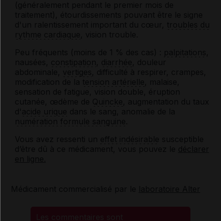
(généralement pendant le premier mois de
traitement), étourdissements pouvant être le signe
d'un ralentissement important du cœur,
troubles du
rythme cardiaque
, vision trouble.
Peu fréquents (moins de 1 % des cas) :
palpitations
,
nausées,
constipation
,
diarrhée
, douleur
abdominale,
vertiges
, difficulté à respirer, crampes,
modification de la
tension artérielle
, malaise,
sensation de fatigue, vision double, éruption
cutanée, œdème de
Quincke
, augmentation du taux
d'
acide urique
dans le sang, anomalie de la
numération formule sanguine
.
Vous avez ressenti un
effet indésirable
susceptible
d’être dû à ce médicament, vous pouvez le
déclarer
en ligne.
Médicament commercialisé par le
laboratoire Alter
Les commentaires sont