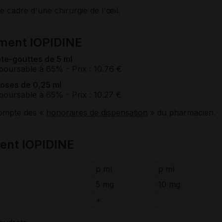
le cadre d'une chirurgie de l'œil.
ment IOPIDINE
te-
gouttes
de 5 ml
boursable à 65%
- Prix : 10.76 €
doses de 0,25 ml
boursable à 65%
- Prix : 10.27 €
compte des «
honoraires de dispensation
» du pharmacien.
ent IOPIDINE
p ml
p ml
5 mg
10 mg
+