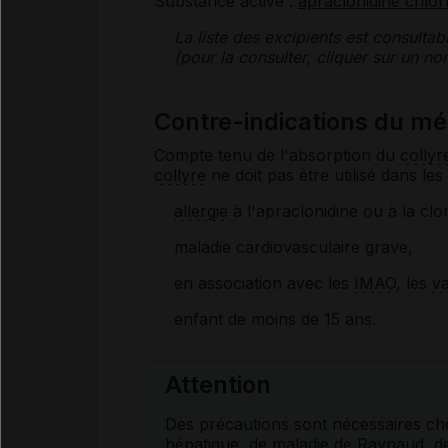
Substance active :
apraclonidine chlor
La liste des
excipients
est consultab
(pour la consulter, cliquer sur un 
Contre-indications du m
Compte tenu de l'absorption du
collyr
collyre
ne doit pas être utilisé dans les
allergie
à l'apraclonidine ou à la clon
maladie cardiovasculaire grave,
en association avec les
IMAO
, les
va
enfant de moins de 15 ans
.
Attention
Des précautions sont nécessaires ch
hépatique, de maladie de
Raynaud
, 