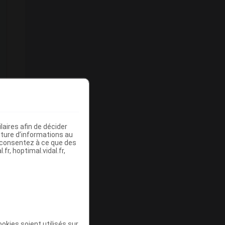
s
aires afin de décider
iture d’informations au
s consentez à ce que des
fr, hoptimal.vidal.fr,
okies soient utilisés sur