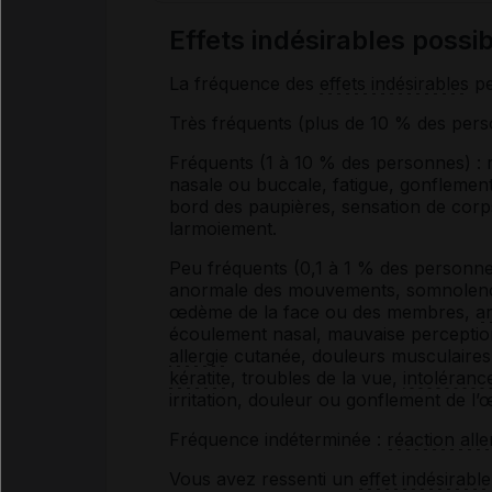
Effets indésirables poss
La fréquence des
effets indésirables
pe
Très fréquents (plus de 10 % des per
Fréquents (1 à 10 % des personnes) : 
nasale ou buccale, fatigue, gonflement
bord des paupières, sensation de corps
larmoiement.
Peu fréquents (0,1 à 1 % des personne
anormale des mouvements, somnolence,
œdème de la face ou des membres,
a
écoulement nasal, mauvaise perception
allergie
cutanée, douleurs musculaires, m
kératite
, troubles de la vue,
intoléranc
irritation, douleur ou gonflement de l’œ
Fréquence indéterminée :
réaction alle
Vous avez ressenti un
effet indésirable