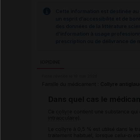
Cette information est destinée au 
un esprit d’accessibilité et de bon
des données de la littérature scie
d’information à usage professionne
prescription ou de délivrance de
IOPIDINE
Fiche révisée le 18 mai 2026
Famille du médicament :
Collyre antigla
Dans quel cas le médicame
Ce
collyre
contient une substance qui d
intraoculaire
).
Le
collyre
à 0,5 % est utilisé dans le t
traitement habituel, lorsque celui-ci es