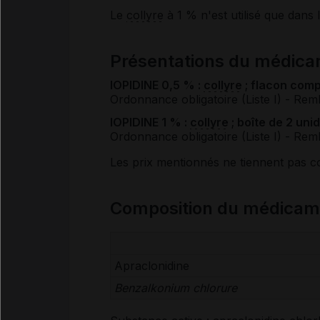
Le
collyre
à 1 % n'est utilisé que dans 
Présentations du médica
IOPIDINE 0,5 % :
collyre
; flacon comp
Ordonnance obligatoire (Liste I)
- Rem
IOPIDINE 1 % :
collyre
; boîte de 2 uni
Ordonnance obligatoire (Liste I)
- Rem
Les prix mentionnés ne tiennent pas 
Composition du médicam
Apraclonidine
Benzalkonium chlorure