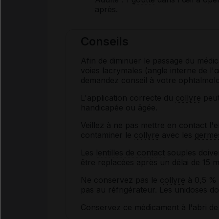
après.
Conseils
Afin de diminuer le passage du médi
voies
lacrymales (angle interne de l'œi
demandez conseil à votre ophtalmolo
L'application correcte du
collyre
peut
handicapée ou âgée.
Veillez à ne pas mettre en contact l'
contaminer le
collyre
avec les
germe
Les
lentilles de contact
souples doivent
être replacées après un délai de 15 m
Ne conservez pas le
collyre
à 0,5 % p
pas au réfrigérateur. Les unidoses doi
Conservez ce médicament à l'abri de 