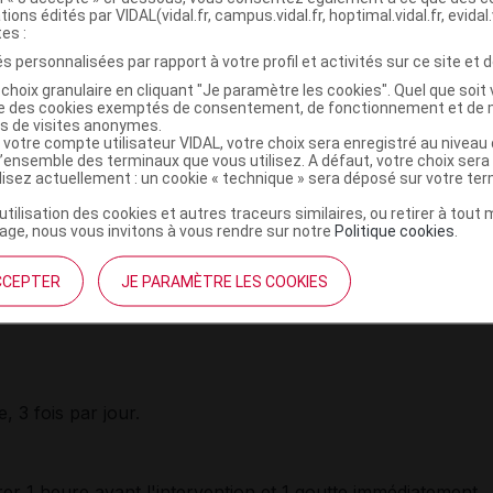
tions édités par VIDAL(vidal.fr, campus.vidal.fr, hoptimal.vidal.fr, evidal.
tes :
s personnalisées par rapport à votre profil et activités sur ce site et d
laitement
choix granulaire en cliquant "Je paramètre les cookies". Quel que soit 
ise des cookies exemptés de consentement, de fonctionnement et de 
rossesse ou l'allaitement est mal connu. Par prudence, son
es de visites anonymes.
 votre compte utilisateur VIDAL, votre choix sera enregistré au nivea
einte ou chez celle qui allaite.
l’ensemble des terminaux que vous utilisez. A défaut, votre choix ser
ilisez actuellement : un cookie « technique » sera déposé sur votre te
gie du médicament IOPIDINE
’utilisation des cookies et autres traceurs similaires, ou retirer à tou
ge, nous vous invitons à vous rendre sur notre
Politique cookies
.
as tout en regardant vers le haut et déposer une
goutte
de
ulaire (
cul-de-sac conjonctival
).
CCEPTER
JE PARAMÈTRE LES COOKIES
, 3 fois par jour.
er 1 heure avant l'intervention et 1
goutte
immédiatement