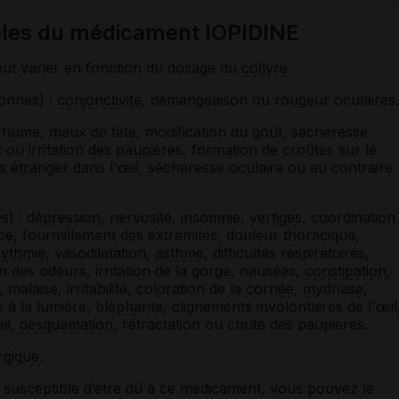
ibles du médicament IOPIDINE
ut varier en fonction du dosage du
collyre
.
sonnes) :
conjonctivite
, démangeaison ou rougeur oculaires.
rhume, maux de tête, modification du goût, sécheresse
 ou irritation des paupières, formation de croûtes sur le
 étranger dans l'œil, sécheresse oculaire ou au contraire
s) :
dépression
, nervosité, insomnie,
vertiges
, coordination
 fourmillement des extrémités, douleur thoracique,
rythmie
, vasodilatation,
asthme
, difficultés respiratoires,
 des odeurs, irritation de la gorge, nausées,
constipation
,
alaise, irritabilité, coloration de la
cornée
,
mydriase
,
e
à la lumière,
blépharite
, clignements involontaires de l'œil
il,
desquamation
, rétractation ou chute des paupières.
rgique
.
susceptible d’être dû à ce médicament, vous pouvez le