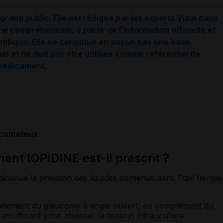
grand public. Elle est rédigée par les experts Vidal dans
ne compréhension, à partir de l’information officielle et
ntifique. Elle ne constitue en aucun cas une base
l et ne doit pas être utilisée comme référentiel de
 médicament.
ucomateux
nt IOPIDINE est-il prescrit ?
iminue la pression des liquides contenus dans l'œil (
tensio
raitement du
glaucome
à angle ouvert, en complément du
t insuffisant pour abaisser la
tension intraoculaire
.