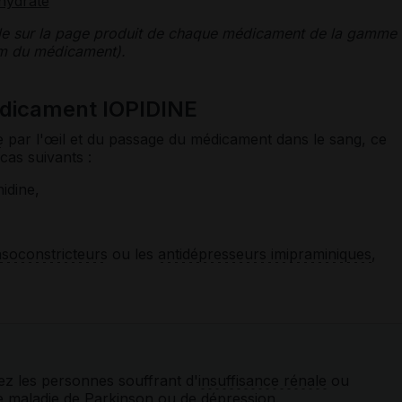
hydrate
le sur la page produit de chaque médicament de la gamme
nom du médicament).
édicament IOPIDINE
e
par l'œil et du passage du médicament dans le sang, ce
 cas suivants :
idine,
soconstricteurs
ou les
antidépresseurs imipraminiques
,
ez les personnes souffrant d'
insuffisance rénale
ou
de
maladie de Parkinson
ou de
dépression
.