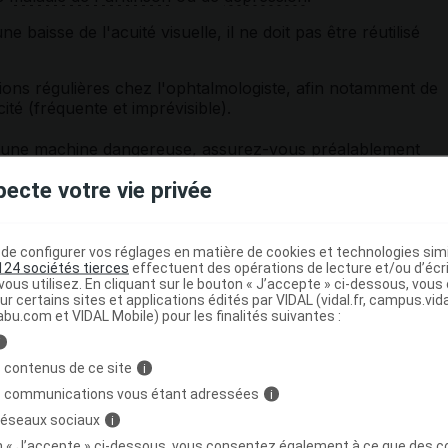
ne baisse de l'acuité visuelle, il ne doit pas être réutilisé
tions régulières chez l'ophtalmologiste, afin notamment de
ité (fréquente et imprévisible).
er une machine dangereuse, assurez-vous préalablement
re
vigilance
.
pecte votre vie privée
ent IOPIDINE avec d'autres substance
e configurer vos réglages en matière de cookies et technologies simil
124 sociétés tierces
effectuent des opérations de lecture et/ou d’écr
ous utilisez. En cliquant sur le bouton « J’accepte » ci-dessous, vou
ur certains sites et applications édités par VIDAL (vidal.fr, campus.vidal.
 minutes entre les instillations de
collyres
différents : ce
abu.com et VIDAL Mobile) pour les finalités suivantes :
ue
collyre
soit correctement absorbé par l'œil.
i
 contenus de ce site
i
s communications vous étant adressées
i
ocié avec les
IMAO
, les
vasoconstricteurs
et les
 réseaux sociaux
i
in si vous prenez un bêta-bloquant, un
antihypertenseur
ou
on « J’accepte » ci-dessous, vous consentez également à ce que des co