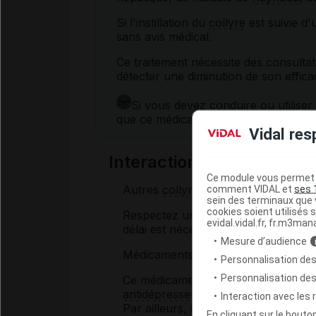
Si l'instillation du
collyre
est suivie d'u
sans avis médical.
Ce traitement nécessite des consulta
détecter une diminution de son efficac
Si vous devez conduire ou utilis
que ce médicament n'altère pas vot
Vidal res
Interactions du médicam
Ce module vous permet d
Autres
collyres
:
comment VIDAL et
ses 
sein des terminaux que v
cookies soient utilisés s
Respectez un intervalle d'au moins 5
evidal.vidal.fr, fr.m3man
délai est nécessaire pour que chaq
Mesure d’audience
Médicaments par
voie
orale :
Personnalisation des
Personnalisation de
Ce médicament ne doit pas être ass
antidépresseurs imipraminiques
.
Interaction avec les
Par ailleurs, informez votre médec
En cliquant sur le bout