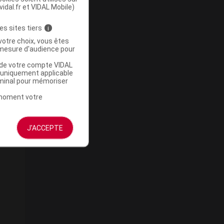
vidal.fr et VIDAL Mobile)
es sites tiers
i
votre choix, vous êtes
mesure d'audience pour
u de votre compte VIDAL
a uniquement applicable
rminal pour mémoriser
t moment votre
J'ACCEPTE