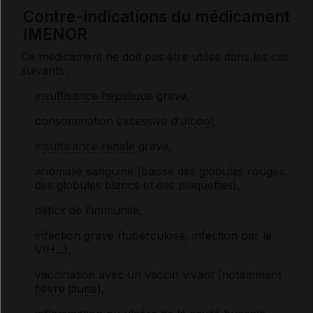
Contre-indications du médicament
IMENOR
Ce médicament ne doit pas être utilisé dans les cas
suivants :
insuffisance hépatique
grave,
consommation excessive d'
alcool
,
insuffisance rénale
grave,
anomalie sanguine (baisse des
globules rouges
,
des
globules blancs
et des plaquettes),
déficit de l'immunité,
infection grave (
tuberculose
, infection par le
VIH
...),
vaccination avec un
vaccin
vivant (notamment
fièvre jaune
),