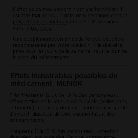
L'effet de ce médicament n'est pas immédiat : il
est maximal après un délai de 6 semaines dans la
polyarthrite rhumatoïde
et de 4 à 8 semaines
dans le
psoriasis
.
Une supplémentation en
acide folique
peut être
recommandée par votre médecin. Elle doit être
prise tous les jours de la semaine, sauf le jour de
la prise du méthotrexate.
Effets indésirables possibles du
médicament IMENOR
Très fréquents (plus de 10 % des personnes) :
inflammation
de la
muqueuse
buccale (plaies dans
la bouche), nausées, douleurs abdominales, perte
d'appétit, digestion difficile, augmentation des
transaminases
.
Fréquents (1 à 10 % des personnes) : infection,
diarrhées
, maux de tête, fatigue, somnolence,