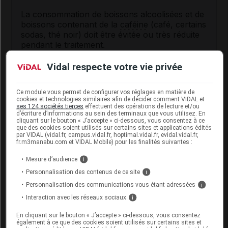
La consommation de boissons alcoolisées et de
boissons contenant de la
caféine
(café, certains
sodas, thé noir) doit être évitée ou très réduite
pendant le traitement.
Vidal respecte votre vie privée
Conducteur : ce médicament peut provoquer
des étourdissements ou une baisse de la
vigilance
.
Ce module vous permet de configurer vos réglages en matière de
cookies et technologies similaires afin de décider comment VIDAL et
ses 124 sociétés tierces
effectuent des opérations de lecture et/ou
d’écriture d’informations au sein des terminaux que vous utilisez. En
Interactions du médicament
cliquant sur le bouton « J’accepte » ci-dessous, vous consentez à ce
IMENOR avec d'autres substances
que des cookies soient utilisés sur certains sites et applications édités
par VIDAL (vidal.fr, campus.vidal.fr, hoptimal.vidal.fr, evidal.vidal.fr,
fr.m3manabu.com et VIDAL Mobile) pour les finalités suivantes :
Ce médicament ne doit pas être associé :
Mesure d’audience
i
aux
salicylés
(lorsque la dose de méthotrexate
Personnalisation des contenus de ce site
i
est supérieure à 15 mg par semaine), aux
médicaments contenant du probénécide, de la
Personnalisation des communications vous étant adressées
i
phénylbutazone, du sulfaméthoxazole et du
Interaction avec les réseaux sociaux
i
triméthoprime : augmentation du risque
d'anomalie de la
numération formule sanguine
,
En cliquant sur le bouton « J’accepte » ci-dessous, vous consentez
également à ce que des cookies soient utilisés sur certains sites et