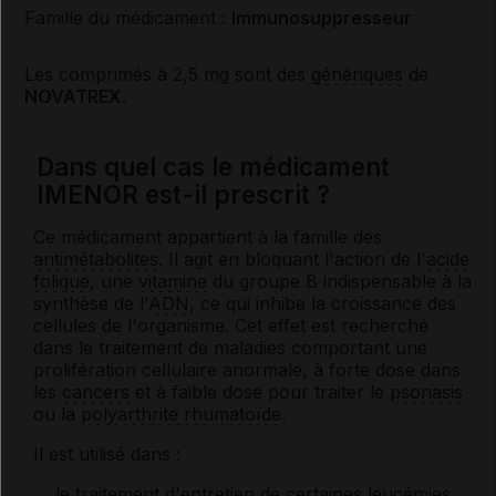
Famille du médicament :
Immunosuppresseur
Les comprimés à 2,5 mg sont des
génériques
de
NOVATREX
.
Dans quel cas le médicament
IMENOR est-il prescrit ?
Ce médicament appartient à la famille des
antimétabolites
. Il agit en bloquant l'action de l'
acide
folique
, une
vitamine
du groupe B indispensable à la
synthèse de l'
ADN
, ce qui inhibe la croissance des
cellules de l'organisme. Cet effet est recherché
dans le traitement de maladies comportant une
prolifération cellulaire anormale, à forte dose dans
les
cancers
et à faible dose pour traiter le
psoriasis
ou la
polyarthrite rhumatoïde
.
Il est utilisé dans :
le traitement d'entretien de certaines
leucémies