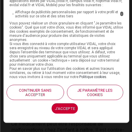
applications édités par VIDAL(vidal.fr, campus.vidal.fr, hoptimal.vidal.fr,
à la phénytoïne : risque de
convulsions
.
evidal.vidal.fr et VIDAL Mobile) pour les finalités suivantes :
Affichage de publicités personnalisées par rapport à votre profil et
Ce médicament peut interagir avec les
pénicillines
et
i
activités sur ce site et des sites tiers
les
AINS
. Néanmoins, dans le traitement de la
Vous pouvez réaliser un choix granulaire en cliquant "Je paramètre les
polyarthrite rhumatoïde
, la prise d'aspirine ou
cookies". Quel que soit votre choix, vous êtes informé que VIDAL utilise
d'
AINS
peut être poursuivie. Le médecin en tient
des cookies exemptés de consentement, de fonctionnement et de
mesure d'audience pour produire des statistiques de visites
compte dans sa prescription.
anonymes.
Si vous êtes connecté à votre compte utilisateur VIDAL, votre choix
Informez votre médecin de la prise éventuelle de
sera enregistré au niveau de votre compte VIDAL et sera appliqué
depuis l’ensemble des terminaux que vous utilisez. A défaut, votre
médicaments contenant de la ciclosporine, du
choix sera uniquement applicable au terminal que vous utilisez
tacrolimus, et des
sulfamides
antibactériens.
actuellement : un cookie « technique » sera déposé sur votre terminal
pour mémoriser votre choix.
Pour en savoir plus sur l’utilisation des cookies et autres traceurs
En cas de vaccination, l'utilisation d'un
vaccin
similaires, ou retirer à tout moment votre consentement à leur usage,
vivant est contre-indiquée (notamment
vaccin
nous vous invitons à vous rendre sur notre
Politique cookies
.
contre la
fièvre jaune
).
CONTINUER SANS
JE PARAMÈTRE LES
ACCEPTER
COOKIES
Fertilité, grossesse et allaitement
J'ACCEPTE
Grossesse :
Ce médicament peut être responsable de
malformations chez l'enfant à naître. Il est contre-