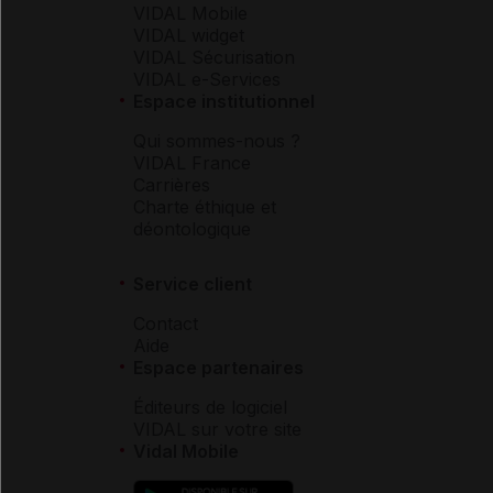
VIDAL Mobile
VIDAL widget
VIDAL Sécurisation
VIDAL e-Services
Espace institutionnel
Qui sommes-nous ?
VIDAL France
Carrières
Charte éthique et
déontologique
Service client
Contact
Aide
Espace partenaires
Éditeurs de logiciel
VIDAL sur votre site
Vidal Mobile