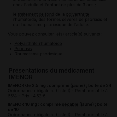
chez l'adulte et l'enfant de plus de 3 ans ;
le
traitement de fond
de la
polyarthrite
rhumatoïde
, des formes sévères de
psoriasis
et
du rhumatisme psoriasique de l'adulte.
Vous pouvez consulter le(s) article(s) suivants :
Polyarthrite rhumatoïde
Psoriasis
Rhumatisme psoriasique
Présentations du médicament
IMENOR
IMENOR Gé 2,5 mg : comprimé (jaune) ; boîte de 24
Ordonnance obligatoire (Liste I)
- Remboursable à
65%
- Prix : 4.52 €
IMENOR 10 mg : comprimé
sécable
(jaune) ; boîte
de 10
Ordonnance obligatoire (Liste I)
- Remboursable à