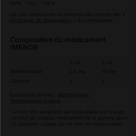
100%
- Prix : 7.39 €
Les prix mentionnés ne tiennent pas compte des «
honoraires de dispensation
» du pharmacien.
Composition du médicament
IMENOR
p cp
p cp
Méthotrexate
2,5 mg
10 mg
Lactose
+
+
Substances actives :
Méthotrexate
,
Méthotrexate sodique
La liste des
excipients
est consultable sur la page
produit de chaque médicament de la gamme (pour
la consulter, cliquer sur un nom du médicament).