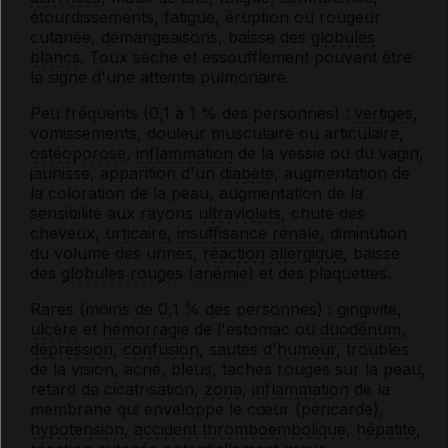
étourdissements, fatigue, éruption ou rougeur
cutanée, démangeaisons, baisse des
globules
blancs
. Toux sèche et essoufflement pouvant être
le signe d'une atteinte pulmonaire.
Peu fréquents (0,1 à 1 % des personnes) :
vertiges
,
vomissements, douleur musculaire ou articulaire,
ostéoporose
,
inflammation
de la vessie ou du vagin,
jaunisse, apparition d'un
diabète
, augmentation de
la coloration de la peau, augmentation de la
sensibilité aux rayons
ultraviolets
, chute des
cheveux,
urticaire
,
insuffisance rénale
, diminution
du volume des urines,
réaction allergique
, baisse
des
globules rouges
(
anémie
) et des plaquettes.
Rares (moins de 0,1 % des personnes) : gingivite,
ulcère
et
hémorragie
de l'estomac ou
duodénum
,
dépression
,
confusion
, sautes d'
humeur
, troubles
de la vision, acné, bleus, taches rouges sur la peau,
retard de cicatrisation,
zona
,
inflammation
de la
membrane qui enveloppe le cœur (péricarde),
hypotension
,
accident thromboembolique
,
hépatite
,