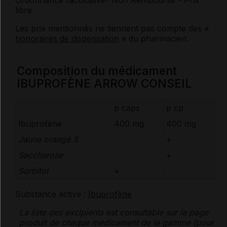
Ordonnance facultative
- Non Remboursé
- Prix
libre
Les prix mentionnés ne tiennent pas compte des «
honoraires de dispensation
» du pharmacien.
Composition du médicament
IBUPROFÈNE ARROW CONSEIL
p caps
p cp
Ibuprofène
400 mg
400 mg
Jaune orangé S
+
Saccharose
+
Sorbitol
+
Substance active :
Ibuprofène
La liste des
excipients
est consultable sur la page
produit de chaque médicament de la gamme (pour