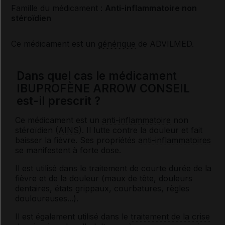
Famille du médicament :
Anti-inflammatoire non
stéroïdien
Ce médicament est un
générique
de ADVILMED.
Dans quel cas le médicament
IBUPROFÈNE ARROW CONSEIL
est-il prescrit ?
Ce médicament est un
anti-inflammatoire
non
stéroïdien (
AINS
). Il lutte contre la douleur et fait
baisser la fièvre. Ses propriétés
anti-inflammatoires
se manifestent à forte dose.
Il est utilisé dans le traitement de courte durée de la
fièvre et de la douleur (maux de tête, douleurs
dentaires, états grippaux, courbatures, règles
douloureuses...).
Il est également utilisé dans le
traitement de la crise