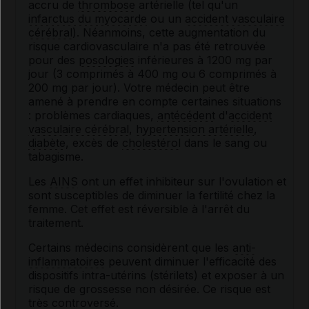
accru de
thrombose
artérielle (tel qu'un
infarctus du myocarde
ou un
accident vasculaire
cérébral
). Néanmoins, cette augmentation du
risque cardiovasculaire n'a pas été retrouvée
pour des
posologies
inférieures à 1200 mg par
jour (3 comprimés à 400 mg ou 6 comprimés à
200 mg par jour). Votre médecin peut être
amené à prendre en compte certaines situations
: problèmes cardiaques,
antécédent
d'
accident
vasculaire cérébral
,
hypertension artérielle
,
diabète
, excès de
cholestérol
dans le sang ou
tabagisme.
Les
AINS
ont un effet inhibiteur sur l'ovulation et
sont susceptibles de diminuer la fertilité chez la
femme. Cet effet est réversible à l'arrêt du
traitement.
Certains médecins considèrent que les
anti-
inflammatoires
peuvent diminuer l'efficacité des
dispositifs intra-utérins (stérilets) et exposer à un
risque de grossesse non désirée. Ce risque est
très controversé.