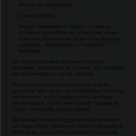
lésions des
muqueuses
;
crise d'
asthme
;
fatigue inhabituelle et intense, ou baisse
brutale et importante du volume des urines
chez une personne souffrant d'
insuffisance
cardiaque
, déshydratée ou traitée par
diurétique
.
Les
AINS
pourraient aggraver certaines
infections, notamment de la peau ; leur utilisation
est déconseillée en cas de varicelle.
Des précautions sont nécessaires chez la
personne âgée ou en cas d'
antécédent
d'
ulcère
de l'estomac ou du
duodénum
ou de risque
hémorragique, notamment digestif (maladie de
Crohn
,
rectocolite hémorragique
).
Des études cliniques suggèrent que l'utilisation
de l'ibuprofène, surtout en prises prolongées à
forte dose, pourrait être associée à un risque