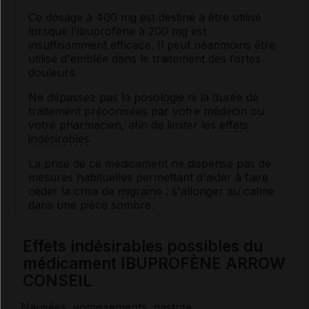
Ce dosage à 400 mg est destiné à être utilisé
lorsque l'ibuprofène à 200 mg est
insuffisamment efficace. Il peut néanmoins être
utilisé d'emblée dans le traitement des fortes
douleurs.
Ne dépassez pas la
posologie
ni la durée de
traitement préconisées par votre médecin ou
votre pharmacien, afin de limiter les
effets
indésirables
.
La prise de ce médicament ne dispense pas de
mesures habituelles permettant d'aider à faire
céder la crise de
migraine
: s'allonger au calme
dans une pièce sombre.
Effets indésirables possibles du
médicament IBUPROFÈNE ARROW
CONSEIL
Nausées, vomissements,
gastrite
.