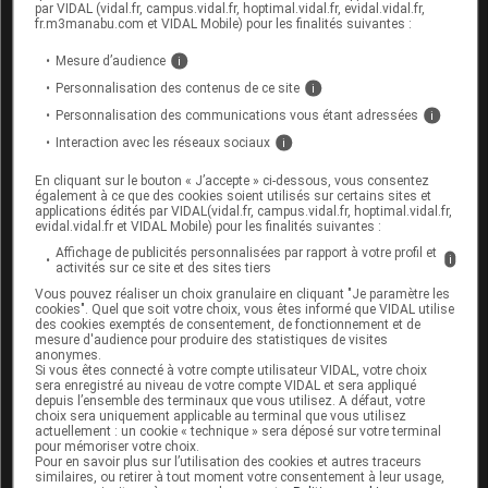
par VIDAL (vidal.fr, campus.vidal.fr, hoptimal.vidal.fr, evidal.vidal.fr,
fr.m3manabu.com et VIDAL Mobile) pour les finalités suivantes :
le méthotrexate.
Mesure d’audience
i
Informez par ailleurs votre médecin ou votre
Personnalisation des contenus de ce site
i
pharmacien en cas de traitement par un
diurétique
,
Personnalisation des communications vous étant adressées
i
un inhibiteur de l'
enzyme
de conversion, un
inhibiteur de l'angiotensine II, un
bêtabloquant
ou
Interaction avec les réseaux sociaux
i
un médicament contenant de la ciclosporine.
En cliquant sur le bouton « J’accepte » ci-dessous, vous consentez
également à ce que des cookies soient utilisés sur certains sites et
applications édités par VIDAL(vidal.fr, campus.vidal.fr, hoptimal.vidal.fr,
evidal.vidal.fr et VIDAL Mobile) pour les finalités suivantes :
Fertilité, grossesse et allaitement
Affichage de publicités personnalisées par rapport à votre profil et
i
Grossesse :
activités sur ce site et des sites tiers
Vous pouvez réaliser un choix granulaire en cliquant "Je paramètre les
cookies". Quel que soit votre choix, vous êtes informé que VIDAL utilise
La prise d'
AINS
pendant la grossesse expose
des cookies exemptés de consentement, de fonctionnement et de
l'enfant à naître à des effets néfastes
mesure d'audience pour produire des statistiques de visites
anonymes.
(malformations cardiaques et pulmonaires,
Si vous êtes connecté à votre compte utilisateur VIDAL, votre choix
mauvais fonctionnement des reins...) qui peuvent
sera enregistré au niveau de votre compte VIDAL et sera appliqué
depuis l’ensemble des terminaux que vous utilisez. A défaut, votre
avoir des conséquences graves, voire fatales. Les
choix sera uniquement applicable au terminal que vous utilisez
risques varient en fonction du stade de la
actuellement : un cookie « technique » sera déposé sur votre terminal
pour mémoriser votre choix.
grossesse :
Pour en savoir plus sur l’utilisation des cookies et autres traceurs
similaires, ou retirer à tout moment votre consentement à leur usage,