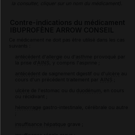
la consulter, cliquer sur un nom du médicament).
Contre-indications du médicament
IBUPROFÈNE ARROW CONSEIL
Ce médicament ne doit pas être utilisé dans les cas
suivants :
antécédent
d'
allergie
ou d'
asthme
provoqué par
la prise d'
AINS
, y compris l'aspirine ;
antécédent
de saignement digestif ou d'
ulcère
au
cours d'un précédent traitement par
AINS
;
ulcère
de l'estomac ou du
duodénum
, en cours
ou récidivant ;
hémorragie
gastro-intestinale, cérébrale ou autre
;
insuffisance hépatique
grave ;