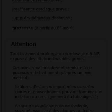
insuffisance rénale
grave ;
insuffisance cardiaque
grave ;
lupus érythémateux
disséminé ;
e
grossesse
(à partir du 6
mois).
Attention
Tout traitement prolongé ou
surdosage
d'
AINS
expose à des
effets indésirables
graves.
Certaines situations doivent conduire à ne
poursuivre le traitement qu'après un avis
médical :
brûlures d'estomac importantes ou selles
noires et nauséabondes pouvant traduire une
irritation ou un saignement du tube digestif ;
éruption cutanée sans cause évidente,
souvent associée à des cloques ou à des