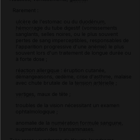
Rarement :
ulcère
de l'estomac ou du
duodénum
,
hémorragie
du tube digestif (vomissements
sanglants, selles noires, ou le plus souvent
pertes de sang imperceptibles, responsables de
l'apparition progressive d'une
anémie
) le plus
souvent lors d'un traitement de longue durée ou
à forte dose ;
réaction allergique
: éruption cutanée,
démangeaisons, œdème, crise d'
asthme
, malaise
avec chute brutale de la
tension artérielle
;
vertiges
, maux de tête ;
troubles de la vision nécessitant un examen
ophtalmologique ;
anomalie de la
numération formule sanguine
,
augmentation des
transaminases
.