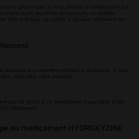
ou votre pharmacien si vous prenez un médicament qui
dicament ayant des effets
atropiniques
ou
sédatifs
ts contre la toux ou contre la douleur contenant des
laitement
a nécessité du traitement pendant la grossesse. Si une
ement, consultez votre médecin.
nt pas de savoir si ce médicament passe dans le lait
nt l'allaitement.
ogie du médicament HYDROXYZINE