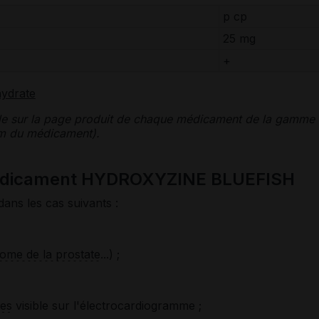
p cp
25 mg
+
ydrate
le sur la page produit de chaque médicament de la gamme
nom du médicament).
médicament HYDROXYZINE BLUEFISH
dans les cas suivants :
ome de la prostate
...) ;
tes
visible sur l'électrocardiogramme ;