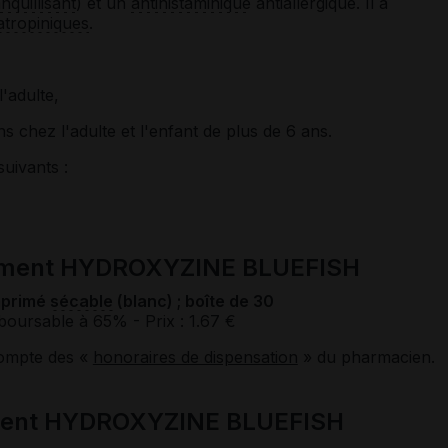
anquillisant
) et un
antihistaminique
antiallergique. Il a
atropiniques
.
l'adulte,
 chez l'adulte et l'enfant de plus de 6 ans.
suivants :
cament HYDROXYZINE BLUEFISH
mprimé
sécable
(blanc) ; boîte de 30
boursable à 65%
- Prix : 1.67 €
compte des «
honoraires de dispensation
» du pharmacien.
ment HYDROXYZINE BLUEFISH