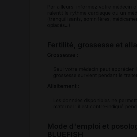
Par ailleurs, informez votre médecin 
ralentit le rythme cardiaque ou un mé
(
tranquillisants
,
somnifères
, médicamen
opiacés
...).
Fertilité, grossesse et al
Grossesse :
Seul votre médecin peut apprécier l
grossesse survient pendant le trait
Allaitement :
Les données disponibles ne permette
maternel : il est contre-indiqué penda
Mode d'emploi et posol
BLUEFISH