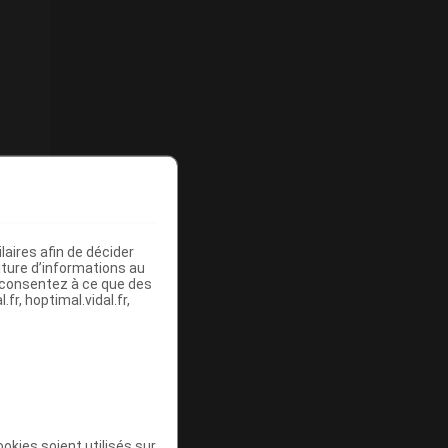
aires afin de décider
iture d’informations au
s consentez à ce que des
fr, hoptimal.vidal.fr,
okies soient utilisés sur