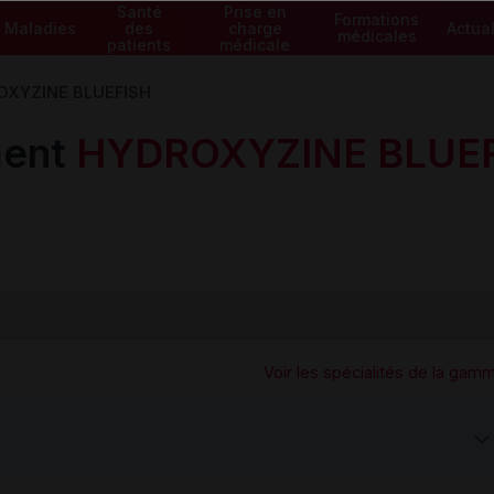
Santé
Prise en
Formations
Maladies
des
charge
Actual
médicales
patients
médicale
XYZINE BLUEFISH
ment
HYDROXYZINE BLUE
Voir les spécialités de la gam