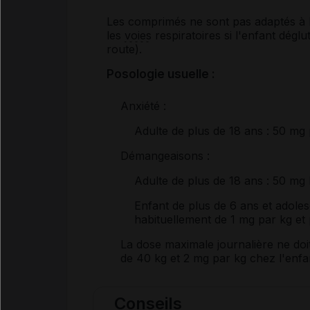
Les comprimés ne sont pas adaptés à l'
les
voies
respiratoires si l'enfant dégl
route).
Posologie usuelle :
Anxiété :
Adulte de plus de 18 ans
: 50 mg p
Démangeaisons :
Adulte de plus de 18 ans
: 50 mg 
Enfant de plus de 6 ans et adole
habituellement de 1 mg par kg et 
La dose maximale journalière ne doi
de 40 kg et 2 mg par kg chez l'enfa
Conseils