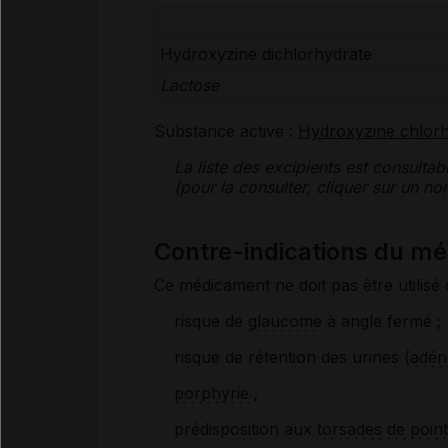
Hydroxyzine dichlorhydrate
Lactose
Substance active :
Hydroxyzine chlorh
La liste des
excipients
est consultab
(pour la consulter, cliquer sur un 
Contre-indications du 
Ce médicament ne doit pas être utilisé 
risque de
glaucome
à angle fermé ;
risque de rétention des urines (
adén
porphyrie
;
prédisposition aux
torsades de poin