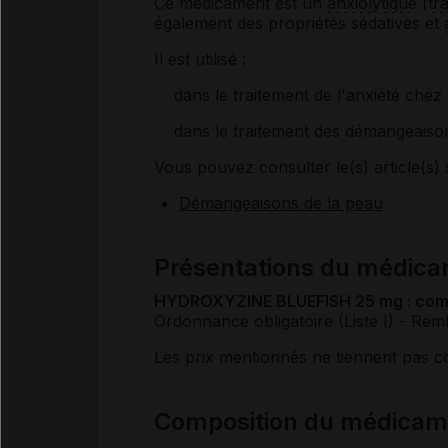
Ce médicament est un
anxiolytique
(
tr
également des propriétés sédatives et
Il est utilisé :
dans le traitement de l'anxiété chez 
dans le traitement des démangeaisons
Vous pouvez consulter le(s) article(s) 
Démangeaisons de la peau
Présentations du médi
HYDROXYZINE BLUEFISH 25 mg : co
Ordonnance obligatoire (Liste I)
- Rem
Les prix mentionnés ne tiennent pas 
Composition du médica