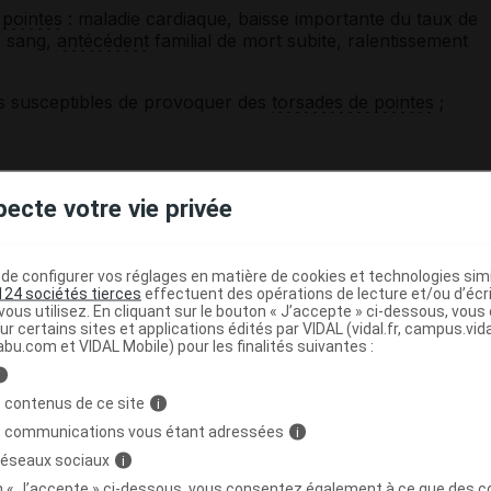
 pointes
: maladie cardiaque, baisse importante du taux de
e sang,
antécédent
familial de mort subite, ralentissement
s susceptibles de provoquer des
torsades de pointes
;
pecte votre vie privée
e configurer vos réglages en matière de cookies et technologies simil
124 sociétés tierces
effectuent des opérations de lecture et/ou d’écr
esponsable de
troubles du rythme cardiaque
, notamment
ous utilisez. En cliquant sur le bouton « J’accepte » ci-dessous, vou
ion doit se faire à la dose efficace la plus faible et pendant la
ur certains sites et applications édités par VIDAL (vidal.fr, campus.vidal.
ossible. En cas de survenue de
palpitations
, d'un pouls
abu.com et VIDAL Mobile) pour les finalités suivantes :
 de malaise ou d'une fatigue anormale, interrompez le
i
 contenus de ce site
i
tropiniques
. Il peut provoquer un
glaucome
aigu chez les
s communications vous étant adressées
i
dur et douloureux, avec vision floue. Une consultation
 réseaux sociaux
i
lmologiste est nécessaire.
on « J’accepte » ci-dessous, vous consentez également à ce que des co