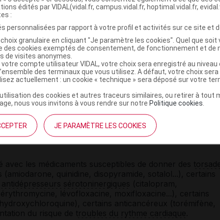
cas d'
insuffisance hépatique
, d'
insuffisance rénale
, de
tions édités par VIDAL(vidal.fr, campus.vidal.fr, hoptimal.vidal.fr, evidal.
tes :
onfusion
des idées et chez la personne âgée.
s personnalisées par rapport à votre profil et activités sur ce site et d
moins 5 jours avant la réalisation d'un test allergique.
choix granulaire en cliquant "Je paramètre les cookies". Quel que soit 
ise des cookies exemptés de consentement, de fonctionnement et de 
s pendant le traitement.
es de visites anonymes.
 votre compte utilisateur VIDAL, votre choix sera enregistré au nivea
omnolence, parfois intense chez certaines personnes.
l’ensemble des terminaux que vous utilisez. A défaut, votre choix ser
ilisez actuellement : un cookie « technique » sera déposé sur votre te
e par la prise d'
alcool
ou d'autres médicaments
sédatifs
.
nes dangereuses sont fortement déconseillées, surtout dans
’utilisation des cookies et autres traceurs similaires, ou retirer à tou
dicament.
ge, nous vous invitons à vous rendre sur notre
Politique cookies
.
CCEPTER
JE PARAMÈTRE LES COOKIES
ment HYDROXYZINE BLUEFISH avec
ié avec les médicaments susceptibles de donner des
torsad
s
(amiodarone, quinidine, disopyramide, sotalol...), certains
s
antidépresseurs sérotoninergiques
(citalopram,
érythromycine, lévofloxacine, moxifloxacine...), certains
(hydroxychloroquine), certains anticancéreux (torémifène,
ntation du risque de
troubles du rythme cardiaque
.