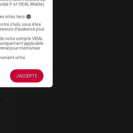
vidal.fr et VIDAL Mobile)
es sites tiers
i
votre choix, vous êtes
mesure d'audience pour
u de votre compte VIDAL
a uniquement applicable
rminal pour mémoriser
t moment votre
J'ACCEPTE
es