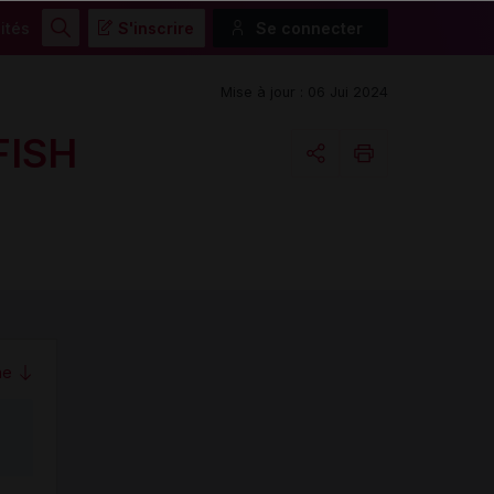
ités
S'inscrire
Se connecter
Rechercher
Mise à jour : 06 Jui 2024
FISH
Copier l'url
Email
me