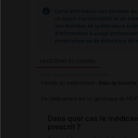
Cette information est destinée au 
un esprit d’accessibilité et de bon
des données de la littérature scie
d’information à usage professionne
prescription ou de délivrance de
HEXÉTIDINE EG CONSEIL
Fiche révisée le 03 novembre 2015
Famille du médicament :
Bain de bouche
Ce médicament est un
générique
de HEX
Dans quel cas le médica
prescrit ?