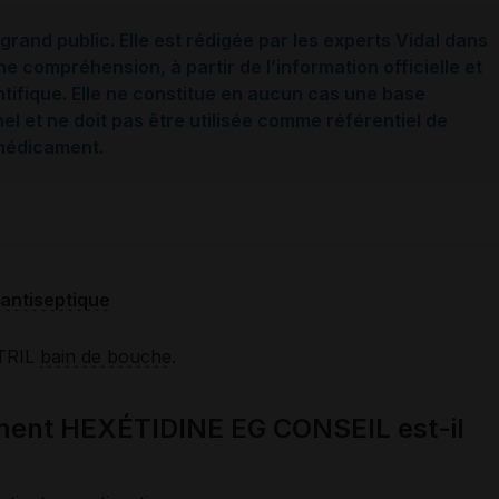
grand public. Elle est rédigée par les experts Vidal dans
ne compréhension, à partir de l’information officielle et
ntifique. Elle ne constitue en aucun cas une base
l et ne doit pas être utilisée comme référentiel de
 médicament.
antiseptique
TRIL
bain de bouche
.
ment HEXÉTIDINE EG CONSEIL est-il