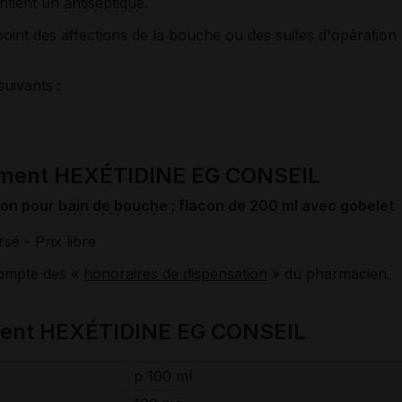
ntient un
antiseptique
.
appoint des affections de la bouche ou des suites d'opération
suivants :
ament HEXÉTIDINE EG CONSEIL
ion pour
bain de bouche
; flacon de 200 ml avec gobelet
rsé
- Prix libre
compte des «
honoraires de dispensation
» du pharmacien.
ment HEXÉTIDINE EG CONSEIL
p 100 ml