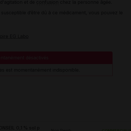
d'agitation et de
confusion
chez la personne âgée.
susceptible d’être dû à ce médicament, vous pouvez le
toire EG Labo
ntanément désactivés
es est momentanément indisponible.
NSEIL 0,1 % sol p
Non Remb.
COMMERCIALI