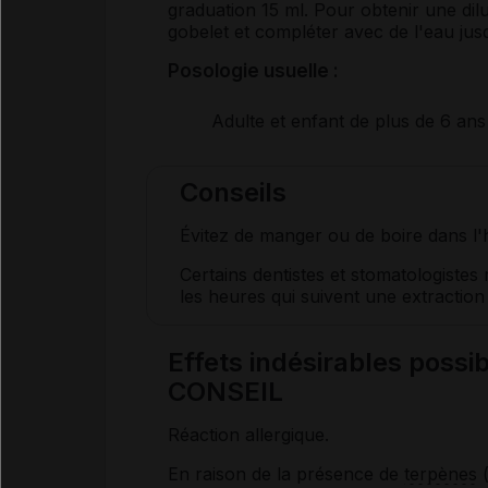
graduation 15 ml. Pour obtenir une dilu
gobelet et compléter avec de l'eau jus
Posologie usuelle :
Adulte et enfant de plus de 6 ans
Conseils
Évitez de manger ou de boire dans l'h
Certains dentistes et stomatologist
les heures qui suivent une extraction d
Effets indésirables pos
CONSEIL
Réaction allergique.
En raison de la présence de
terpènes
(