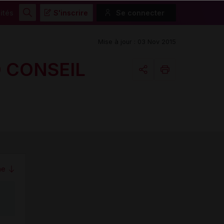
ités
S'inscrire
Se connecter
Rechercher
Mise à jour : 03 Nov 2015
O CONSEIL
Copier l'url
Email
me