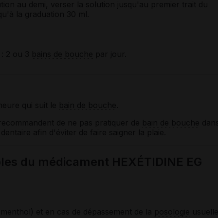
tion au demi, verser la solution jusqu'au premier trait du
qu'à la graduation 30 ml.
: 2 ou 3
bains de bouche
par jour.
eure qui suit le
bain de bouche
.
es recommandent de ne pas pratiquer de
bain de bouche
dan
entaire afin d'éviter de faire saigner la plaie.
sibles du médicament HEXÉTIDINE EG
menthol) et en cas de dépassement de la
posologie
usuelle