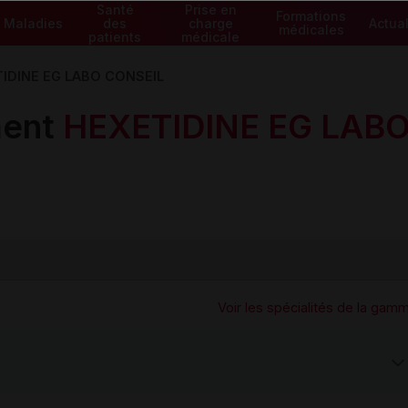
Santé
Prise en
Formations
Maladies
des
charge
Actual
médicales
patients
médicale
IDINE EG LABO CONSEIL
ment
HEXETIDINE EG LAB
Voir les spécialités de la gam