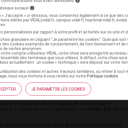
s communications vous étant adressées
i
 réseaux sociaux
i
iseptiques
locaux (
gargarisme
,
collutoire
, pastille) n'est pas
bre microbien naturel de la gorge.
on « J’accepte » ci-dessous, vous consentez également à ce que des co
tions édités par VIDAL(vidal.fr, campus.vidal.fr, hoptimal.vidal.fr, evidal.
tes :
de 10 jours, consultez votre médecin.
s personnalisées par rapport à votre profil et activités sur ce site et d
choix granulaire en cliquant "Je paramètre les cookies". Quel que soit 
laitement
ise des cookies exemptés de consentement, de fonctionnement et de 
es de visites anonymes.
 votre compte utilisateur VIDAL, votre choix sera enregistré au nivea
ossesse ou l'allaitement est mal connu. L'évaluation du
l’ensemble des terminaux que vous utilisez. A défaut, votre choix ser
st individuelle : demandez conseil à votre pharmacien ou à
ilisez actuellement : un cookie « technique » sera déposé sur votre te
’utilisation des cookies et autres traceurs similaires, ou retirer à tou
ge, nous vous invitons à vous rendre sur notre
Politique cookies
.
ogie du médicament HEXÉTIDINE EG
CCEPTER
JE PARAMÈTRE LES COOKIES
, pure ou diluée au demi s'il apparaît une sensation
ouche 1 minute environ avant d'être recrachée. Elle ne doit
r un gobelet doseur rempli avec la solution pure jusqu'à la