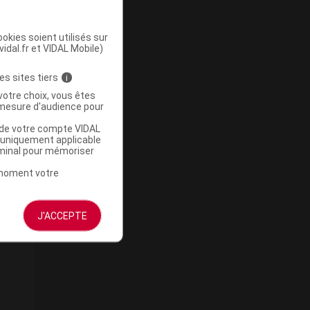
okies soient utilisés sur
vidal.fr et VIDAL Mobile)
es sites tiers
i
votre choix, vous êtes
mesure d'audience pour
u de votre compte VIDAL
a uniquement applicable
rminal pour mémoriser
t moment votre
J'ACCEPTE