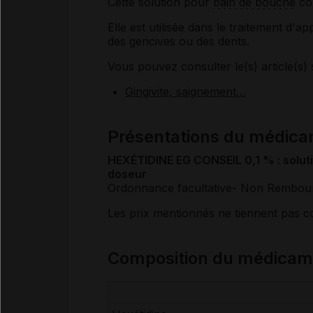
Cette solution pour
bain de bouche
co
Elle est utilisée dans le traitement d'
des gencives ou des dents.
Vous pouvez consulter le(s) article(s) 
Gingivite, saignement…
Présentations du médic
HEXÉTIDINE EG CONSEIL 0,1 % : solut
doseur
Ordonnance facultative
- Non Rembou
Les prix mentionnés ne tiennent pas 
Composition du médica