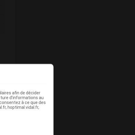
aires afin de décider
iture d’informations au
s consentez à ce que des
fr, hoptimal.vidal.fr,