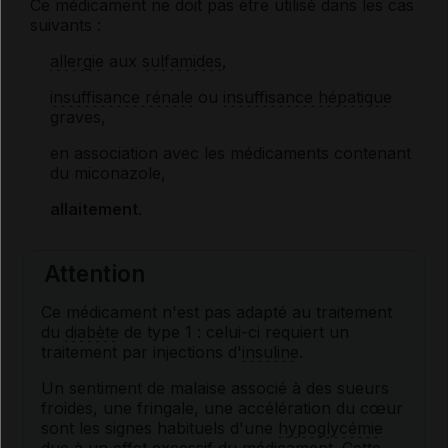
Ce médicament ne doit pas être utilisé dans les cas
suivants :
allergie
aux
sulfamides
,
insuffisance rénale
ou
insuffisance hépatique
graves,
en association avec les médicaments contenant
du miconazole,
allaitement
.
Attention
Ce médicament n'est pas adapté au traitement
du
diabète
de type 1 : celui-ci requiert un
traitement par injections d'
insuline
.
Un sentiment de malaise associé à des sueurs
froides, une fringale, une accélération du cœur
sont les signes habituels d'une
hypoglycémie