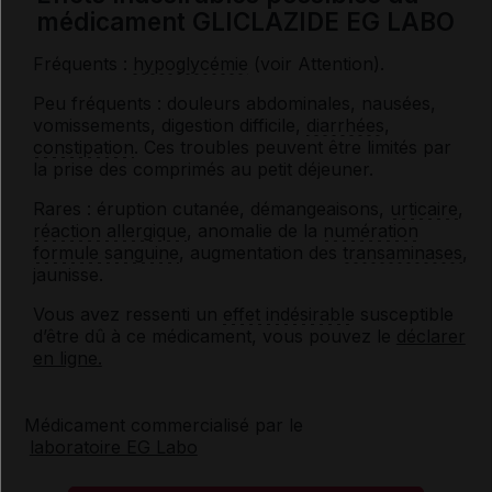
médicament GLICLAZIDE EG LABO
Fréquents :
hypoglycémie
(voir Attention).
Peu fréquents : douleurs abdominales, nausées,
vomissements, digestion difficile,
diarrhées
,
constipation
. Ces troubles peuvent être limités par
la prise des comprimés au petit déjeuner.
Rares : éruption cutanée, démangeaisons,
urticaire
,
réaction allergique
, anomalie de la
numération
formule sanguine
, augmentation des
transaminases
,
jaunisse.
Vous avez ressenti un
effet indésirable
susceptible
d’être dû à ce médicament, vous pouvez le
déclarer
en ligne.
Médicament commercialisé par le
laboratoire EG Labo