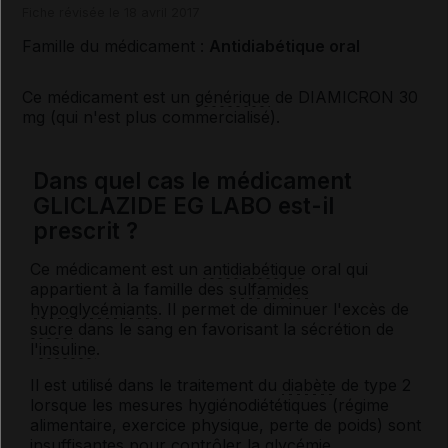
Fiche révisée le 18 avril 2017
Famille du médicament :
Antidiabétique oral
Ce médicament est un
générique
de DIAMICRON 30
mg (qui n'est plus commercialisé).
Dans quel cas le médicament
GLICLAZIDE EG LABO est-il
prescrit ?
Ce médicament est un
antidiabétique
oral qui
appartient à la famille des
sulfamides
hypoglycémiants
. Il permet de diminuer l'excès de
sucre
dans le sang en favorisant la sécrétion de
l'
insuline
.
Il est utilisé dans le traitement du
diabète
de type 2
lorsque les mesures hygiénodiététiques (régime
alimentaire, exercice physique, perte de poids) sont
insuffisantes pour contrôler la
glycémie
.