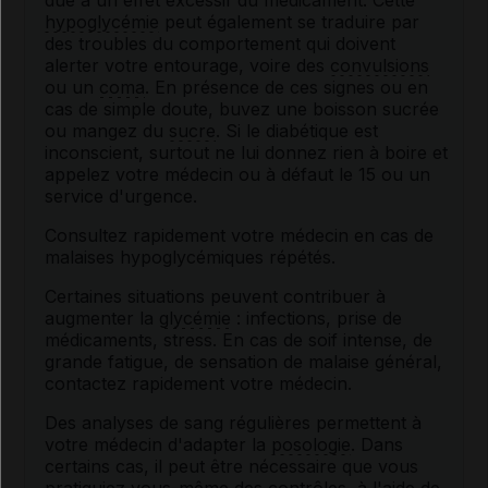
due à un effet excessif du médicament. Cette
hypoglycémie
peut également se traduire par
des troubles du comportement qui doivent
alerter votre entourage, voire des
convulsions
ou un
coma
. En présence de ces signes ou en
cas de simple doute, buvez une boisson sucrée
ou mangez du
sucre
. Si le diabétique est
inconscient, surtout ne lui donnez rien à boire et
appelez votre médecin ou à défaut le 15 ou un
service d'urgence.
Consultez rapidement votre médecin en cas de
malaises hypoglycémiques répétés.
Certaines situations peuvent contribuer à
augmenter la
glycémie
: infections, prise de
médicaments, stress. En cas de soif intense, de
grande fatigue, de sensation de malaise général,
contactez rapidement votre médecin.
Des analyses de sang régulières permettent à
votre médecin d'adapter la
posologie
. Dans
certains cas, il peut être nécessaire que vous