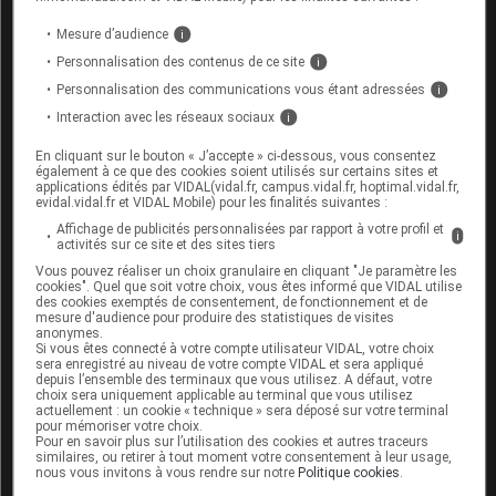
Informez par ailleurs votre médecin ou votre
Mesure d’audience
i
pharmacien si vous prenez un
bêtabloquant
, un
Personnalisation des contenus de ce site
i
inhibiteur de l'
enzyme
de conversion, un
corticoïde
,
Personnalisation des communications vous étant adressées
i
ou un médicament contenant du fluconazole, de la
Interaction avec les réseaux sociaux
i
ritodrine, du salbutamol, de la terbutaline ou de la
chlorpromazine.
En cliquant sur le bouton « J’accepte » ci-dessous, vous consentez
également à ce que des cookies soient utilisés sur certains sites et
applications édités par VIDAL(vidal.fr, campus.vidal.fr, hoptimal.vidal.fr,
evidal.vidal.fr et VIDAL Mobile) pour les finalités suivantes :
Fertilité, grossesse et allaitement
Affichage de publicités personnalisées par rapport à votre profil et
i
activités sur ce site et des sites tiers
Grossesse :
Vous pouvez réaliser un choix granulaire en cliquant "Je paramètre les
cookies". Quel que soit votre choix, vous êtes informé que VIDAL utilise
Un
diabète
mal équilibré peut être néfaste pour
des cookies exemptés de consentement, de fonctionnement et de
mesure d'audience pour produire des statistiques de visites
l'enfant à naître. Un désir de grossesse nécessite
anonymes.
le remplacement de ce médicament par de
Si vous êtes connecté à votre compte utilisateur VIDAL, votre choix
sera enregistré au niveau de votre compte VIDAL et sera appliqué
l'
insuline
et une surveillance médicale renforcée.
depuis l’ensemble des terminaux que vous utilisez. A défaut, votre
Si une grossesse survient alors que vous êtes
choix sera uniquement applicable au terminal que vous utilisez
encore sous traitement
antidiabétique
oral,
actuellement : un cookie « technique » sera déposé sur votre terminal
pour mémoriser votre choix.
consultez rapidement votre médecin pour un
Pour en savoir plus sur l’utilisation des cookies et autres traceurs
passage à l'
insuline
injectable.
similaires, ou retirer à tout moment votre consentement à leur usage,
nous vous invitons à vous rendre sur notre
Politique cookies
.
Allaitement :