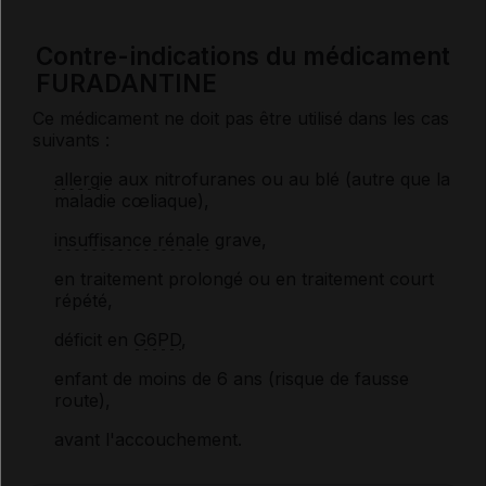
Contre-indications du médicament
FURADANTINE
Ce médicament ne doit pas être utilisé dans les cas
suivants :
allergie
aux nitrofuranes ou au blé (autre que la
maladie cœliaque),
insuffisance rénale
grave,
en traitement prolongé ou en traitement court
répété,
déficit en
G6PD
,
enfant de moins de 6 ans (risque de fausse
route),
avant l'accouchement.