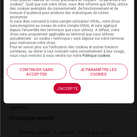
Respectez un intervalle d'au moins 2 heures entre
cookies". Quel que soit votre choix, vous êtes informé que VIDAL utilise
la prise de ce médicament et celle des
antiacides
.
des cookies exemptés de consentement, de fonctionnement et de
mesure d'audience pour produire des statistiques de visites
anonymes.
Si vous êtes connecté à votre compte utilisateur VIDAL, votre choix
Fertilité, grossesse et allaitement
sera enregistré au niveau de votre compte VIDAL et sera appliqué
depuis l’ensemble des terminaux que vous utilisez. A défaut, votre
choix sera uniquement applicable au terminal que vous utilisez
L'effet de ce médicament pendant la grossesse ou
actuellement : un cookie « technique » sera déposé sur votre terminal
pour mémoriser votre choix.
l'allaitement est mal connu : seul votre médecin
Pour en savoir plus sur l’utilisation des cookies et autres traceurs
peut évaluer le risque éventuel de son utilisation
similaires, ou retirer à tout moment votre consentement à leur usage,
dans votre cas.
nous vous invitons à vous rendre sur notre
Politique cookies
.
CONTINUER SANS
JE PARAMÈTRE LES
Mode d'emploi et posologie du
ACCEPTER
COOKIES
médicament FURADANTINE
J'ACCEPTE
Ce médicament doit être pris de préférence au
cours des repas, afin de limiter les
troubles
digestifs
.
Posologie usuelle :
Femme adulte
: 2 gélules, 3 fois par jour.