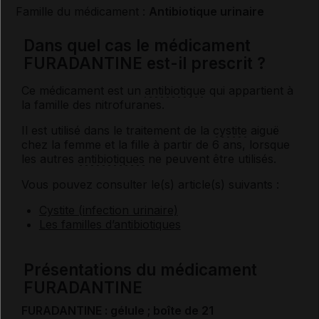
Famille du médicament :
Antibiotique urinaire
Dans quel cas le médicament
FURADANTINE est-il prescrit ?
Ce médicament est un
antibiotique
qui appartient à
la famille des nitrofuranes.
Il est utilisé dans le traitement de la
cystite
aiguë
chez la femme et la fille à partir de 6 ans, lorsque
les autres
antibiotiques
ne peuvent être utilisés.
Vous pouvez consulter le(s) article(s) suivants :
Cystite (infection urinaire)
Les familles d’antibiotiques
Présentations du médicament
FURADANTINE
FURADANTINE : gélule ; boîte de 21