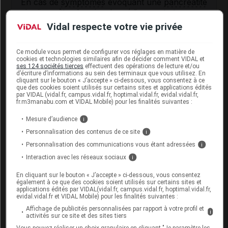
En cas de
symptômes
évoquant une
pancréatite
aiguë, arrêtez la prise du médicament et prenez
un avis médical urgent. Signalez à votre médecin
Vidal respecte votre vie privée
un éventuel
antécédent
de
pancréatite
.
Une analyse d'urine permettant d'identifier le
Ce module vous permet de configurer vos réglages en matière de
cookies et technologies similaires afin de décider comment VIDAL et
germe
responsable de l'infection et de tester sa
ses 124 sociétés tierces
effectuent des opérations de lecture et/ou
sensibilité aux
antibiotiques
doit être réalisée
d’écriture d’informations au sein des terminaux que vous utilisez. En
cliquant sur le bouton « J’accepte » ci-dessous, vous consentez à ce
avant de débuter le traitement. Néanmoins, en
que des cookies soient utilisés sur certains sites et applications édités
cas d'
antécédent
de
cystite
due à des
bactéries
par VIDAL (vidal.fr, campus.vidal.fr, hoptimal.vidal.fr, evidal.vidal.fr,
multirésistantes, l'utilisation de ce médicament
fr.m3manabu.com et VIDAL Mobile) pour les finalités suivantes :
pourra être envisagée sans attendre le résultat
Mesure d’audience
i
des analyses.
Personnalisation des contenus de ce site
i
Conducteur : ce médicament peut être
Personnalisation des communications vous étant adressées
i
responsable de
vertiges
.
Interaction avec les réseaux sociaux
i
En cliquant sur le bouton « J’accepte » ci-dessous, vous consentez
Interactions du médicament
également à ce que des cookies soient utilisés sur certains sites et
applications édités par VIDAL(vidal.fr, campus.vidal.fr, hoptimal.vidal.fr,
FURADANTINE avec d'autres
evidal.vidal.fr et VIDAL Mobile) pour les finalités suivantes :
substances
Affichage de publicités personnalisées par rapport à votre profil et
i
activités sur ce site et des sites tiers
Vous pouvez réaliser un choix granulaire en cliquant "Je paramètre les