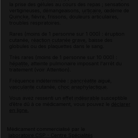
la prise des gélules au cours des repas ; sensations
vertigineuses, démangeaisons,
urticaire
, œdème de
Quincke
, fièvre, frissons, douleurs articulaires,
troubles respiratoires.
Rares (moins de 1 personne sur 1 000) : éruption
cutanée,
réaction cutanée grave
, baisse des
globules ou des plaquettes dans le sang.
Très rares (moins de 1 personne sur 10 000) :
hépatite
, atteinte pulmonaire imposant l'arrêt du
traitement (voir Attention).
Fréquence indéterminée :
pancréatite
aiguë,
vascularite
cutanée,
choc anaphylactique
.
Vous avez ressenti un
effet indésirable
susceptible
d’être dû à ce médicament, vous pouvez le
déclarer
en ligne.
Médicament commercialisé par le
laboratoire CSP - Centre Spécialités