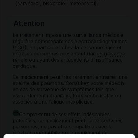
(carvédilol, bisoprolol, métoprolol).
Attention
Le traitement impose une surveillance médicale
régulière comprenant des électrocardiogrammes
(
ECG
), en particulier chez la personne âgée et
chez les personnes présentant une
insuffisance
rénale
ou ayant des
antécédents
d'
insuffisance
cardiaque
.
Ce médicament peut très rarement entraîner une
atteinte des poumons. Consultez votre médecin
en cas de survenue de
symptômes
tels que :
essoufflement inhabituel, toux sèche isolée ou
associée à une fatigue inexpliquée.
Compte-tenu de ses
effets indésirables
potentiels, ce médicament peut, chez certaines
personnes, ne pas être compatible avec la
conduite automobile ou le maniement de