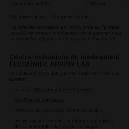
Flécaïnide acétate
100 mg
Substance active :
Flécaïnide acétate
La liste des
excipients
est consultable sur la page
produit de chaque médicament de la gamme (pour
la consulter, cliquer sur un nom du médicament).
Contre-indications du médicament
FLÉCAÏNIDE ARROW LAB
Ce médicament ne doit pas être utilisé dans les cas
suivants :
certains
blocs auriculoventriculaires
,
insuffisance cardiaque
,
infarctus du myocarde
récent ou ancien,
en association avec les
bêtabloquants
utilisés
dans les
troubles du rythme cardiaque