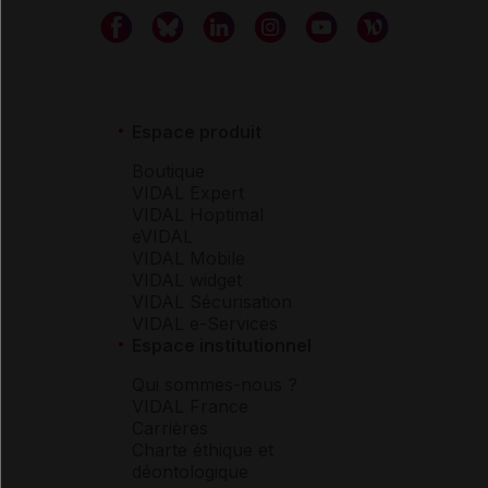
Espace produit
Boutique
VIDAL Expert
VIDAL Hoptimal
eVIDAL
VIDAL Mobile
VIDAL widget
VIDAL Sécurisation
VIDAL e-Services
Espace institutionnel
Qui sommes-nous ?
VIDAL France
Carrières
Charte éthique et
déontologique