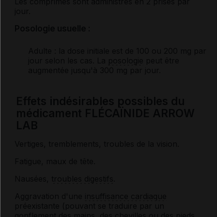
Les comprimés sont administrés en 2 prises par
jour.
Posologie usuelle :
Adulte
: la dose initiale est de 100 ou 200 mg par
jour selon les cas. La
posologie
peut être
augmentée jusqu'à 300 mg par jour.
Effets indésirables possibles du
médicament FLÉCAÏNIDE ARROW
LAB
Vertiges, tremblements, troubles de la vision.
Fatigue, maux de tête.
Nausées,
troubles digestifs
.
Aggravation d'une
insuffisance cardiaque
préexistante (pouvant se traduire par un
gonflement des mains, des chevilles ou des pieds,