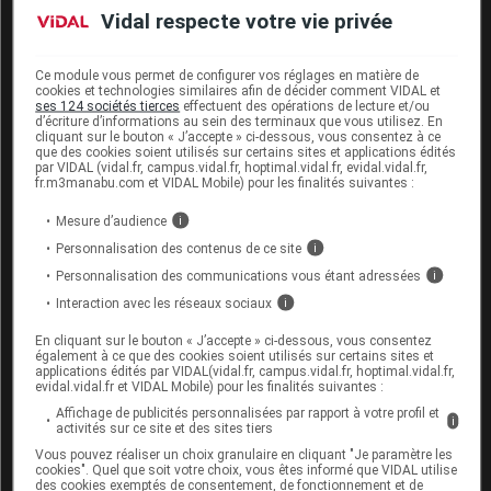
machines dangereuses. Assurez-vous à
Vidal respecte votre vie privée
l'occasion des premières prises que vous
supportez bien ce médicament avant de
conduire ou d'utiliser une machine.
Ce module vous permet de configurer vos réglages en matière de
cookies et technologies similaires afin de décider comment VIDAL et
ses 124 sociétés tierces
effectuent des opérations de lecture et/ou
d’écriture d’informations au sein des terminaux que vous utilisez. En
Interactions du médicament
cliquant sur le bouton « J’accepte » ci-dessous, vous consentez à ce
que des cookies soient utilisés sur certains sites et applications édités
FLÉCAÏNIDE ARROW LAB avec
par VIDAL (vidal.fr, campus.vidal.fr, hoptimal.vidal.fr, evidal.vidal.fr,
d'autres substances
fr.m3manabu.com et VIDAL Mobile) pour les finalités suivantes :
Mesure d’audience
i
Ce médicament ne doit pas être associé avec les
Personnalisation des contenus de ce site
i
bêtabloquants
utilisés dans les
troubles du rythme
cardiaque
(carvédilol, bisoprolol, métoprolol) :
Personnalisation des communications vous étant adressées
i
risque d'augmentation des
effets indésirables
Interaction avec les réseaux sociaux
i
cardiaques.
En cliquant sur le bouton « J’accepte » ci-dessous, vous consentez
Il peut interagir avec les autres
antiarythmiques
également à ce que des cookies soient utilisés sur certains sites et
applications édités par VIDAL(vidal.fr, campus.vidal.fr, hoptimal.vidal.fr,
(quinidine, hydroquinidine, disopyramide, mexilétine,
evidal.vidal.fr et VIDAL Mobile) pour les finalités suivantes :
lidocaïne, propafénone, cibenzoline).
Affichage de publicités personnalisées par rapport à votre profil et
i
activités sur ce site et des sites tiers
Informez par ailleurs votre médecin si vous prenez
Vous pouvez réaliser un choix granulaire en cliquant "Je paramètre les
un
bêtabloquant
, un médicament susceptible de
cookies". Quel que soit votre choix, vous êtes informé que VIDAL utilise
donner des
torsades de pointes
ou un médicament
des cookies exemptés de consentement, de fonctionnement et de