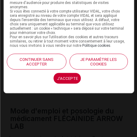
mesure d'audience pour produire des statistiques de visites
contenant du bupropion ou de la terbinafine.
anonymes.
Si vous êtes connecté à votre compte utilisateur VIDAL, votre choix
sera enregistré au niveau de votre compte VIDAL et sera appliqué
depuis l’ensemble des terminaux que vous utilisez. A défaut, votre
Fertilité, grossesse et allaitement
choix sera uniquement applicable au terminal que vous utilisez
actuellement : un cookie « technique » sera déposé sur votre terminal
pour mémoriser votre choix.
Grossesse :
Pour en savoir plus sur l’utilisation des cookies et autres traceurs
similaires, ou retirer à tout moment votre consentement à leur usage,
nous vous invitons à vous rendre sur notre
Politique cookies
.
L'effet de ce médicament pendant la grossesse est
mal connu : seul votre médecin peut évaluer le
CONTINUER SANS
JE PARAMÈTRE LES
risque éventuel de son utilisation dans votre cas.
ACCEPTER
COOKIES
Allaitement :
J'ACCEPTE
Ce médicament passe dans le lait maternel.
L'allaitement est déconseillé en cas de traitement.
Mode d'emploi et posologie du
médicament FLÉCAÏNIDE ARROW
LAB