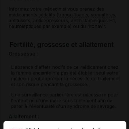
Informez votre médecin si vous prenez des
médicaments
sédatifs
(
tranquillisants
,
somnifères
,
antitussifs
,
antidépresseurs
,
antihistaminiques
H1,
neuroleptiques
par exemple) ou du ritonavir.
Fertilité, grossesse et allaitement
Grossesse :
L'absence d'effets nocifs de ce médicament chez
la femme enceinte n'a pas été établie ; seul votre
médecin peut apprécier la nécessité du traitement
et son risque pendant la grossesse.
Une surveillance particulière est nécessaire pour
l'enfant né d'une mère sous traitement afin de
parer à l'éventualité d'un
syndrome de sevrage
.
Allaitement :