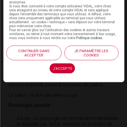
l'eau (sans produits nettoyants) et la sécher
anonymes.
parfaitement. Immédiatement après ouverture du
Si vous êtes connecté à votre compte utilisateur VIDAL, votre choix
sera enregistré au niveau de votre compte VIDAL et sera appliqué
sachet scellé, ôter le feuillet de protection et
depuis l’ensemble des terminaux que vous utilisez. A défaut, votre
appliquer fermement le dispositif avec la paume de
choix sera uniquement applicable au terminal que vous utilisez
actuellement : un cookie « technique » sera déposé sur votre terminal
la main pendant 30 secondes, en insistant d'abord
pour mémoriser votre choix.
sur le centre, puis sur la périphérie pour assurer
Pour en savoir plus sur l’utilisation des cookies et autres traceurs
similaires, ou retirer à tout moment votre consentement à leur usage,
une bonne adhérence.
nous vous invitons à vous rendre sur notre
Politique cookies
.
Changer de site d'application à chaque
renouvellement du dispositif, qui doit normalement
CONTINUER SANS
JE PARAMÈTRE LES
ACCEPTER
COOKIES
être pratiqué tous les 3 jours. Après le retrait du
patch, s'il reste des traces du
dispositif
transdermique
sur la peau, les éliminer en utilisant
J'ACCEPTE
beaucoup de savon et d'eau. En cas de
décollement prématuré, attendre au moins 48
heures avant de poser à nouveau un patch.
Le patch ne doit pas être coupé.
Posologie usuelle :
Adulte
: la
posologie
est strictement individuelle
et adaptée par votre médecin en fonction de