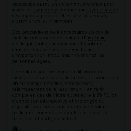
nécessaire après un traitement prolongé pour
limiter les
symptômes
de manque (
syndrome de
sevrage
) qui peuvent être observés en cas
d'arrêt brutal du traitement.
Des précautions sont nécessaires en cas de
maladie pulmonaire chronique, d'
arythmie
cardiaque lente, d'
insuffisance hépatique
,
d'
insuffisance rénale
, de
myasthénie
,
d'
hypertension intracrânienne
et chez les
personnes âgées.
La chaleur peut accélérer la diffusion du
médicament au travers de la peau et conduire à
un
surdosage
(malaise, somnolence,
ralentissement de la respiration) : en tenir
compte en cas de fièvre supérieure à 39 °C, ou
d'exposition intempestive et prolongée du
dispositif en place à une source de chaleur
(radiateur, couverture chauffante, bouillote,
bains très chauds, soleil fort).
Sportif : ce médicament contient une