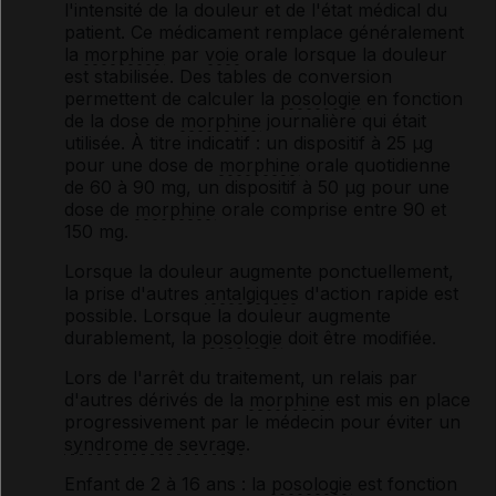
l'intensité de la douleur et de l'état médical du
patient. Ce médicament remplace généralement
la
morphine
par
voie
orale lorsque la douleur
est stabilisée. Des tables de conversion
permettent de calculer la
posologie
en fonction
de la dose de
morphine
journalière qui était
utilisée. À titre indicatif : un dispositif à 25 μg
pour une dose de
morphine
orale quotidienne
de 60 à 90 mg, un dispositif à 50 μg pour une
dose de
morphine
orale comprise entre 90 et
150 mg.
Lorsque la douleur augmente ponctuellement,
la prise d'autres
antalgiques
d'action rapide est
possible. Lorsque la douleur augmente
durablement, la
posologie
doit être modifiée.
Lors de l'arrêt du traitement, un relais par
d'autres dérivés de la
morphine
est mis en place
progressivement par le médecin pour éviter un
syndrome de sevrage
.
Enfant de 2 à 16 ans
: la
posologie
est fonction