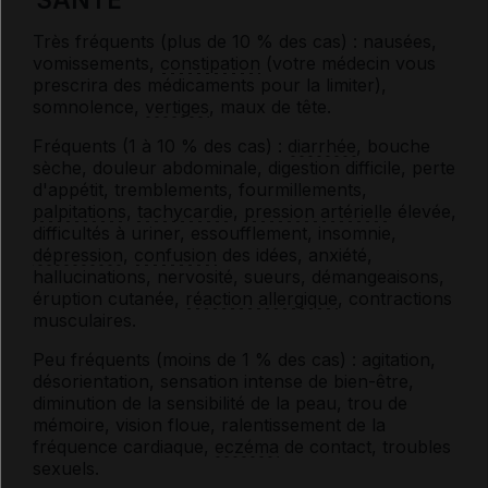
Très fréquents (plus de 10 % des cas) : nausées,
vomissements,
constipation
(votre médecin vous
prescrira des médicaments pour la limiter),
somnolence,
vertiges
, maux de tête.
Fréquents (1 à 10 % des cas) :
diarrhée
, bouche
sèche, douleur abdominale, digestion difficile, perte
d'appétit, tremblements, fourmillements,
palpitations
,
tachycardie
,
pression artérielle
élevée,
difficultés à uriner, essoufflement, insomnie,
dépression
,
confusion
des idées, anxiété,
hallucinations, nervosité, sueurs, démangeaisons,
éruption cutanée,
réaction allergique
, contractions
musculaires.
Peu fréquents (moins de 1 % des cas) : agitation,
désorientation, sensation intense de bien-être,
diminution de la sensibilité de la peau, trou de
mémoire, vision floue, ralentissement de la
fréquence cardiaque,
eczéma
de contact, troubles
sexuels.