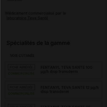
Médicament commercialisé par le
laboratoire Teva Santé
Spécialités de la gamme
VOIE CUTANÉE
FICHE ABRÉGÉE
FENTANYL TEVA SANTE 100
µg/h disp transderm
COMMERCIALISÉ
FICHE ABRÉGÉE
FENTANYL TEVA SANTE 12 µg/h
disp transderm
COMMERCIALISÉ
FICHE ABRÉGÉE