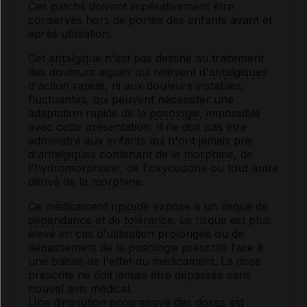
Ces patchs doivent impérativement être
conservés hors de portée des enfants avant et
après utilisation.
Cet
antalgique
n'est pas destiné au traitement
des douleurs aiguës qui relèvent d'
antalgiques
d'action rapide, ni aux douleurs instables,
fluctuantes, qui peuvent nécessiter une
adaptation rapide de la
posologie
, impossible
avec cette présentation. Il ne doit pas être
administré aux enfants qui n'ont jamais pris
d'
antalgiques
contenant de la
morphine
, de
l'hydromorphone, de l'oxycodone ou tout autre
dérivé de la
morphine
.
Ce médicament
opioïde
expose à un risque de
dépendance
et de
tolérance
. Le risque est plus
élevé en cas d'utilisation prolongée ou de
dépassement de la
posologie
prescrite face à
une baisse de l'effet du médicament. La dose
prescrite ne doit jamais être dépassée sans
nouvel avis médical.
Une diminution progressive des doses est