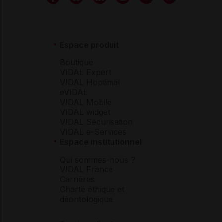
Espace produit
Boutique
VIDAL Expert
VIDAL Hoptimal
eVIDAL
VIDAL Mobile
VIDAL widget
VIDAL Sécurisation
VIDAL e-Services
Espace institutionnel
Qui sommes-nous ?
VIDAL France
Carrières
Charte éthique et
déontologique