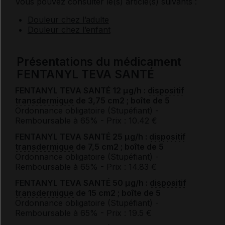
Vous pouvez consulter le(s) article(s) suivants :
Douleur chez l’adulte
Douleur chez l’enfant
Présentations du médicament
FENTANYL TEVA SANTÉ
FENTANYL TEVA SANTÉ 12 μg/h :
dispositif
transdermique
de 3,75 cm2 ; boîte de 5
Ordonnance obligatoire (Stupéfiant)
-
Remboursable à 65%
- Prix : 10.42 €
FENTANYL TEVA SANTÉ 25 μg/h :
dispositif
transdermique
de 7,5 cm2 ; boîte de 5
Ordonnance obligatoire (Stupéfiant)
-
Remboursable à 65%
- Prix : 14.83 €
FENTANYL TEVA SANTÉ 50 μg/h :
dispositif
transdermique
de 15 cm2 ; boîte de 5
Ordonnance obligatoire (Stupéfiant)
-
Remboursable à 65%
- Prix : 19.5 €