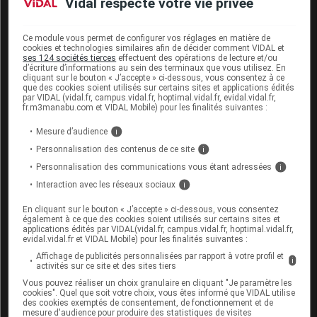
Vidal respecte votre vie privée
Ce médicament passe dans le lait maternel ; un
choix est donc nécessaire entre l'allaitement et la
prise du médicament. Cette décision devra être
Ce module vous permet de configurer vos réglages en matière de
prise en accord avec votre médecin.
cookies et technologies similaires afin de décider comment VIDAL et
ses 124 sociétés tierces
effectuent des opérations de lecture et/ou
d’écriture d’informations au sein des terminaux que vous utilisez. En
cliquant sur le bouton « J’accepte » ci-dessous, vous consentez à ce
Mode d'emploi et posologie du
que des cookies soient utilisés sur certains sites et applications édités
par VIDAL (vidal.fr, campus.vidal.fr, hoptimal.vidal.fr, evidal.vidal.fr,
médicament FENTANYL TEVA
fr.m3manabu.com et VIDAL Mobile) pour les finalités suivantes :
SANTÉ
Mesure d’audience
i
Personnalisation des contenus de ce site
i
Le dispositif doit être appliqué sur une zone de
peau sèche, exempte de lésions et de préférence
Personnalisation des communications vous étant adressées
i
sans poils (bras, torse...). Éventuellement, couper
Interaction avec les réseaux sociaux
i
les poils présents, mais ne pas raser. Éviter les
zones situées dans le champ d'une
radiothérapie
.
En cliquant sur le bouton « J’accepte » ci-dessous, vous consentez
également à ce que des cookies soient utilisés sur certains sites et
Pour limiter le risque de décollement, privilégier des
applications édités par VIDAL(vidal.fr, campus.vidal.fr, hoptimal.vidal.fr,
sites d'application recouverts par un vêtement. De
evidal.vidal.fr et VIDAL Mobile) pour les finalités suivantes :
plus, en cas d'application chez un enfant, favoriser
Affichage de publicités personnalisées par rapport à votre profil et
i
la partie supérieure du dos pour empêcher le retrait
activités sur ce site et des sites tiers
du patch par l'enfant.
Vous pouvez réaliser un choix granulaire en cliquant "Je paramètre les
cookies". Quel que soit votre choix, vous êtes informé que VIDAL utilise
des cookies exemptés de consentement, de fonctionnement et de
Avant l'application, laver soigneusement la peau à
mesure d'audience pour produire des statistiques de visites