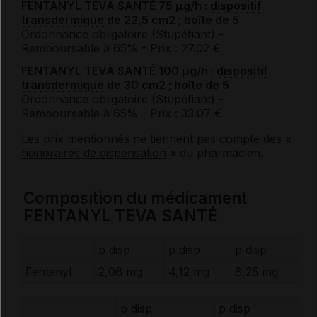
FENTANYL TEVA SANTÉ 75 μg/h :
dispositif
transdermique
de 22,5 cm2 ; boîte de 5
Ordonnance obligatoire (Stupéfiant)
-
Remboursable à 65%
- Prix : 27.02 €
FENTANYL TEVA SANTÉ 100 μg/h :
dispositif
transdermique
de 30 cm2 ; boîte de 5
Ordonnance obligatoire (Stupéfiant)
-
Remboursable à 65%
- Prix : 33.07 €
Les prix mentionnés ne tiennent pas compte des «
honoraires de dispensation
» du pharmacien.
Composition du médicament
FENTANYL TEVA SANTÉ
p disp
p disp
p disp
Fentanyl
2,06 mg
4,12 mg
8,25 mg
p disp
p disp