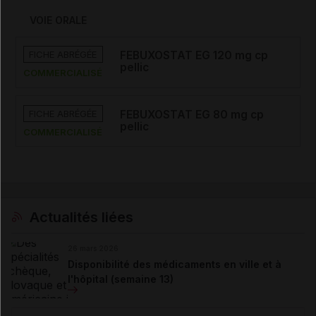
VOIE ORALE
FICHE ABRÉGÉE
FEBUXOSTAT EG 120 mg cp
pellic
COMMERCIALISÉ
FICHE ABRÉGÉE
FEBUXOSTAT EG 80 mg cp
pellic
COMMERCIALISÉ
Actualités liées
26 mars 2026
Disponibilité des médicaments en ville et à
l'hôpital (semaine 13)