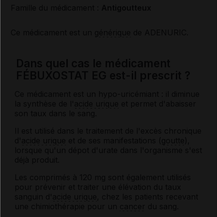
Famille du médicament :
Antigoutteux
Ce médicament est un
générique
de ADENURIC.
Dans quel cas le médicament
FÉBUXOSTAT EG est-il prescrit ?
Ce médicament est un hypo-uricémiant : il diminue
la synthèse de l'
acide urique
et permet d'abaisser
son taux dans le sang.
Il est utilisé dans le traitement de l'excès chronique
d'
acide urique
et de ses manifestations (
goutte
),
lorsque qu'un dépot d'urate dans l'organisme s'est
déjà produit.
Les comprimés à 120 mg sont également utilisés
pour prévenir et traiter une élévation du taux
sanguin d'
acide urique
, chez les patients recevant
une chimiothérapie pour un
cancer
du sang.