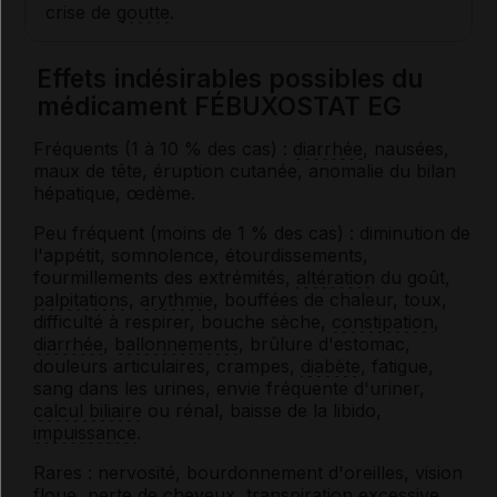
crise de
goutte
.
Effets indésirables possibles du
médicament FÉBUXOSTAT EG
Fréquents (1 à 10 % des cas) :
diarrhée
, nausées,
maux de tête, éruption cutanée, anomalie du bilan
hépatique, œdème.
Peu fréquent (moins de 1 % des cas) : diminution de
l'appétit, somnolence, étourdissements,
fourmillements des extrémités,
altération
du goût,
palpitations
,
arythmie
, bouffées de chaleur, toux,
difficulté à respirer, bouche sèche,
constipation
,
diarrhée
,
ballonnements
, brûlure d'estomac,
douleurs articulaires, crampes,
diabète
, fatigue,
sang dans les urines, envie fréquente d'uriner,
calcul biliaire
ou rénal, baisse de la libido,
impuissance
.
Rares : nervosité, bourdonnement d'oreilles, vision
floue, perte de cheveux, transpiration excessive,