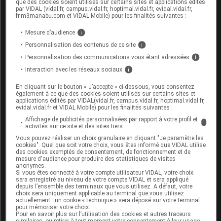
que des cookies soient utilisés sur certains sites et applications édités
FÉBUXOSTAT EG avec d'autres
par VIDAL (vidal.fr, campus.vidal.fr, hoptimal.vidal.fr, evidal.vidal.fr,
substances
fr.m3manabu.com et VIDAL Mobile) pour les finalités suivantes :
Mesure d’audience
i
Ce médicament peut interagir avec les médicaments
Personnalisation des contenus de ce site
i
contenant de la mercaptopurine, de l'azathioprine
ou de la théophylline.
Personnalisation des communications vous étant adressées
i
Interaction avec les réseaux sociaux
i
Fertilité, grossesse et allaitement
En cliquant sur le bouton « J’accepte » ci-dessous, vous consentez
également à ce que des cookies soient utilisés sur certains sites et
applications édités par VIDAL(vidal.fr, campus.vidal.fr, hoptimal.vidal.fr,
Grossesse :
evidal.vidal.fr et VIDAL Mobile) pour les finalités suivantes :
Affichage de publicités personnalisées par rapport à votre profil et
i
L'effet de ce médicament pendant la grossesse est
activités sur ce site et des sites tiers
mal connu. Par mesure de prudence, son usage
Vous pouvez réaliser un choix granulaire en cliquant "Je paramètre les
cookies". Quel que soit votre choix, vous êtes informé que VIDAL utilise
est déconseillé.
des cookies exemptés de consentement, de fonctionnement et de
mesure d'audience pour produire des statistiques de visites
Allaitement :
anonymes.
Si vous êtes connecté à votre compte utilisateur VIDAL, votre choix
sera enregistré au niveau de votre compte VIDAL et sera appliqué
Ce médicament passe dans le lait maternel. Il est
depuis l’ensemble des terminaux que vous utilisez. A défaut, votre
choix sera uniquement applicable au terminal que vous utilisez
contre-indiqué pendant l'allaitement.
actuellement : un cookie « technique » sera déposé sur votre terminal
pour mémoriser votre choix.
Pour en savoir plus sur l’utilisation des cookies et autres traceurs
similaires, ou retirer à tout moment votre consentement à leur usage,