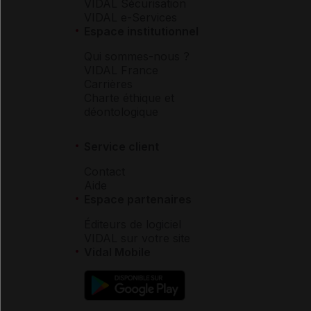
VIDAL Sécurisation
VIDAL e-Services
Espace institutionnel
Qui sommes-nous ?
VIDAL France
Carrières
Charte éthique et
déontologique
Service client
Contact
Aide
Espace partenaires
Éditeurs de logiciel
VIDAL sur votre site
Vidal Mobile