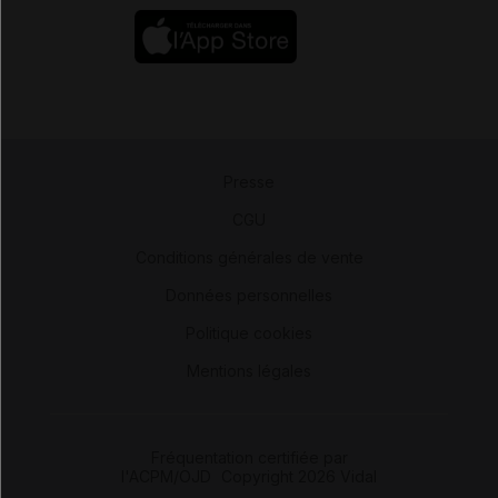
Presse
-
CGU
-
Conditions générales de vente
-
Données personnelles
-
Politique cookies
-
Mentions légales
Fréquentation certifiée par
l'ACPM/OJD
|
Copyright 2026 Vidal