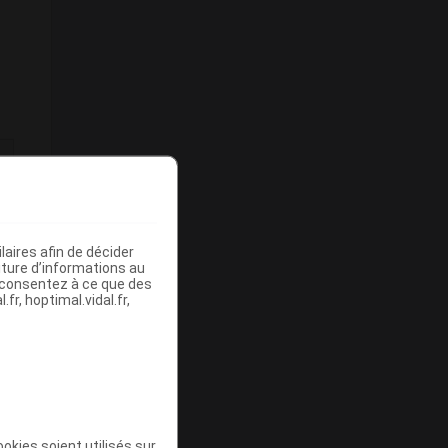
aires afin de décider
iture d’informations au
s consentez à ce que des
fr, hoptimal.vidal.fr,
okies soient utilisés sur