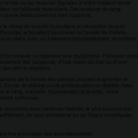
 le foie ou les muscles. Signalez à votre médecin toute
ouleur ou faiblesse musculaire. Des analyses de sang
ier que le médicament est bien supporté.
 le risque de toxicité musculaire et nécessiter un suivi
thyroïdie
,
antécédent
personnel ou familial de maladie
musculaire avec un traitement
hypolipidémiant
, alcoolisme
vent provoquer ou aggraver une
myasthénie
. Prévenez votr
aissement des paupières, d'une vision double ou d'une
r des efforts modérés.
ments de la famille des statines peuvent augmenter le
). En cas de
diabète
ou de prédisposition au
diabète
(taux
s le sang, surpoids,
hypertension artérielle
), votre
llance renforcée.
é observées avec certaines statines, le plus souvent lors
ufflement, de toux persistante ou de fatigue inexpliquée,
parfois provoquer des étourdissements.