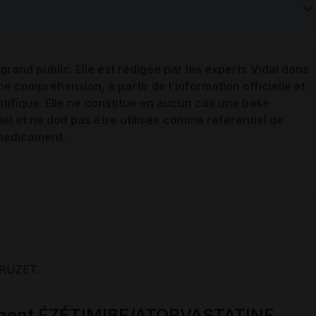
grand public. Elle est rédigée par les experts Vidal dans
ne compréhension, à partir de l’information officielle et
ntifique. Elle ne constitue en aucun cas une base
l et ne doit pas être utilisée comme référentiel de
 médicament.
RUZET.
cament ÉZÉTIMIBE/ATORVASTATINE