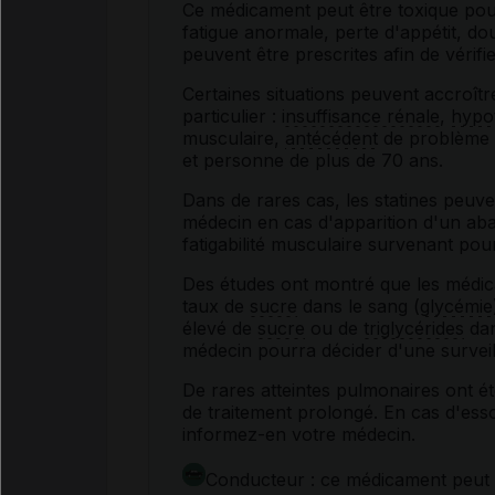
Ce médicament peut être toxique pour
fatigue anormale, perte d'appétit, d
peuvent être prescrites afin de vérif
Certaines situations peuvent accroître
particulier :
insuffisance rénale
,
hypo
musculaire,
antécédent
de problème 
et personne de plus de 70 ans.
Dans de rares cas, les statines peu
médecin en cas d'apparition d'un ab
fatigabilité musculaire survenant pou
Des études ont montré que les médica
taux de
sucre
dans le sang (
glycémie
élevé de
sucre
ou de
triglycérides
dan
médecin pourra décider d'une survei
De rares atteintes pulmonaires ont ét
de traitement prolongé. En cas d'esso
informez-en votre médecin.
Conducteur : ce médicament peut 