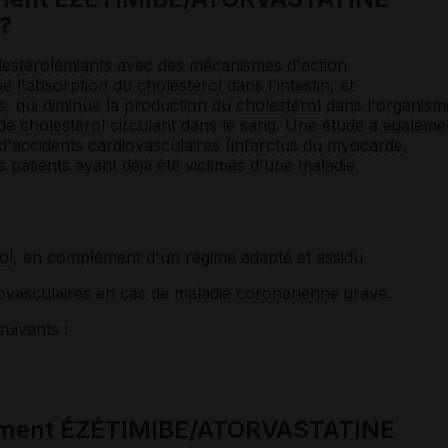
 ?
estérolémiants
avec des mécanismes d'action
ibe l'absorption du
cholestérol
dans l'intestin, et
nes, qui diminue la production du
cholestérol
dans l'organism
 de
cholestérol
circulant dans le sang. Une étude a égaleme
d'accidents cardiovasculaires (
infarctus du myocarde
,
es patients ayant déjà été victimes d'une
maladie
ol
, en complément d'un régime adapté et assidu,
ovasculaires en cas de
maladie coronarienne
grave.
suivants :
cament ÉZÉTIMIBE/ATORVASTATINE