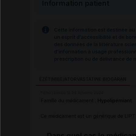
Information patient
Cette information est destinée au 
un esprit d’accessibilité et de bon
des données de la littérature scie
d’information à usage professionne
prescription ou de délivrance de
ÉZÉTIMIBE/ATORVASTATINE BIOGARAN
Fiche révisée le 24 octobre 2024
Famille du médicament :
Hypolipémiant
Ce médicament est un
générique
de LIPT
Dans quel cas le médi