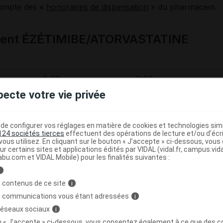
compte des «
honoraires de dispensation
» du pharmacien.
ment ÉZÉTIMIBE/ATORVASTATINE
p cp
p cp
10 mg
10 mg
pecte votre vie privée
10 mg
20 mg
+
+
e configurer vos réglages en matière de cookies et technologies simil
124 sociétés tierces
effectuent des opérations de lecture et/ou d’écr
ous utilisez. En cliquant sur le bouton « J’accepte » ci-dessous, vou
p cp
p cp
ur certains sites et applications édités par VIDAL (vidal.fr, campus.vidal.
abu.com et VIDAL Mobile) pour les finalités suivantes :
10 mg
10 mg
i
40 mg
80 mg
 contenus de ce site
i
+
s communications vous étant adressées
i
 réseaux sociaux
i
ique trihydrate
,
ézétimibe
on « J’accepte » ci-dessous, vous consentez également à ce que des co