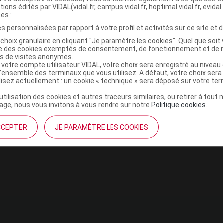
tions édités par VIDAL(vidal.fr, campus.vidal.fr, hoptimal.vidal.fr, evidal.
le sur la page produit de chaque médicament de la gamme
tes :
nom du médicament).
s personnalisées par rapport à votre profil et activités sur ce site et d
choix granulaire en cliquant "Je paramètre les cookies". Quel que soit 
ise des cookies exemptés de consentement, de fonctionnement et de 
médicament ÉZÉTIMIBE/ATORVASTATIN
es de visites anonymes.
 votre compte utilisateur VIDAL, votre choix sera enregistré au nivea
l’ensemble des terminaux que vous utilisez. A défaut, votre choix ser
ilisez actuellement : un cookie « technique » sera déposé sur votre te
dans les cas suivants :
’utilisation des cookies et autres traceurs similaires, ou retirer à tou
nases
élevées,
ge, nous vous invitons à vous rendre sur notre
Politique cookies
.
 contenant l'association glécaprévir/pibrentasvir,
CCEPTER
JE PARAMÈTRE LES COOKIES
raception efficace,