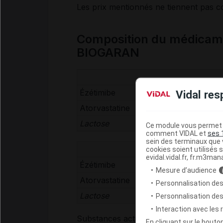
Les prix mentionnés ne tiennent pas 
Composition du médica
BIOGARAN
Ézétimibe
Vidal res
Atorvastatine
Lactose
Ce module vous permet d
comment VIDAL et
ses 
sein des terminaux que v
cookies soient utilisés s
evidal.vidal.fr, fr.m3man
Ézétimibe
Mesure d’audience
Atorvastatine
Personnalisation des
Lactose
Personnalisation de
Interaction avec les
Substances actives :
atorvastatine calc
En cliquant sur le bout