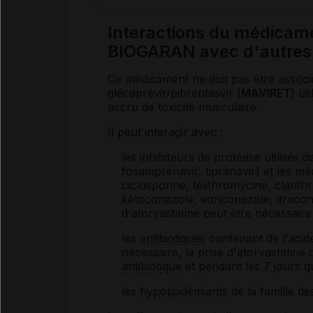
Interactions du médica
BIOGARAN avec d'autres
Ce médicament ne doit pas être associ
glécaprévir/pibrentasvir (
MAVIRET
) ut
accru de toxicité musculaire.
Il peut interagir avec :
les inhibiteurs de protéase utilisés 
fosamprénavir, tipranavir) et les m
ciclosporine, télithromycine, clarith
kétoconazole, voriconazole, itraco
d'atorvastatine peut être nécessaire 
les
antibiotiques
contenant de l'acide 
nécessaire, la prise d'atorvastatine
antibiotique
et pendant les 7 jours qu
les
hypolipidémiants
de la famille des