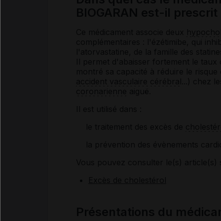
BIOGARAN est-il prescrit
Ce médicament associe deux
hypochol
complémentaires : l'ézétimibe, qui inh
l'atorvastatine, de la famille des stati
Il permet d'abaisser fortement le taux
montré sa capacité à réduire le risque 
accident
vasculaire
cérébral
...) chez l
coronarienne
aiguë.
Il est utilisé dans :
le traitement des excès de
cholestér
la prévention des évènements cardi
Vous pouvez consulter le(s) article(s) 
Excès de cholestérol
Présentations du médi