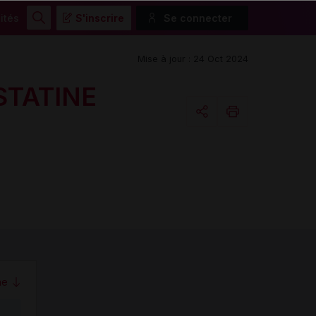
ités
S'inscrire
Se connecter
Rechercher
Mise à jour : 24 Oct 2024
STATINE
Copier l'url
Email
me