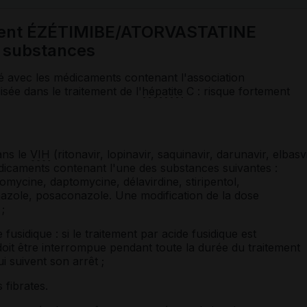
ment ÉZÉTIMIBE/ATORVASTATINE
 substances
é avec les médicaments contenant l'association
ilisée dans le traitement de l'
hépatite
C : risque fortement
dans le
VIH
(ritonavir, lopinavir, saquinavir, darunavir, elbasvi
édicaments contenant l'une des substances suivantes :
romycine, daptomycine, délavirdine, stiripentol,
nazole, posaconazole. Une modification de la dose
;
fusidique : si le traitement par acide fusidique est
 doit être interrompue pendant toute la durée du traitement
i suivent son arrêt ;
 fibrates.