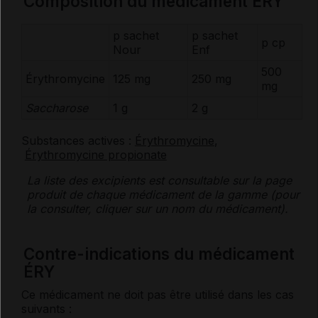
Composition du médicament ÉRY
p sachet
p sachet
p cp
Nour
Enf
500
Érythromycine
125 mg
250 mg
mg
Saccharose
1 g
2 g
Substances actives :
Érythromycine
,
Érythromycine propionate
La liste des
excipients
est consultable sur la page
produit de chaque médicament de la gamme (pour
la consulter, cliquer sur un nom du médicament).
Contre-indications du médicament
ÉRY
Ce médicament ne doit pas être utilisé dans les cas
suivants :