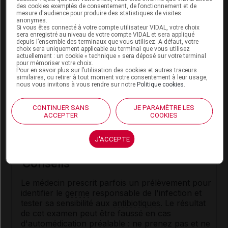
des cookies exemptés de consentement, de fonctionnement et de
par jour, soit, à titre indicatif :
mesure d'audience pour produire des statistiques de visites
de 35 à 50 kg (environ 12 à 15 ans) : 1
anonymes.
Si vous êtes connecté à votre compte utilisateur VIDAL, votre choix
comprimé, 3 fois par jour ;
sera enregistré au niveau de votre compte VIDAL et sera appliqué
de 25 à 35 kg (environ 8 à 12 ans) : 1
depuis l’ensemble des terminaux que vous utilisez. A défaut, votre
comprimé, 2 fois par jour ;
choix sera uniquement applicable au terminal que vous utilisez
actuellement : un cookie « technique » sera déposé sur votre terminal
de 15 à 25 kg (environ 4 à 8 ans) : 1 sachet à
pour mémoriser votre choix.
250 mg, 3 fois par jour ;
Pour en savoir plus sur l’utilisation des cookies et autres traceurs
similaires, ou retirer à tout moment votre consentement à leur usage,
de 10 à 15 kg (environ 1 à 4 ans) : 1 sachet à
nous vous invitons à vous rendre sur notre
Politique cookies
.
250 mg, 2 fois par jour ;
de 7 à 12 kg (environ 6 mois à 2 ans) : 1
CONTINUER SANS
JE PARAMÈTRE LES
sachet à 125 mg, 3 fois par jour ;
ACCEPTER
COOKIES
de 5 à 7 kg (environ 3 à 6 mois) : 1 sachet à
125 mg, 2 fois par jour.
J'ACCEPTE
Conseils
Le médecin prescrit parfois un prélèvement pour
identifier le
germe
responsable de l'infection et
tester sa sensibilité aux
antibiotiques
. Le résultat
de cet examen peut être faussé en cas
d'
automédication
préalable : ne prenez pas et ne