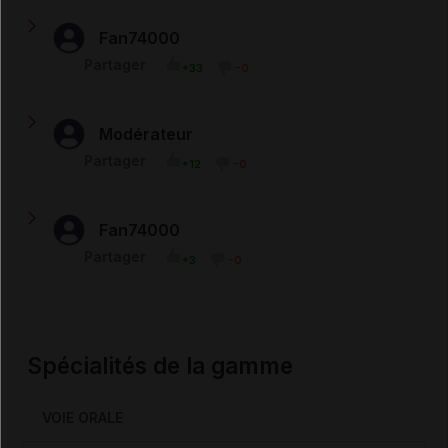
Fan74000
Merci d'avoir réagi, c'est le week end ici, le médecin
Partager
+33
-0
n'est pas de garde et je n'ai pas son contact. je peux au
moins stopper les prises ? car j'ai de très petits boutons
qui apparaissent sur les doigts et qui démangent assez.
Modérateur
@landry85 : Contactez rapidement le médecin qui vous
Partager
+12
-0
l'a prescrit.
Fan74000
Bonjour, que faire lorsque nous faisons une allergie
Partager
+3
-0
pendant un traitement à l'Ery 500 mg ? dans mon cas j'ai
des démangeaisons sur tout le corps.
Spécialités de la gamme
VOIE ORALE