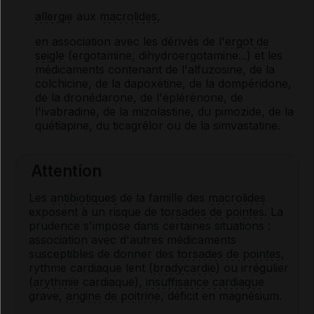
allergie
aux
macrolides
,
en association avec les dérivés de l'
ergot de
seigle
(ergotamine, dihydroergotamine...) et les
médicaments contenant de l'alfuzosine, de la
colchicine, de la dapoxétine, de la dompéridone,
de la dronédarone, de l'éplérénone, de
l'ivabradine, de la mizolastine, du pimozide, de la
quétiapine, du ticagrélor ou de la simvastatine.
Attention
Les
antibiotiques
de la famille des
macrolides
exposent à un risque de
torsades de pointes
. La
prudence s'impose dans certaines situations :
association avec d'autres médicaments
susceptibles de donner des
torsades de pointes
,
rythme cardiaque lent (
bradycardie
) ou irrégulier
(
arythmie
cardiaque),
insuffisance cardiaque
grave,
angine de poitrine
, déficit en magnésium.