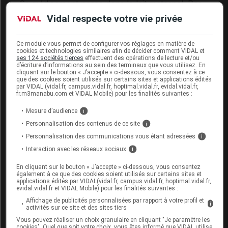
Ce médicament passe dans le lait maternel. Par
mesure de précaution, l'allaitement doit être évité
Vidal respecte votre vie privée
en cas de traitement.
Ce module vous permet de configurer vos réglages en matière de
cookies et technologies similaires afin de décider comment VIDAL et
Mode d'emploi et posologie du
ses 124 sociétés tierces
effectuent des opérations de lecture et/ou
d’écriture d’informations au sein des terminaux que vous utilisez. En
médicament ÉRY
cliquant sur le bouton « J’accepte » ci-dessous, vous consentez à ce
que des cookies soient utilisés sur certains sites et applications édités
par VIDAL (vidal.fr, campus.vidal.fr, hoptimal.vidal.fr, evidal.vidal.fr,
Ce médicament doit être pris de préférence juste
fr.m3manabu.com et VIDAL Mobile) pour les finalités suivantes :
avant les repas.
Mesure d’audience
i
Le contenu des sachets peut être dissous dans de
Personnalisation des contenus de ce site
i
l'eau, dans le biberon ou mélangé à des aliments
semi-liquides (potage, purée...).
Personnalisation des communications vous étant adressées
i
Interaction avec les réseaux sociaux
i
Posologie usuelle :
En cliquant sur le bouton « J’accepte » ci-dessous, vous consentez
également à ce que des cookies soient utilisés sur certains sites et
Adulte
: 2 comprimés, 2 ou 3 fois par jour.
applications édités par VIDAL(vidal.fr, campus.vidal.fr, hoptimal.vidal.fr,
evidal.vidal.fr et VIDAL Mobile) pour les finalités suivantes :
Dans le traitement de l'acné : 2 comprimés par
Affichage de publicités personnalisées par rapport à votre profil et
i
jour, pendant au moins 3 mois.
activités sur ce site et des sites tiers
Vous pouvez réaliser un choix granulaire en cliquant "Je paramètre les
Enfant de plus de 25 kg
: 30 à 50 mg par kg et
cookies". Quel que soit votre choix, vous êtes informé que VIDAL utilise