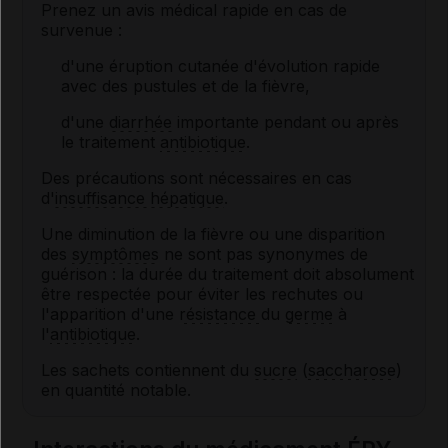
Prenez un avis médical rapide en cas de
survenue :
d'une éruption cutanée d'évolution rapide
avec des pustules et de la fièvre,
d'une
diarrhée
importante pendant ou après
le traitement
antibiotique
.
Des précautions sont nécessaires en cas
d'
insuffisance hépatique
.
Une diminution de la fièvre ou une disparition
des
symptômes
ne sont pas synonymes de
guérison : la durée du traitement doit absolument
être respectée pour éviter les rechutes ou
l'apparition d'une
résistance
du
germe
à
l'
antibiotique
.
Les sachets contiennent du
sucre
(
saccharose
)
en quantité notable.