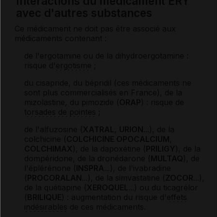
Interactions du médicament ÉRY
avec d'autres substances
Ce médicament ne doit pas être associé aux
médicaments contenant :
de l'ergotamine ou de la dihydroergotamine :
risque d'
ergotisme
;
du cisapride, du bépridil (ces médicaments ne
sont plus commercialisés en France), de la
mizolastine, du pimozide (
ORAP
) : risque de
torsades de pointes
;
de l'alfuzosine (
XATRAL
,
URION
...), de la
colchicine (
COLCHICINE OPOCALCIUM
,
COLCHIMAX
), de la dapoxétine (
PRILIGY
), de la
dompéridone, de la dronédarone (
MULTAQ
), de
l'éplérénone (
INSPRA
...), de l'ivabradine
(
PROCORALAN
...), de la simvastatine (
ZOCOR
...),
de la quétiapine (
XEROQUEL
...) ou du ticagrélor
(
BRILIQUE
) : augmentation du risque d'
effets
indésirables
de ces médicaments.