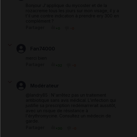
Bonjour J'applique du mycoster et de la
rozacreme tous les jours sur mon visage, il y a
t'il une contre indication à prendre ery 300 en
complément ?
Partager
+0
-0
Fan74000
merci bien
Partager
+32
-0
Modérateur
@landry85 : N'arrêtez pas un traitement
antibiotique sans avis médical. L'infection qui
justifie sa prescription redémarrerait aussitôt,
avec un risque de résistance à
l'érythromycine. Consultez un médecin de
garde.
Partager
+30
-0