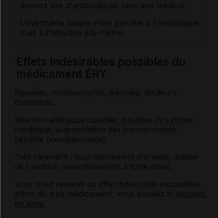
donnez pas d'
antibiotiques
sans avis médical.
L'éventuelle fatigue n'est pas due à l'
antibiotique
mais à l'infection elle-même.
Effets indésirables possibles du
médicament ÉRY
Nausées, vomissements,
diarrhée
, douleurs
d'estomac.
Réaction allergique cutanée,
troubles du rythme
cardiaque
, augmentation des
transaminases
,
hépatite
(exceptionnelle).
Très rarement : bourdonnement d'oreilles, baisse
de l'audition (essentiellement à forte dose).
Vous avez ressenti un
effet indésirable
susceptible
d’être dû à ce médicament, vous pouvez le
déclarer
en ligne.