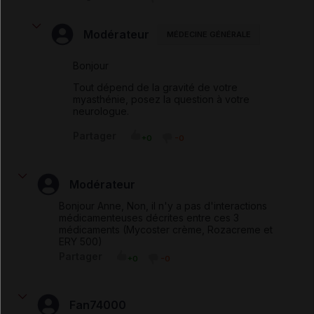
Modérateur
MÉDECINE GÉNÉRALE
Bonjour
Tout dépend de la gravité de votre
myasthénie, posez la question à votre
neurologue.
Partager
+0
-0
Modérateur
Bonjour Anne, Non, il n'y a pas d'interactions
médicamenteuses décrites entre ces 3
médicaments (Mycoster crème, Rozacreme et
ERY 500)
Partager
+0
-0
Fan74000