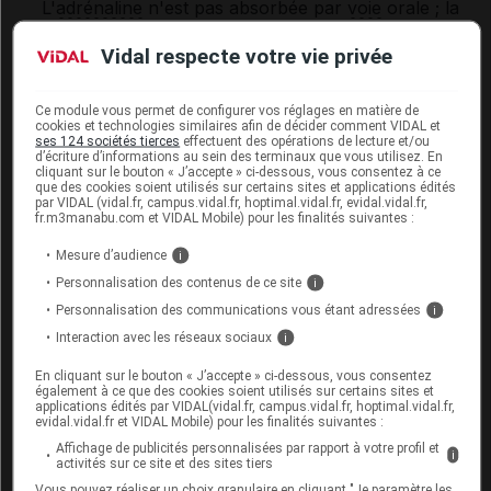
L'
adrénaline
n'est pas absorbée par
voie
orale ; la
possibilité d'un effet du médicament chez le
nourrisson
est très improbable.
Vidal respecte votre vie privée
Ce module vous permet de configurer vos réglages en matière de
Mode d'emploi et posologie du
cookies et technologies similaires afin de décider comment VIDAL et
ses 124 sociétés tierces
effectuent des opérations de lecture et/ou
médicament EPIPEN
d’écriture d’informations au sein des terminaux que vous utilisez. En
cliquant sur le bouton « J’accepte » ci-dessous, vous consentez à ce
que des cookies soient utilisés sur certains sites et applications édités
Ce médicament doit être injecté exclusivement par
par VIDAL (vidal.fr, campus.vidal.fr, hoptimal.vidal.fr, evidal.vidal.fr,
voie
intramusculaire
, dans la partie antérieure et
fr.m3manabu.com et VIDAL Mobile) pour les finalités suivantes :
externe de la cuisse. Faites-vous expliquer
précisément la technique d'auto-injection par votre
Mesure d’audience
i
médecin lors de la prescription. Dans la mesure du
Personnalisation des contenus de ce site
i
possible, désinfectez la peau au préalable avec une
Personnalisation des communications vous étant adressées
i
solution alcoolisée ou un autre
antiseptique
. Si
Interaction avec les réseaux sociaux
i
nécessaire, l'injection peut être pratiquée
directement au travers des vêtements. Le stylo est
En cliquant sur le bouton « J’accepte » ci-dessous, vous consentez
conçu pour délivrer une dose unique d'
adrénaline
.
également à ce que des cookies soient utilisés sur certains sites et
applications édités par VIDAL(vidal.fr, campus.vidal.fr, hoptimal.vidal.fr,
Il est normal d'observer un volume résiduel dans la
evidal.vidal.fr et VIDAL Mobile) pour les finalités suivantes :
cartouche du stylo après utilisation.
Affichage de publicités personnalisées par rapport à votre profil et
i
activités sur ce site et des sites tiers
Posologie usuelle :
Vous pouvez réaliser un choix granulaire en cliquant "Je paramètre les