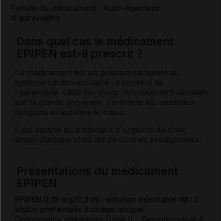
Famille du médicament :
Auto-injecteur
d'
adrénaline
Dans quel cas le médicament
EPIPEN est-il prescrit ?
Ce médicament est un puissant stimulant du
système cardiovasculaire ; il contient de
l'
adrénaline
. Cette
hormone
, normalement sécrétée
par la glande
surrénale
, contracte les vaisseaux
sanguins et accélère le cœur.
Il est destiné au traitement d'urgence du
choc
anaphylactique
chez les personnes prédisposées.
Présentations du médicament
EPIPEN
EPIPEN 0,15 mg/0,3 ml : solution injectable
IM
; 2
stylos préremplis à usage unique
Ordonnance obligatoire (Liste I)
- Remboursable à