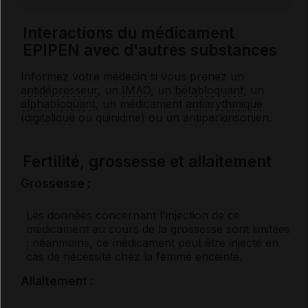
Interactions du médicament
EPIPEN avec d'autres substances
Informez votre médecin si vous prenez un
antidépresseur
, un
IMAO
, un
bêtabloquant
, un
alphabloquant
, un médicament
antiarythmique
(
digitalique
ou quinidine) ou un
antiparkinsonien
.
Fertilité, grossesse et allaitement
Grossesse :
Les données concernant l'injection de ce
médicament au cours de la grossesse sont limitées
; néanmoins, ce médicament peut être injecté en
cas de nécessité chez la femme enceinte.
Allaitement :