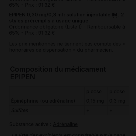
65%
- Prix : 91.32 €
EPIPEN 0,30 mg/0,3 ml : solution injectable
IM
; 2
stylos préremplis à usage unique
Ordonnance obligatoire (Liste I)
- Remboursable à
65%
- Prix : 91.32 €
Les prix mentionnés ne tiennent pas compte des «
honoraires de dispensation
» du pharmacien.
Composition du médicament
EPIPEN
p dose
p dose
Épinéphrine (ou
adrénaline
)
0,15 mg
0,3 mg
Sulfites
+
+
Substance active :
Adrénaline
La liste des
excipients
est consultable sur la page