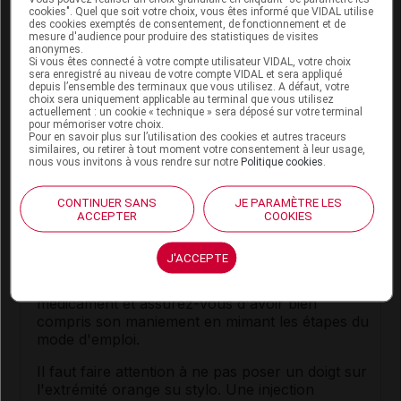
cookies". Quel que soit votre choix, vous êtes informé que VIDAL utilise
Adulte et enfant de plus de 30 kg
: 1 dose de
des cookies exemptés de consentement, de fonctionnement et de
mesure d'audience pour produire des statistiques de visites
0,30 mg.
anonymes.
Si vous êtes connecté à votre compte utilisateur VIDAL, votre choix
Enfant de 15 à 30 kg
: 1 dose de 0,15 mg.
sera enregistré au niveau de votre compte VIDAL et sera appliqué
depuis l’ensemble des terminaux que vous utilisez. A défaut, votre
choix sera uniquement applicable au terminal que vous utilisez
Il est possible de renouveler l'injection après 5 à 15
actuellement : un cookie « technique » sera déposé sur votre terminal
minutes si une dose unique d'
adrénaline
ne suffit
pour mémoriser votre choix.
Pour en savoir plus sur l’utilisation des cookies et autres traceurs
pas à inverser les effets de la
réaction allergique
.
similaires, ou retirer à tout moment votre consentement à leur usage,
nous vous invitons à vous rendre sur notre
Politique cookies
.
Conseils
CONTINUER SANS
JE PARAMÈTRE LES
ACCEPTER
COOKIES
Ce médicament est à usage unique : jetez le stylo
immédiatement après l'utilisation.
J'ACCEPTE
Lisez attentivement la notice lors de l'achat du
médicament et assurez-vous d'avoir bien
compris son maniement en mimant les étapes du
mode d'emploi.
Il faut faire attention à ne pas poser un doigt sur
l'extrémité orange su stylo. Une injection