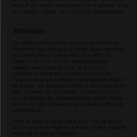
produit de chaque médicament de la gamme (pour
la consulter, cliquer sur un nom du médicament).
Attention
Ce médicament n'est en aucun cas destiné au
traitement des
allergies
bénignes, aussi pénibles
et spectaculaires soient-elles. Son effet ne
s'exerce que sur le
choc anaphylactique
:
malaise avec chute brutale de la
tension
artérielle
et perte de connaissance qui suit
l'exposition à une substance allergisante (piqûre
de guêpe, par exemple). Chez la personne ayant
déjà présenté un tel malaise, l'injection pourra
être pratiquée dès l'apparition des signes avant-
coureurs : démangeaison généralisée, difficultés
respiratoires...
Dans la mesure du possible et en cas de doute
sur la nature du malaise, prenez un avis médical
avant de pratiquer l'injection.