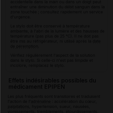
accidentelle dans la main ou dans un doigt peut
entraîner une diminution du débit sanguin dans la
zone touchée ; consultez rapidement un service
d'urgence.
Le stylo doit être conservé à température
ambiante, à l'abri de la lumière et des hausses de
température (pas plus de 25 °C). Il ne doit pas
être mis au réfrigérateur, ni utilisé après la
date
de péremption
.
Vérifiez régulièrement l'aspect de la solution
dans le stylo. Si celle-ci n'est pas limpide et
incolore, remplacez le stylo.
Effets indésirables possibles du
médicament EPIPEN
Les plus fréquents sont transitoires et traduisent
l'action de l'
adrénaline
: accélération du cœur,
palpitations
, hypertension, sueur, nausées,
vomissements, tremblements, étourdissements,