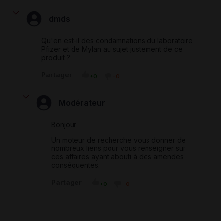
dmds
Qu'en est-il des condamnations du laboratoire
Pfizer et de Mylan au sujet justement de ce
produit ?
Partager
+0
-0
Modérateur
Bonjour
Un moteur de recherche vous donner de
nombreux liens pour vous renseigner sur
ces affaires ayant abouti à des amendes
conséquentes.
Partager
+0
-0