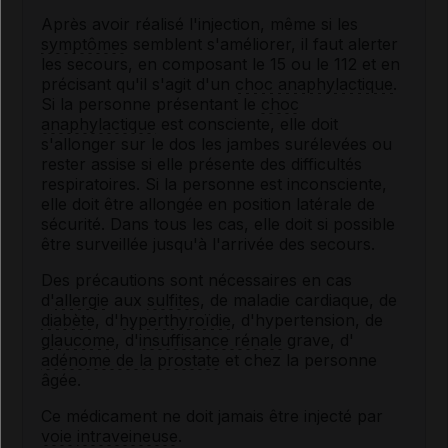
Après avoir réalisé l'injection, même si les
symptômes
semblent s'améliorer, il faut alerter
les secours, en composant le 15 ou le 112 et en
précisant qu'il s'agit d'un
choc anaphylactique
.
Si la personne présentant le
choc
anaphylactique
est consciente, elle doit
s'allonger sur le dos les jambes surélevées ou
rester assise si elle présente des difficultés
respiratoires. Si la personne est inconsciente,
elle doit être allongée en position latérale de
sécurité. Dans tous les cas, elle doit si possible
être surveillée jusqu'à l'arrivée des secours.
Des précautions sont nécessaires en cas
d'
allergie
aux
sulfites
, de maladie cardiaque, de
diabète
, d'
hyperthyroïdie
, d'hypertension, de
glaucome
, d'
insuffisance rénale
grave, d'
adénome de la prostate
et chez la personne
âgée.
Ce médicament ne doit jamais être injecté par
voie
intraveineuse
.