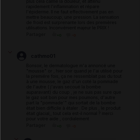
plus cela calme la douleur, et atténu
rapidement l'inflammation et répare
l'épiderme. Il ne faut effectivement pas en
mettre beaucoup, une pression. La sensation
de froid est surprenante lors des premières
utilisations. Inconvénient majeur le PRIX !
Partager
+0
-0
cathmo01
Bonsoir, le dermatologue m'a annoncé une
"mousse" or , hier soir quand je l'ai utilisé pour
la premiére fois, ça ne ressemblait pas du tout
à une mousse, le gaz d'un coté la pommade
de l'autre ( j'avais secoué la bombe
auparavant) du coup , je ne suis pas sure que
le gaz soit bon pour mes poumons, d'autre
part la "pommade'" qui sortait de la bombe
était bien difficile à étaler . De plus , le produit
était glacial,, tout cela est-il normal ? merci
pour votre aide , cordialement
Partager
+0
-0