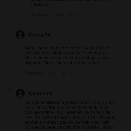
médecin.
Partager
+0
-0
Pascal64
Merci, merci et encore merci à vous. En une
semaine, des plaques que je traine depuis
plus d'un an sur tout le corps, ont quasiment
disparue. Merci, merci et surtout bravo.
Partager
+0
-0
Neoplume
Mon généraliste m'a prescrit ENSTILAR, il y a 3
mois. Je souffre d'un lichen plan et donc je
dois me tartiner régulièrement de Corticoïde
+++. J'ai donc essayé : Je suis ravie ! Efficace,
agréable à étaler, pas de sensation de main
collante, la peau semble être hydratée... et en