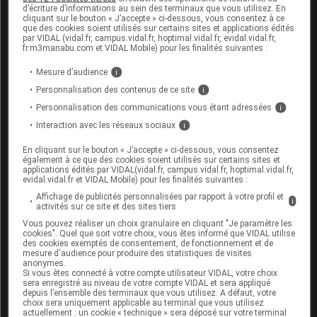
augmentation modérée du taux de calcium dans le
d’écriture d’informations au sein des terminaux que vous utilisez. En
sang.
cliquant sur le bouton « J’accepte » ci-dessous, vous consentez à ce
que des cookies soient utilisés sur certains sites et applications édités
par VIDAL (vidal.fr, campus.vidal.fr, hoptimal.vidal.fr, evidal.vidal.fr,
Très rares :
réaction allergique
(œdème de
fr.m3manabu.com et VIDAL Mobile) pour les finalités suivantes :
Quincke
), .
Mesure d’audience
i
Fréquence indéterminée : coloration jaunâtre des
Personnalisation des contenus de ce site
i
cheveux blancs, photosensibilité.
Personnalisation des communications vous étant adressées
i
Dautres effets peuvent être observés en cas
Interaction avec les réseaux sociaux
i
d'usage prolongé :
atrophie
cutanée,
télangiectasies
(dilatation des petits vaisseaux),
vergetures
,
En cliquant sur le bouton « J’accepte » ci-dessous, vous consentez
également à ce que des cookies soient utilisés sur certains sites et
fragilisation de la peau,
dermite périorale
,
applications édités par VIDAL(vidal.fr, campus.vidal.fr, hoptimal.vidal.fr,
développement anormal des poils,
psoriasis
evidal.vidal.fr et VIDAL Mobile) pour les finalités suivantes :
pustuleux généralisé, augmentation de la pression
Affichage de publicités personnalisées par rapport à votre profil et
i
intra-oculaire,
cataracte
.
activités sur ce site et des sites tiers
Vous pouvez réaliser un choix granulaire en cliquant "Je paramètre les
Vous avez ressenti un
effet indésirable
susceptible
cookies". Quel que soit votre choix, vous êtes informé que VIDAL utilise
d’être dû à ce médicament, vous pouvez le
déclarer
des cookies exemptés de consentement, de fonctionnement et de
mesure d'audience pour produire des statistiques de visites
en ligne.
anonymes.
Si vous êtes connecté à votre compte utilisateur VIDAL, votre choix
sera enregistré au niveau de votre compte VIDAL et sera appliqué
depuis l’ensemble des terminaux que vous utilisez. A défaut, votre
Médicament commercialisé par le
Laboratoires LEO
choix sera uniquement applicable au terminal que vous utilisez
actuellement : un cookie « technique » sera déposé sur votre terminal