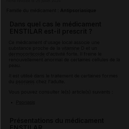
Fiche révisée le 25 juillet 2024
Famille du médicament :
Antipsoriasique
Dans quel cas le médicament
ENSTILAR est-il prescrit ?
Ce médicament d'usage local associe une
substance proche de la
vitamine
D et un
dermocorticoïde
d'activité forte. Il freine le
renouvellement anormal de certaines cellules de la
peau.
Il est utilisé dans le traitement de certaines formes
du
psoriasis
chez l'adulte.
Vous pouvez consulter le(s) article(s) suivants :
Psoriasis
Présentations du médicament
ENSTILAR