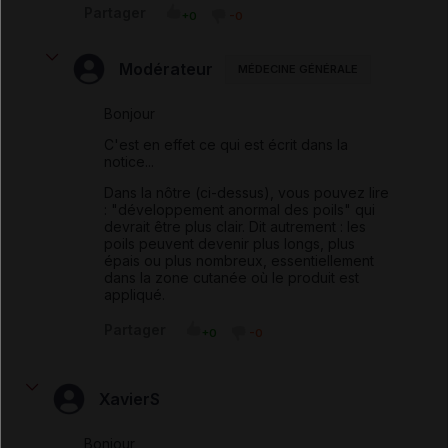
Partager
+0
-0
Modérateur
MÉDECINE GÉNÉRALE
Bonjour
C'est en effet ce qui est écrit dans la
notice...
Dans la nôtre (ci-dessus), vous pouvez lire
: "développement anormal des poils" qui
devrait être plus clair. Dit autrement : les
poils peuvent devenir plus longs, plus
épais ou plus nombreux, essentiellement
dans la zone cutanée où le produit est
appliqué.
Partager
+0
-0
XavierS
Bonjour,