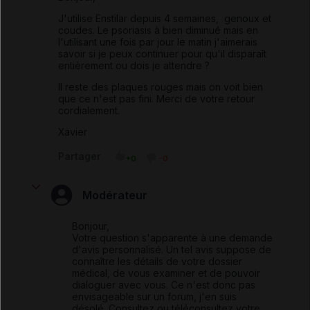
J'utilise Enstilar depuis 4 semaines, genoux et
coudes. Le psoriasis à bien diminué mais en
l'utilisant une fois par jour le matin j'aimerais
savoir si je peux continuer pour qu'il disparaît
entièrement ou dois je attendre ?
Il reste des plaques rouges mais on voit bien
que ce n'est pas fini. Merci de votre retour
cordialement.
Xavier
Partager
+0
-0
Modérateur
Bonjour,
Votre question s'apparente à une demande
d'avis personnalisé. Un tel avis suppose de
connaître les détails de votre dossier
médical, de vous examiner et de pouvoir
dialoguer avec vous. Ce n'est donc pas
envisageable sur un forum, j'en suis
désolé. Consultez ou téléconsultez votre