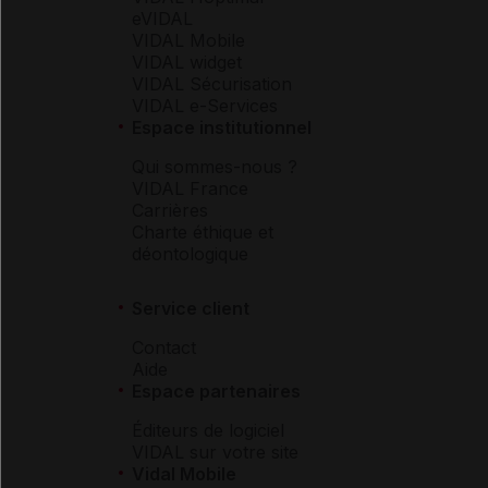
eVIDAL
VIDAL Mobile
VIDAL widget
VIDAL Sécurisation
VIDAL e-Services
Espace institutionnel
Qui sommes-nous ?
VIDAL France
Carrières
Charte éthique et
déontologique
Service client
Contact
Aide
Espace partenaires
Éditeurs de logiciel
VIDAL sur votre site
Vidal Mobile