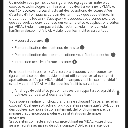
Ce médicament ne doit pas être co-administré avec
Ce module vous permet de configurer vos réglages en matière de
les médicaments contenant de la lamivudine, du
cookies et technologies similaires afin de décider comment VIDAL et
ses 124 sociétés tierces
effectuent des opérations de lecture et/ou
ténofovir alafénamide ou de l'adéfovir dipivoxil.
d’écriture d’informations au sein des terminaux que vous utilisez. En
cliquant sur le bouton « J’accepte » ci-dessous, vous consentez à ce
L'association du ténofovir avec la didanosine
que des cookies soient utilisés sur certains sites et applications édités
par VIDAL (vidal.fr, campus.vidal.fr, hoptimal.vidal.fr, evidal.vidal.fr,
entraîne une augmentation des concentrations de
fr.m3manabu.com et VIDAL Mobile) pour les finalités suivantes :
didanosine dans le sang, avec un risque accru de
toxicité.
Mesure d’audience
i
Personnalisation des contenus de ce site
i
De plus, certains traitements doivent être évités ou
Personnalisation des communications vous étant adressées
i
justifient une surveillance renforcée du bon
fonctionnement de vos reins : autres antiviraux
Interaction avec les réseaux sociaux
i
(notamment de la famille des inhibiteurs de
En cliquant sur le bouton « J’accepte » ci-dessous, vous consentez
protéase),
aminosides
,
AINS
, amphotéricine B,
également à ce que des cookies soient utilisés sur certains sites et
foscarnet, ganciclovir, pentamidine, vancomycine,
applications édités par VIDAL(vidal.fr, campus.vidal.fr, hoptimal.vidal.fr,
cidofovir.
evidal.vidal.fr et VIDAL Mobile) pour les finalités suivantes :
Affichage de publicités personnalisées par rapport à votre profil et
i
activités sur ce site et des sites tiers
Fertilité, grossesse et allaitement
Vous pouvez réaliser un choix granulaire en cliquant "Je paramètre les
cookies". Quel que soit votre choix, vous êtes informé que VIDAL utilise
des cookies exemptés de consentement, de fonctionnement et de
Grossesse :
mesure d'audience pour produire des statistiques de visites
anonymes.
Si vous êtes connecté à votre compte utilisateur VIDAL, votre choix
Les données actuellement disponibles n'ont pas
sera enregistré au niveau de votre compte VIDAL et sera appliqué