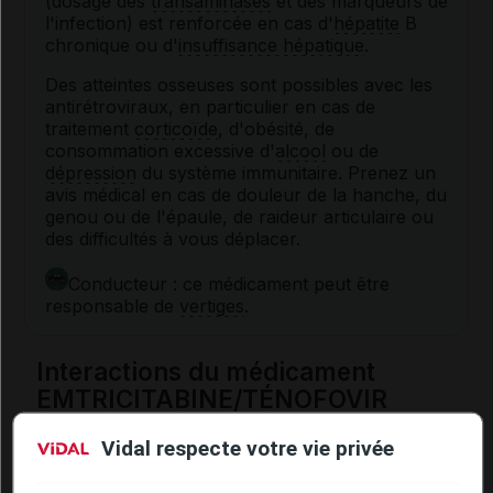
(dosage des
transaminases
et des marqueurs de
l'infection) est renforcée en cas d'
hépatite
B
chronique ou d'
insuffisance hépatique
.
Des atteintes osseuses sont possibles avec les
antirétroviraux, en particulier en cas de
traitement
corticoïde
, d'obésité, de
consommation excessive d'
alcool
ou de
dépression
du système immunitaire. Prenez un
avis médical en cas de douleur de la hanche, du
genou ou de l'épaule, de raideur articulaire ou
des difficultés à vous déplacer.
Conducteur : ce médicament peut être
responsable de
vertiges
.
Interactions du médicament
EMTRICITABINE/TÉNOFOVIR
DISOPROXIL ZENTIVA LAB avec
Vidal respecte votre vie privée
d'autres substances