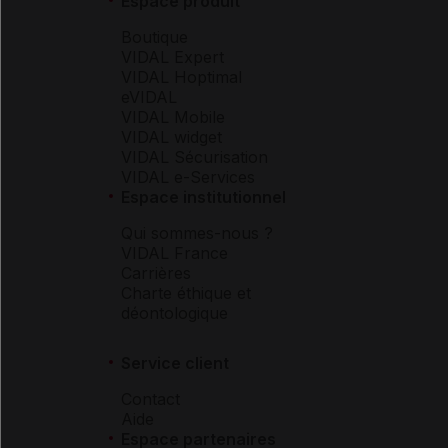
Espace produit
Boutique
VIDAL Expert
VIDAL Hoptimal
eVIDAL
VIDAL Mobile
VIDAL widget
VIDAL Sécurisation
VIDAL e-Services
Espace institutionnel
Qui sommes-nous ?
VIDAL France
Carrières
Charte éthique et
déontologique
Service client
Contact
Aide
Espace partenaires