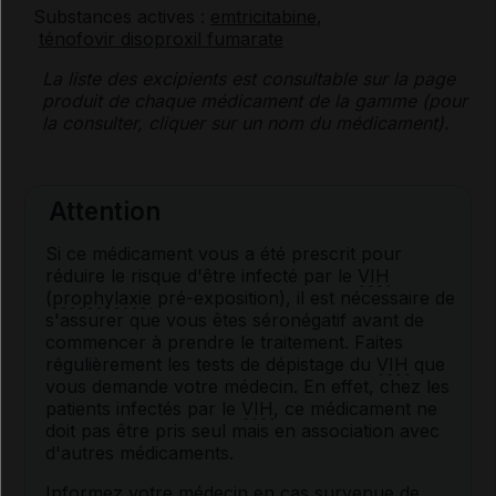
Substances actives :
emtricitabine
,
ténofovir disoproxil fumarate
La liste des
excipients
est consultable sur la page
produit de chaque médicament de la gamme (pour
la consulter, cliquer sur un nom du médicament).
Attention
Si ce médicament vous a été prescrit pour
réduire le risque d'être infecté par le
VIH
(
prophylaxie
pré-exposition), il est nécessaire de
s'assurer que vous êtes séronégatif avant de
commencer à prendre le traitement. Faites
régulièrement les tests de dépistage du
VIH
que
vous demande votre médecin. En effet, chez les
patients infectés par le
VIH
, ce médicament ne
doit pas être pris seul mais en association avec
d'autres médicaments.
Informez votre médecin en cas survenue de