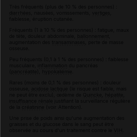
Très fréquents (plus de 10 % des personnes) :
diarrhées
, nausées, vomissements,
vertiges
,
faiblesse, éruption cutanée.
Fréquents (1 à 10 % des personnes) : fatigue, maux
de tête, douleur abdominale,
ballonnement
,
augmentation des
transaminases
, perte de masse
osseuse.
Peu fréquents (0,1 à 1 % des personnes) : faiblesse
musculaire,
inflammation
du pancréas
(
pancréatite
),
hypokaliémie
.
Rares (moins de 0,1 % des personnes) : douleur
osseuse,
acidose lactique
(le risque est faible, mais
ne peut être exclu), œdème de
Quincke
,
hépatite
,
insuffisance rénale
justifiant la surveillance régulière
de la
créatinine
(voir Attention).
Une prise de poids ainsi qu'une augmentation des
graisses et du glucose dans le sang peut être
observée au cours d'un traitement contre le
VIH
.