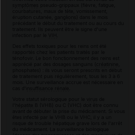
symptômes
pseudo-grippaux (fièvre, fatigue,
courbatures, maux de tête, vomissement,
éruption cutanée,
ganglions
) dans le mois
précédant le début du traitement ou au cours du
traitement. Ils peuvent être le signe d'une
infection par le
VIH
.
Des effets toxiques pour les reins ont été
rapportés chez les patients traités par le
ténofovir. Le bon fonctionnement des reins est
apprécié par des dosages sanguins (
créatinine
,
phosphates) : ils vous seront prescrits en début
de traitement puis régulièrement, tous les 3 à 6
mois. Une surveillance accrue est nécessaire en
cas d'
insuffisance rénale
.
Votre statut sérologique pour le
virus
de
l'
hépatite
B (VHB) ou C (VHC) doit être connu
avant de débuter la prise du médicament. Si vous
êtes infecté par le VHB ou le VHC, il y a un
risque de trouble hépatique grave lors de l'arrêt
du médicament. La surveillance biologique