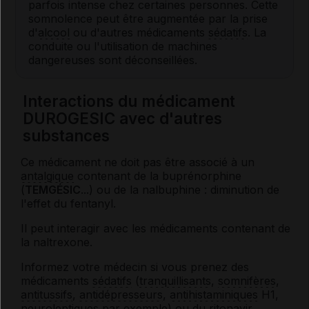
parfois intense chez certaines personnes. Cette
somnolence peut être augmentée par la prise
d'
alcool
ou d'autres médicaments
sédatifs
. La
conduite ou l'utilisation de machines
dangereuses sont déconseillées.
Interactions du médicament
DUROGESIC avec d'autres
substances
Ce médicament ne doit pas être associé à un
antalgique
contenant de la buprénorphine
(
TEMGÉSIC
...) ou de la nalbuphine : diminution de
l'effet du fentanyl.
Il peut interagir avec les médicaments contenant de
la naltrexone.
Informez votre médecin si vous prenez des
médicaments
sédatifs
(
tranquillisants
,
somnifères
,
antitussifs
,
antidépresseurs
,
antihistaminiques
H1,
neuroleptiques
par exemple) ou du ritonavir.