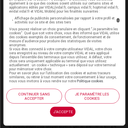
sèche, douleur abdominale, digestion difficile, perte
également à ce que des cookies soient utilisés sur certains sites et
applications édités par VIDAL(vidal.fr, campus.vidal.fr, hoptimal.vidal.fr,
d'appétit, tremblements, fourmillements,
evidal.vidal.fr et VIDAL Mobile) pour les finalités suivantes :
palpitations
,
tachycardie
,
pression artérielle
élevée,
Affichage de publicités personnalisées par rapport à votre profil et
difficultés à uriner, essoufflement, insomnie,
i
activités sur ce site et des sites tiers
dépression
,
confusion
des idées, anxiété,
Vous pouvez réaliser un choix granulaire en cliquant "Je paramètre les
hallucinations, nervosité, sueurs, démangeaisons,
cookies". Quel que soit votre choix, vous êtes informé que VIDAL utilise
éruption cutanée,
réaction allergique
, contractions
des cookies exemptés de consentement, de fonctionnement et de
mesure d'audience pour produire des statistiques de visites
musculaires.
anonymes.
Si vous êtes connecté à votre compte utilisateur VIDAL, votre choix
Peu fréquents (moins de 1 % des cas) : agitation,
sera enregistré au niveau de votre compte VIDAL et sera appliqué
depuis l’ensemble des terminaux que vous utilisez. A défaut, votre
désorientation, sensation intense de bien-être,
choix sera uniquement applicable au terminal que vous utilisez
diminution de la sensibilité de la peau, trou de
actuellement : un cookie « technique » sera déposé sur votre terminal
pour mémoriser votre choix.
mémoire, vision floue, ralentissement de la
Pour en savoir plus sur l’utilisation des cookies et autres traceurs
fréquence cardiaque,
eczéma
de contact, troubles
similaires, ou retirer à tout moment votre consentement à leur usage,
nous vous invitons à vous rendre sur notre
Politique cookies
.
sexuels.
Rares : somnolence inhabituelle et respiration
CONTINUER SANS
JE PARAMÈTRE LES
irrégulière, lente et peu profonde peuvent être le
ACCEPTER
COOKIES
signe d'un
surdosage
et nécessitent un avis médical
rapide.
J'ACCEPTE
Démangeaisons, irritation cutanée au site
d'application ; ils disparaisent généralement en 24