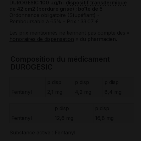
DUROGESIC 100 μg/h :
dispositif transdermique
de 42 cm2 (bordure grise) ; boîte de 5
Ordonnance obligatoire (Stupéfiant)
-
Remboursable à 65%
- Prix : 33.07 €
Les prix mentionnés ne tiennent pas compte des «
honoraires de dispensation
» du pharmacien.
Composition du médicament
DUROGESIC
p disp
p disp
p disp
Fentanyl
2,1 mg
4,2 mg
8,4 mg
p disp
p disp
Fentanyl
12,6 mg
16,8 mg
Substance active :
Fentanyl