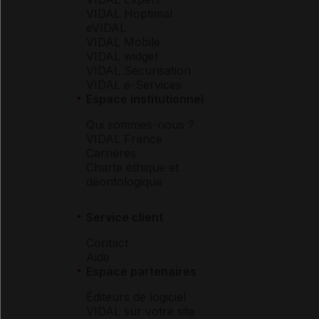
VIDAL Hoptimal
eVIDAL
VIDAL Mobile
VIDAL widget
VIDAL Sécurisation
VIDAL e-Services
Espace institutionnel
Qui sommes-nous ?
VIDAL France
Carrières
Charte éthique et
déontologique
Service client
Contact
Aide
Espace partenaires
Éditeurs de logiciel
VIDAL sur votre site