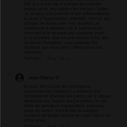
100, je n'ai pas fait d'analyse de contrôle
depuis un an, ma toubib n'en voit pas l'utilité...
Je ne peux pas prendre d'anti-inflammatoires
à cause d'hypertension artérielle, donc je suis
obligée de rester avec mes douleurs, je
commence à déprimer car je suis bloquée
chez moi et je ne peux pas conduire, peur
d'un accident. Que me préconisez-vous, est-
ce que le Durogenic vous supprime les
douleurs que vous avez ? Merci pour vos
réponses
Partager
+0
-0
Jean Pierre 11
Bonjour, Merci pour les informations
concernant les nausées. Le médecin m’a
recommandé d’arrêter les patchs de 12 depuis
dimanche soir. Depuis que j’ai arrêté, j’ai une
drôle de sensation, transpiration, engoises,
maux de ventre. Sont ils liés au manque.
Combien de temps dure le sevrage? Merci de
votre retour.
Partager
+0
-0