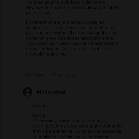
(hanche gauche et le bassin droite est
déplacé en hauteur = des douleur fort sur les
pieds aussi) .
En cette moment je n'ai rien contre les
douleur...le médecin est dépassé et il ne sait
plus quoi me donner. Il m'avait dit qu'il se va
consulter avec des autres médecins et me
voilà après trois semaines sans médicaments
contre la douleur. Se une catastrophe. S'il
vous plaît aidez moi.
Partager
+0
-0
Modérateur
Bonjour
Bonjour,
J'aimerais vraiment vous aider, mais
votre question s'apparente à une demande
d'avis personnalisé. Un tel avis suppose de
connaître les détails de votre dossier