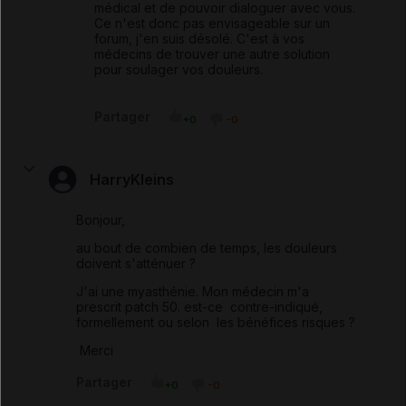
médical et de pouvoir dialoguer avec vous.
Ce n'est donc pas envisageable sur un
forum, j'en suis désolé. C'est à vos
médecins de trouver une autre solution
pour soulager vos douleurs.
Partager
+0
-0
HarryKleins
Bonjour,
au bout de combien de temps, les douleurs
doivent s'atténuer ?
J'ai une myasthénie. Mon médecin m'a
prescrit patch 50. est-ce contre-indiqué,
formellement ou selon les bénéfices risques ?
Merci
Partager
+0
-0