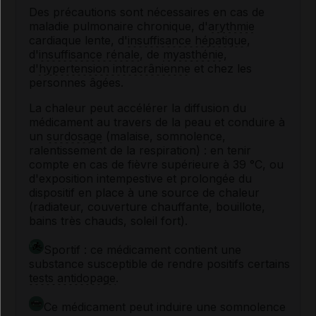
Des précautions sont nécessaires en cas de
maladie pulmonaire chronique, d'
arythmie
cardiaque lente, d'
insuffisance hépatique
,
d'
insuffisance rénale
, de
myasthénie
,
d'
hypertension intracrânienne
et chez les
personnes âgées.
La chaleur peut accélérer la diffusion du
médicament au travers de la peau et conduire à
un
surdosage
(malaise, somnolence,
ralentissement de la respiration) : en tenir
compte en cas de fièvre supérieure à 39 °C, ou
d'exposition intempestive et prolongée du
dispositif en place à une source de chaleur
(radiateur, couverture chauffante, bouillote,
bains très chauds, soleil fort).
Sportif : ce médicament contient une
substance susceptible de rendre positifs certains
tests antidopage
.
Ce médicament peut induire une somnolence