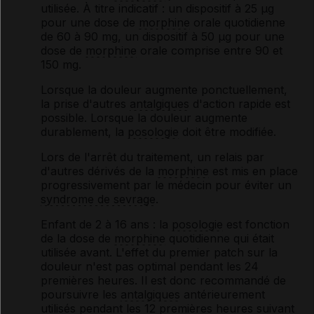
utilisée. À titre indicatif : un dispositif à 25 μg
pour une dose de
morphine
orale quotidienne
de 60 à 90 mg, un dispositif à 50 μg pour une
dose de
morphine
orale comprise entre 90 et
150 mg.
Lorsque la douleur augmente ponctuellement,
la prise d'autres
antalgiques
d'action rapide est
possible. Lorsque la douleur augmente
durablement, la
posologie
doit être modifiée.
Lors de l'arrêt du traitement, un relais par
d'autres dérivés de la
morphine
est mis en place
progressivement par le médecin pour éviter un
syndrome de sevrage
.
Enfant de 2 à 16 ans
: la
posologie
est fonction
de la dose de
morphine
quotidienne qui était
utilisée avant. L'effet du premier patch sur la
douleur n'est pas optimal pendant les 24
premières heures. Il est donc recommandé de
poursuivre les
antalgiques
antérieurement
utilisés pendant les 12 premières heures suivant