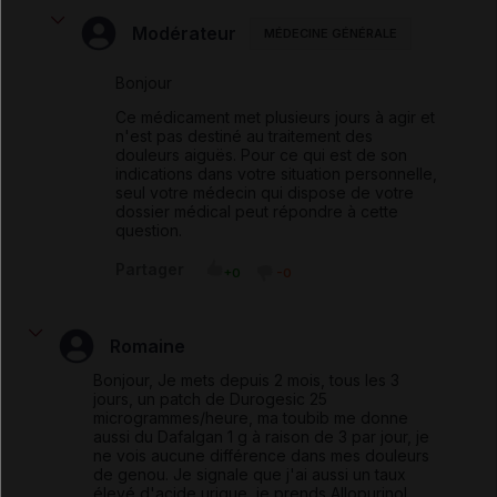
Modérateur
MÉDECINE GÉNÉRALE
Bonjour
Ce médicament met plusieurs jours à agir et
n'est pas destiné au traitement des
douleurs aiguës. Pour ce qui est de son
indications dans votre situation personnelle,
seul votre médecin qui dispose de votre
dossier médical peut répondre à cette
question.
Partager
+0
-0
Romaine
Bonjour, Je mets depuis 2 mois, tous les 3
jours, un patch de Durogesic 25
microgrammes/heure, ma toubib me donne
aussi du Dafalgan 1 g à raison de 3 par jour, je
ne vois aucune différence dans mes douleurs
de genou. Je signale que j'ai aussi un taux
élevé d'acide urique, je prends Allopurinol