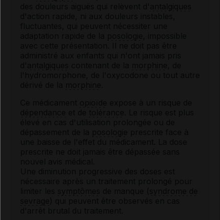
des douleurs aiguës qui relèvent d'
antalgiques
d'action rapide, ni aux douleurs instables,
fluctuantes, qui peuvent nécessiter une
adaptation rapide de la
posologie
, impossible
avec cette présentation. Il ne doit pas être
administré aux enfants qui n'ont jamais pris
d'
antalgiques
contenant de la
morphine
, de
l'hydromorphone, de l'oxycodone ou tout autre
dérivé de la
morphine
.
Ce médicament
opioïde
expose à un risque de
dépendance
et de
tolérance
. Le risque est plus
élevé en cas d'utilisation prolongée ou de
dépassement de la
posologie
prescrite face à
une baisse de l'effet du médicament. La dose
prescrite ne doit jamais être dépassée sans
nouvel avis médical.
Une diminution progressive des doses est
nécessaire après un traitement prolongé pour
limiter les
symptômes
de manque (
syndrome de
sevrage
) qui peuvent être observés en cas
d'arrêt brutal du traitement.