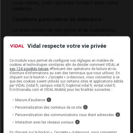
vous-même, mais reprenez contact avec votre
médecin.
Conditions particulières de délivrance :
La prescription de
morphine
et de substances
apparentées (
stupéfiants
) est rédigée par le
médecin sur une
ordonnance sécurisée
. La
Vidal respecte votre vie privée
durée de validité de l'ordonnance est limitée à 28
jours. La délivrance de ce médicament par le
pharmacien s'effectue en 2 fois (tous les 14
Ce module vous permet de configurer vos réglages en matière de
cookies et technologies similaires afin de décider comment VIDAL et
jours).
ses 124 sociétés tierces
effectuent des opérations de lecture et/ou
d’écriture d’informations au sein des terminaux que vous utilisez. En
cliquant sur le bouton « J’accepte » ci-dessous, vous consentez à ce
que des cookies soient utilisés sur certains sites et applications édités
Effets indésirables possibles du
par VIDAL (vidal.fr, campus.vidal.fr, hoptimal.vidal.fr, evidal.vidal.fr,
médicament DUROGESIC
fr.m3manabu.com et VIDAL Mobile) pour les finalités suivantes :
Mesure d’audience
i
Très fréquents (plus de 10 % des cas) : nausées,
Personnalisation des contenus de ce site
vomissements,
constipation
(votre médecin vous
i
prescrira des médicaments pour la limiter),
Personnalisation des communications vous étant adressées
i
somnolence,
vertiges
, maux de tête.
Interaction avec les réseaux sociaux
i
Fréquents (1 à 10 % des cas) :
diarrhée
, bouche
En cliquant sur le bouton « J’accepte » ci-dessous, vous consentez