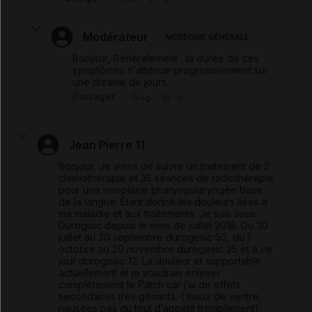
Modérateur
MÉDECINE GÉNÉRALE
Bonjour, Généralement , la durée de ces
symptômes s'atténue progressivement sur
une dizaine de jours.
Partager
+0
-0
Jean Pierre 11
Bonjour, Je viens de suivre un traitement de 2
chimiothérapie et 35 séances de radiothérapie
pour une neoplasie pharyngolaryngèe base
de la langue. Étant donné les douleurs liées à
ma maladie et aux traitements. Je suis sous
Durogisic depuis le mois de juillet 2018. Du 30
juillet au 30 septembre durogesic 50, du 1
octobre au 20 novembre durogesic 25 et à ce
jour durogesic 12. La douleur et supportable
actuellement et je voudrais enlever
complètement le Patch car j’ai de effets
secondaires très gênants. ( maux de ventre,
nausées pas du tout d’appétit tremblement).