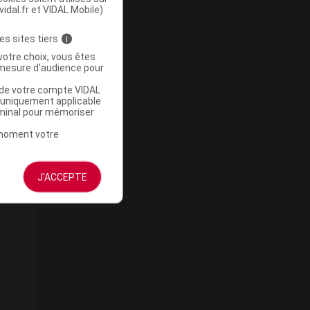
vidal.fr et VIDAL Mobile)
es sites tiers
i
votre choix, vous êtes
mesure d'audience pour
u de votre compte VIDAL
a uniquement applicable
rminal pour mémoriser
t moment votre
J'ACCEPTE