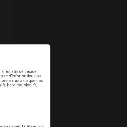
aires afin de décider
iture d’informations au
s consentez à ce que des
fr, hoptimal.vidal.fr,
okies soient utilisés sur