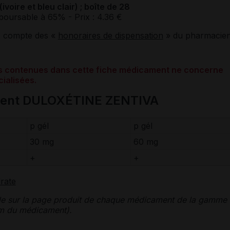
oire et bleu clair) ; boîte de 28
boursable à 65%
- Prix : 4.36 €
s compte des «
honoraires de dispensation
» du pharmacien
ons contenues dans cette fiche médicament ne concerne
ialisées.
ment DULOXÉTINE ZENTIVA
p gél
p gél
30 mg
60 mg
+
+
rate
le sur la page produit de chaque médicament de la gamme
nom du médicament).