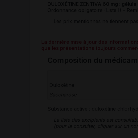
DULOXÉTINE ZENTIVA 60 mg : gélule (iv
Ordonnance obligatoire (Liste I)
- Rem
Les prix mentionnés ne tiennent pa
La dernière mise à jour des informati
que les présentations toujours commerc
Composition du médica
Duloxétine
Saccharose
Substance active :
duloxétine chlorhyd
La liste des
excipients
est consultab
(pour la consulter, cliquer sur un 