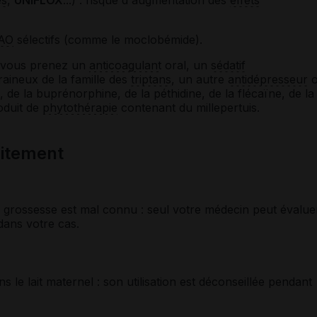
AO
sélectifs (comme le moclobémide).
i vous prenez un
anticoagulant
oral, un
sédatif
graineux de la famille des
triptans
, un autre
antidépresseur
o
e la buprénorphine, de la péthidine, de la flécaïne, de la
oduit de
phytothérapie
contenant du millepertuis.
laitement
 grossesse est mal connu : seul votre médecin peut évalue
 dans votre cas.
le lait maternel : son utilisation est déconseillée pendant