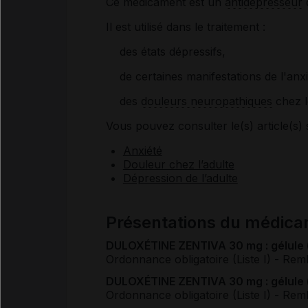
Ce médicament est un
antidépresseur
d
Il est utilisé dans le traitement :
des états dépressifs,
de certaines manifestations de l'anxi
des
douleurs neuropathiques
chez l
Vous pouvez consulter le(s) article(s) 
Anxiété
Douleur chez l’adulte
Dépression de l’adulte
Présentations du médi
DULOXÉTINE ZENTIVA 30 mg : gélule (bl
Ordonnance obligatoire (Liste I)
- Rem
DULOXÉTINE ZENTIVA 30 mg : gélule (bl
Ordonnance obligatoire (Liste I)
- Rem