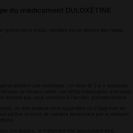
ogie du médicament DULOXÉTINE
 un grand verre d'eau, pendant ou en dehors des repas.
.
 généralement pas immédiate. Un délai de 2 à 4 semaines
néfiques se fassent sentir. Les
effets indésirables
éventuels
ne doivent pas vous conduire à l'arrêter prématurément.
ssion
, un état anxieux peut apparaître ou s'aggraver en
est parfois prescrit de manière temporaire par le médecin
ations.
sion
ont disparu, le traitement doit absolument être