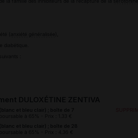
e la famille des inhibiteurs de la recapture de la
sérotonin
été (
anxiété généralisée
),
e diabétique.
suivants :
cament DULOXÉTINE ZENTIVA
anc et bleu clair) ; boîte de 7
SUPPRI
boursable à 65%
- Prix : 1.33 €
anc et bleu clair) ; boîte de 28
boursable à 65%
- Prix : 4.36 €