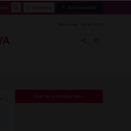
ités
S'inscrire
Se connecter
Rechercher
Mise à jour : 14 Fév 2025
VA
Copier l'url
Email
Voir les actualités liées
me