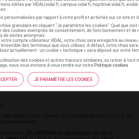
tions édités par VIDAL(vidal.fr, campus.vidal.fr, hoptimal.vidal.fr, evidal.
phorie, d'excitation inhabituelle ou de comportement
tes :
ne consultation médicale rapide est nécessaire.
s personnalisées par rapport à votre profil et activités sur ce site et d
 cas d'épilepsie (même ancienne), de
glaucome
à angle
choix granulaire en cliquant "Je paramètre les cookies". Quel que soit 
 prédisposition aux
hémorragies
.
ise des cookies exemptés de consentement, de fonctionnement et de 
es de visites anonymes.
 été constatée avec l'
alcool
, évitez la prise de boissons
 votre compte utilisateur VIDAL, votre choix sera enregistré au nivea
l’ensemble des terminaux que vous utilisez. A défaut, votre choix ser
cament
psychotrope
.
ilisez actuellement : un cookie « technique » sera déposé sur votre te
 être responsable de
vertiges
ou d'une baisse de la
’utilisation des cookies et autres traceurs similaires, ou retirer à tou
ge, nous vous invitons à vous rendre sur notre
Politique cookies
.
CCEPTER
JE PARAMÈTRE LES COOKIES
ment DULOXÉTINE ZENTIVA avec
 :
 : des délais précis doivent être respectés entre l'arrêt de
 et inversement ;
luvoxamine (
FLOXYFRAL
et
génériques
) ou de la
es
,
UNIFLOX
...) : risque d'augmentation des
effets