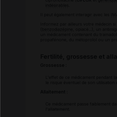
indésirables
.
Il peut également interagir avec les
IM
Informez par ailleurs votre médecin s
(
benzodiazépine
, opiacé...), un antimi
un médicament contenant du tramadol, d
propafénone, du métoprolol ou un pr
Fertilité, grossesse et al
Grossesse :
L'effet de ce médicament pendant la
le risque éventuel de son utilisation
Allaitement :
Ce médicament passe faiblement dans 
l'allaitement.