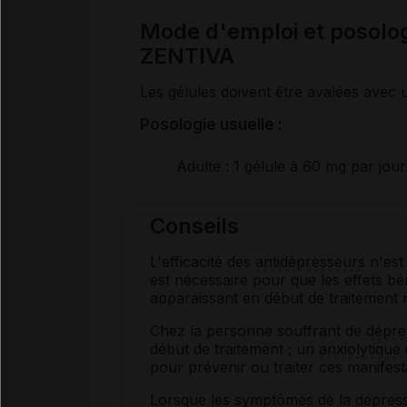
Mode d'emploi et posol
ZENTIVA
Les gélules doivent être avalées avec
Posologie usuelle :
Adulte
: 1 gélule à 60 mg par jour
Conseils
L'efficacité des
antidépresseurs
n'est
est nécessaire pour que les effets bé
apparaissant en début de traitement 
Chez la personne souffrant de
dépre
début de traitement ; un
anxiolytique
pour prévenir ou traiter ces manifest
Lorsque les
symptômes
de la
dépres