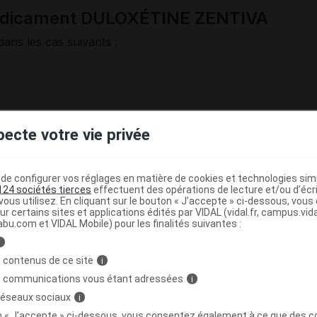
médicament DULOXÉTINE ZENTIVA
dans les cas suivants :
e par un traitement ;
pecte votre vie privée
lectifs et les médicaments contenant de la fluvoxamine, de
e configurer vos réglages en matière de cookies et technologies simil
124 sociétés tierces
effectuent des opérations de lecture et/ou d’écr
ous utilisez. En cliquant sur le bouton « J’accepte » ci-dessous, vou
ur certains sites et applications édités par VIDAL (vidal.fr, campus.vidal.
abu.com et VIDAL Mobile) pour les finalités suivantes :
éconseillée avant l'âge de 18 ans. Des études ont en effet
i
esseur
peut augmenter le risque de suicide chez les
. Chez les enfants et adolescents de moins de 18 ans, ce
 contenus de ce site
i
 à certains cas graves et nécessite une surveillance
s communications vous étant adressées
i
 l'entourage.
 réseaux sociaux
i
sont susceptibles d'induire un épisode maniaque chez les
on « J’accepte » ci-dessous, vous consentez également à ce que des co