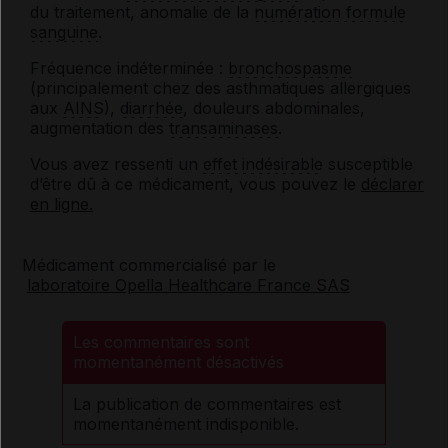
du traitement, anomalie de la
numération formule
sanguine
.
Fréquence indéterminée :
bronchospasme
(principalement chez des asthmatiques allergiques
aux
AINS
),
diarrhée
, douleurs abdominales,
augmentation des
transaminases
.
Vous avez ressenti un
effet indésirable
susceptible
d’être dû à ce médicament, vous pouvez le
déclarer
en ligne.
Médicament commercialisé par le
laboratoire Opella Healthcare France SAS
Les commentaires sont
momentanément désactivés
La publication de commentaires est
momentanément indisponible.