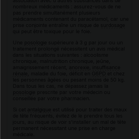
association avec d'autres substances dans de
nombreux médicaments : assurez-vous de ne
pas prendre simultanément plusieurs
médicaments contenant du paracétamol, car une
prise conjointe entraîne un risque de
surdosage
qui peut être toxique pour le foie.
Une
posologie
supérieure à 3 g par jour ou un
traitement prolongé nécessitent un avis médical
dans les situations suivantes : alcoolisme
chronique, malnutrition chronique, jeûne,
amaigrissement récent,
anorexie
,
insuffisance
rénale
, maladie du foie, déficit en
G6PD
et chez
les personnes âgées ou pesant moins de 50 kg.
Dans tous les cas, ne dépassez jamais la
posologie
prescrite par votre médecin ou
conseillée par votre pharmacien.
Si cet
antalgique
est utilisé pour traiter des maux
de tête fréquents, évitez de le prendre tous les
jours, au risque de voir s'installer un mal de tête
permanent nécessitant une prise en charge
médicale.