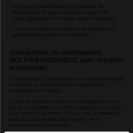
La prise de paracétamol peut fausser les
résultats des dosages des taux sanguins de
sucre
(
glycémie
) ou d'
acide urique
(
uricémie
).
La consommation de boissons alcoolisées est
déconseillée pendant le traitement.
Interactions du médicament
DOLIPRANEORODOZ avec d'autres
substances
Ce médicament peut interagir avec les
antibiotiques
contenant de la flucloxacilline (disponibles
uniquement à l'hôpital).
En cas de traitement par un
anticoagulant
oral et
par du paracétamol aux doses maximales (4 g par
jour) pendant au moins 4 jours, une surveillance
accrue du traitement
anticoagulant
sera
éventuellement nécessaire.