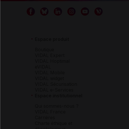
Espace produit
Boutique
VIDAL Expert
VIDAL Hoptimal
eVIDAL
VIDAL Mobile
VIDAL widget
VIDAL Sécurisation
VIDAL e-Services
Espace institutionnel
Qui sommes-nous ?
VIDAL France
Carrières
Charte éthique et
déontologique