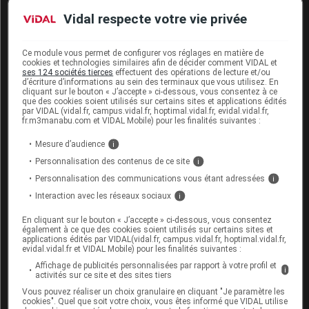
Informez par ailleurs votre médecin ou votre
Vidal respecte votre vie privée
pharmacien si vous prenez des médicaments
potentiellement toxiques pour le foie ou un
médicament
inducteur enzymatique
tel que le
Ce module vous permet de configurer vos réglages en matière de
phénobarbital, la phénytoïne, la carbamazépine, le
cookies et technologies similaires afin de décider comment VIDAL et
ses 124 sociétés tierces
effectuent des opérations de lecture et/ou
topiramate ou la rifampicine.
d’écriture d’informations au sein des terminaux que vous utilisez. En
cliquant sur le bouton « J’accepte » ci-dessous, vous consentez à ce
que des cookies soient utilisés sur certains sites et applications édités
par VIDAL (vidal.fr, campus.vidal.fr, hoptimal.vidal.fr, evidal.vidal.fr,
Fertilité, grossesse et allaitement
fr.m3manabu.com et VIDAL Mobile) pour les finalités suivantes :
Grossesse :
Mesure d’audience
i
Personnalisation des contenus de ce site
i
Les études scientifiques actuellement disponibles
Personnalisation des communications vous étant adressées
i
n'ont pas mis en évidence de problème particulier
Interaction avec les réseaux sociaux
i
lors de l'utilisation du paracétamol chez la femme
enceinte. Cependant, il doit être utilisé à la dose
En cliquant sur le bouton « J’accepte » ci-dessous, vous consentez
efficace la plus faible et pendant la durée la plus
également à ce que des cookies soient utilisés sur certains sites et
applications édités par VIDAL(vidal.fr, campus.vidal.fr, hoptimal.vidal.fr,
courte possible.
evidal.vidal.fr et VIDAL Mobile) pour les finalités suivantes :
Affichage de publicités personnalisées par rapport à votre profil et
Allaitement :
i
activités sur ce site et des sites tiers
Vous pouvez réaliser un choix granulaire en cliquant "Je paramètre les
Aux doses usuelles, l'usage de ce médicament est
cookies". Quel que soit votre choix, vous êtes informé que VIDAL utilise