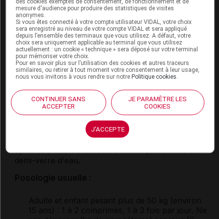
des cookies exemptés de consentement, de fonctionnement et de
possible pendant l'allaitement.
mesure d'audience pour produire des statistiques de visites
anonymes.
Si vous êtes connecté à votre compte utilisateur VIDAL, votre choix
sera enregistré au niveau de votre compte VIDAL et sera appliqué
Mode d'emploi et posologie du
depuis l’ensemble des terminaux que vous utilisez. A défaut, votre
choix sera uniquement applicable au terminal que vous utilisez
médicament DOLIPRANEORODOZ
actuellement : un cookie « technique » sera déposé sur votre terminal
pour mémoriser votre choix.
Pour en savoir plus sur l’utilisation des cookies et autres traceurs
Ce médicament peut être pris indifféremment
similaires, ou retirer à tout moment votre consentement à leur usage,
pendant ou entre les repas. Respecter un intervalle
nous vous invitons à vous rendre sur notre
Politique cookies
.
de 4 à 6 heures entre 2 prises. En cas
d'
insuffisance rénale
, l'intervalle entre 2 prises doit
CONTINUER SANS
JE PARAMÈTRE LES
être de 8 heures minimum.
ACCEPTER
COOKIES
Les comprimés peuvent être pris avec ou sans eau
J'ACCEPTE
: laisser fondre le comprimé dans la bouche sans le
croquer (il est possible de boire un verre d'eau
après la prise) ou dissoudre le comprimé dans un
demi-verre d'eau.
Posologie usuelle :
Adulte et enfant pesant plus de 50 kg (environ
15 ans)
: 1 à 2 comprimés, 1 à 3 fois par jour. Ne