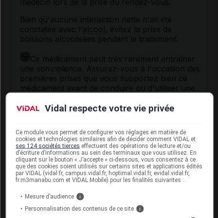
médecin lors de la prise du rendez-vous.
Bien qu'aucune interaction nette n'ait été
constatée avec l'
alcool
, évitez la prise de
boissons alcoolisées pendant le traitement.
Ce médicament peut très rarement entraîner
une somnolence. Assurez-vous à l'occasion des
premières prises que vous supportez bien ce
médicament avant de conduire ou d'utiliser une
machine.
Vidal respecte votre vie privée
Ce module vous permet de configurer vos réglages en matière de
Fertilité, grossesse et allaitement
cookies et technologies similaires afin de décider comment VIDAL et
ses 124 sociétés tierces
effectuent des opérations de lecture et/ou
d’écriture d’informations au sein des terminaux que vous utilisez. En
Grossesse :
cliquant sur le bouton « J’accepte » ci-dessous, vous consentez à ce
que des cookies soient utilisés sur certains sites et applications édités
par VIDAL (vidal.fr, campus.vidal.fr, hoptimal.vidal.fr, evidal.vidal.fr,
Les données scientifiques actuellement disponibles
fr.m3manabu.com et VIDAL Mobile) pour les finalités suivantes :
n'ont pas mis en évidence de problème particulier
lors de l'utilisation de ce médicament pendant la
Mesure d’audience
i
grossesse à la dose préconisée. Néanmoins, ne
Personnalisation des contenus de ce site
i
l'utilisez pas sans avis médical.