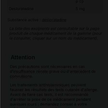
p cp
Desloratadine
5 mg
Substance active :
desloratadine
La liste des
excipients
est consultable sur la page
produit de chaque médicament de la gamme (pour
la consulter, cliquer sur un nom du médicament).
Attention
Des précautions sont nécessaires en cas
d'
insuffisance rénale
grave ou d'
antécédent
de
convulsions
.
Les traitements
antihistaminiques
peuvent
fausser les résultats des tests cutanés d'
allergie
.
Avant de faire ces tests, il est recommandé
d'arrêter la prise de ce médicament pendant
quelques jours ; demandez conseil à votre