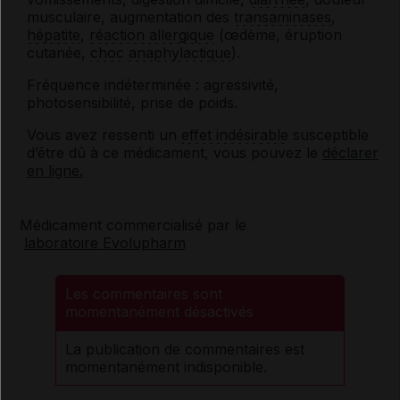
musculaire, augmentation des
transaminases
,
hépatite
,
réaction allergique
(œdème, éruption
cutanée,
choc
anaphylactique
).
Fréquence indéterminée : agressivité,
photosensibilité, prise de poids.
Vous avez ressenti un
effet indésirable
susceptible
d’être dû à ce médicament, vous pouvez le
déclarer
en ligne.
Médicament commercialisé par le
laboratoire Evolupharm
Les commentaires sont
momentanément désactivés
La publication de commentaires est
momentanément indisponible.