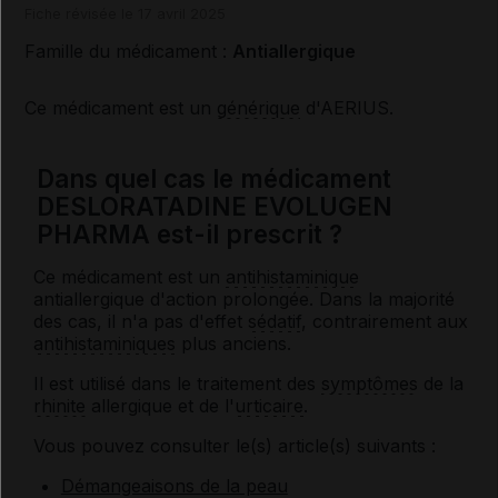
Fiche révisée le 17 avril 2025
Famille du médicament :
Antiallergique
Ce médicament est un
générique
d'AERIUS.
Dans quel cas le médicament
DESLORATADINE EVOLUGEN
PHARMA est-il prescrit ?
Ce médicament est un
antihistaminique
antiallergique d'action prolongée. Dans la majorité
des cas, il n'a pas d'effet
sédatif
, contrairement aux
antihistaminiques
plus anciens.
Il est utilisé dans le traitement des
symptômes
de la
rhinite
allergique et de l'
urticaire
.
Vous pouvez consulter le(s) article(s) suivants :
Démangeaisons de la peau