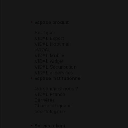
Espace produit
Boutique
VIDAL Expert
VIDAL Hoptimal
eVIDAL
VIDAL Mobile
VIDAL widget
VIDAL Sécurisation
VIDAL e-Services
Espace institutionnel
Qui sommes-nous ?
VIDAL France
Carrières
Charte éthique et
déontologique
Service client