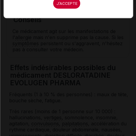
fonction des
symptômes
.
J'ACCEPTE
Conseils
Ce médicament agit sur les manifestations de
l'
allergie
mais n'en supprime pas la cause. Si les
symptômes
persistent ou s'aggravent, n'hésitez
pas à consulter votre médecin.
Effets indésirables possibles du
médicament DESLORATADINE
EVOLUGEN PHARMA
Fréquents (1 à 10 % des personnes) : maux de tête,
bouche sèche, fatigue.
Très rares (moins de 1 personne sur 10
000) :
hallucinations,
vertiges
, somnolence, insomnie,
agitation,
convulsions
,
palpitations
, accélération du
rythme cardiaque, douleur abdominale, nausées,
vomissements, digestion difficile,
diarrhée
, douleur