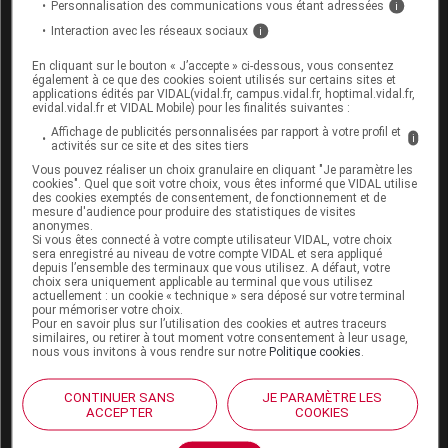
Personnalisation des communications vous étant adressées
i
Allaitement :
Interaction avec les réseaux sociaux
i
En cliquant sur le bouton « J’accepte » ci-dessous, vous consentez
Ce médicament passe faiblement dans le lait
également à ce que des cookies soient utilisés sur certains sites et
applications édités par VIDAL(vidal.fr, campus.vidal.fr, hoptimal.vidal.fr,
maternel : l'allaitement est déconseillé sans avis
evidal.vidal.fr et VIDAL Mobile) pour les finalités suivantes :
médical.
Affichage de publicités personnalisées par rapport à votre profil et
i
activités sur ce site et des sites tiers
Vous pouvez réaliser un choix granulaire en cliquant "Je paramètre les
Mode d'emploi et posologie du
cookies". Quel que soit votre choix, vous êtes informé que VIDAL utilise
des cookies exemptés de consentement, de fonctionnement et de
médicament DESLORATADINE
mesure d'audience pour produire des statistiques de visites
anonymes.
EVOLUGEN PHARMA
Si vous êtes connecté à votre compte utilisateur VIDAL, votre choix
sera enregistré au niveau de votre compte VIDAL et sera appliqué
depuis l’ensemble des terminaux que vous utilisez. A défaut, votre
Ce médicament peut être pris indifféremment au
choix sera uniquement applicable au terminal que vous utilisez
cours ou au dehors du repas.
actuellement : un cookie « technique » sera déposé sur votre terminal
pour mémoriser votre choix.
Pour en savoir plus sur l’utilisation des cookies et autres traceurs
Posologie usuelle :
similaires, ou retirer à tout moment votre consentement à leur usage,
nous vous invitons à vous rendre sur notre
Politique cookies
.
Adulte et adolescent de 12 ans et plus
: 1
comprimé par jour.
CONTINUER SANS
JE PARAMÈTRE LES
ACCEPTER
COOKIES
La durée du traitement est fixée par le médecin en