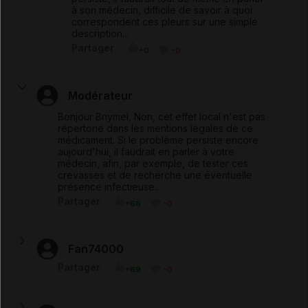
à son médecin, difficile de savoir à quoi
correspondent ces pleurs sur une simple
description...
Partager
+0
-0
Modérateur
Bonjour Bnymel, Non, cet effet local n'est pas
répertorié dans les mentions légales de ce
médicament. Si le problème persiste encore
aujourd'hui, il faudrait en parler à votre
médecin, afin, par exemple, de tester ces
crevasses et de recherche une éventuelle
présence infectieuse..
Partager
+66
-0
Fan74000
Bjr, J'ai traité mon fils de 15j pendant 20j sur posologie
Partager
+69
-0
du médecin du SAMU pour un muguet. Comme je l'allaite
et qu'une vive douleur est apparue lors des tétées puis
à distance, j'ai également traité mes mamelons sur