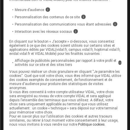
Mesure d’audience
i
Médicament commercialisé par le
Personnalisation des contenus de ce site
i
laboratoire Kenvue France
Personnalisation des communications vous étant adressées
i
Interaction avec les réseaux sociaux
i
Les commentaires sont
En cliquant sur le bouton « J’accepte » ci-dessous, vous consentez
momentanément désactivés
également à ce que des cookies soient utilisés sur certains sites et
applications édités par VIDAL(vidal.fr, campus.vidal.fr, hoptimal.vidal.fr,
evidal.vidal.fr et VIDAL Mobile) pour les finalités suivantes :
La publication de commentaires est
Affichage de publicités personnalisées par rapport à votre profil et
momentanément indisponible.
i
activités sur ce site et des sites tiers
Vous pouvez réaliser un choix granulaire en cliquant "Je paramètre les
Les plus
cookies". Quel que soit votre choix, vous êtes informé que VIDAL utilise
récents
des cookies exemptés de consentement, de fonctionnement et de
mesure d'audience pour produire des statistiques de visites
anonymes.
Si vous êtes connecté à votre compte utilisateur VIDAL, votre choix
sera enregistré au niveau de votre compte VIDAL et sera appliqué
Jujuliette57
depuis l’ensemble des terminaux que vous utilisez. A défaut, votre
choix sera uniquement applicable au terminal que vous utilisez
Est il possible de mettre du daktarin gel buccal
actuellement : un cookie « technique » sera déposé sur votre terminal
sur un herpès buccal pour un enfant de 2 ans
pour mémoriser votre choix.
et demi ?
Pour en savoir plus sur l’utilisation des cookies et autres traceurs
similaires, ou retirer à tout moment votre consentement à leur usage,
Partager
+0
-0
nous vous invitons à vous rendre sur notre
Politique cookies
.