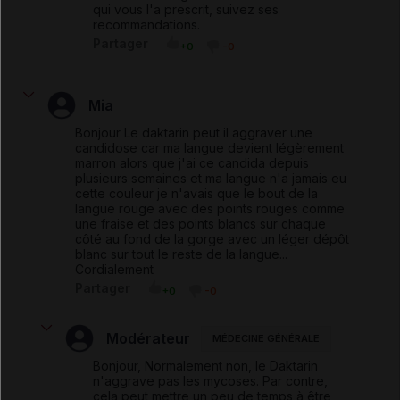
qui vous l'a prescrit, suivez ses
recommandations.
Partager
+0
-0
Mia
Bonjour Le daktarin peut il aggraver une
candidose car ma langue devient légèrement
marron alors que j'ai ce candida depuis
plusieurs semaines et ma langue n'a jamais eu
cette couleur je n'avais que le bout de la
langue rouge avec des points rouges comme
une fraise et des points blancs sur chaque
côté au fond de la gorge avec un léger dépôt
blanc sur tout le reste de la langue...
Cordialement
Partager
+0
-0
Modérateur
MÉDECINE GÉNÉRALE
Bonjour, Normalement non, le Daktarin
n'aggrave pas les mycoses. Par contre,
cela peut mettre un peu de temps à être