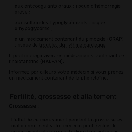
aux
anticoagulants
oraux : risque d'
hémorragie
grave ;
aux
sulfamides hypoglycémiants
: risque
d'
hypoglycémie
;
à un médicament contenant du pimozide (
ORAP
)
: risque de
troubles du rythme cardiaque
.
Il peut interagir avec les médicaments contenant de
l'halofantrine (
HALFAN
).
Informez par ailleurs votre médecin si vous prenez
un médicament contenant de la phénytoïne.
Fertilité, grossesse et allaitement
Grossesse :
L'effet de ce médicament pendant la grossesse est
mal connu : seul votre médecin peut évaluer le
risque éventuel de son utilisation dans votre cas.