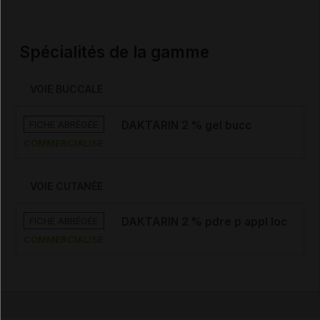
Spécialités de la gamme
VOIE BUCCALE
FICHE ABRÉGÉE
DAKTARIN 2 % gel bucc
COMMERCIALISÉ
VOIE CUTANÉE
FICHE ABRÉGÉE
DAKTARIN 2 % pdre p appl loc
COMMERCIALISÉ