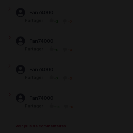
mais ça a l'air des champignons ! en tous cas je prend
ce médicament .. ! qu'est ce que vous dites ?
Fan74000
Ma soeur est dermatoloque. J'ai eu des champignons
Partager
+2
-0
sur le palais de la bouche ; Il a à peine nettoyé. Quand
je le prend, la douleur sur les brûlures me fait presque
mourir.
Fan74000
je prend le gel daktarin car mon orl m'a dit que j'avais
Partager
+0
-0
des champignons sur la langue et dans la gorge ça fait 3
semaines que je toux depais que je le prend rien a faire
je toux ma bouche est toute le temp sec tu mal a
respirer par moment que je dois faire
Fan74000
j'ai des plaies sur la gencive...et mon pharmacien me l'a
Partager
+7
-0
prescrit je ne sais pas si ça fait effet....car c'est un peu
cher...
Fan74000
ce medicament est degeulasse et ne fait pas effet !
Partager
+18
-0
Voir plus de commentaires