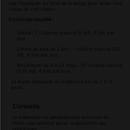
pas l'appliquer au fond de la gorge pour éviter tout
risque de suffocation.
Posologie usuelle :
Adulte
: 2 cuillères-mesure (5 ml), 4 fois par
jour.
Enfant de plus de 2 ans
: 1 cuillère-mesure (2,5
ml), 4 fois par jour.
Nourrisson de 4 à 24 mois
:
1
/
2
cuillère-mesure
(1,25 ml), 4 fois par jour.
La durée habituelle du traitement est de 7 à 15
jours.
Conseils
Le traitement est généralement poursuivi au
moins une semaine après la disparition des
symptômes
.