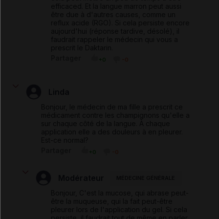
efficaced. Et la langue marron peut aussi
être due à d'autres causes, comme un
reflux acide (RGO). Si cela persiste encore
aujourd'hui (réponse tardive, désolé), il
faudrait rappeler le médecin qui vous a
prescrit le Daktarin.
Partager
+0
-0
Linda
Bonjour, le médecin de ma fille a prescrit ce
médicament contre les champignons qu'elle a
sur chaque côté de la langue. À chaque
application elle a des douleurs à en pleurer.
Est-ce normal?
Partager
+0
-0
Modérateur
MÉDECINE GÉNÉRALE
Bonjour, C'est la mucose, qui abrase peut-
être la muqueuse, qui la fait peut-être
pleurer lors de l'application du gel. Si cela
persiste, il faudrait tout de même en parler