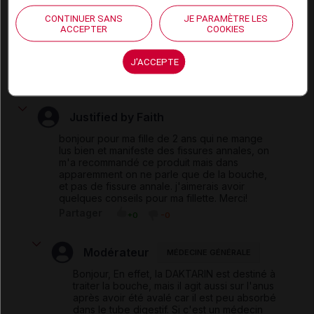
CONTINUER SANS
JE PARAMÈTRE LES
Modérateur
MÉDECINE GÉNÉRALE
ACCEPTER
COOKIES
On peut, mais cela n'a aucun intérêt pour
soigner l'herpès qui n'est pas une mycose.
J'ACCEPTE
Partager
+0
-0
Justified by Faith
bonjour pour ma fille de 2 ans qui ne mange
lus bien et manifeste des fissures annales, on
m'a recommandé ce produit mais dans
apparemment on ne parle que de la bouche,
et pas de fissure annale. j'aimerais avoir
quelques conseils pour ma fillette. Merci!
Partager
+0
-0
Modérateur
MÉDECINE GÉNÉRALE
Bonjour, En effet, la DAKTARIN est destiné à
traiter la bouche, mais il agit aussi sur l'anus
après avoir été avalé car il est peu absorbé
dans le tube digestif. Si c'est un médecin