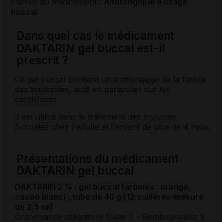
Famille du médicament :
Antifongique à usage
buccal
Dans quel cas le médicament
DAKTARIN gel buccal est-il
prescrit ?
Ce gel buccal contient un
antifongique
de la famille
des
imidazolés
, actif en particulier sur les
candidoses
.
Il est utilisé dans le traitement des
mycoses
buccales chez l'adulte et l'enfant de plus de 4 mois.
Présentations du médicament
DAKTARIN gel buccal
DAKTARIN 2 % : gel buccal (arômes : orange,
cacao blanc) ; tube de 40 g (12 cuillères-mesure
de 2,5 ml)
Ordonnance obligatoire (Liste I)
- Remboursable à