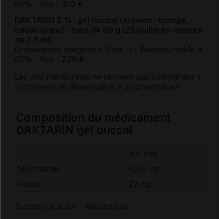
65%
- Prix : 4.12 €
DAKTARIN 2 % : gel buccal (arômes : orange,
cacao blanc) ; tube de 80 g (25 cuillères-mesure
de 2,5 ml)
Ordonnance obligatoire (Liste I)
- Remboursable à
65%
- Prix : 7.26 €
Les prix mentionnés ne tiennent pas compte des «
honoraires de dispensation
» du pharmacien.
Composition du médicament
DAKTARIN gel buccal
p c mes
Miconazole
62,5 mg
Alcool
22 mg
Substance active :
Miconazole