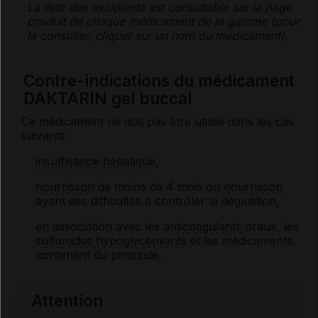
La liste des
excipients
est consultable sur la page
produit de chaque médicament de la gamme (pour
la consulter, cliquer sur un nom du médicament).
Contre-indications du médicament
DAKTARIN gel buccal
Ce médicament ne doit pas être utilisé dans les cas
suivants :
insuffisance hépatique
,
nourrisson
de moins de 4 mois ou
nourrisson
ayant des difficultés à contrôler la déglutition,
en association avec les
anticoagulants
oraux, les
sulfamides hypoglycémiants
et les médicaments
contenant du pimozide.
Attention