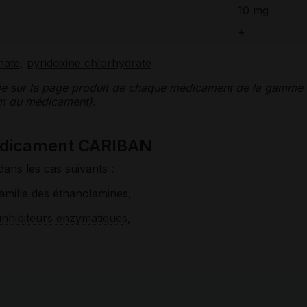
10 mg
+
nate
,
pyridoxine chlorhydrate
le sur la page produit de chaque médicament de la gamme
nom du médicament).
médicament CARIBAN
dans les cas suivants :
amille des éthanolamines,
inhibiteurs enzymatiques
,