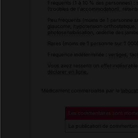
Fréquents (1 à 10 % des personnes) :
(troubles de l'
accommodation
), rétent
Peu fréquents (moins de 1 personne s
glaucome
,
hypotension orthostatique
,
photosensibilisation
, œdème des jambes
Rares (moins de 1 personne sur 1
000)
Fréquence indéterminée :
vertiges
,
tac
Vous avez ressenti un
effet indésirable
déclarer en ligne.
Médicament commercialisé par le
laborat
Les commentaires sont mome
La publication de commentair