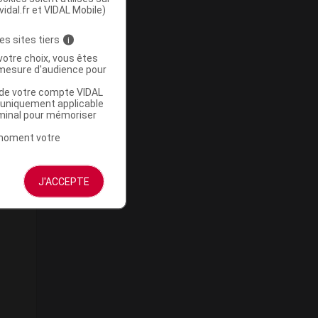
vidal.fr et VIDAL Mobile)
u
es sites tiers
i
es
votre choix, vous êtes
r
mesure d'audience pour
u de votre compte VIDAL
a uniquement applicable
rminal pour mémoriser
t moment votre
J'ACCEPTE