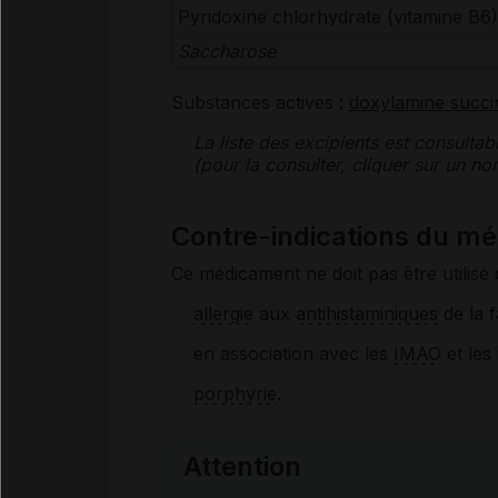
Pyridoxine chlorhydrate (
vitamine
B6)
Saccharose
Substances actives :
doxylamine succi
La liste des
excipients
est consultab
(pour la consulter, cliquer sur un 
Contre-indications du 
Ce médicament ne doit pas être utilisé 
allergie
aux
antihistaminiques
de la f
en association avec les
IMAO
et les
porphyrie
.
Attention