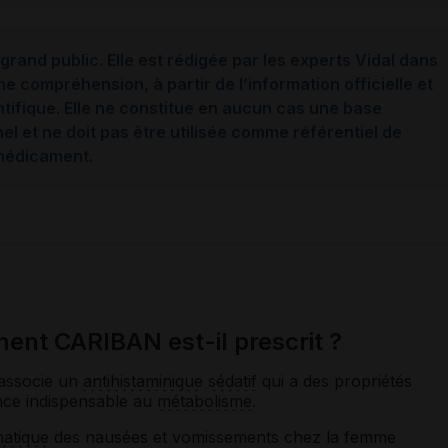
grand public. Elle est rédigée par les experts Vidal dans
ne compréhension, à partir de l’information officielle et
ntifique. Elle ne constitue en aucun cas une base
l et ne doit pas être utilisée comme référentiel de
 médicament.
ent CARIBAN est-il prescrit ?
l associe un
antihistaminique
sédatif
qui a des propriétés
ce indispensable au
métabolisme
.
atique
des nausées et vomissements chez la femme