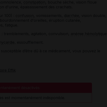
 somnolence,
constipation
, bouche sèche, vision floue
ion d'urine, épaississement des crachats.
ur 100) :
confusion
, vomissements,
diarrhée
, vision double,
 bourdonnement d'oreilles, éruption cutanée,
, fatigue.
 : tremblements, agitation, convulsion,
anémie hémolytique
hycardie
, essoufflement.
susceptible d’être dû à ce médicament, vous pouvez le
oire Effik
ntanément désactivés
es est momentanément indisponible.