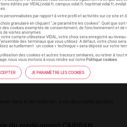
tions édités par VIDAL(vidal.fr, campus.vidal.fr, hoptimal.vidal.fr, evidal.
tes :
ibiteurs enzymatiques
, les autres médicaments ayant des
lisants
,
somnifères
, certains médicaments contre la toux o
s personnalisées par rapport à votre profil et activités sur ce site et d
és
...), les médicaments ayant un effet toxique sur l'oreille, l
choix granulaire en cliquant "Je paramètre les cookies". Quel que soit 
ains
diurétiques
, les médicaments susceptibles de provoque
ise des cookies exemptés de consentement, de fonctionnement et de 
pileptiques, la lévodopa.
es de visites anonymes.
 votre compte utilisateur VIDAL, votre choix sera enregistré au nivea
l’ensemble des terminaux que vous utilisez. A défaut, votre choix ser
ilisez actuellement : un cookie « technique » sera déposé sur votre te
laitement
’utilisation des cookies et autres traceurs similaires, ou retirer à tou
ge, nous vous invitons à vous rendre sur notre
Politique cookies
.
lisé pendant la grossesse. En cas de prise en fin de
CCEPTER
JE PARAMÈTRE LES COOKIES
veau-né peut être nécessaire.
ser dans le lait maternel : il est déconseillé pendant
ogie du médicament CARIBAN