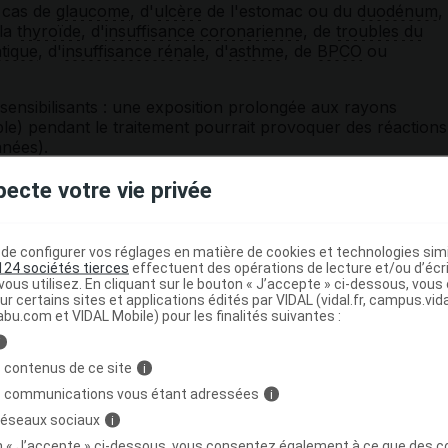
 cas de
glaucome
, d'
ulcère
de l'estomac ou du
duodénum
,
 la
thyroïde
, d'
insuffisance coronarienne
, de
troubles du
tique
, d'
insuffisance rénale
, d'
asthme
, de
BPCO
ou
ensibilisants : une exposition prolongée aux rayons
ple) pendant le traitement pourrait provoquer des réactions
anées).
u un
surdosage
ponctuel expose à des
troubles
pecte votre vie privée
esse musculaire, troubles de la sensibilité cutanée.
.
e configurer vos réglages en matière de cookies et technologies simil
omnolence, parfois intense chez certaines personnes.
124 sociétés tierces
effectuent des opérations de lecture et/ou d’écr
e par la prise d'
alcool
ou d'autres médicaments
sédatifs
.
ous utilisez. En cliquant sur le bouton « J’accepte » ci-dessous, vou
ur certains sites et applications édités par VIDAL (vidal.fr, campus.vidal.
nes dangereuses sont fortement déconseillées, surtout dans
abu.com et VIDAL Mobile) pour les finalités suivantes :
dicament.
i
 contenus de ce site
i
ent CARIBAN avec d'autres substance
s communications vous étant adressées
i
 réseaux sociaux
i
é avec les
IMAO
, les
neuroleptiques
et certains
e de toxicité.
on « J’accepte » ci-dessous, vous consentez également à ce que des co