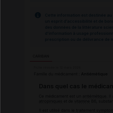
Cette information est destinée au 
un esprit d’accessibilité et de bon
des données de la littérature scie
d’information à usage professionne
prescription ou de délivrance de
CARIBAN
Fiche révisée le 12 mars 2026
Famille du médicament :
Antiémétique
Dans quel cas le médicam
Ce médicament est un
antiémétique
. I
atropiniques
et de
vitamine
B6, substan
Il est utilisé dans le
traitement symptom