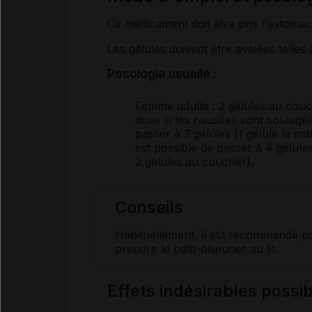
Ce médicament doit être pris l'estomac
Les gélules doivent être avalées telle
Posologie usuelle :
Femme adulte
: 2 gélules au couc
dose si les nausées sont soulagée
passer à 3 gélules (1 gélule le mat
est possible de passer à 4 gélules 
2 gélules au coucher).
Conseils
Habituellement, il est recommandé p
prendre le petit-déjeuner au lit.
Effets indésirables pos