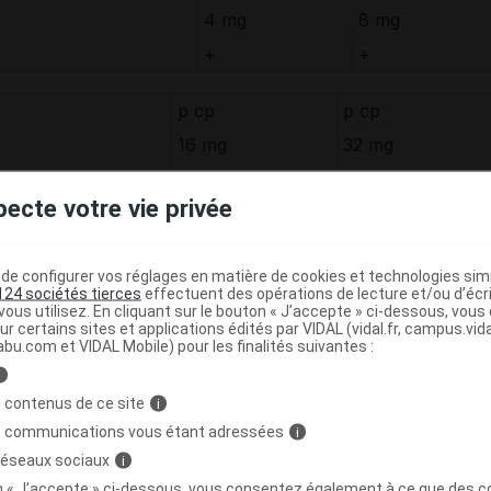
4 mg
8 mg
+
+
p cp
p cp
16 mg
32 mg
+
+
pecte votre vie privée
l
le sur la page produit de chaque médicament de la gamme
e configurer vos réglages en matière de cookies et technologies simil
nom du médicament).
124 sociétés tierces
effectuent des opérations de lecture et/ou d’écr
ous utilisez. En cliquant sur le bouton « J’accepte » ci-dessous, vou
ur certains sites et applications édités par VIDAL (vidal.fr, campus.vidal.
abu.com et VIDAL Mobile) pour les finalités suivantes :
 médicament CANDÉSARTAN ZENTIVA
i
dans les cas suivants :
 contenus de ce site
i
s communications vous étant adressées
i
truction des
voies biliaires
,
 réseaux sociaux
i
contenant de l'aliskiren chez les patients diabétiques ou
on « J’accepte » ci-dessous, vous consentez également à ce que des co