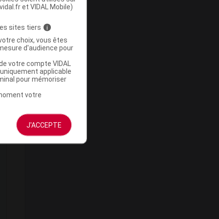
vidal.fr et VIDAL Mobile)
es sites tiers
i
votre choix, vous êtes
mesure d'audience pour
u de votre compte VIDAL
a uniquement applicable
rminal pour mémoriser
t moment votre
J'ACCEPTE