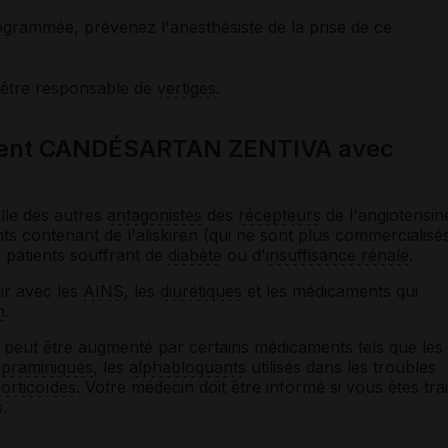
rogrammée, prévenez l'anesthésiste de la prise de ce
 être responsable de
vertiges
.
ament CANDÉSARTAN ZENTIVA avec
lle des autres
antagonistes
des
récepteurs
de l'angiotensin
ts contenant de l'aliskiren (qui ne sont plus commercialisé
 patients souffrant de
diabète
ou d'
insuffisance rénale
.
ir avec les
AINS
, les
diurétiques
et les médicaments qui
m
.
peut être augmenté par certains médicaments tels que les
ipraminiques
, les
alphabloquants
utilisés dans les troubles
orticoïdes
. Votre médecin doit être informé si vous êtes trai
.