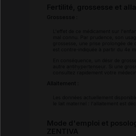
Fertilité, grossesse et al
Grossesse :
L'effet de ce médicament sur l'enfan
mal connu. Par prudence, son usage 
grossesse, une prise prolongée de c
est contre-indiquée à partir du 4
e
mo
En conséquence, un désir de gross
autre
antihypertenseur
. Si une gro
consultez rapidement votre médecin 
Allaitement :
Les données actuellement disponibl
le lait maternel : l'allaitement est d
Mode d'emploi et poso
ZENTIVA