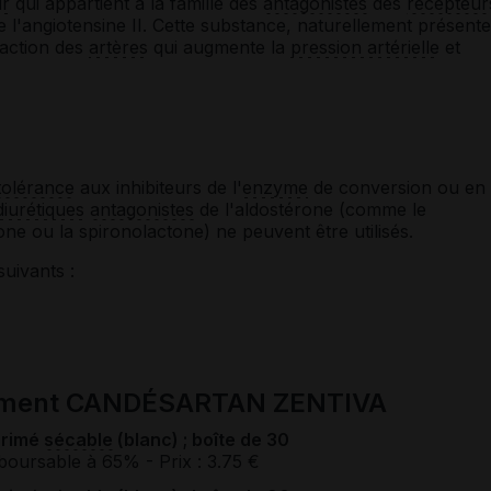
ur
qui appartient à la famille des
antagonistes
des
récepteur
 de l'angiotensine II. Cette substance, naturellement présente
action des
artères
qui augmente la
pression artérielle
et
tolérance
aux inhibiteurs de l'
enzyme
de conversion ou en
diurétiques
antagonistes
de l'aldostérone (comme le
one ou la spironolactone) ne peuvent être utilisés.
suivants :
cament CANDÉSARTAN ZENTIVA
primé
sécable
(blanc) ; boîte de 30
boursable à 65%
- Prix : 3.75 €