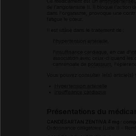
Ce médicament est un
antihypertense
de l'angiotensine II. Il bloque l'action
dans l'organisme, provoque une contr
fatigue le cœur.
Il est utilisé dans le traitement de :
l'
hypertension artérielle
,
l'
insuffisance cardiaque
, en cas d'
in
association avec ceux-ci quand les
canrénoate de
potassium
, l'éplérén
Vous pouvez consulter le(s) article(s) 
Hypertension artérielle
Insuffisance cardiaque
Présentations du médi
CANDÉSARTAN ZENTIVA 4 mg : com
Ordonnance obligatoire (Liste I)
- Rem