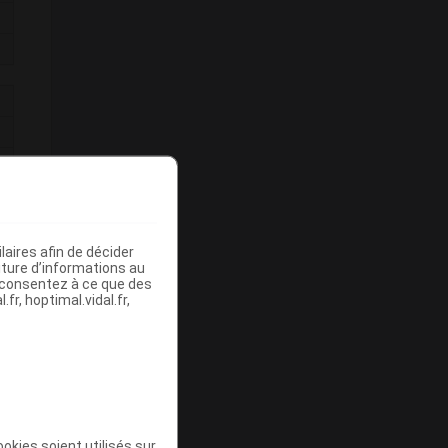
aires afin de décider
iture d’informations au
s consentez à ce que des
fr, hoptimal.vidal.fr,
okies soient utilisés sur