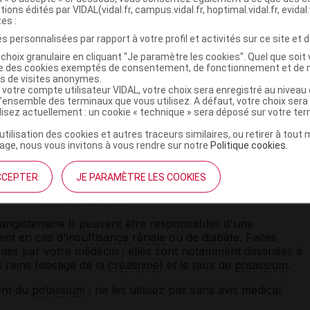
tions édités par VIDAL(vidal.fr, campus.vidal.fr, hoptimal.vidal.fr, evidal.
tes :
s personnalisées par rapport à votre profil et activités sur ce site et d
choix granulaire en cliquant "Je paramètre les cookies". Quel que soit 
ise des cookies exemptés de consentement, de fonctionnement et de 
es de visites anonymes.
 votre compte utilisateur VIDAL, votre choix sera enregistré au nivea
l’ensemble des terminaux que vous utilisez. A défaut, votre choix ser
ment par
diurétique
ou un régime sans
sel
, la baisse de la
ilisez actuellement : un cookie « technique » sera déposé sur votre te
e lors des premières prises du médicament et expose à un
nt. Il est donc recommandé de commencer le traitement
’utilisation des cookies et autres traceurs similaires, ou retirer à tou
eillance médicale plus étroite.
ge, nous vous invitons à vous rendre sur notre
Politique cookies
.
cas d'
insuffisance cardiaque
grave ou chez les personnes
CCEPTER
JE PARAMÈTRE LES COOKIES
e à un rétrécissement des
artères
rénales, de
s ou de
cardiomyopathie
obstructive.
'angiotensine II peuvent être responsables d'une
nt en cas d'
insuffisance rénale
ou de
diabète
. Faites
rites par votre médecin ; elles sont notamment destinées à
s reins (dosage de la
créatinine
) et le taux de
potassium
.
ent du
potassium
; ne les utilisez pas sans avis médical