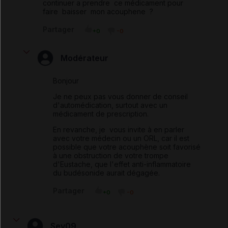
continuer a prendre ce médicament pour
faire baisser mon acouphene ?
Partager
+0
-0
Modérateur
Bonjour
Je ne peux pas vous donner de conseil
d'automédication, surtout avec un
médicament de prescription.
En revanche, je vous invite à en parler
avec votre médecin ou un ORL, car il est
possible que votre acouphène soit favorisé
à une obstruction de votre trompe
d'Eustache, que l'effet anti-inflammatoire
du budésonide aurait dégagée.
Partager
+0
-0
Sev09