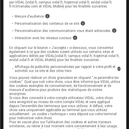
L'embout nasal doit être nettoyé régulièrement .
par VIDAL (vidal.fr, campus.vidal.fr, hoptimal.vidal.fr, evidal.vidal.fr,
fr.m3manabu.com et VIDAL Mobile) pour les finalités suivantes :
Effets indésirables possibles du
Mesure d’audience
i
médicament BUDÉSONIDE
Personnalisation des contenus de ce site
i
SANDOZ suspension nasale
Personnalisation des communications vous étant adressées
i
Interaction avec les réseaux sociaux
i
Fréquents : effets locaux tels que irritation et
En cliquant sur le bouton « J’accepte » ci-dessous, vous consentez
assèchement du nez, saignements de nez.
également à ce que des cookies soient utilisés sur certains sites et
applications édités par VIDAL(vidal.fr, campus.vidal.fr, hoptimal.vidal.fr,
Peu fréquents : crampes musculaires.
evidal.vidal.fr et VIDAL Mobile) pour les finalités suivantes :
Affichage de publicités personnalisées par rapport à votre profil et
i
Rares : perforation de la cloison nasale,
activités sur ce site et des sites tiers
modification de la voix,
réaction allergique
(éruption
Vous pouvez réaliser un choix granulaire en cliquant "Je paramètre les
cutanée,
urticaire
, œdème de
Quincke
...) ;
cookies". Quel que soit votre choix, vous êtes informé que VIDAL utilise
des cookies exemptés de consentement, de fonctionnement et de
glaucome
,
cataracte
, retard de croissance chez
mesure d'audience pour produire des statistiques de visites
l'enfant (en cas de traitement prolongé).
anonymes.
Si vous êtes connecté à votre compte utilisateur VIDAL, votre choix
sera enregistré au niveau de votre compte VIDAL et sera appliqué
Vous avez ressenti un
effet indésirable
susceptible
depuis l’ensemble des terminaux que vous utilisez. A défaut, votre
d’être dû à ce médicament, vous pouvez le
déclarer
choix sera uniquement applicable au terminal que vous utilisez
en ligne.
actuellement : un cookie « technique » sera déposé sur votre terminal
pour mémoriser votre choix.
Pour en savoir plus sur l’utilisation des cookies et autres traceurs
similaires, ou retirer à tout moment votre consentement à leur usage,