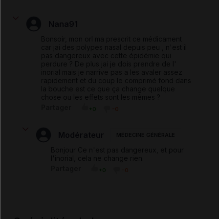
Nana91
Bonsoir, mon orl ma prescrit ce médicament
car jai des polypes nasal depuis peu , n'est il
pas dangereux avec cette épidémie qui
perdure ? De plus jai je dois prendre de l'
inorial mais je narrive pas a les avaler assez
rapidement et du coup le comprimé fond dans
la bouche est ce que ça change quelque
chose ou les effets sont les mêmes ?
Partager
+0
-0
Modérateur
MÉDECINE GÉNÉRALE
Bonjour Ce n'est pas dangereux, et pour
l'inorial, cela ne change rien.
Partager
+0
-0