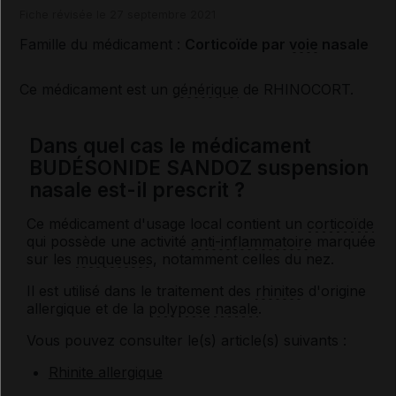
Fiche révisée le 27 septembre 2021
Famille du médicament :
Corticoïde par
voie
nasale
Ce médicament est un
générique
de RHINOCORT.
Dans quel cas le médicament
BUDÉSONIDE SANDOZ suspension
nasale est-il prescrit ?
Ce médicament d'usage local contient un
corticoïde
qui possède une activité
anti-inflammatoire
marquée
sur les
muqueuses
, notamment celles du nez.
Il est utilisé dans le traitement des
rhinites
d'origine
allergique et de la
polypose nasale
.
Vous pouvez consulter le(s) article(s) suivants :
Rhinite allergique