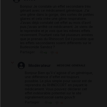
Bonjour Je constate un effet secondaire très
gênant avec ce médicament générique. J’ai
une gêne dans la gorge, des sortes de petites
glaires et cela crée une gêne respiratoire.
J’avais déjà constaté cet effet au mois d’avril
puis j’avais arrêté ce médicament. Je viens de
le reprendre et je vois que les mêmes effets
reviennent. Pourtant cela fait plusieurs années
que je prenais du Rhinocort. Est il possible que
les effets secondaires soient différents sur le
Budesonide Sandoz ?
Partager
+0
-0
Modérateur
MÉDECINE GÉNÉRALE
Bonjour Bien qu'il s'agisse d'un générique,
une différence d'effet est toujours
possible. Le plus simple pour savoir est de
reprendre du RHINOCORT en payant le
médicament. Vous pouvez déclarer cet
effet indésirable potentiel sur le site
signalement.social-sante.gouv.fr
Partager
+0
-0