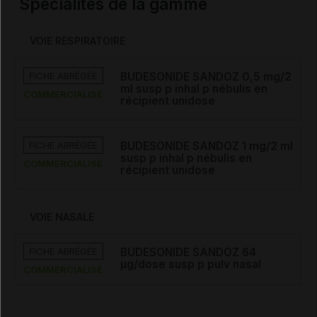
Spécialités de la gamme
VOIE RESPIRATOIRE
FICHE ABRÉGÉE
BUDESONIDE SANDOZ 0,5 mg/2
ml susp p inhal p nébulis en
COMMERCIALISÉ
récipient unidose
FICHE ABRÉGÉE
BUDESONIDE SANDOZ 1 mg/2 ml
susp p inhal p nébulis en
COMMERCIALISÉ
récipient unidose
VOIE NASALE
FICHE ABRÉGÉE
BUDESONIDE SANDOZ 64
µg/dose susp p pulv nasal
COMMERCIALISÉ