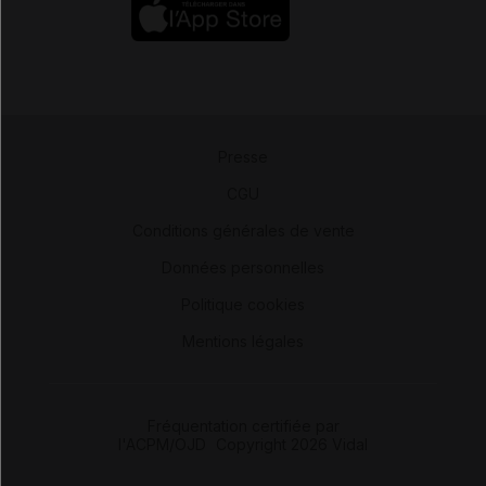
Presse
-
CGU
-
Conditions générales de vente
-
Données personnelles
-
Politique cookies
-
Mentions légales
Fréquentation certifiée par
l'ACPM/OJD
|
Copyright 2026 Vidal