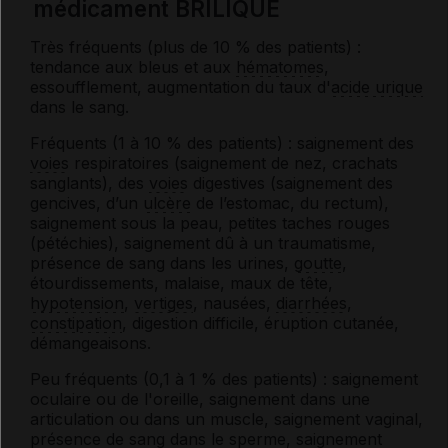
médicament BRILIQUE
Très fréquents (plus de 10 % des patients) :
tendance aux bleus et aux
hématomes
,
essoufflement, augmentation du taux d'
acide urique
dans le sang.
Fréquents (1 à 10 % des patients) : saignement des
voies
respiratoires (saignement de nez, crachats
sanglants), des
voies
digestives (saignement des
gencives, d’un
ulcère
de l’estomac, du rectum),
saignement sous la peau, petites taches rouges
(pétéchies), saignement dû à un traumatisme,
présence de sang dans les urines,
goutte
,
étourdissements, malaise, maux de tête,
hypotension
,
vertiges
, nausées,
diarrhées
,
constipation
, digestion difficile, éruption cutanée,
démangeaisons.
Peu fréquents (0,1 à 1 % des patients) : saignement
oculaire ou de l'oreille, saignement dans une
articulation ou dans un muscle, saignement vaginal,
présence de sang dans le sperme, saignement