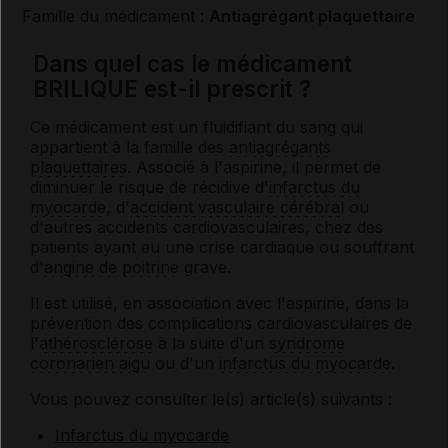
Famille du médicament :
Antiagrégant plaquettaire
Dans quel cas le médicament
BRILIQUE est-il prescrit ?
Ce médicament est un fluidifiant du sang qui
appartient à la famille des
antiagrégants
plaquettaires
. Associé à l'aspirine, il permet de
diminuer le risque de récidive d'
infarctus du
myocarde
, d'
accident vasculaire cérébral
ou
d'autres accidents cardiovasculaires, chez des
patients ayant eu une crise cardiaque ou souffrant
d'
angine de poitrine
grave.
Il est utilisé, en association avec l'aspirine, dans la
prévention des complications cardiovasculaires de
l'
athérosclérose
à la suite d'un
syndrome
coronarien aigu
ou d'un
infarctus du myocarde
.
Vous pouvez consulter le(s) article(s) suivants :
Infarctus du myocarde