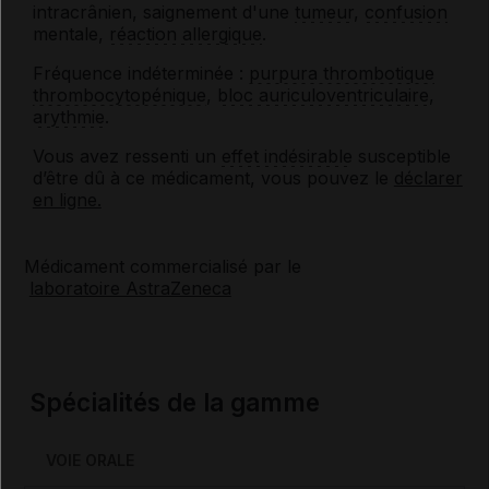
intracrânien, saignement d'une
tumeur
,
confusion
mentale,
réaction allergique
.
Fréquence indéterminée :
purpura thrombotique
thrombocytopénique
,
bloc auriculoventriculaire
,
arythmie
.
Vous avez ressenti un
effet indésirable
susceptible
d’être dû à ce médicament, vous pouvez le
déclarer
en ligne.
Médicament commercialisé par le
laboratoire AstraZeneca
Spécialités de la gamme
VOIE ORALE