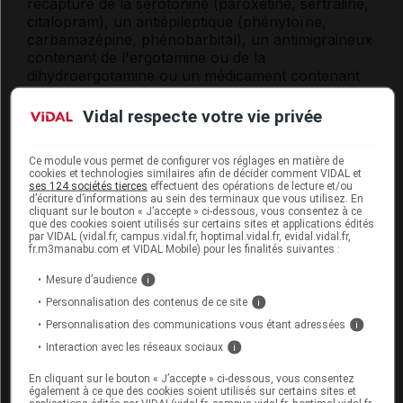
recapture de la
sérotonine
(paroxétine, sertraline,
citalopram), un antiépileptique (phénytoïne,
carbamazépine, phénobarbital), un antimigraineux
contenant de l'ergotamine ou de la
dihydroergotamine ou un médicament contenant
l'une des substances suivantes : rifampicine,
dexaméthasone, cisapride, simvastatine, lovastatine,
Vidal respecte votre vie privée
quinidine, diltiazem, vérapamil.
De plus, évitez de consommer régulièrement du
Ce module vous permet de configurer vos réglages en matière de
cookies et technologies similaires afin de décider comment VIDAL et
pamplemousse (jus ou fruit);
ses 124 sociétés tierces
effectuent des opérations de lecture et/ou
d’écriture d’informations au sein des terminaux que vous utilisez. En
cliquant sur le bouton « J’accepte » ci-dessous, vous consentez à ce
que des cookies soient utilisés sur certains sites et applications édités
Fertilité, grossesse et allaitement
par VIDAL (vidal.fr, campus.vidal.fr, hoptimal.vidal.fr, evidal.vidal.fr,
fr.m3manabu.com et VIDAL Mobile) pour les finalités suivantes :
Grossesse :
Mesure d’audience
i
Personnalisation des contenus de ce site
i
L'effet de ce médicament pendant la grossesse est
mal connu : seul votre médecin peut évaluer le
Personnalisation des communications vous étant adressées
i
risque éventuel de son utilisation dans votre cas.
Interaction avec les réseaux sociaux
i
Une contraception efficace est recommandée
En cliquant sur le bouton « J’accepte » ci-dessous, vous consentez
également à ce que des cookies soient utilisés sur certains sites et
pendant le traitement.