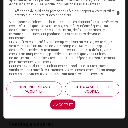
applications édités par VIDAL(vidal.fr, campus.vidal.fr, hoptimal.vidal.fr,
evidal.vidal.fr et VIDAL Mobile) pour les finalités suivantes :
Allaitement :
Affichage de publicités personnalisées par rapport à votre profil et
i
activités sur ce site et des sites tiers
Les données disponibles ne permettent pas de
Vous pouvez réaliser un choix granulaire en cliquant "Je paramètre les
savoir si ce médicament passe dans le lait maternel
cookies". Quel que soit votre choix, vous êtes informé que VIDAL utilise
des cookies exemptés de consentement, de fonctionnement et de
; un choix est donc nécessaire entre l'allaitement
mesure d'audience pour produire des statistiques de visites
et la prise du médicament. Cette décision devra
anonymes.
Si vous êtes connecté à votre compte utilisateur VIDAL, votre choix
être prise en accord avec votre médecin.
sera enregistré au niveau de votre compte VIDAL et sera appliqué
depuis l’ensemble des terminaux que vous utilisez. A défaut, votre
choix sera uniquement applicable au terminal que vous utilisez
actuellement : un cookie « technique » sera déposé sur votre terminal
Mode d'emploi et posologie du
pour mémoriser votre choix.
Pour en savoir plus sur l’utilisation des cookies et autres traceurs
médicament BRILIQUE
similaires, ou retirer à tout moment votre consentement à leur usage,
nous vous invitons à vous rendre sur notre
Politique cookies
.
Ce médicament peut être pris pendant ou en
dehors des repas. Pour les personnes qui ne sont
CONTINUER SANS
JE PARAMÈTRE LES
pas capables d'avaler les comprimés en entier, le
ACCEPTER
COOKIES
comprimé peut être écrasé en une poudre fine et
mélangé dans un demi-verre d'eau et bu
J'ACCEPTE
immédiatement. Rincer ensuite le verre avec un peu
d'eau et boire le contenu.
Posologie usuelle :