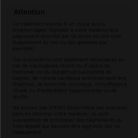
Attention
Ce traitement expose à un risque accru
d'
hémorragies
. Signalez à votre médecin tout
saignement anormal par sa durée ou son type
(saignement du nez ou des gencives par
exemple).
Des précautions sont également nécessaires en
cas de traumatisme récent ou d'
ulcère
de
l'estomac ou du
duodénum
susceptible de
saigner, de rythme cardiaque anormalement lent,
d'
asthme
, de
bronchite chronique
, d'
insuffisance
rénale
ou d'
antécédent
hyperuricémie
ou de
goutte
.
Ne prenez pas d'
AINS
(ibuprofène par exemple)
sans en informer votre médecin ; ils sont
susceptibles de provoquer des saignements du
tube digestif qui peuvent être aggravés par ce
médicament.