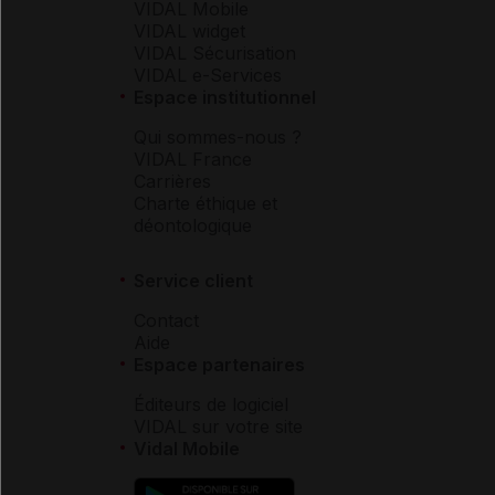
VIDAL Mobile
VIDAL widget
VIDAL Sécurisation
VIDAL e-Services
Espace institutionnel
Qui sommes-nous ?
VIDAL France
Carrières
Charte éthique et
déontologique
Service client
Contact
Aide
Espace partenaires
Éditeurs de logiciel
VIDAL sur votre site
Vidal Mobile