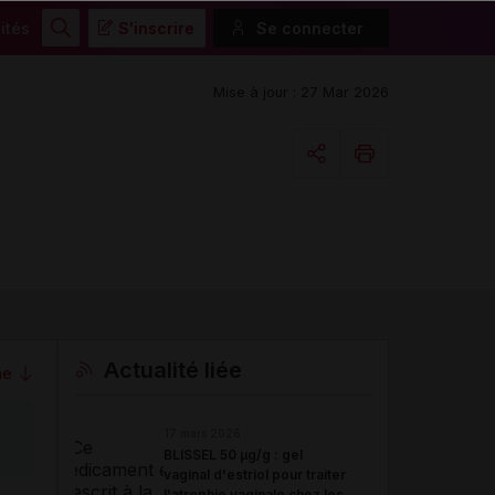
ités
S'inscrire
Se connecter
Rechercher
Mise à jour : 27 Mar 2026
Copier l'url
Email
Actualité liée
me
17 mars 2026
BLISSEL 50 µg/g : gel
vaginal d'estriol pour traiter
l'atrophie vaginale chez les