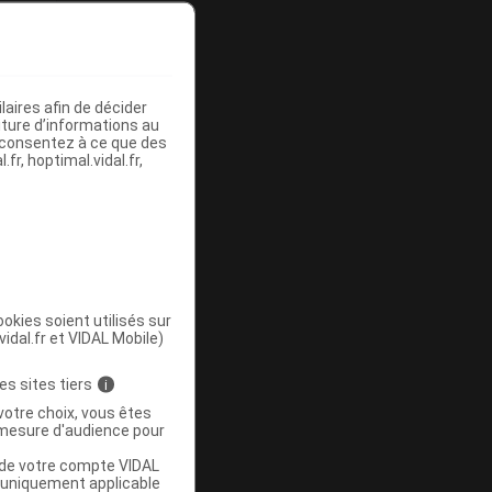
aires afin de décider
iture d’informations au
s consentez à ce que des
fr, hoptimal.vidal.fr,
okies soient utilisés sur
vidal.fr et VIDAL Mobile)
r
es sites tiers
i
s
votre choix, vous êtes
mesure d'audience pour
u de votre compte VIDAL
a uniquement applicable