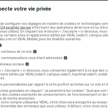
(
infarctus du myocarde
...) récent ou en cours ;
pecte votre vie privée
éficit en protéine
C, en protéine
S...) ;
e configurer vos réglages en matière de cookies et technologies simil
124 sociétés tierces
effectuent des opérations de lecture et/ou d’écr
ous utilisez. En cliquant sur le bouton « J’accepte » ci-dessous, vou
ur certains sites et applications édités par VIDAL (vidal.fr, campus.vidal.
abu.com et VIDAL Mobile) pour les finalités suivantes :
i
 contenus de ce site
i
site un bilan initial et une surveillance médicale régulière,
s communications vous étant adressées
i
brome
utérin,
endométriose
,
antécédents
familiaux de
artérielle
,
insuffisance cardiaque
,
insuffisance rénale
 réseaux sociaux
i
 érythémateux
disséminé,
otospongiose
, épilepsie,
asthme
.
on « J’accepte » ci-dessous, vous consentez également à ce que des co
tions édités par VIDAL(vidal.fr, campus.vidal.fr, hoptimal.vidal.fr, evidal.
s
symptômes
de la
ménopause
sous forme de comprimé
tes :
ue de
cancer
de l'utérus et d'accidents cardiovasculaires pa
s personnalisées par rapport à votre profil et activités sur ce site et d
sque est plus faible avec un traitement par
voie
vaginale mai
choix granulaire en cliquant "Je paramètre les cookies". Quel que soit 
 tête importants ou inhabituels, de troubles de la vision,
ise des cookies exemptés de consentement, de fonctionnement et de 
rielle
, arrêtez le traitement et consultez rapidement votre
es de visites anonymes.
médical en cas de survenue de saignements vaginaux
 votre compte utilisateur VIDAL, votre choix sera enregistré au nivea
l’ensemble des terminaux que vous utilisez. A défaut, votre choix ser