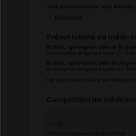
Vous pouvez consulter le(s) article(s) 
Ménopause
Présentations du médic
BLISSEL : gel vaginal ; tube de 10 g av
Ordonnance obligatoire (Liste II)
- No
BLISSEL : gel vaginal ; tube de 30 g av
Ordonnance obligatoire (Liste II)
- No
Les prix mentionnés ne tiennent pas 
Composition du médicam
Estriol
Parahydroxybenzoate de méthyle