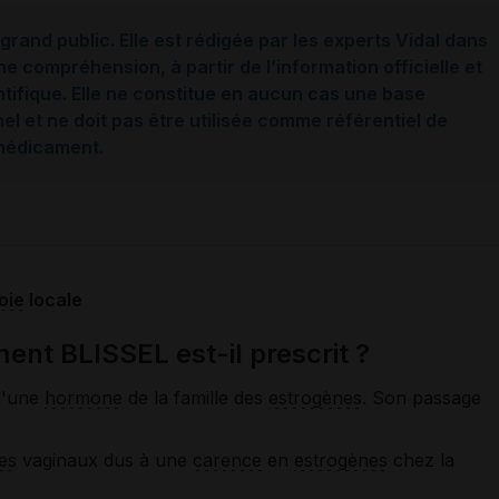
grand public. Elle est rédigée par les experts Vidal dans
ne compréhension, à partir de l’information officielle et
ntifique. Elle ne constitue en aucun cas une base
l et ne doit pas être utilisée comme référentiel de
 médicament.
oie
locale
ent BLISSEL est-il prescrit ?
d'une
hormone
de la famille des
estrogènes
. Son passage
es
vaginaux dus à une
carence
en
estrogènes
chez la