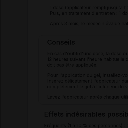
1 dose (applicateur rempli jusqu'à l
Puis, en traitement d'entretien : 1 d
Après 3 mois, le médecin évalue habi
Conseils
En cas d'oubli d'une dose, la dose ou
12 heures suivant l'heure habituelle d
doit pas être appliquée.
Pour l'application du gel, installez-v
Insérez délicatement l'applicateur d
complètement le gel à l'intérieur du v
Lavez l'applicateur après chaque utili
Effets indésirables poss
Fréquents (1 à 10 % des personnes)
:
d