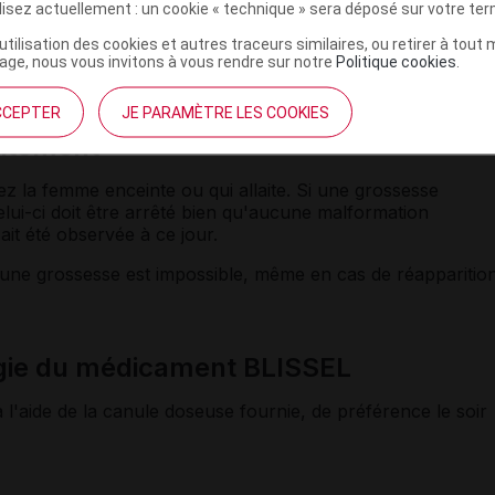
ilisez actuellement : un cookie « technique » sera déposé sur votre te
hirurgicale ou rester alitée, prévenez votre médecin ; il
’utilisation des cookies et autres traceurs similaires, ou retirer à tou
airement le traitement.
ge, nous vous invitons à vous rendre sur notre
Politique cookies
.
CCEPTER
JE PARAMÈTRE LES COOKIES
laitement
z la femme enceinte ou qui allaite. Si une grossesse
lui-ci doit être arrêté bien qu'aucune malformation
ait été observée à ce jour.
une grossesse est impossible, même en cas de réapparitio
gie du médicament BLISSEL
 à l'aide de la canule doseuse fournie, de préférence le soir