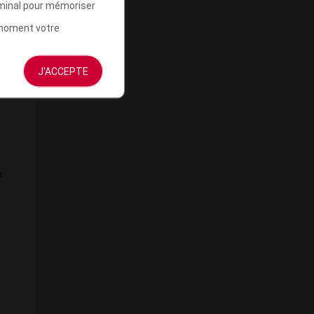
rminal pour mémoriser
t moment votre
J'ACCEPTE
n