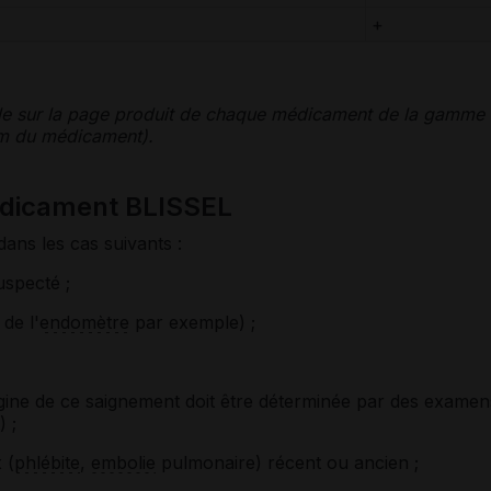
+
le sur la page produit de chaque médicament de la gamme
nom du médicament).
édicament BLISSEL
dans les cas suivants :
uspecté ;
de l'
endomètre
par exemple) ;
rigine de ce saignement doit être déterminée par des examen
 ;
 (
phlébite
,
embolie
pulmonaire) récent ou ancien ;