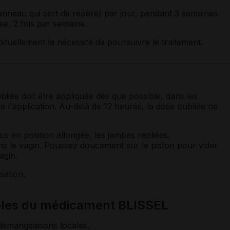
'anneau qui sert de repère) par jour, pendant 3 semaines.
ose, 2 fois par semaine.
tuellement la nécessité de poursuivre le traitement.
bliée doit être appliquée dès que possible, dans les
e l'application. Au-delà de 12 heures, la dose oubliée ne
ous en position allongée, les jambes repliées.
ans le vagin. Poussez doucement sur le piston pour vider
agin.
sation.
ibles du médicament BLISSEL
émangeaisons locales.