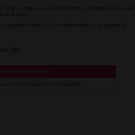
ur 100)
: irritation au site d'application,
candidose
, maux de
s de la peau
susceptible d’être dû à ce médicament, vous pouvez le
oire Effik
ntanément désactivés
es est momentanément indisponible.