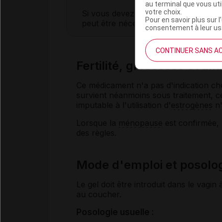
au terminal que vous ut
votre choix.
Si vous devez subir une intervention c
Pour en savoir plus sur l
peut être nécessaire d'arrêter tempor
consentement à leur usa
CONTINUER SANS A
Fertilité, grossesse et al
Ce médicament n'a pas d'indication che
survient néanmoins sous traitement, ce
imputable à l'utilisation d'
estrogènes
n'
Lorsque la
ménopause
est confirmée, 
des règles.
Mode d'emploi et posolo
Le gel doit être introduit dans le vagin
au coucher.
Posologie usuelle :