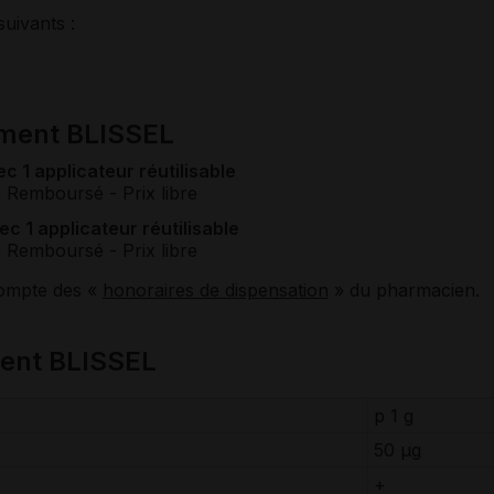
suivants :
ament BLISSEL
ec 1 applicateur réutilisable
n Remboursé
- Prix libre
ec 1 applicateur réutilisable
n Remboursé
- Prix libre
compte des «
honoraires de dispensation
» du pharmacien.
ent BLISSEL
p 1 g
50 μg
+