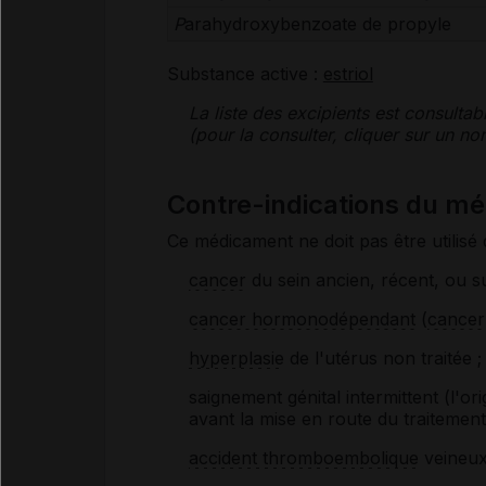
P
arahydroxybenzoate de propyle
Substance active :
estriol
La liste des
excipients
est consultab
(pour la consulter, cliquer sur un 
Contre-indications du m
Ce médicament ne doit pas être utilisé 
cancer
du sein ancien, récent, ou s
cancer hormonodépendant
(
cancer
hyperplasie
de l'utérus non traitée ;
saignement génital intermittent (l'o
avant la mise en route du traitement)
accident thromboembolique
veineux