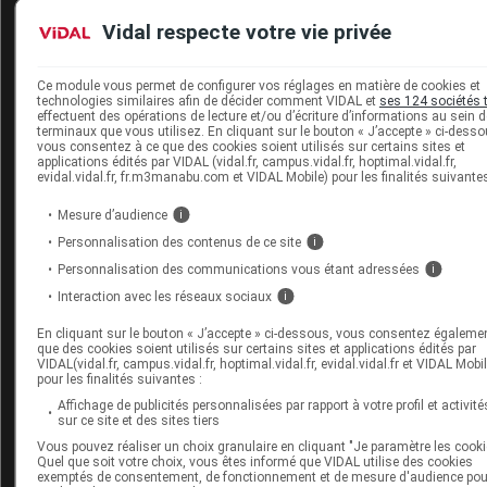
Agy
Vidal respecte votre vie privée
Bonjour, Je souhaiterais juste préciser que les légers
Ce module vous permet de configurer vos réglages en matière de cookies et
picotements des effets indésirables (
consultés après
technologies similaires afin de décider comment VIDAL et
ses 124 sociétés t
constat sur plusieurs jours pour éviter toute suggestion
effectuent des opérations de lecture et/ou d’écriture d’informations au sein 
due à leur lecture
) se manifestent chez moi comme de
terminaux que vous utilisez. En cliquant sur le bouton « J’accepte » ci-desso
vous consentez à ce que des cookies soient utilisés sur certains sites et
"brûlures", ce qui rend l'utilisation de ce produit,
applications édités par VIDAL (vidal.fr, campus.vidal.fr, hoptimal.vidal.fr,
pourtant prescrit à juste titre pour des yeux secs,
evidal.vidal.fr, fr.m3manabu.com et VIDAL Mobile) pour les finalités suivantes
inutilisable.
Mesure d’audience
i
Partager
+0
-0
Personnalisation des contenus de ce site
i
Personnalisation des communications vous étant adressées
i
Modérateur
Interaction avec les réseaux sociaux
i
Bonjour,
En cliquant sur le bouton « J’accepte » ci-dessous, vous consentez égalemen
que des cookies soient utilisés sur certains sites et applications édités par
VIDAL(vidal.fr, campus.vidal.fr, hoptimal.vidal.fr, evidal.vidal.fr et VIDAL Mobil
Vous pouvez déclarer vous-même cet effet
pour les finalités suivantes :
indésirable sur le site : https://signalement.social-
sante.gouv.fr/psig_ihm_utilisateurs/index.html#/accue
Affichage de publicités personnalisées par rapport à votre profil et activité
sur ce site et des sites tiers
Vous pouvez réaliser un choix granulaire en cliquant "Je paramètre les cooki
Partager
Quel que soit votre choix, vous êtes informé que VIDAL utilise des cookies
+0
-0
exemptés de consentement, de fonctionnement et de mesure d'audience pou