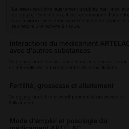
La vision peut être légèrement troublée par l'instillati
du
collyre
. Dans ce cas, il est recommandé d'attendr
que la vision redevienne normale avant de conduire 
reprendre une activité à risque.
Interactions du médicament ARTELA
avec d'autres substances
Ce
collyre
peut interagir avec d'autres
collyres
: respe
un intervalle de 15 minutes entre deux instillations.
Fertilité, grossesse et allaitement
Ce
collyre
peut être prescrit pendant la grossesse ou
l'allaitement.
Mode d'emploi et posologie du
médicament ARTELAC