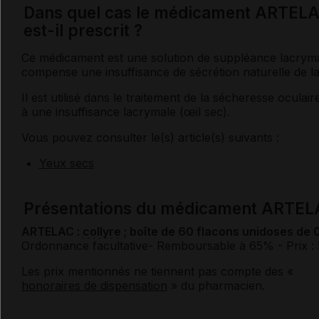
Dans quel cas le médicament ARTEL
est-il prescrit ?
Ce médicament est une solution de suppléance lacrymal
compense une insuffisance de sécrétion naturelle de l
Il est utilisé dans le traitement de la sécheresse oculair
à une insuffisance lacrymale (œil sec).
Vous pouvez consulter le(s) article(s) suivants :
Yeux secs
Présentations du médicament ARTEL
ARTELAC :
collyre
; boîte de 60 flacons unidoses de 
Ordonnance facultative
- Remboursable à 65%
- Prix :
Les prix mentionnés ne tiennent pas compte des «
honoraires de dispensation
» du pharmacien.