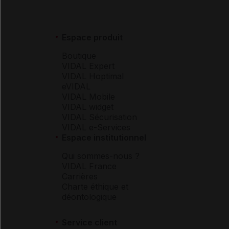
Espace produit
Boutique
VIDAL Expert
VIDAL Hoptimal
eVIDAL
VIDAL Mobile
VIDAL widget
VIDAL Sécurisation
VIDAL e-Services
Espace institutionnel
Qui sommes-nous ?
VIDAL France
Carrières
Charte éthique et
déontologique
Service client