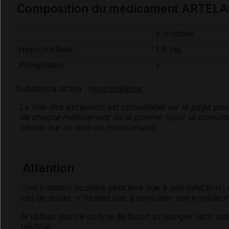
Composition du médicament ARTEL
p unidose
Hypromellose
1,6 mg
Phosphates
+
Substance active :
hypromellose
La liste des
excipients
est consultable sur la page prod
de chaque médicament de la gamme (pour la consulte
cliquer sur un nom du médicament).
Attention
Une irritation oculaire peut être due à une infection :
cas de doute, n'hésitez pas à consulter votre médeci
N'utilisez pas ce
collyre
de façon prolongée sans avi
médical.