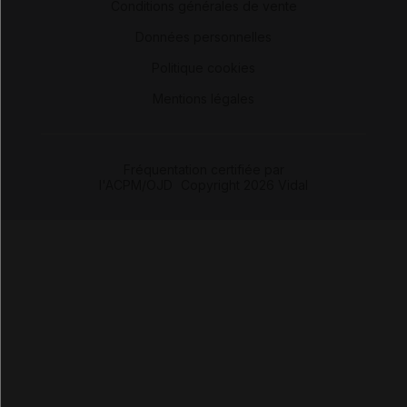
Conditions générales de vente
-
Données personnelles
-
Politique cookies
-
Mentions légales
Fréquentation certifiée par
l'ACPM/OJD
|
Copyright 2026 Vidal