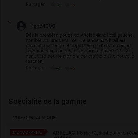
Partager
+0
-0
Fan74000
Dés la première goutte de Artelac dans l'œil gauche,
horrible brulure dans l'œil. Le lendemain l'œil est
devenu tout rouge et depuis me gratte horriblement.
Retourné voir mon ophtalmo qui m'a donné OPTIVE ,
non utilisé pour le moment par crainte d'une nouvelle
réaction.
Partager
+0
-0
Spécialité de la gamme
VOIE OPHTALMIQUE
MONOGRAPHIE
ARTELAC 1,6 mg/0,5 ml collyre réci