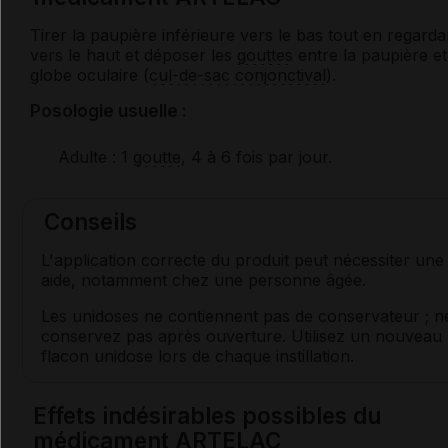
Tirer la paupière inférieure vers le bas tout en regarda
vers le haut et déposer les
gouttes
entre la paupière et
globe oculaire (
cul-de-sac conjonctival
).
Posologie usuelle :
Adulte
: 1
goutte
, 4 à 6 fois par jour.
Conseils
L'application correcte du produit peut nécessiter une
aide, notamment chez une personne âgée.
Les unidoses ne contiennent pas de conservateur ; ne
conservez pas après ouverture. Utilisez un nouveau
flacon unidose lors de chaque instillation.
Effets indésirables possibles du
médicament ARTELAC