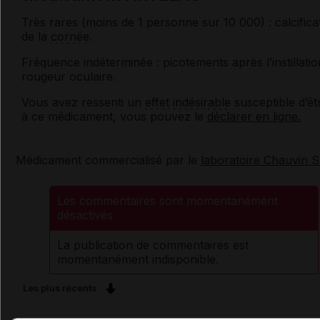
Très rares (moins de 1 personne sur 10 000) : calcifica
de la
cornée
.
Fréquence indéterminée : picotements après l’instillatio
rougeur oculaire.
Vous avez ressenti un
effet indésirable
susceptible d’êt
à ce médicament, vous pouvez le
déclarer en ligne.
Médicament commercialisé par le
laboratoire Chauvin 
Les commentaires sont momentanément
désactivés
La publication de commentaires est
momentanément indisponible.
Les plus récents